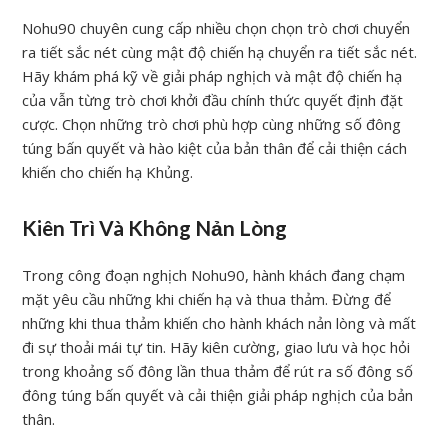
Nohu90 chuyên cung cấp nhiều chọn chọn trò chơi chuyển
ra tiết sắc nét cùng mật độ chiến hạ chuyển ra tiết sắc nét.
Hãy khám phá kỹ về giải pháp nghịch và mật độ chiến hạ
của vẫn từng trò chơi khởi đầu chính thức quyết định đặt
cược. Chọn những trò chơi phù hợp cùng những số đông
túng bấn quyết và hào kiệt của bản thân để cải thiện cách
khiến cho chiến hạ Khủng.
Kiên Trì Và Không Nản Lòng
Trong công đoạn nghịch Nohu90, hành khách đang chạm
mặt yêu cầu những khi chiến hạ và thua thảm. Đừng để
những khi thua thảm khiến cho hành khách nản lòng và mất
đi sự thoải mái tự tin. Hãy kiên cường, giao lưu và học hỏi
trong khoảng số đông lần thua thảm để rút ra số đông số
đông túng bấn quyết và cải thiện giải pháp nghịch của bản
thân.