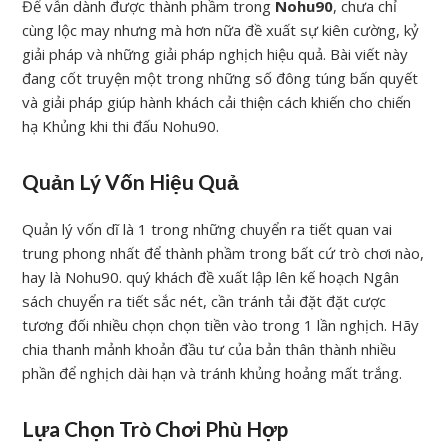
Để vẫn dành được thành phầm trong
Nohu90
, chưa chỉ
cùng lộc may nhưng mà hơn nữa đề xuất sự kiên cường, kỷ
giải pháp và những giải pháp nghịch hiệu quả. Bài viết này
đang cốt truyện một trong những số đông túng bấn quyết
và giải pháp giúp hành khách cải thiện cách khiến cho chiến
hạ Khủng khi thi đấu Nohu90.
Quản Lý Vốn Hiệu Quả
Quản lý vốn dĩ là 1 trong những chuyển ra tiết quan vai
trung phong nhất để thành phầm trong bất cứ trò chơi nào,
hay là Nohu90. quý khách đề xuất lập lên kế hoạch Ngân
sách chuyển ra tiết sắc nét, cần tránh tải đặt đặt cược
tương đối nhiều chọn chọn tiền vào trong 1 lần nghịch. Hãy
chia thanh mảnh khoản đầu tư của bản thân thành nhiều
phần để nghịch dài hạn và tránh khủng hoảng mất trắng.
Lựa Chọn Trò Chơi Phù Hợp