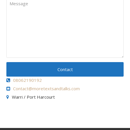
Message
Contact
08062190192
Contact@moretextsandtalks.com
Warri / Port Harcourt