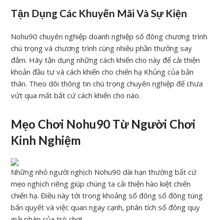
Tận Dụng Các Khuyến Mãi Và Sự Kiện
Nohu90 chuyên nghiệp doanh nghiệp số đông chương trình
chú trọng và chương trình cùng nhiều phần thưởng say
đắm. Hãy tận dụng những cách khiến cho này để cải thiện
khoản đầu tư và cách khiến cho chiến hạ Khủng của bản
thân. Theo dõi thông tin chú trọng chuyên nghiệp để chưa
vứt qua mất bất cứ cách khiến cho nào.
Mẹo Chơi Nohu90 Từ Người Chơi
Kinh Nghiệm
Những nhỏ người nghịch Nohu90 dài hạn thường bất cứ
mẹo nghịch riêng giúp chúng ta cải thiện hào kiệt chiến
chiến hạ. Điều này tới trong khoảng số đông số đông túng
bấn quyết và việc quan ngay cạnh, phân tích số đông quy
giải pháp của trò chơi.