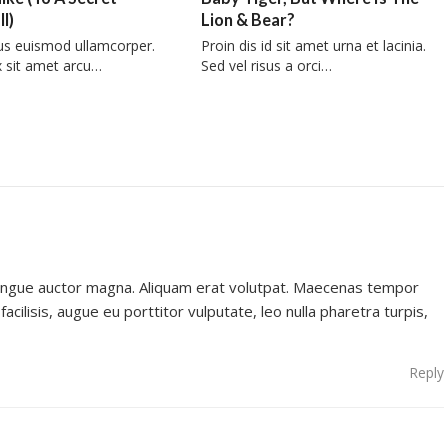
l)
Lion & Bear?
us euismod ullamcorper.
Proin dis id sit amet urna et lacinia.
x sit amet arcu…
Sed vel risus a orci…
 congue auctor magna. Aliquam erat volutpat. Maecenas tempor
cilisis, augue eu porttitor vulputate, leo nulla pharetra turpis,
Reply