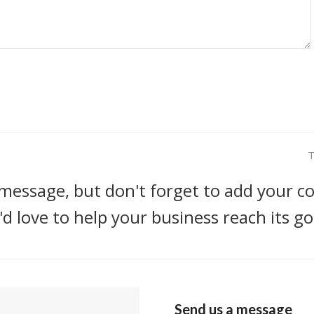
n
T
p
message, but don't forget to add your co
d love to help your business reach its go
Send us a message