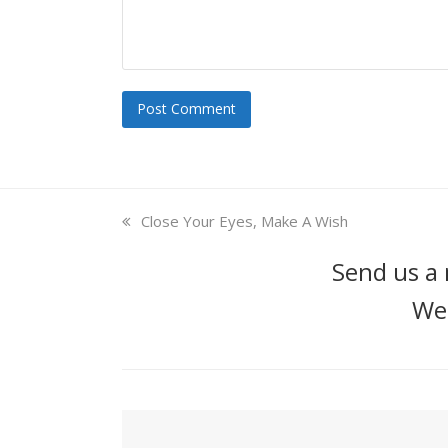
previous
Close Your Eyes, Make A Wish
post:
Send us a 
We'