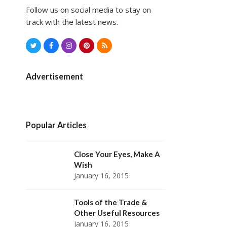
Follow us on social media to stay on
track with the latest news.
T
F
I
P
R
w
a
n
i
S
i
c
s
n
S
Advertisement
t
e
t
t
t
b
a
e
e
o
g
r
Popular Articles
r
o
r
e
k
a
s
Close Your Eyes, Make A
Wish
m
t
January 16, 2015
Tools of the Trade &
Other Useful Resources
January 16, 2015