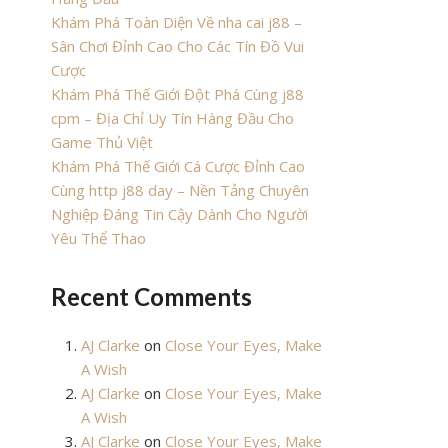
Khám Phá Toàn Diện Về nha cai j88 –
Sân Chơi Đỉnh Cao Cho Các Tín Đồ Vui
Cược
Khám Phá Thế Giới Đột Phá Cùng j88
cpm – Địa Chỉ Uy Tín Hàng Đầu Cho
Game Thủ Việt
Khám Phá Thế Giới Cá Cược Đỉnh Cao
Cùng http j88 day – Nền Tảng Chuyên
Nghiệp Đáng Tin Cậy Dành Cho Người
Yêu Thể Thao
Recent Comments
AJ Clarke
on
Close Your Eyes, Make
A Wish
AJ Clarke
on
Close Your Eyes, Make
A Wish
AJ Clarke
on
Close Your Eyes, Make