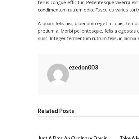
tellus congue efficitur. Pellentesque viverra elit
condimentum rutrum odio. Fusce eu varius tort
Aliquam felis nisi, bibendum eget mi quis, tempor
pretium a. Morbi pellentesque, felis a egestas c
nunc. Integer fermentum rutrum felis, in lacinia e
ezedon003
Related Posts
Just A Day, An Ordinary Day in
Take A H