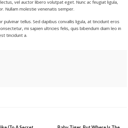
 lectus, vel auctor libero volutpat eget. Nunc ac feugiat ligula,
or. Nullam molestie venenatis semper.
 pulvinar tellus. Sed dapibus convallis ligula, at tincidunt eros
onsectetur, mi sapien ultricies felis, quis bibendum diam leo in
st tincidunt a.
ike (To A Secret
Baby Tiger, But Where Is The