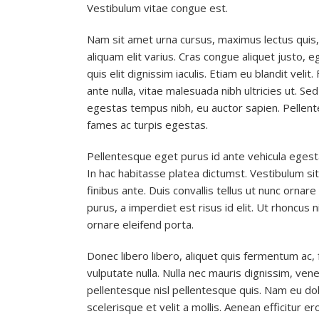
Vestibulum vitae congue est.
Nam sit amet urna cursus, maximus lectus quis, 
aliquam elit varius. Cras congue aliquet justo, ege
quis elit dignissim iaculis. Etiam eu blandit ve
ante nulla, vitae malesuada nibh ultricies ut. S
egestas tempus nibh, eu auctor sapien. Pellent
fames ac turpis egestas.
Pellentesque eget purus id ante vehicula egesta
In hac habitasse platea dictumst. Vestibulum s
finibus ante. Duis convallis tellus ut nunc ornare 
purus, a imperdiet est risus id elit. Ut rhoncus 
ornare eleifend porta.
Donec libero libero, aliquet quis fermentum ac
vulputate nulla. Nulla nec mauris dignissim, vene
pellentesque nisl pellentesque quis. Nam eu dolor
scelerisque et velit a mollis. Aenean efficitur 