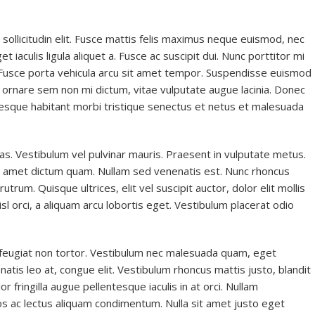
sollicitudin elit. Fusce mattis felis maximus neque euismod, nec
t iaculis ligula aliquet a. Fusce ac suscipit dui. Nunc porttitor mi
lit. Fusce porta vehicula arcu sit amet tempor. Suspendisse euismod
ed ornare sem non mi dictum, vitae vulputate augue lacinia. Donec
esque habitant morbi tristique senectus et netus et malesuada
s. Vestibulum vel pulvinar mauris. Praesent in vulputate metus.
it amet dictum quam. Nullam sed venenatis est. Nunc rhoncus
rutrum. Quisque ultrices, elit vel suscipit auctor, dolor elit mollis
nisl orci, a aliquam arcu lobortis eget. Vestibulum placerat odio
, feugiat non tortor. Vestibulum nec malesuada quam, eget
natis leo at, congue elit. Vestibulum rhoncus mattis justo, blandit
 fringilla augue pellentesque iaculis in at orci. Nullam
eros ac lectus aliquam condimentum. Nulla sit amet justo eget