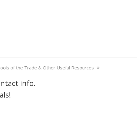
ext
ools of the Trade & Other Useful Resources
ost:
ntact info.
als!