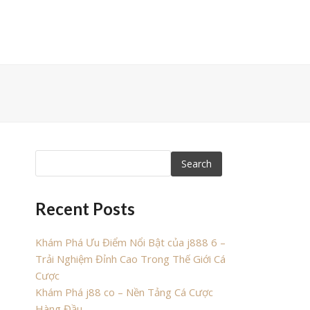
Search
Recent Posts
Khám Phá Ưu Điểm Nổi Bật của j888 6 –
Trải Nghiệm Đỉnh Cao Trong Thế Giới Cá
Cược
Khám Phá j88 co – Nền Tảng Cá Cược
Hàng Đầu