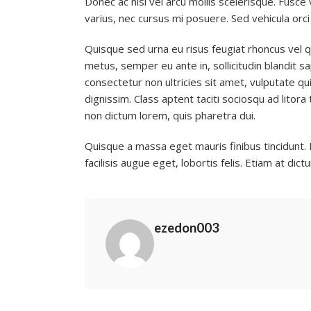
Donec ac nisi vel arcu mollis scelerisque. Fusc
varius, nec cursus mi posuere. Sed vehicula orc
Quisque sed urna eu risus feugiat rhoncus vel q
metus, semper eu ante in, sollicitudin blandit s
consectetur non ultricies sit amet, vulputate qui
dignissim. Class aptent taciti sociosqu ad lito
non dictum lorem, quis pharetra dui.
Quisque a massa eget mauris finibus tincidunt. 
facilisis augue eget, lobortis felis. Etiam at d
ezedon003