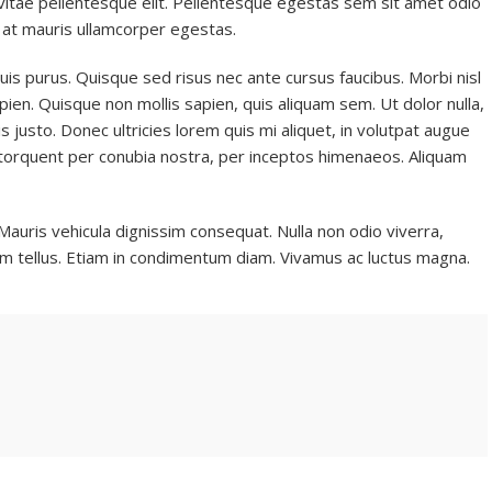
e vitae pellentesque elit. Pellentesque egestas sem sit amet odio
i at mauris ullamcorper egestas.
uis purus. Quisque sed risus nec ante cursus faucibus. Morbi nisl
apien. Quisque non mollis sapien, quis aliquam sem. Ut dolor nulla,
s justo. Donec ultricies lorem quis mi aliquet, in volutpat augue
ra torquent per conubia nostra, per inceptos himenaeos. Aliquam
Mauris vehicula dignissim consequat. Nulla non odio viverra,
ictum tellus. Etiam in condimentum diam. Vivamus ac luctus magna.