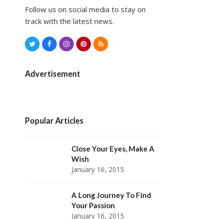
Follow us on social media to stay on
track with the latest news.
T
F
I
P
R
w
a
n
i
S
i
c
s
n
S
Advertisement
t
e
t
t
t
b
a
e
e
o
g
r
Popular Articles
r
o
r
e
k
a
s
Close Your Eyes, Make A
Wish
m
t
January 16, 2015
A Long Journey To Find
Your Passion
January 16, 2015