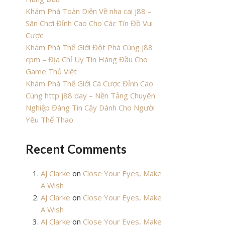
Khám Phá Toàn Diện Về nha cai j88 –
Sân Chơi Đỉnh Cao Cho Các Tín Đồ Vui
Cược
Khám Phá Thế Giới Đột Phá Cùng j88
cpm – Địa Chỉ Uy Tín Hàng Đầu Cho
Game Thủ Việt
Khám Phá Thế Giới Cá Cược Đỉnh Cao
Cùng http j88 day – Nền Tảng Chuyên
Nghiệp Đáng Tin Cậy Dành Cho Người
Yêu Thể Thao
Recent Comments
AJ Clarke
on
Close Your Eyes, Make
A Wish
AJ Clarke
on
Close Your Eyes, Make
A Wish
AJ Clarke
on
Close Your Eyes, Make