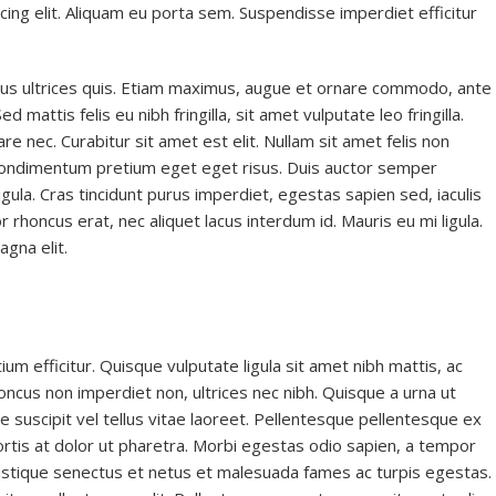
ing elit. Aliquam eu porta sem. Suspendisse imperdiet efficitur
sus ultrices quis. Etiam maximus, augue et ornare commodo, ante
Sed mattis felis eu nibh fringilla, sit amet vulputate leo fringilla.
nare nec. Curabitur sit amet est elit. Nullam sit amet felis non
condimentum pretium eget eget risus. Duis auctor semper
gula. Cras tincidunt purus imperdiet, egestas sapien sed, iaculis
 rhoncus erat, nec aliquet lacus interdum id. Mauris eu mi ligula.
agna elit.
ium efficitur. Quisque vulputate ligula sit amet nibh mattis, ac
ncus non imperdiet non, ultrices nec nibh. Quisque a urna ut
 suscipit vel tellus vitae laoreet. Pellentesque pellentesque ex
obortis at dolor ut pharetra. Morbi egestas odio sapien, a tempor
tristique senectus et netus et malesuada fames ac turpis egestas.