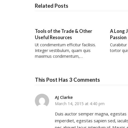
Related Posts
Tools of the Trade & Other
A Long J
Useful Resources
Passion
Ut condimentum efficitur facilisis.
Curabitur
Integer vestibulum, quam quis
tortor qui
maximus condimentum,…
This Post Has 3 Comments
AJ Clarke
March 14, 2015 at 4:40 pm
Duis auctor semper magna, egestas con
imperdiet, egestas sapien sed, iaculi
nec aliquet lacus interdum id. Mauris 