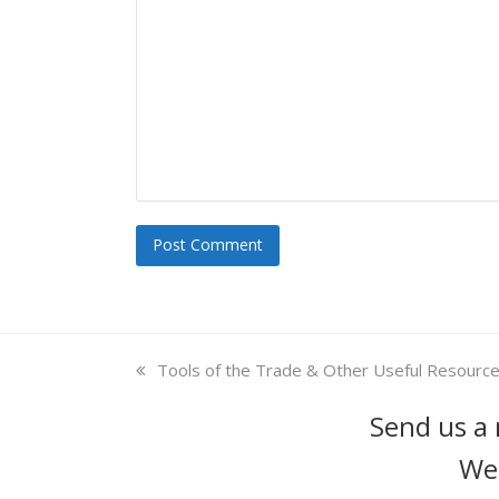
previous
Tools of the Trade & Other Useful Resourc
post:
Send us a 
We'