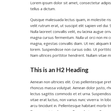
Lorem ipsum dolor sit amet, consectetur adipisc
tellus a dictum.
Quisque malesuada lectus quam, in molestie ri
velit rutrum erat, ut suscipit elit sapien vel dui. 
Nulla laoreet convallis velit, eu lacinia augue or
magna cursus fermentum. Nulla ut orci non mi 
magna, egestas convallis diam. Ut nec aliquam li
lorem. Suspendisse non cursus odio. Ut porttitor
Nam ultrices porttitor hendrerit. Nullam vitae m
This is an H2 Heading
Aenean non ultricies elit. Cras pellentesque pret
rhoncus massa volutpat. Aenean dolor justo, rho
lectus sagittis commodo et et urna. Suspendisse
vitae erat luctus, non varius nunc viverra. In l
arcu tincidunt in. Pellentesque habitant morbi 