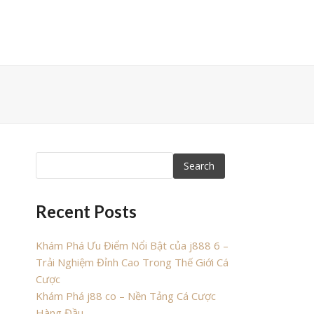
Search
Recent Posts
Khám Phá Ưu Điểm Nổi Bật của j888 6 –
Trải Nghiệm Đỉnh Cao Trong Thế Giới Cá
Cược
Khám Phá j88 co – Nền Tảng Cá Cược
Hàng Đầu