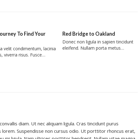
ourney To Find Your
Red Bridge to Oakland
Donec non ligula in sapien tincidunt
eleifend. Nullam porta metus…
 a velit condimentum, lacinia
s, viverra risus. Fusce…
vallis diam. Ut nec aliquam ligula. Cras tincidunt purus
s lorem. Suspendisse non cursus odio. Ut porttitor rhoncus erat,
eu mi ligula. Nam ultrices porttitor hendrerit. Nullam vitae magna