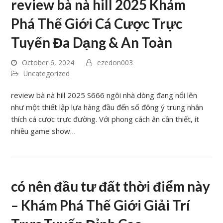
review bà nà hill 2025 Khám
Phá Thế Giới Cá Cược Trực
Tuyến Đa Dạng & An Toàn
October 6, 2024
ezedon003
Uncategorized
review bà nà hill 2025 S666 ngôi nhà dòng đang nổi lên
như một thiết lập lựa hàng đầu đến số đông ý trung nhân
thích cá cược trực đường. Với phong cách ân cần thiết, ít
nhiều game show…
có nên đầu tư đất thời điểm này
– Khám Phá Thế Giới Giải Trí