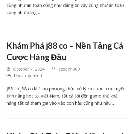
cũng như an toàn cũng như đáng tin cậy cũng như an toàn
cũng như đáng…
Khám Phá j88 co – Nền Tảng Cá
Cược Hàng Đầu
October 7, 2024
ezedon003
Uncategorized
j88 co j88 co là 1 bộ phương thức xử lý cá cược trực tuyến
tính năng hot tại Việt Nam, tất cả tới đến game thủ khả
năng tất cả tham gia vào vào con hầu cũng như hầu…