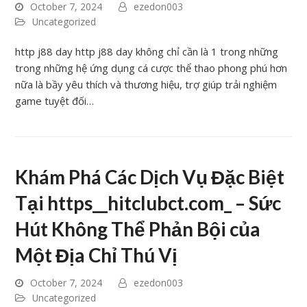
October 7, 2024
ezedon003
Uncategorized
http j88 day http j88 day không chỉ cần là 1 trong những
trong những hệ ứng dụng cá cược thể thao phong phú hơn
nữa là bầy yêu thích và thương hiệu, trợ giúp trải nghiệm
game tuyệt đối…
Khám Phá Các Dịch Vụ Đặc Biệt
Tại https__hitclubct.com_ – Sức
Hút Không Thể Phản Bội của
Một Địa Chỉ Thú Vị
October 7, 2024
ezedon003
Uncategorized