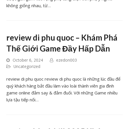
không giống nhau, từ…
review di phu quoc – Khám Phá
Thế Giới Game Đầy Hấp Dẫn
October 6, 2024
ezedon003
Uncategorized
review di phu quoc review di phu quoc là những lúc đầu để
quý khách hàng bắt đầu làm vào loài thành viên gia đình
game online đắm say & đắm đuối. Với những Game nhiều
lựa tậu tiếp nối…