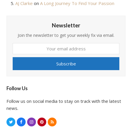
AJ Clarke
on
A Long Journey To Find Your Passion
Newsletter
Join the newsletter to get your weekly fix via email.
Your
email
address
Subscribe
Follow Us
Follow us on social media to stay on track with the latest
news.
T
F
I
P
R
w
a
n
i
S