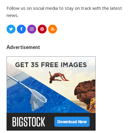
Follow us on social media to stay on track with the latest
news.
T
F
I
P
R
w
a
n
i
S
i
c
s
n
S
Advertisement
t
e
t
t
t
b
a
e
e
o
g
r
r
o
r
e
k
a
s
m
t