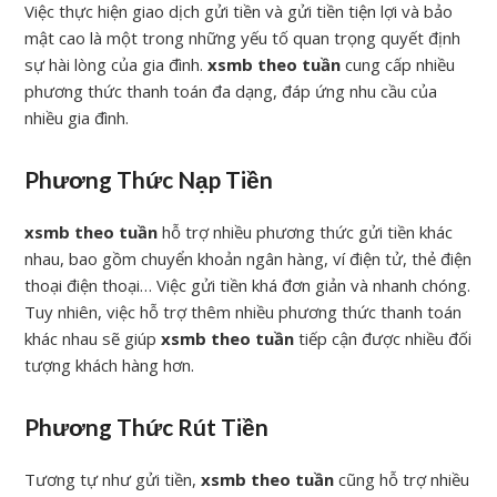
Việc thực hiện giao dịch gửi tiền và gửi tiền tiện lợi và bảo
mật cao là một trong những yếu tố quan trọng quyết định
sự hài lòng của gia đình.
xsmb theo tuần
cung cấp nhiều
phương thức thanh toán đa dạng, đáp ứng nhu cầu của
nhiều gia đình.
Phương Thức Nạp Tiền
xsmb theo tuần
hỗ trợ nhiều phương thức gửi tiền khác
nhau, bao gồm chuyển khoản ngân hàng, ví điện tử, thẻ điện
thoại điện thoại… Việc gửi tiền khá đơn giản và nhanh chóng.
Tuy nhiên, việc hỗ trợ thêm nhiều phương thức thanh toán
khác nhau sẽ giúp
xsmb theo tuần
tiếp cận được nhiều đối
tượng khách hàng hơn.
Phương Thức Rút Tiền
Tương tự như gửi tiền,
xsmb theo tuần
cũng hỗ trợ nhiều