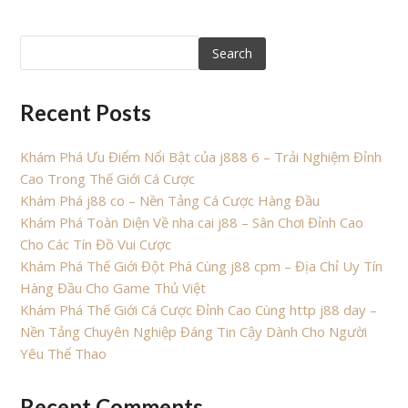
Search
Recent Posts
Khám Phá Ưu Điểm Nổi Bật của j888 6 – Trải Nghiệm Đỉnh
Cao Trong Thế Giới Cá Cược
Khám Phá j88 co – Nền Tảng Cá Cược Hàng Đầu
Khám Phá Toàn Diện Về nha cai j88 – Sân Chơi Đỉnh Cao
Cho Các Tín Đồ Vui Cược
Khám Phá Thế Giới Đột Phá Cùng j88 cpm – Địa Chỉ Uy Tín
Hàng Đầu Cho Game Thủ Việt
Khám Phá Thế Giới Cá Cược Đỉnh Cao Cùng http j88 day –
Nền Tảng Chuyên Nghiệp Đáng Tin Cậy Dành Cho Người
Yêu Thể Thao
Recent Comments