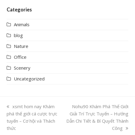
Categories
Animals
blog
Nature
Office
Scenery
Uncategorized
previous
xsmt hom nay Khám
next
Nohu90 Khám Phá Thế Giới
phá thế giới cá cược trực
post:
Giải Trí Trực Tuyến – Hướng
post:
tuyến – Cơ hội và Thách
Dẫn Chi Tiết & Bí Quyết Thành
thức
Công