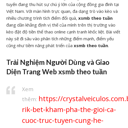
tuyến đang thu hút sự chú ý lớn của cộng đồng gia đình tại
Việt Nam. Với màn hình trực quan, đa dạng trò vào kèo và
nhiều chương trình tích điểm đổi quà,
xsmb theo tuần
đang dần khẳng định vị thế của mình trên thị trường vào
kèo đặt độ tiền thể thao online cạnh tranh khốc liệt. Bài viết
này sẽ đi sâu vào phân tích những điểm mạnh, điểm yếu
cũng như tiềm năng phát triển của
xsmb theo tuần
.
Trải Nghiệm Người Dùng và Giao
Diện Trang Web xsmb theo tuần
Xem
https://crystalveiculos.com.
thêm:
rik-bet-kham-pha-the-gioi-ca-
cuoc-truc-tuyen-cung-he-