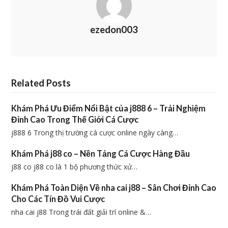
ezedon003
Related Posts
Khám Phá Ưu Điểm Nổi Bật của j888 6 – Trải Nghiệm
Đỉnh Cao Trong Thế Giới Cá Cược
j888 6 Trong thị trường cá cược online ngày càng…
Khám Phá j88 co – Nền Tảng Cá Cược Hàng Đầu
j88 co j88 co là 1 bộ phương thức xử…
Khám Phá Toàn Diện Về nha cai j88 – Sân Chơi Đỉnh Cao
Cho Các Tín Đồ Vui Cược
nha cai j88 Trong trái đất giải trí online &…