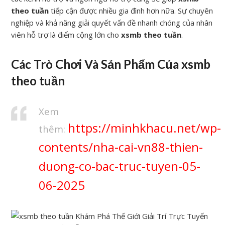
theo tuần
tiếp cận được nhiều gia đình hơn nữa. Sự chuyên
nghiệp và khả năng giải quyết vấn đề nhanh chóng của nhân
viên hỗ trợ là điểm cộng lớn cho
xsmb theo tuần
.
Các Trò Chơi Và Sản Phẩm Của xsmb
theo tuần
Xem
https://minhkhacu.net/wp-
thêm:
contents/nha-cai-vn88-thien-
duong-co-bac-truc-tuyen-05-
06-2025