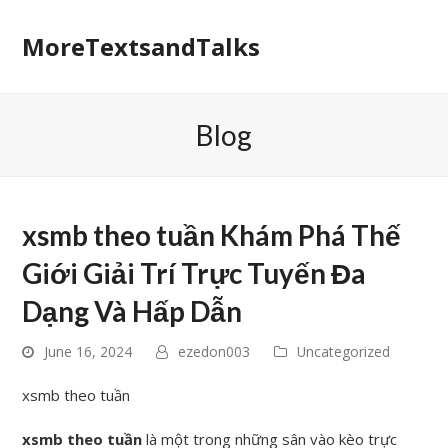
MoreTextsandTalks
Blog
xsmb theo tuần Khám Phá Thế
Giới Giải Trí Trực Tuyến Đa
Dạng Và Hấp Dẫn
June 16, 2024
ezedon003
Uncategorized
xsmb theo tuần
xsmb theo tuần
là một trong những sân vào kèo trực