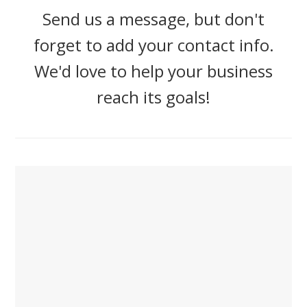
Send us a message, but don't
forget to add your contact info.
We'd love to help your business
reach its goals!