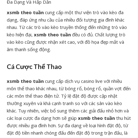
xsmb theo tuần
cung cấp một thư viện trò vào kèo đa
dạng, đáp ứng nhu cầu của nhiều đối tượng gia đình khác
nhau. Từ các trò vào kèo truyền thống đến những trò vào
kèo hiện đại,
xsmb theo tuần
đều có đủ. Chất lượng trò
vào kèo cũng được nhận xét cao, với đồ họa đẹp mắt và
âm thanh sống động.
Cá Cược Thể Thao
xsmb theo tuần
cung cấp dịch vụ casino live với nhiều
môn thể thao khác nhau, từ bóng rổ, bóng rổ, quần vợt đến
các môn thể thao điện tử. Tỷ lệ đặt độ được cập nhật
thường xuyên và khá cạnh tranh so với các sân vào kèo
khác. Tuy nhiên, việc bổ sung thêm các giải đấu nhỏ hơn và
các loại cược đa dạng hơn sẽ giúp
xsmb theo tuần
thu hút
được nhiều gia đình hơn. Sự đa dạng về loại hình đặt độ, từ
đặt độ tiền nhanh chóng đấu đến đặt độ trong trận đấu, là