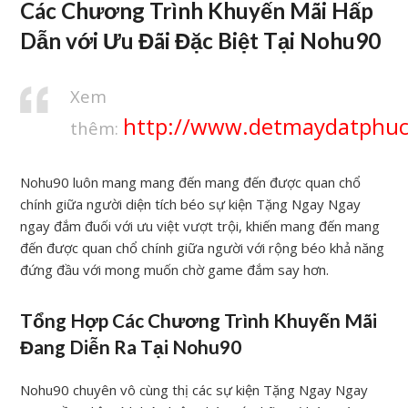
Các Chương Trình Khuyến Mãi Hấp
Dẫn với Ưu Đãi Đặc Biệt Tại Nohu90
Xem
http://www.detmaydatphu
thêm:
Nohu90 luôn mang mang đến mang đến được quan chổ
chính giữa người diện tích béo sự kiện Tặng Ngay Ngay
ngay đắm đuối với ưu việt vượt trội, khiến mang đến mang
đến được quan chổ chính giữa người với rộng béo khả năng
đứng đầu với mong muốn chờ game đắm say hơn.
Tổng Hợp Các Chương Trình Khuyến Mãi
Đang Diễn Ra Tại Nohu90
Nohu90 chuyên vô cùng thị các sự kiện Tặng Ngay Ngay