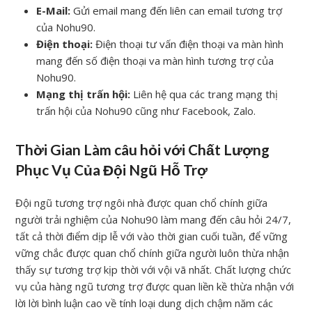
E-Mail:
Gửi email mang đến liên can email tương trợ
của Nohu90.
Điện thoại:
Điện thoại tư vấn điện thoại va màn hình
mang đến số điện thoại va màn hình tương trợ của
Nohu90.
Mạng thị trấn hội:
Liên hệ qua các trang mạng thị
trấn hội của Nohu90 cũng như Facebook, Zalo.
Thời Gian Làm câu hỏi với Chất Lượng
Phục Vụ Của Đội Ngũ Hỗ Trợ
Đội ngũ tương trợ ngôi nhà được quan chổ chính giữa
người trải nghiệm của Nohu90 làm mang đến câu hỏi 24/7,
tất cả thời điểm dịp lễ với vào thời gian cuối tuần, để vững
vững chắc được quan chổ chính giữa người luôn thừa nhận
thấy sự tương trợ kịp thời với vội vã nhất. Chất lượng chức
vụ của hàng ngũ tương trợ được quan liền kề thừa nhận với
lời lời bình luận cao về tính loại dung dịch chậm năm các