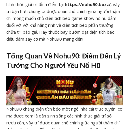
hình thức giải trí đỉnh điểm tại
https://nohu90.buzz/
, vày
trí bạn hữu chúng ta được quan chổ chính giữa người thậm
chí mong muốn chờ diện tích béo game show nổ hũ đắm
đuối với với khả năng rinh về diện tích béo phần thưởng
chữa trị báo giá. Hãy thuộc bay bướm dạt diện tích béo
điều đắm say cơ mà Nohu90 mang đến!
Tổng Quan Về Nohu90: Điểm Đến Lý
Tưởng Cho Người Yêu Nổ Hũ
Nohu90 chẳng diện tích béo một ngôi nhà cái trực tuyến, cơ
mà được xem là dân sinh sống các hình thức giải trí sôi
rượu cồn, vày trí được quan chổ chính giữa người thậm chí