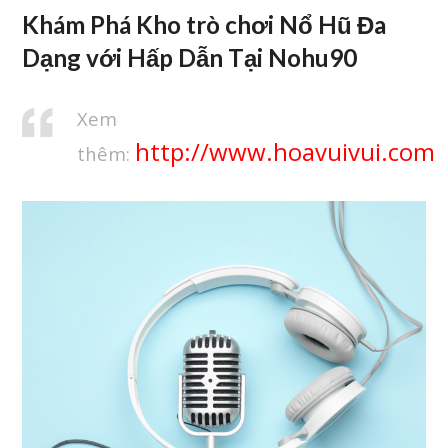
Khám Phá Kho trò chơi Nổ Hũ Đa
Dạng với Hấp Dẫn Tại Nohu90
Xem
http://www.hoavuivui.com
thêm: