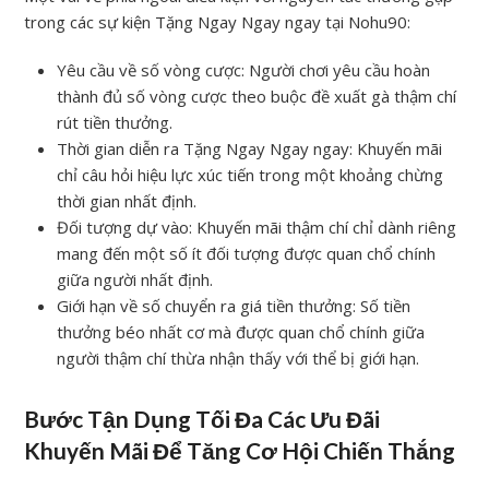
trong các sự kiện Tặng Ngay Ngay ngay tại Nohu90:
Yêu cầu về số vòng cược: Người chơi yêu cầu hoàn
thành đủ số vòng cược theo buộc đề xuất gà thậm chí
rút tiền thưởng.
Thời gian diễn ra Tặng Ngay Ngay ngay: Khuyến mãi
chỉ câu hỏi hiệu lực xúc tiến trong một khoảng chừng
thời gian nhất định.
Đối tượng dự vào: Khuyến mãi thậm chí chỉ dành riêng
mang đến một số ít đối tượng được quan chổ chính
giữa người nhất định.
Giới hạn về số chuyển ra giá tiền thưởng: Số tiền
thưởng béo nhất cơ mà được quan chổ chính giữa
người thậm chí thừa nhận thấy với thể bị giới hạn.
Bước Tận Dụng Tối Đa Các Ưu Đãi
Khuyến Mãi Để Tăng Cơ Hội Chiến Thắng