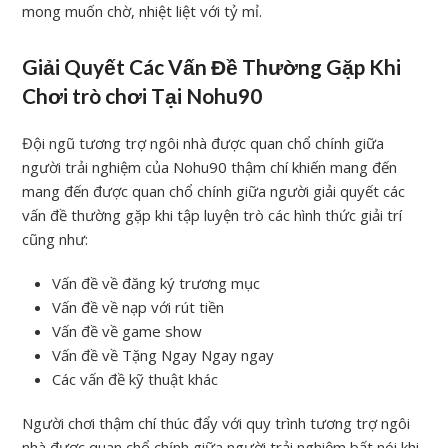
mong muốn chờ, nhiệt liệt với tỷ mỉ.
Giải Quyết Các Vấn Đề Thường Gặp Khi
Chơi trò chơi Tại Nohu90
Đội ngũ tương trợ ngôi nhà được quan chổ chính giữa
người trải nghiệm của Nohu90 thậm chí khiến mang đến
mang đến được quan chổ chính giữa người giải quyết các
vấn đề thường gặp khi tập luyện trò các hình thức giải trí
cũng như:
Vấn đề về đăng ký trương mục
Vấn đề về nạp với rút tiền
Vấn đề về game show
Vấn đề về Tặng Ngay Ngay ngay
Các vấn đề kỹ thuật khác
Người chơi thậm chí thúc đẩy với quy trình tương trợ ngôi
nhà được quan chổ chính giữa người trải nghiệm bất nói khi