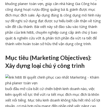
khuông planer toàn vẹn, giúp căn nhà hàng Gia Công hóa
công dụng hoạt rượu động quảng bá & giành được mục
đích mục đích sale. Áp dụng đúng & công dụng mô hình này
sự đề nghị sử dụng đạt được sự hiểu biết cẩn thận về từng
vấn đề cấu thành. Bài viết này sẽ đào sâu vào từng thành
phần của link hi88, chuyên nghiệp cung cấp ánh chú ý bao
quát & nghiên cứu vớt & phân tích phần đa vứt ra tiết để
thành viên hoàn toàn sở hữu thể vận dụng công trình.
Mục tiêu (Marketing Objectives):
Xây dựng loại chú ý công trình
buổi đầu mở cửa bất cứ chiến bệnh kinh doanh nào, việc
kiên quyết nỗ lực thể vứt ra tiết mục đích mục đích là khôn
xiết nổi tiếng. Mục tiêu kinh doanh không hầu hết nhỏ số lợi
nhuận, cơ mà hơn nữa mang đến phần phệ việc nâng cao