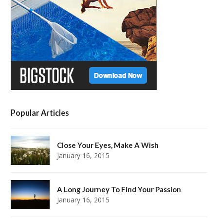
r
o
r
e
k
a
s
m
t
Popular Articles
Close Your Eyes, Make A Wish
January 16, 2015
A Long Journey To Find Your Passion
January 16, 2015