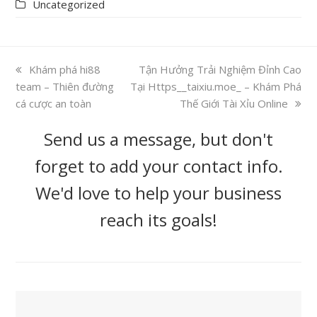
Uncategorized
previous
Khám phá hi88
next
Tận Hưởng Trải Nghiệm Đỉnh Cao
team – Thiên đường
post:
Tại Https__taixiu.moe_ – Khám Phá
post:
cá cược an toàn
Thế Giới Tài Xỉu Online
Send us a message, but don't
forget to add your contact info.
We'd love to help your business
reach its goals!