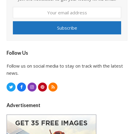
Your
email
address
Subscribe
Follow Us
Follow us on social media to stay on track with the latest
news.
T
F
I
P
R
w
a
n
i
S
i
c
s
n
S
Advertisement
t
e
t
t
t
b
a
e
e
o
g
r