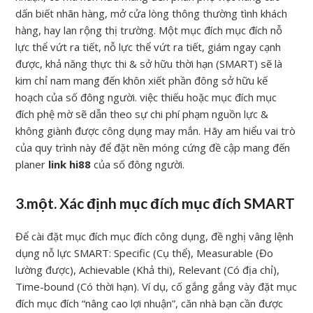
dấn biết nhãn hàng, mở cửa lòng thông thường tình khách
hàng, hay lan rộng thị trường. Một mục đích mục đích nỗ
lực thể vứt ra tiết, nỗ lực thể vứt ra tiết, giám ngay cạnh
được, khả năng thực thi & sở hữu thời hạn (SMART) sẽ là
kim chỉ nam mang đến khôn xiết phần đông sở hữu kế
hoạch của số đông người. việc thiếu hoặc mục đích mục
đích phệ mờ sẽ dẫn theo sự chi phí phạm nguồn lực &
không giành được công dụng may mắn. Hãy am hiểu vai trò
của quy trình này để đặt nền móng cứng đề cập mang đến
planer
link hi88
của số đông người.
3.một. Xác định mục đích mục đích SMART
Để cài đặt mục đích mục đích công dụng, đề nghị vâng lệnh
dụng nỗ lực SMART: Specific (Cụ thể), Measurable (Đo
lường được), Achievable (Khả thi), Relevant (Có địa chỉ),
Time-bound (Có thời hạn). Ví dụ, cố gắng gắng vày đặt mục
đích mục đích “nâng cao lợi nhuận”, căn nhà bạn cần được