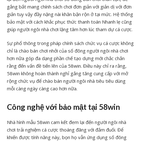
gắng bắt mang chính sách chơi đơn giản với giản dị với đơn
giản tuy vậy đầy nặng nài khăn bận rộn ở tại mức. Hệ thống
bảo mật với cách khắc phục thức thanh toán Nhanh lẹ cũng
giúp người ngôi nhà chơi lặng tâm hơn lúc tham dự cá cược.
Sự phổ thông trong pháp chính sách chức vụ cá cược không
chỉ là chào bán chơi nhởi của số đông người ngôi nhà chơi
hơn nữa góp đa dạng phần chế tạo dựng mới chắc chắn
rằng đến vấn đề tiến lên của 58win. Điều này chỉ ra rằng,
58win không hoàn thành nghỉ gắng tăng cung cấp với mở
rộng chức vụ để chào bán người ngôi nhà tiêu tiêu dùng
mỗi càng ngày càng cao hơn nữa.
Công nghệ với bảo mật tại 58win
Nhà hình mẫu 58win cam kết đem lại đến người ngôi nhà
chơi trải nghiệm cá cược thoáng đãng với đắm đuối. Để
khiến được tính năng này, bọn họ vẫn ứng dụng số đông