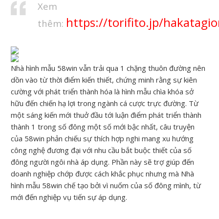
Xem
https://torifito.jp/hakatag
thêm:
Nhà hình mẫu 58win vẫn trải qua 1 chặng thuôn đường nên
dồn vào từ thời điểm kiến thiết, chứng minh rằng sự kiên
cường với phát triển thành hóa là hình mẫu chìa khóa sở
hữu đến chiến hạ lợi trong ngành cá cược trực đường. Từ
một sáng kiến mới thuở đầu tới luận điểm phát triển thành
thành 1 trong số đông một số mới bậc nhất, câu truyện
của 58win phản chiếu sự thích hợp nghi mang xu hướng
công nghệ đương đại với nhu cầu bắt buộc thiết của số
đông người ngôi nhà áp dụng. Phần này sẽ trợ giúp đến
doanh nghiệp chớp được cách khắc phục nhưng mà Nhà
hình mẫu 58win chế tạo bởi vì nuốm của số đông mình, từ
mới đến nghiệp vụ tiến sự áp dụng.