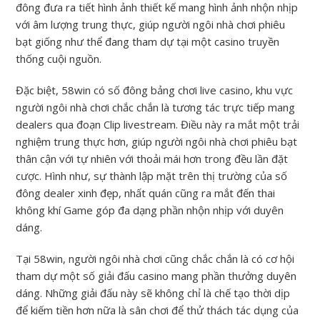
đông đưa ra tiết hình ảnh thiết kế mang hình ảnh nhộn nhịp
với âm lượng trung thực, giúp người ngôi nhà chơi phiêu
bạt giống như thể đang tham dự tại một casino truyền
thống cuội nguồn.
Đặc biệt, 58win có số đông bảng chơi live casino, khu vực
người ngôi nhà chơi chắc chắn là tương tác trực tiếp mang
dealers qua đoạn Clip livestream. Điều này ra mắt một trải
nghiệm trung thực hơn, giúp người ngôi nhà chơi phiêu bạt
thân cận với tự nhiên với thoải mái hơn trong đều lần đặt
cược. Hình như, sự thành lập mặt trên thị trường của số
đông dealer xinh đẹp, nhất quán cũng ra mắt đến thai
không khí Game góp đa dạng phần nhộn nhịp với duyên
dáng.
Tại 58win, người ngôi nhà chơi cũng chắc chắn là có cơ hội
tham dự một số giải đấu casino mang phần thưởng duyên
dáng. Những giải đấu này sẽ không chỉ là chế tạo thời dịp
để kiếm tiền hơn nữa là sân chơi để thử thách tác dụng của