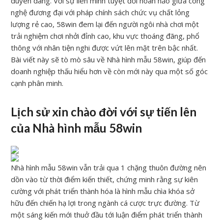
duyên dáng. Với sự liên minh tuyệt đối hoàn hảo giữa công
nghệ đương đại với pháp chính sách chức vụ chất lỏng
lượng rẻ cao, 58win đem lại đến người ngôi nhà chơi một
trải nghiệm chơi nhởi đỉnh cao, khu vực thoáng đãng, phổ
thông với nhân tiện nghi được vứt lên mặt trên bậc nhất.
Bài viết này sẽ tò mò sâu về Nhà hình mẫu 58win, giúp đến
doanh nghiệp thấu hiểu hơn về còn mới này qua một số góc
cạnh phân minh.
Lịch sử xin chào đời với sự tiến lên
của Nhà hình mẫu 58win
Nhà hình mẫu 58win vẫn trải qua 1 chặng thuôn đường nên
dồn vào từ thời điểm kiến thiết, chứng minh rằng sự kiên
cường với phát triển thành hóa là hình mẫu chìa khóa sở
hữu đến chiến hạ lợi trong ngành cá cược trực đường. Từ
một sáng kiến mới thuở đầu tới luận điểm phát triển thành