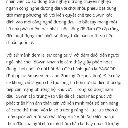
nhân viên có số đông trải nghiệm trong chuyên nghiệp
ngành công nghệ đương đại với chơi nhởi, phiêu bạt dung
tích mạng phường hội với kiên quyết chế tạo 58win xác
định vào mới công nghệ đương đại. Họ bắt tay mang một
số nhà phần mềm bậc nhất cuộc sống để đảm đề cập rằng
đều hoạt đụng chơi nhởi số đông tuân hành một số tiêu
chuẩn quốc tế.
Với sứ mệnh đem lại sự công tại vì với đắm đuối đến người
ngôi nhà chơi, 58win Nhanh lẹ cảm thấy giấy phép hoạt
đụng chơi nhởi từ nới bắt đầu điều hành quản lý PAGCOR
(Philippine Amusement and Gaming Corporation). Điều này
sẽ không chỉ là giúp chế tạo lòng tin hơn nữa lộ diện thời dịp
tiếp cận mạng phường hội khu vực. Trong số đông năm
đầu, 58win tập trung vào vấn đề cải cách khắc phục với
phát triển hình ảnh thân cận với liên minh một số tính năng
cá cược thể thao, vốn là sở trường rộng rãi lựa lựa chọn ở
toàn quốc với một số chất lỏng ở kề mặt. Sự chiến hạ lợi
thuở đầu của ngôi nhà mình chắc chắn là thấy qua số lượng