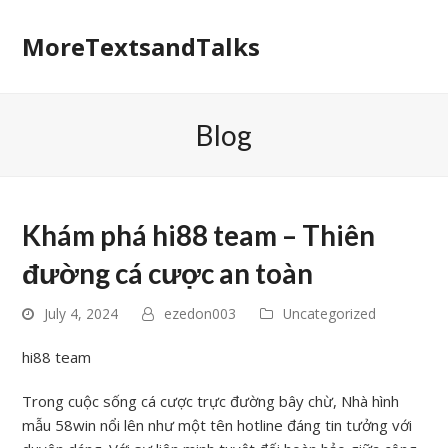
MoreTextsandTalks
Blog
Khám phá hi88 team – Thiên
đường cá cược an toàn
July 4, 2024
ezedon003
Uncategorized
hi88 team
Trong cuộc sống cá cược trực đường bây chừ, Nhà hình
mẫu 58win nổi lên như một tên hotline đáng tin tưởng với