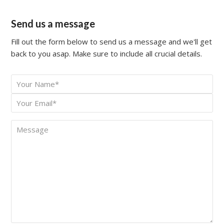
Send us a message
Fill out the form below to send us a message and we'll get
back to you asap. Make sure to include all crucial details.
Your
*
Name
Your
*
Email
Message