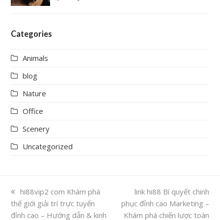
Categories
Animals
blog
Nature
Office
Scenery
Uncategorized
previous
hi88vip2 com Khám phá
next
link hi88 Bí quyết chinh
thế giới giải trí trực tuyến
post:
phục đỉnh cao Marketing –
post:
đỉnh cao – Hướng dẫn & kinh
Khám phá chiến lược toàn