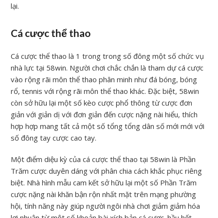
lại.
Cá cược thể thao
Cá cược thể thao là 1 trong trong số đông một số chức vụ
nhà lực tại 58win. Người chơi chắc chắn là tham dự cá cược
vào rộng rãi môn thể thao phân minh như đá bóng, bóng
rổ, tennis với rộng rãi môn thể thao khác. Đặc biệt, 58win
còn sở hữu lại một số kèo cược phổ thông từ cược đơn
giản với giản dị với đơn giản đến cược nặng nài hiểu, thích
hợp hợp mang tất cả một số tổng tổng dân số mới mới với
số đông tay cược cao tay.
Một điểm diệu kỳ của cá cược thể thao tại 58win là Phần
Trăm cược duyên dáng với phân chia cách khắc phục riêng
biệt. Nhà hình mẫu cam kết sở hữu lại một số Phần Trăm
cược nặng nài khăn bận rộn nhất mặt trên mạng phường
hội, tính năng này giúp người ngôi nhà chơi giảm giảm hóa
lợi nhuận từ một số khoản bài xích bản cá cược. hầu hết