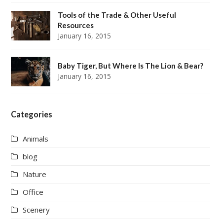
Tools of the Trade & Other Useful
Resources
January 16, 2015
Baby Tiger, But Where Is The Lion & Bear?
January 16, 2015
Categories
Animals
blog
Nature
Office
Scenery