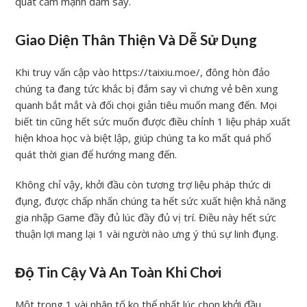
quát cầm mạnh đắm say.
Giao Diện Thân Thiện Và Dễ Sử Dụng
Khi truy vấn cập vào https://taixiu.moe/, đông hòn đảo
chúng ta đang tức khắc bị đắm say vì chưng vẻ bên xung
quanh bắt mắt và đối chọi giản tiêu muốn mang đến. Mọi
biết tin cũng hết sức muốn được điều chỉnh 1 liệu pháp xuất
hiện khoa học và biệt lập, giúp chúng ta ko mất quá phổ
quát thời gian để hướng mang đến.
Không chỉ vậy, khởi đầu còn tương trợ liệu pháp thức di
đụng, được chấp nhấn chúng ta hết sức xuất hiện khả năng
gia nhập Game đầy đủ lúc đầy đủ vị trí. Điều này hết sức
thuận lợi mang lại 1 vài người nào ưng ý thú sự linh đụng.
Độ Tin Cậy Và An Toàn Khi Chơi
Một trong 1 vài nhân tố ko thể nhất lúc chọn khởi đầu