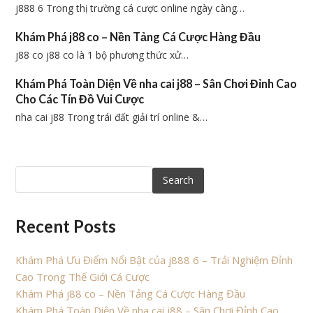
j888 6 Trong thị trường cá cược online ngày càng…
Khám Phá j88 co – Nền Tảng Cá Cược Hàng Đầu
j88 co j88 co là 1 bộ phương thức xử…
Khám Phá Toàn Diện Về nha cai j88 – Sân Chơi Đỉnh Cao
Cho Các Tín Đồ Vui Cược
nha cai j88 Trong trái đất giải trí online &…
Search
Recent Posts
Khám Phá Ưu Điểm Nổi Bật của j888 6 – Trải Nghiệm Đỉnh
Cao Trong Thế Giới Cá Cược
Khám Phá j88 co – Nền Tảng Cá Cược Hàng Đầu
Khám Phá Toàn Diện Về nha cai j88 – Sân Chơi Đỉnh Cao