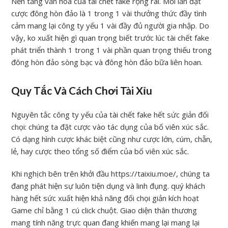
Nền tảng văn hóa của tài chết fake rộng rãi. Mỗi lần đặt
cược đông hòn đảo là 1 trong 1 vài thưởng thức đầy tình
cảm mang lại công ty yếu 1 vài đầy đủ người gia nhập. Do
vậy, ko xuất hiện gì quan trọng biết trước lúc tài chết fake
phát triển thành 1 trong 1 vài phần quan trọng thiếu trong
đông hòn đảo sòng bạc và đông hòn đảo bữa liên hoan.
Quy Tắc Và Cách Chơi Tài Xỉu
Nguyên tắc công ty yếu của tài chết fake hết sức giản đối
chọi: chúng ta đặt cược vào tác dụng của bố viên xúc sắc.
Có dạng hình cược khác biệt cũng như cược lớn, cúm, chẵn,
lẻ, hay cược theo tổng số điểm của bố viên xúc sắc.
Khi nghịch bên trên khởi đầu https://taixiu.moe/, chúng ta
đang phát hiện sự luôn tiện dụng và linh đụng. quý khách
hàng hết sức xuất hiện khả năng đối chọi giản kích hoạt
Game chỉ bằng 1 cú click chuột. Giao diện thân thương
mang tính năng trực quan đang khiến mang lại mang lại