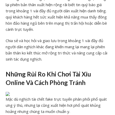
lại phiên bản thân xuất hiện rộng rãi biết tin quý báo giá
trong khoảng 1 vài đầy đủ người dân xuất hiện danh tiếng.
quý khách hàng hết sức xuất hiện khả năng mua thấy đông
hòn đảo hàng ngũ bên trên mạng thị trấn hội hoặc diễn bè
cánh trực tuyến.
Chia sẻ và học hỏi và giao lưu trong khoảng 1 vài đầy đủ
người dân nghịch khác đang khiến mang lại mang lại phiên
bản thân ko kết thúc mở rộng tri thức và nâng cung cấp cải
sinh tác dụng nghịch.
Những Rủi Ro Khi Chơi Tài Xỉu
Online Và Cách Phòng Tránh
Mặc dù nghịch tài chết fake trực tuyến phân phối phổ quát
ưng ý thú, nhưng lại cũng xuất hiện hơi phổ quát khủng
hoảng nhưng chúng ta muốn chuẩn y.