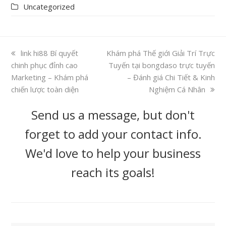
Uncategorized
previous
link hi88 Bí quyết
next
Khám phá Thế giới Giải Trí Trực
chinh phục đỉnh cao
post:
post:
Tuyến tại bongdaso trực tuyến
Marketing – Khám phá
– Đánh giá Chi Tiết & Kinh
chiến lược toàn diện
Nghiệm Cá Nhân
Send us a message, but don't
forget to add your contact info.
We'd love to help your business
reach its goals!