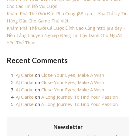
Cho Các Tín Đồ Vui Cược
Khám Phá Thế Giới Đột Phá Cùng j88 cpm – Địa Chỉ Uy Tín
Hàng Đầu Cho Game Thủ Việt
Khám Phá Thế Giới Cá Cược Đỉnh Cao Cùng http j88 day –
Nền Tảng Chuyên Nghiệp Đáng Tin Cậy Dành Cho Người
Yêu Thể Thao
Recent Comments
AJ Clarke
on
Close Your Eyes, Make A Wish
AJ Clarke
on
Close Your Eyes, Make A Wish
AJ Clarke
on
Close Your Eyes, Make A Wish
AJ Clarke
on
A Long Journey To Find Your Passion
AJ Clarke
on
A Long Journey To Find Your Passion
Newsletter