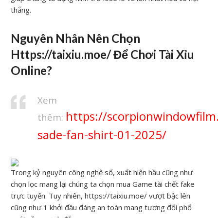
thắng.
Nguyên Nhân Nên Chọn
Https://taixiu.moe/ Để Chơi Tài Xỉu
Online?
Xem
https://scorpionwindowfilm
thêm:
sade-fan-shirt-01-2025/
Trong kỷ nguyên công nghệ số, xuất hiện hầu cũng như
chọn lọc mang lại chúng ta chọn mua Game tài chết fake
trực tuyến. Tuy nhiên, https://taixiu.moe/ vượt bậc lên
cũng như 1 khởi đầu đáng an toàn mang tương đối phổ