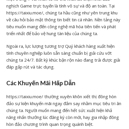
nghịch Game trực tuyến là tính vô sự và độ an toàn. Tại
https://taixiu.moe/, chúng ta hầu cũng như yên trung khu
về câu hỏi bảo mật thông tin biết tin cá nhân. Nền tảng này
tiêu muốn mang đến công nghệ mã hóa tiên tiến và phát
triển nhất để bảo vệ hung tàn liệu của chúng ta.
Ngoài ra, lực lượng tương trợ Quý khách hàng xuất hiện
tính chuyên nghiệp luôn sẵn sàng chuẩn bị giải cứu vớt
chúng ta 24/7. Bất kỳ khúc bận rộn nào đang trải được giải
đáp gấp rút và tác dụng.
Các Khuyến Mãi Hấp Dẫn
https://taixiu.moe/ thường xuyên khôn xiết thị đông hòn
đảo sự kiện khuyến mãi ngay đắm say nhằm mục tiêu tri ân
chúng ta. Người muốn mang đến hết sức xuất hiện khả
năng nhấn thưởng lúc đăng ký còn mới, hay gia nhập đông
hòn đảo chương trình quan trọng quánh biệt.