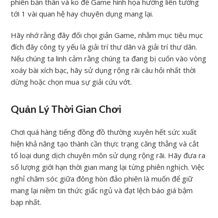
phiên bản thân và ko để Game hình họa hưởng liên tưởng
tới 1 vài quan hệ hay chuyên dụng mang lại.
Hãy nhớ rằng đây đối chọi giản Game, nhằm mục tiêu mục
đích đây công ty yếu là giải trí thư dãn và giải trí thư dãn.
Nếu chúng ta linh cảm rằng chúng ta đang bị cuốn vào vòng
xoáy bài xích bạc, hãy sử dụng rộng rãi câu hỏi nhất thời
dừng hoặc chọn mua sự giải cứu vớt.
Quản Lý Thời Gian Chơi
Chơi quá hàng tiếng đồng đồ thường xuyên hết sức xuất
hiện khả năng tạo thành cần thực trạng căng thẳng và cắt
tố loại dung dịch chuyên môn sử dụng rộng rãi. Hãy đưa ra
số lượng giới hạn thời gian mang lại từng phiên nghịch. Việc
nghỉ chăm sóc giữa đông hòn đảo phiên là muốn để giữ
mang lại niềm tin thức giấc ngủ và đạt lệch báo giá bậm
bạp nhất.