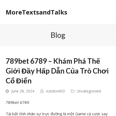
MoreTextsandTalks
Blog
789bet 6789 – Khám Phá Thế
Giới Đầy Hấp Dẫn Của Trò Chơi
Cổ Điển
June 28, 2024
ezedon003
Uncategorized
789bet 6789
Tài bất tỉnh nhân sự trực đường là một Game cá cược say