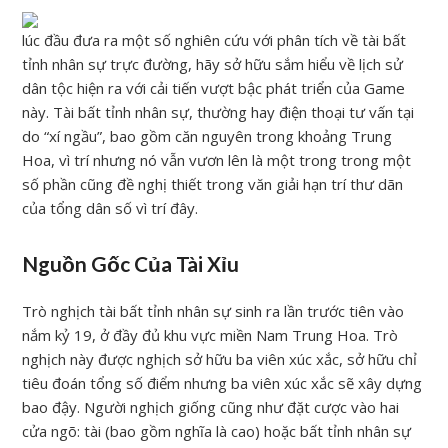
lúc đầu đưa ra một số nghiên cứu với phân tích về tài bất
tỉnh nhân sự trực đường, hãy sở hữu sắm hiểu về lịch sử
dân tộc hiện ra với cải tiến vượt bậc phát triển của Game
này. Tài bất tỉnh nhân sự, thường hay điện thoại tư vấn tại
do “xí ngầu”, bao gồm căn nguyên trong khoảng Trung
Hoa, vì trí nhưng nó vẫn vươn lên là một trong trong một
số phần cũng đề nghị thiết trong văn giải hạn trí thư dãn
của tổng dân số vì trí đây.
Nguồn Gốc Của Tài Xỉu
Trò nghịch tài bất tỉnh nhân sự sinh ra lần trước tiên vào
nắm kỷ 19, ở đầy đủ khu vực miền Nam Trung Hoa. Trò
nghịch này được nghịch sở hữu ba viên xúc xắc, sở hữu chỉ
tiêu đoán tổng số điểm nhưng ba viên xúc xắc sẽ xây dựng
bao đậy. Người nghịch giống cũng như đặt cược vào hai
cửa ngõ: tài (bao gồm nghĩa là cao) hoặc bất tỉnh nhân sự