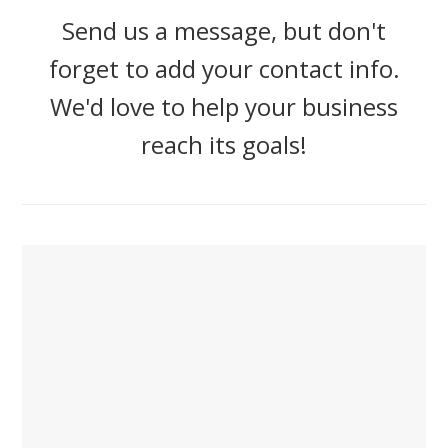
Send us a message, but don't
forget to add your contact info.
We'd love to help your business
reach its goals!