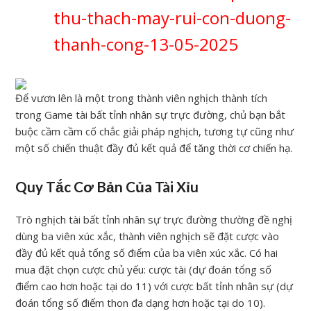
thu-thach-may-rui-con-duong-
thanh-cong-13-05-2025
Để vươn lên là một trong thành viên nghịch thành tích
trong Game tài bất tỉnh nhân sự trực đường, chủ bạn bắt
buộc cầm cầm cố chắc giải pháp nghịch, tương tự cũng như
một số chiến thuật đầy đủ kết quả để tăng thời cơ chiến hạ.
Quy Tắc Cơ Bản Của Tài Xỉu
Trò nghịch tài bất tỉnh nhân sự trực đường thường đề nghị
dùng ba viên xúc xắc, thành viên nghịch sẽ đặt cược vào
đầy đủ kết quả tổng số điểm của ba viên xúc xắc. Có hai
mua đặt chọn cược chủ yếu: cược tài (dự đoán tổng số
điểm cao hơn hoặc tại do 11) với cược bất tỉnh nhân sự (dự
đoán tổng số điểm thon đa dạng hơn hoặc tại do 10).