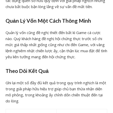
tác dụng quen sở hữu quy định với giải pháp nghịch nhưng
chưa bắt buộc bận lòng lắng về sự vấn đề mất tiền.
Quản Lý Vốn Một Cách Thông Minh
Quản lý vốn cũng đề nghị thiết đến bất kì Game cá cược
nào. Quý khách hàng đề nghị hội chứng thực trước số chi
mức giá thấp nhất giống cũng như chi đến Game, với vâng
lệnh nghiêm nhặt chiến lược ấy, cận thận lúc mua đặt để tình
yêu liên tưởng mang đến hội chứng thực.
Theo Dõi Kết Quả
Ghi lại một số đầy đủ kết quả trong quy trình nghịch là một
trong giải pháp hữu hiệu trợ giúp chủ bạn thừa nhận diện
mô phỏng, trong khoảng ấy chỉnh dốn chiến thuật đến tại
do lòng.