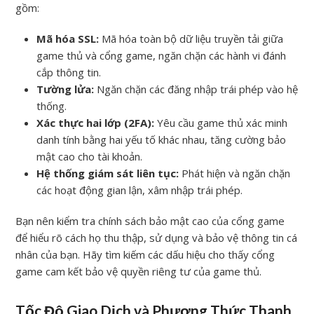
gồm:
Mã hóa SSL:
Mã hóa toàn bộ dữ liệu truyền tải giữa
game thủ và cổng game, ngăn chặn các hành vi đánh
cắp thông tin.
Tường lửa:
Ngăn chặn các đăng nhập trái phép vào hệ
thống.
Xác thực hai lớp (2FA):
Yêu cầu game thủ xác minh
danh tính bằng hai yếu tố khác nhau, tăng cường bảo
mật cao cho tài khoản.
Hệ thống giám sát liên tục:
Phát hiện và ngăn chặn
các hoạt động gian lận, xâm nhập trái phép.
Bạn nên kiểm tra chính sách bảo mật cao của cổng game
để hiểu rõ cách họ thu thập, sử dụng và bảo vệ thông tin cá
nhân của bạn. Hãy tìm kiếm các dấu hiệu cho thấy cổng
game cam kết bảo vệ quyền riêng tư của game thủ.
Tốc Độ Giao Dịch và Phương Thức Thanh