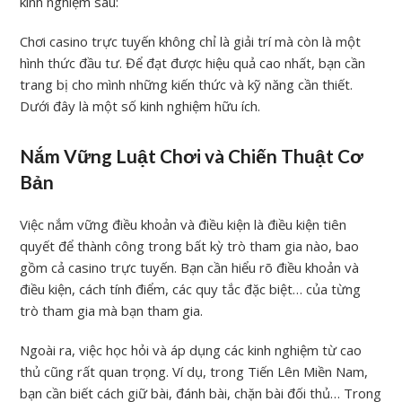
kinh nghiệm sau:
Chơi casino trực tuyến không chỉ là giải trí mà còn là một
hình thức đầu tư. Để đạt được hiệu quả cao nhất, bạn cần
trang bị cho mình những kiến thức và kỹ năng cần thiết.
Dưới đây là một số kinh nghiệm hữu ích.
Nắm Vững Luật Chơi và Chiến Thuật Cơ
Bản
Việc nắm vững điều khoản và điều kiện là điều kiện tiên
quyết để thành công trong bất kỳ trò tham gia nào, bao
gồm cả casino trực tuyến. Bạn cần hiểu rõ điều khoản và
điều kiện, cách tính điểm, các quy tắc đặc biệt… của từng
trò tham gia mà bạn tham gia.
Ngoài ra, việc học hỏi và áp dụng các kinh nghiệm từ cao
thủ cũng rất quan trọng. Ví dụ, trong Tiến Lên Miền Nam,
bạn cần biết cách giữ bài, đánh bài, chặn bài đối thủ… Trong