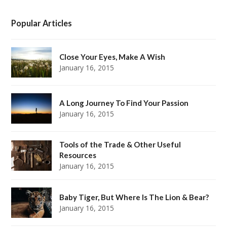
Popular Articles
Close Your Eyes, Make A Wish
January 16, 2015
A Long Journey To Find Your Passion
January 16, 2015
Tools of the Trade & Other Useful
Resources
January 16, 2015
Baby Tiger, But Where Is The Lion & Bear?
January 16, 2015