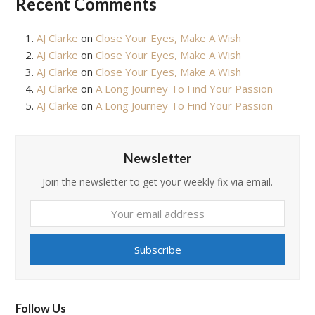
Recent Comments
AJ Clarke
on
Close Your Eyes, Make A Wish
AJ Clarke
on
Close Your Eyes, Make A Wish
AJ Clarke
on
Close Your Eyes, Make A Wish
AJ Clarke
on
A Long Journey To Find Your Passion
AJ Clarke
on
A Long Journey To Find Your Passion
Newsletter
Join the newsletter to get your weekly fix via email.
Your
email
address
Subscribe
Follow Us