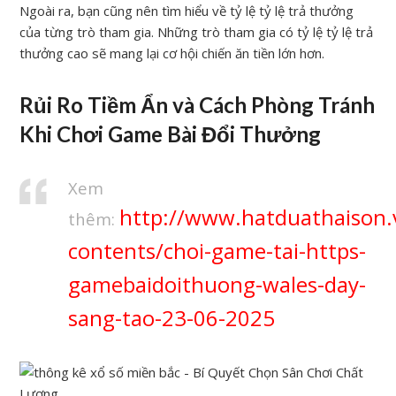
Ngoài ra, bạn cũng nên tìm hiểu về tỷ lệ tỷ lệ trả thưởng
của từng trò tham gia. Những trò tham gia có tỷ lệ tỷ lệ trả
thưởng cao sẽ mang lại cơ hội chiến ăn tiền lớn hơn.
Rủi Ro Tiềm Ẩn và Cách Phòng Tránh
Khi Chơi Game Bài Đổi Thưởng
Xem
http://www.hatduathaison.
thêm:
contents/choi-game-tai-https-
gamebaidoithuong-wales-day-
sang-tao-23-06-2025