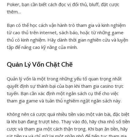
Poker, bạn cần biết cách đọc vị đối thủ, bluff, đặt cược
thêm…
Bạn có thể học cách vận hành trò tham gia và kinh nghiệm
từ cao thủ trên internet, sách báo, hoặc từ những game
thủ có kinh nghiệm. Hãy dành thời gian nghiên cứu và luyện
tập để nâng cao kỹ năng của mình.
Quản Lý Vốn Chặt Chẽ
Quản lý vốn là một trong những yếu tố quan trọng nhất
quyết định sự thành bại của bạn khi tham gia casino trực
tuyến. Bạn cần xác định một ngân sách cụ thể cho việc
tham gia game và tuân thủ nghiêm ngặt ngân sách này.
Không nên cá cược quá nhiều tiền vào một ván bài, đặc biệt
là khi bạn đang trượt kèo. Thay vào đó, hãy chia nhỏ số tiền
cược và tham gia một cách thận trọng. Khi bạn ăn tiền, hãy
rút tiền ra và chỉ giữ lại một phần nhỏ để tiếp tục tham gia.