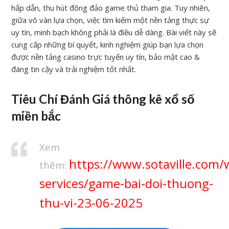
hấp dẫn, thu hút đông đảo game thủ tham gia. Tuy nhiên,
giữa vô vàn lựa chọn, việc tìm kiếm một nền tảng thực sự
uy tín, minh bạch không phải là điều dễ dàng. Bài viết này sẽ
cung cấp những bí quyết, kinh nghiệm giúp bạn lựa chọn
được nền tảng casino trực tuyến uy tín, bảo mật cao &
đáng tin cậy và trải nghiệm tốt nhất.
Tiêu Chí Đánh Giá thông kê xổ số
miền bắc
Xem
https://www.sotaville.com/
thêm:
services/game-bai-doi-thuong-
thu-vi-23-06-2025