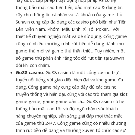
này được cấp phép hoạt động hợp pháp và có hệ
thống bảo mật cao tiên tiến, bảo mật cao & đáng tin
cậy cho thông tin cá nhân và tài khoản của game thủ.
Sunwin cung cấp đa dạng các casino phổ biến như Tiến
Lên Miền Nam, Phỏm, Mậu Binh, Xì Tố, Poker… với
thiết kế chuyên nghiệp mắt và dễ sử dụng. Cổng game
cũng có nhiều chương trình rút tiền dễ dàng dành cho
game thủ mới và game thủ thân thiết. Tuy nhiên, một
số game thủ phản ánh rằng tốc độ rút tiền tại Sunwin
đôi khi còn chậm.
Go88 casino:
Go88 casino là một cổng casino trực
tuyến nổi tiếng với giao diện hiện đại và kho game đa
dạng. Cổng game này cung cấp đầy đủ các casino
truyền thống và hiện đại, cùng với các trò tham gia slot
game game, game game bắn cá… Go88 casino có hệ
thống bảo mật cao tốt và đội ngũ chăm sóc khách
hàng chuyên nghiệp, sẵn sàng giải đáp mọi thắc mắc
của game thủ 24/7. Cổng game cũng có nhiều chương
trình rút tiền dễ dàng và thường xuyên tổ chức các sự