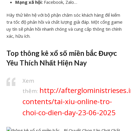
Mạng xã hội:
Facebook, Zalo…
Hãy thử liên hệ với bộ phận chăm sóc khách hàng để kiểm
tra tốc độ phản hồi và chất lượng giải đáp. Một cổng game
uy tín sẽ phản hồi nhanh chóng và cung cấp thông tin chính
xác, hữu ích.
Top thông kê xổ số miền bắc Được
Yêu Thích Nhất Hiện Nay
Xem
http://aftergloministrieses.
thêm:
contents/tai-xiu-online-tro-
choi-co-dien-day-23-06-2025