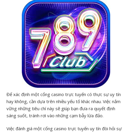
Để xác định một cổng casino trực tuyến có thực sự uy tín
hay không, cần dựa trên nhiều yếu tố khác nhau. Việc nắm
vững những tiêu chí này sẽ giúp bạn đưa ra quyết định
sáng suốt, tránh rơi vào những cạm bẫy lừa đảo.
Việc đánh giá một cổng casino trực tuyến uy tín đòi hỏi sự