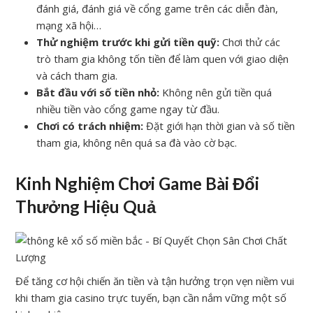
đánh giá, đánh giá về cổng game trên các diễn đàn,
mạng xã hội…
Thử nghiệm trước khi gửi tiền quỹ:
Chơi thử các
trò tham gia không tốn tiền để làm quen với giao diện
và cách tham gia.
Bắt đầu với số tiền nhỏ:
Không nên gửi tiền quá
nhiều tiền vào cổng game ngay từ đầu.
Chơi có trách nhiệm:
Đặt giới hạn thời gian và số tiền
tham gia, không nên quá sa đà vào cờ bạc.
Kinh Nghiệm Chơi Game Bài Đổi
Thưởng Hiệu Quả
Để tăng cơ hội chiến ăn tiền và tận hưởng trọn vẹn niềm vui
khi tham gia casino trực tuyến, bạn cần nắm vững một số