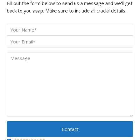
Fill out the form below to send us a message and we'll get
back to you asap. Make sure to include all crucial details.
Your
*
Name
Your
*
Email
Message
Contact