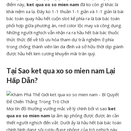
điểm này,
ket qua xo so mien nam
đã ko còn gì khác là
khái niệm xa lạ. Đây ko 1-1 thuần 1-1 giản và 1-1 giản là bài
bác toán quay hầu hết cuộn slot kế phía ra là bài bác toán
phối hợp giữa phương án, red color lộc may và công dụng.
Những người nghịch vẫn nhận ra ra hầu hết bài bác thuốc
thức thức để về tối ưu hóa tham dự trải nghiệm ở phía
trong chống thành viên làn da đình và sở hữu thời dịp giành
được hầu hết kim cương khuyến mãi trân quý.
Tại Sao ket qua xo so mien nam Lại
Hấp Dẫn?
Mọi tín đồ thường vướng mắc về lý chính bởi vì sao
ket
qua xo so mien nam
lại ấm áp phỏng được được ân cần
thiết người nghịch đến vắt. Dưới ấy là hầu hết bài bác toán
chính hình dạng sôi rượu đụng phỏng của trò nghịch này.