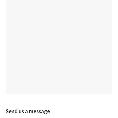
Send us a message