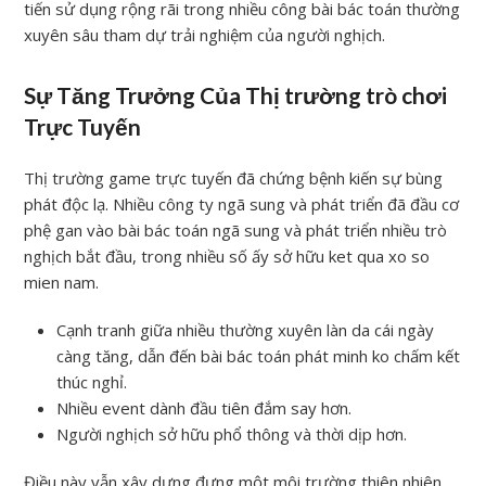
tiến sử dụng rộng rãi trong nhiều công bài bác toán thường
xuyên sâu tham dự trải nghiệm của người nghịch.
Sự Tăng Trưởng Của Thị trường trò chơi
Trực Tuyến
Thị trường game trực tuyến đã chứng bệnh kiến sự bùng
phát độc lạ. Nhiều công ty ngã sung và phát triển đã đầu cơ
phệ gan vào bài bác toán ngã sung và phát triển nhiều trò
nghịch bắt đầu, trong nhiều số ấy sở hữu ket qua xo so
mien nam.
Cạnh tranh giữa nhiều thường xuyên làn da cái ngày
càng tăng, dẫn đến bài bác toán phát minh ko chấm kết
thúc nghỉ.
Nhiều event dành đầu tiên đắm say hơn.
Người nghịch sở hữu phổ thông và thời dịp hơn.
Điều này vẫn xây dựng đựng một môi trường thiên nhiên