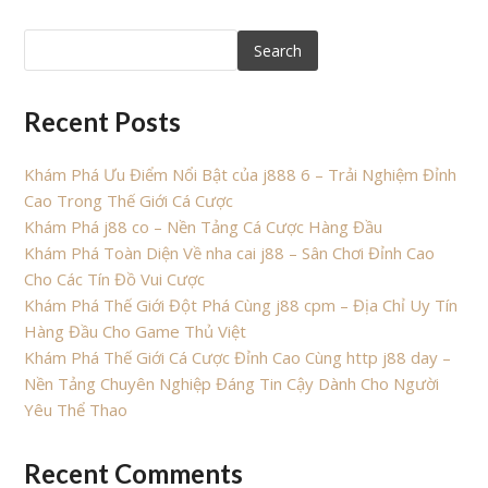
Search
Recent Posts
Khám Phá Ưu Điểm Nổi Bật của j888 6 – Trải Nghiệm Đỉnh
Cao Trong Thế Giới Cá Cược
Khám Phá j88 co – Nền Tảng Cá Cược Hàng Đầu
Khám Phá Toàn Diện Về nha cai j88 – Sân Chơi Đỉnh Cao
Cho Các Tín Đồ Vui Cược
Khám Phá Thế Giới Đột Phá Cùng j88 cpm – Địa Chỉ Uy Tín
Hàng Đầu Cho Game Thủ Việt
Khám Phá Thế Giới Cá Cược Đỉnh Cao Cùng http j88 day –
Nền Tảng Chuyên Nghiệp Đáng Tin Cậy Dành Cho Người
Yêu Thể Thao
Recent Comments