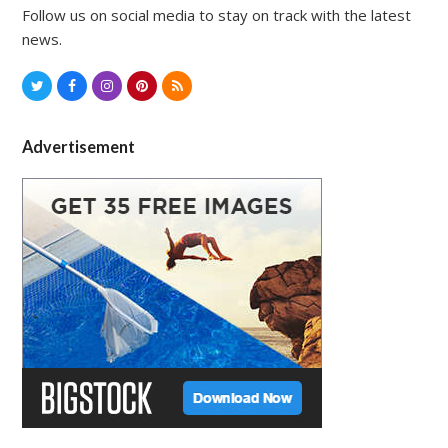
Follow us on social media to stay on track with the latest
news.
T
F
I
P
R
w
a
n
i
S
i
c
s
n
S
Advertisement
t
e
t
t
t
b
a
e
e
o
g
r
r
o
r
e
k
a
s
m
t