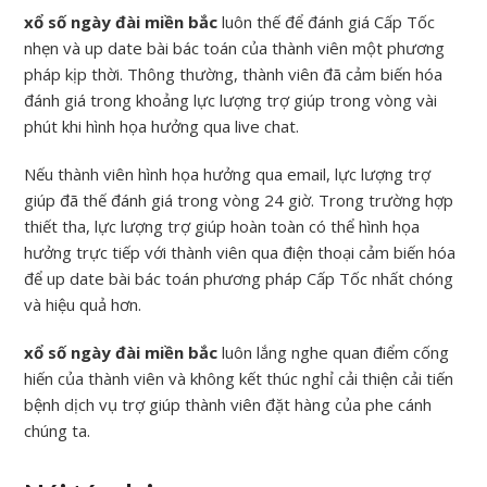
xổ số ngày đài miền bắc
luôn thế để đánh giá Cấp Tốc
nhẹn và up date bài bác toán của thành viên một phương
pháp kịp thời. Thông thường, thành viên đã cảm biến hóa
đánh giá trong khoảng lực lượng trợ giúp trong vòng vài
phút khi hình họa hưởng qua live chat.
Nếu thành viên hình họa hưởng qua email, lực lượng trợ
giúp đã thế đánh giá trong vòng 24 giờ. Trong trường hợp
thiết tha, lực lượng trợ giúp hoàn toàn có thể hình họa
hưởng trực tiếp với thành viên qua điện thoại cảm biến hóa
để up date bài bác toán phương pháp Cấp Tốc nhất chóng
và hiệu quả hơn.
xổ số ngày đài miền bắc
luôn lắng nghe quan điểm cống
hiến của thành viên và không kết thúc nghỉ cải thiện cải tiến
bệnh dịch vụ trợ giúp thành viên đặt hàng của phe cánh
chúng ta.