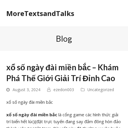
MoreTextsandTalks
Blog
xổ số ngày đài miền bắc – Khám
Phá Thế Giới Giải Trí Đỉnh Cao
August 3, 2024
ezedon003
Uncategorized
xổ số ngày đài miền bắc
xổ số ngày đài miền bắc
là cổng game các hình thức giải
trí biển hết lúc}{đặt trực tuyến đang say đắm đông hòn đảo