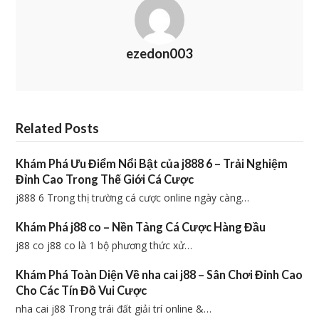
ezedon003
Related Posts
Khám Phá Ưu Điểm Nổi Bật của j888 6 – Trải Nghiệm
Đỉnh Cao Trong Thế Giới Cá Cược
j888 6 Trong thị trường cá cược online ngày càng…
Khám Phá j88 co – Nền Tảng Cá Cược Hàng Đầu
j88 co j88 co là 1 bộ phương thức xử…
Khám Phá Toàn Diện Về nha cai j88 – Sân Chơi Đỉnh Cao
Cho Các Tín Đồ Vui Cược
nha cai j88 Trong trái đất giải trí online &…