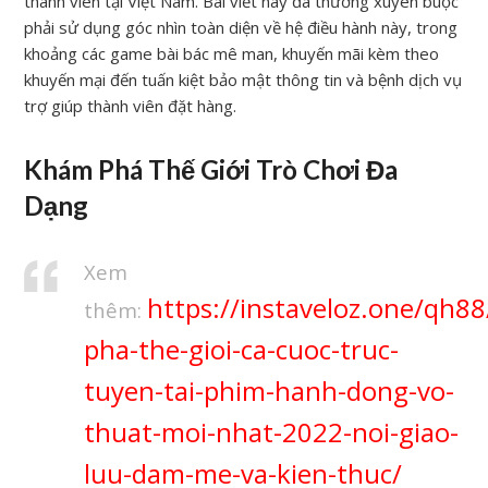
thành viên tại Việt Nam. Bài viết này đã thường xuyên buộc
phải sử dụng góc nhìn toàn diện về hệ điều hành này, trong
khoảng các game bài bác mê man, khuyến mãi kèm theo
khuyến mại đến tuấn kiệt bảo mật thông tin và bệnh dịch vụ
trợ giúp thành viên đặt hàng.
Khám Phá Thế Giới Trò Chơi Đa
Dạng
Xem
https://instaveloz.one/qh8
thêm:
pha-the-gioi-ca-cuoc-truc-
tuyen-tai-phim-hanh-dong-vo-
thuat-moi-nhat-2022-noi-giao-
luu-dam-me-va-kien-thuc/