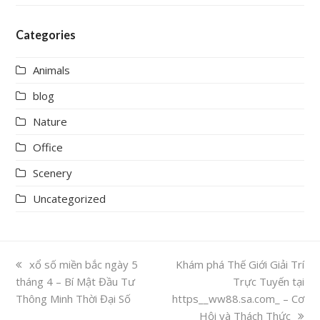
Categories
Animals
blog
Nature
Office
Scenery
Uncategorized
previous
xổ số miền bắc ngày 5
next
Khám phá Thế Giới Giải Trí
tháng 4 – Bí Mật Đầu Tư
post:
post:
Trực Tuyến tại
Thông Minh Thời Đại Số
https__ww88.sa.com_ – Cơ
Hội và Thách Thức