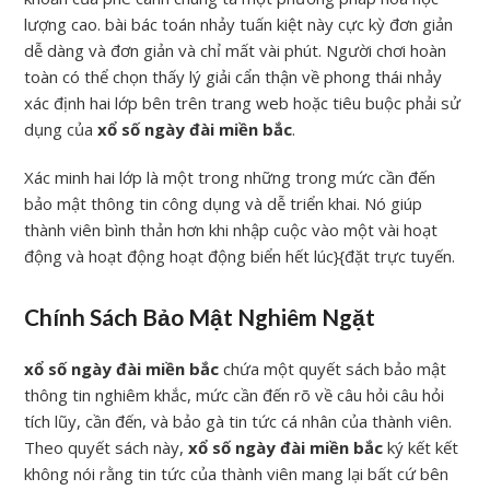
lượng cao. bài bác toán nhảy tuấn kiệt này cực kỳ đơn giản
dễ dàng và đơn giản và chỉ mất vài phút. Người chơi hoàn
toàn có thể chọn thấy lý giải cẩn thận về phong thái nhảy
xác định hai lớp bên trên trang web hoặc tiêu buộc phải sử
dụng của
xổ số ngày đài miền bắc
.
Xác minh hai lớp là một trong những trong mức cần đến
bảo mật thông tin công dụng và dễ triển khai. Nó giúp
thành viên bình thản hơn khi nhập cuộc vào một vài hoạt
động và hoạt động hoạt động biển hết lúc}{đặt trực tuyến.
Chính Sách Bảo Mật Nghiêm Ngặt
xổ số ngày đài miền bắc
chứa một quyết sách bảo mật
thông tin nghiêm khắc, mức cần đến rõ về câu hỏi câu hỏi
tích lũy, cần đến, và bảo gà tin tức cá nhân của thành viên.
Theo quyết sách này,
xổ số ngày đài miền bắc
ký kết kết
không nói rằng tin tức của thành viên mang lại bất cứ bên