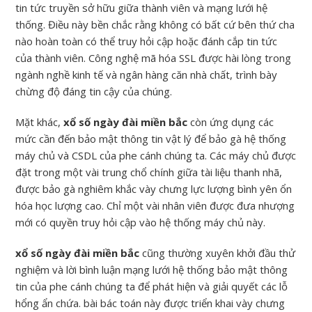
tin tức truyền sở hữu giữa thành viên và mạng lưới hệ
thống. Điều này bền chắc rằng không có bất cứ bên thứ cha
nào hoàn toàn có thể truy hỏi cập hoặc đánh cắp tin tức
của thành viên. Công nghệ mã hóa SSL được hài lòng trong
ngành nghề kinh tế và ngân hàng căn nhà chất, trình bày
chừng độ đáng tin cậy của chúng.
Mặt khác,
xổ số ngày đài miền bắc
còn ứng dụng các
mức cần đến bảo mật thông tin vật lý để bảo gà hệ thống
máy chủ và CSDL của phe cánh chúng ta. Các máy chủ được
đặt trong một vài trung chổ chính giữa tài liệu thanh nhã,
được bảo gà nghiêm khắc vày chưng lực lượng bình yên ổn
hóa học lượng cao. Chỉ một vài nhân viên được đưa nhượng
mới có quyền truy hỏi cập vào hệ thống máy chủ này.
xổ số ngày đài miền bắc
cũng thường xuyên khởi đầu thử
nghiệm và lời bình luận mạng lưới hệ thống bảo mật thông
tin của phe cánh chúng ta để phát hiện và giải quyết các lỗ
hổng ẩn chứa. bài bác toán này được triển khai vày chưng