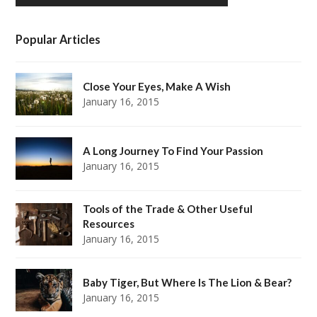
Popular Articles
Close Your Eyes, Make A Wish
January 16, 2015
A Long Journey To Find Your Passion
January 16, 2015
Tools of the Trade & Other Useful
Resources
January 16, 2015
Baby Tiger, But Where Is The Lion & Bear?
January 16, 2015