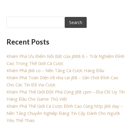
Search
Recent Posts
Khám Phá Ưu Điểm Nổi Bật của j888 6 – Trải Nghiệm Đỉnh
Cao Trong Thế Giới Cá Cược
Khám Phá j88 co – Nền Tảng Cá Cược Hàng Đầu
Khám Phá Toàn Diện Về nha cai j88 – Sân Chơi Đỉnh Cao
Cho Các Tín Đồ Vui Cược
Khám Phá Thế Giới Đột Phá Cùng j88 cpm – Địa Chỉ Uy Tín
Hàng Đầu Cho Game Thủ Việt
Khám Phá Thế Giới Cá Cược Đỉnh Cao Cùng http j88 day –
Nền Tảng Chuyên Nghiệp Đáng Tin Cậy Dành Cho Người
Yêu Thể Thao