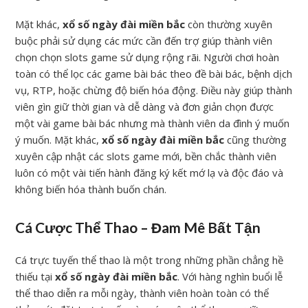
Mặt khác,
xổ số ngày đài miền bắc
còn thường xuyên
buộc phải sử dụng các mức cần đến trợ giúp thành viên
chọn chọn slots game sử dụng rộng rãi. Người chơi hoàn
toàn có thể lọc các game bài bác theo đề bài bác, bệnh dịch
vụ, RTP, hoặc chừng độ biến hóa động. Điều này giúp thành
viên gìn giữ thời gian và dễ dàng và đơn giản chọn được
một vài game bài bác nhưng mà thành viên da đình ý muốn
ý muốn. Mặt khác,
xổ số ngày đài miền bắc
cũng thường
xuyên cập nhật các slots game mới, bền chắc thành viên
luôn có một vài tiến hành đăng ký kết mớ lạ và độc đáo và
không biến hóa thành buốn chán.
Cá Cược Thể Thao – Đam Mê Bất Tận
Cá trực tuyến thể thao là một trong những phần chẳng hề
thiếu tại
xổ số ngày đài miền bắc
. Với hàng nghìn buổi lễ
thể thao diễn ra mỗi ngày, thành viên hoàn toàn có thể