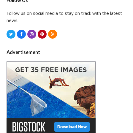
Follow Us
Follow us on social media to stay on track with the latest
news.
T
F
I
P
R
w
a
n
i
S
i
c
s
n
S
Advertisement
t
e
t
t
t
b
a
e
e
o
g
r
r
o
r
e
k
a
s
m
t