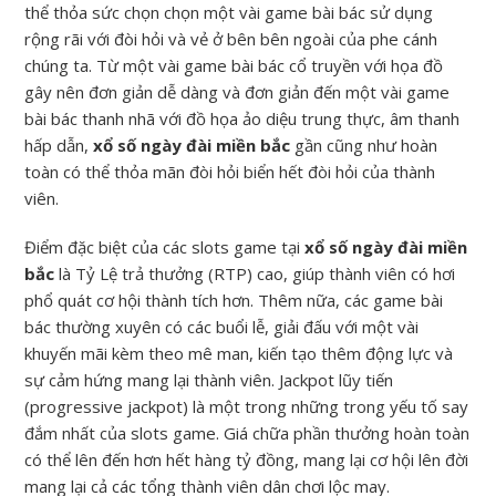
thể thỏa sức chọn chọn một vài game bài bác sử dụng
rộng rãi với đòi hỏi và vẻ ở bên bên ngoài của phe cánh
chúng ta. Từ một vài game bài bác cổ truyền với họa đồ
gây nên đơn giản dễ dàng và đơn giản đến một vài game
bài bác thanh nhã với đồ họa ảo diệu trung thực, âm thanh
hấp dẫn,
xổ số ngày đài miền bắc
gần cũng như hoàn
toàn có thể thỏa mãn đòi hỏi biển hết đòi hỏi của thành
viên.
Điểm đặc biệt của các slots game tại
xổ số ngày đài miền
bắc
là Tỷ Lệ trả thưởng (RTP) cao, giúp thành viên có hơi
phổ quát cơ hội thành tích hơn. Thêm nữa, các game bài
bác thường xuyên có các buổi lễ, giải đấu với một vài
khuyến mãi kèm theo mê man, kiến tạo thêm động lực và
sự cảm hứng mang lại thành viên. Jackpot lũy tiến
(progressive jackpot) là một trong những trong yếu tố say
đắm nhất của slots game. Giá chữa phần thưởng hoàn toàn
có thể lên đến hơn hết hàng tỷ đồng, mang lại cơ hội lên đời
mang lại cả các tổng thành viên dân chơi lộc may.