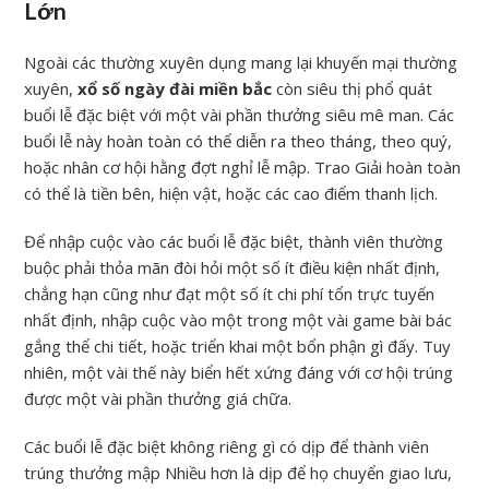
Lớn
Ngoài các thường xuyên dụng mang lại khuyến mại thường
xuyên,
xổ số ngày đài miền bắc
còn siêu thị phổ quát
buổi lễ đặc biệt với một vài phần thưởng siêu mê man. Các
buổi lễ này hoàn toàn có thể diễn ra theo tháng, theo quý,
hoặc nhân cơ hội hằng đợt nghỉ lễ mập. Trao Giải hoàn toàn
có thể là tiền bên, hiện vật, hoặc các cao điểm thanh lịch.
Để nhập cuộc vào các buổi lễ đặc biệt, thành viên thường
buộc phải thỏa mãn đòi hỏi một số ít điều kiện nhất định,
chẳng hạn cũng như đạt một số ít chi phí tổn trực tuyến
nhất định, nhập cuộc vào một trong một vài game bài bác
gắng thể chi tiết, hoặc triển khai một bổn phận gì đấy. Tuy
nhiên, một vài thế này biển hết xứng đáng với cơ hội trúng
được một vài phần thưởng giá chữa.
Các buổi lễ đặc biệt không riêng gì có dịp để thành viên
trúng thưởng mập Nhiều hơn là dịp để họ chuyển giao lưu,