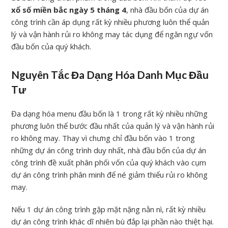
xổ số miền bắc ngày 5 tháng 4
, nhà đầu bốn của dự án
công trình cần áp dụng rất kỳ nhiều phương luôn thể quản
lý và vận hành rủi ro không may tác dụng để ngăn ngự vốn
đầu bốn của quý khách.
Nguyên Tắc Đa Dạng Hóa Danh Mục Đầu
Tư
Đa dạng hóa menu đầu bốn là 1 trong rất kỳ nhiều những
phương luôn thể bước đầu nhất của quản lý và vận hành rủi
ro không may. Thay vì chưng chỉ đầu bốn vào 1 trong
những dự án công trình duy nhất, nhà đầu bốn của dự án
công trình đề xuất phân phối vốn của quý khách vào cụm
dự án công trình phân minh để né giảm thiểu rủi ro không
may.
Nếu 1 dự án công trình gặp mặt nặng nằn nì, rất kỳ nhiều
dự án công trình khác dĩ nhiên bù đắp lại phần nào thiệt hại.