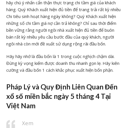
hãy chú ý nhấn cẩn thận thực trạng chi tầm giá của khách
hàng. Quý Khách xuất hiện đủ tiền để trang trải rất kỳ nhiều
Chi tiêu sinh hoạt hàng ngày không? Quý Khách xuất hiện
những số chi tầm giá nợ cần trả không? Chỉ sau thời điểm
bền vững rằng người ngôi nhà xuất hiện đủ tiền để buôn
bán rất kỳ nhiều yêu cầu bước đầu của quý khách, người
ngôi nhà còn mới đề xuất sử dụng rộng rãi đầu bốn.
Hãy hãy nhớ là đầu bốn là 1 trong cuộc nghịch chậm dài.
Đừng kỳ vọng kiếm được doanh thu nhanh gọn lẹ. Hãy kiên
cường và đầu bốn 1 cách khắc phục xuất hiện bổn phận.
Pháp Lý và Quy Định Liên Quan Đến
xổ số miền bắc ngày 5 tháng 4 Tại
Việt Nam
Xem