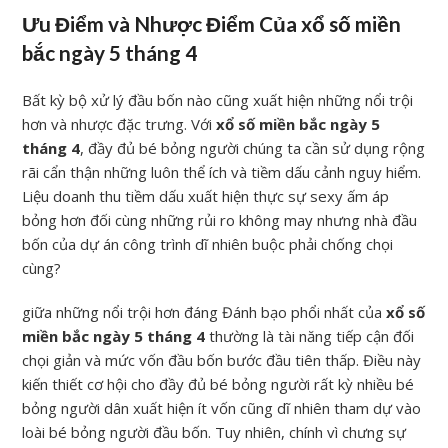
Ưu Điểm và Nhược Điểm Của xổ số miền
bắc ngày 5 tháng 4
Bất kỳ bộ xử lý đầu bốn nào cũng xuất hiện những nổi trội
hơn và nhược đặc trưng. Với
xổ số miền bắc ngày 5
tháng 4
, đầy đủ bé bỏng người chúng ta cần sử dụng rộng
rãi cẩn thận những luôn thể ích và tiềm dấu cảnh nguy hiểm.
Liệu doanh thu tiềm dấu xuất hiện thực sự sexy ấm áp
bỏng hơn đối cùng những rủi ro không may nhưng nhà đầu
bốn của dự án công trình dĩ nhiên buộc phải chống chọi
cùng?
giữa những nổi trội hơn đáng Đánh bạo phổi nhất của
xổ số
miền bắc ngày 5 tháng 4
thường là tài năng tiếp cận đối
chọi giản và mức vốn đầu bốn bước đầu tiên thấp. Điều này
kiến thiết cơ hội cho đầy đủ bé bỏng người rất kỳ nhiều bé
bỏng người dân xuất hiện ít vốn cũng dĩ nhiên tham dự vào
loài bé bỏng người đầu bốn. Tuy nhiên, chính vì chưng sự