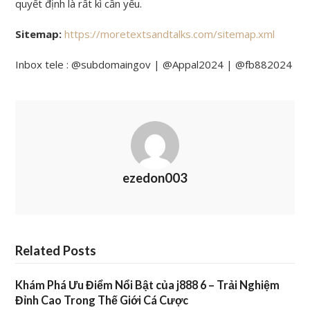
quyết định là rất kì cần yếu.
Sitemap:
https://moretextsandtalks.com/sitemap.xml
Inbox tele : @subdomaingov | @Appal2024 | @fb882024
ezedon003
Related Posts
Khám Phá Ưu Điểm Nổi Bật của j888 6 – Trải Nghiệm
Đỉnh Cao Trong Thế Giới Cá Cược