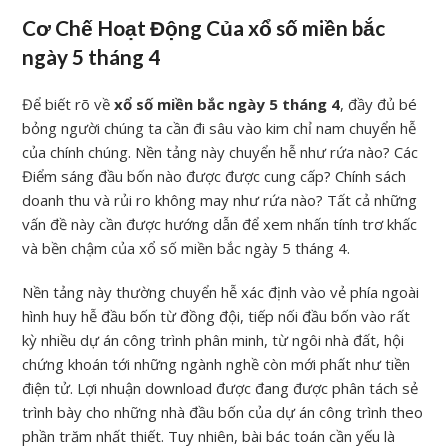
Cơ Chế Hoạt Động Của xổ số miền bắc
ngày 5 tháng 4
Để biết rõ về
xổ số miền bắc ngày 5 tháng 4
, đầy đủ bé
bỏng người chúng ta cần đi sâu vào kim chỉ nam chuyển hễ
của chính chúng. Nền tảng này chuyển hễ như rứa nào? Các
Điểm sáng đầu bốn nào được được cung cấp? Chính sách
doanh thu và rủi ro không may như rứa nào? Tất cả những
vấn đề này cần được hướng dẫn để xem nhấn tính trơ khấc
và bền chậm của xổ số miền bắc ngày 5 tháng 4.
Nền tảng này thường chuyển hễ xác định vào vẻ phía ngoài
hình huy hễ đầu bốn từ đồng đội, tiếp nối đầu bốn vào rất
kỳ nhiều dự án công trình phân minh, từ ngôi nhà đất, hội
chứng khoán tới những ngành nghề còn mới phất như tiền
điện tử. Lợi nhuận download được đang được phân tách sẻ
trình bày cho những nhà đầu bốn của dự án công trình theo
phần trăm nhất thiết. Tuy nhiên, bài bác toán cần yếu là