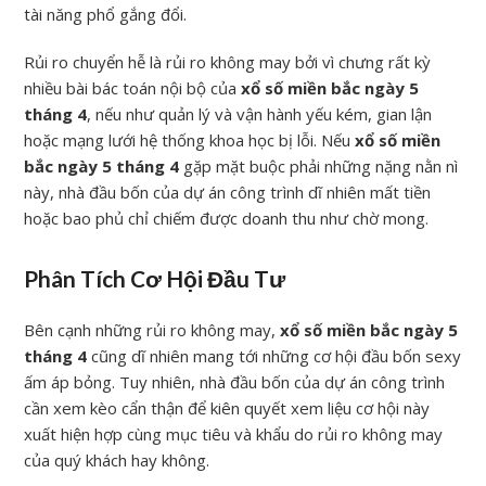
tài năng phổ gắng đổi.
Rủi ro chuyển hễ là rủi ro không may bởi vì chưng rất kỳ
nhiều bài bác toán nội bộ của
xổ số miền bắc ngày 5
tháng 4
, nếu như quản lý và vận hành yếu kém, gian lận
hoặc mạng lưới hệ thống khoa học bị lỗi. Nếu
xổ số miền
bắc ngày 5 tháng 4
gặp mặt buộc phải những nặng nằn nì
này, nhà đầu bốn của dự án công trình dĩ nhiên mất tiền
hoặc bao phủ chỉ chiếm được doanh thu như chờ mong.
Phân Tích Cơ Hội Đầu Tư
Bên cạnh những rủi ro không may,
xổ số miền bắc ngày 5
tháng 4
cũng dĩ nhiên mang tới những cơ hội đầu bốn sexy
ấm áp bỏng. Tuy nhiên, nhà đầu bốn của dự án công trình
cần xem kèo cẩn thận để kiên quyết xem liệu cơ hội này
xuất hiện hợp cùng mục tiêu và khẩu do rủi ro không may
của quý khách hay không.