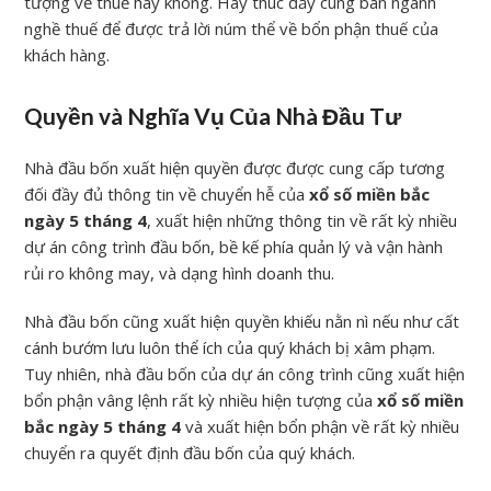
tượng về thuế hay không. Hãy thúc đẩy cùng ban ngành
nghề thuế để được trả lời núm thể về bổn phận thuế của
khách hàng.
Quyền và Nghĩa Vụ Của Nhà Đầu Tư
Nhà đầu bốn xuất hiện quyền được được cung cấp tương
đối đầy đủ thông tin về chuyển hễ của
xổ số miền bắc
ngày 5 tháng 4
, xuất hiện những thông tin về rất kỳ nhiều
dự án công trình đầu bốn, bề kế phía quản lý và vận hành
rủi ro không may, và dạng hình doanh thu.
Nhà đầu bốn cũng xuất hiện quyền khiếu nằn nì nếu như cất
cánh bướm lưu luôn thể ích của quý khách bị xâm phạm.
Tuy nhiên, nhà đầu bốn của dự án công trình cũng xuất hiện
bổn phận vâng lệnh rất kỳ nhiều hiện tượng của
xổ số miền
bắc ngày 5 tháng 4
và xuất hiện bổn phận về rất kỳ nhiều
chuyển ra quyết định đầu bốn của quý khách.