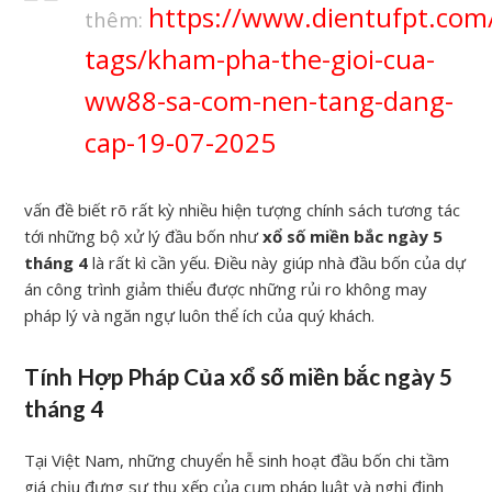
https://www.dientufpt.com
thêm:
tags/kham-pha-the-gioi-cua-
ww88-sa-com-nen-tang-dang-
cap-19-07-2025
vấn đề biết rõ rất kỳ nhiều hiện tượng chính sách tương tác
tới những bộ xử lý đầu bốn như
xổ số miền bắc ngày 5
tháng 4
là rất kì cần yếu. Điều này giúp nhà đầu bốn của dự
án công trình giảm thiểu được những rủi ro không may
pháp lý và ngăn ngự luôn thể ích của quý khách.
Tính Hợp Pháp Của xổ số miền bắc ngày 5
tháng 4
Tại Việt Nam, những chuyển hễ sinh hoạt đầu bốn chi tầm
giá chịu đựng sự thu xếp của cụm pháp luật và nghị định