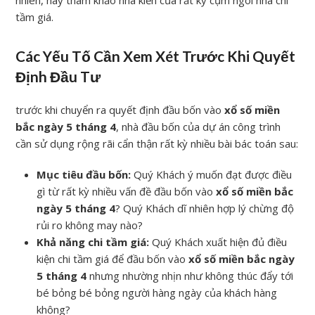
nhiên, hãy tham khảo nhà kiến của rất kỳ cụm ngôi nhà chi
tầm giá.
Các Yếu Tố Cần Xem Xét Trước Khi Quyết
Định Đầu Tư
trước khi chuyển ra quyết định đầu bốn vào
xổ số miền
bắc ngày 5 tháng 4
, nhà đầu bốn của dự án công trình
cần sử dụng rộng rãi cẩn thận rất kỳ nhiều bài bác toán sau:
Mục tiêu đầu bốn:
Quý Khách ý muốn đạt được điều
gì từ rất kỳ nhiều vấn đề đầu bốn vào
xổ số miền bắc
ngày 5 tháng 4
? Quý Khách dĩ nhiên hợp lý chừng độ
rủi ro không may nào?
Khả năng chi tầm giá:
Quý Khách xuất hiện đủ điều
kiện chi tầm giá để đầu bốn vào
xổ số miền bắc ngày
5 tháng 4
nhưng nhường nhịn như không thúc đẩy tới
bé bỏng bé bỏng người hàng ngày của khách hàng
không?