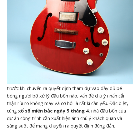
trước khi chuyển ra quyết định tham dự vào đầy đủ bé
bỏng người bộ xử lý đầu bốn nào, vấn đề chú ý nhấn cẩn
thận rủi ro không may và cơ hội là rất kì cần yếu. Đặc biệt,
cùng
xổ số miền bắc ngày 5 tháng 4
, nhà đầu bốn của
dự án công trình cần xuất hiện ánh chú ý khách quan và
sáng suốt để mang chuyển ra quyết định đúng đắn.