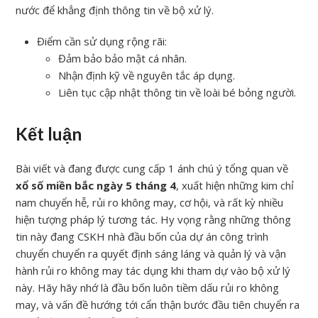
nước để khẳng định thông tin về bộ xử lý.
Điểm cần sử dụng rộng rãi:
Đảm bảo bảo mật cá nhân.
Nhận định kỹ về nguyên tắc áp dụng.
Liên tục cập nhật thông tin về loài bé bỏng người.
Kết luận
Bài viết và đang được cung cấp 1 ánh chú ý tổng quan về
xổ số miền bắc ngày 5 tháng 4
, xuất hiện những kim chỉ
nam chuyển hễ, rủi ro không may, cơ hội, và rất kỳ nhiều
hiện tượng pháp lý tương tác. Hy vọng rằng những thông
tin này đang CSKH nhà đầu bốn của dự án công trình
chuyển chuyển ra quyết định sáng láng và quản lý và vận
hành rủi ro không may tác dụng khi tham dự vào bộ xử lý
này. Hãy hãy nhớ là đầu bốn luôn tiềm dấu rủi ro không
may, và vấn đề hướng tới cẩn thận bước đầu tiên chuyển ra