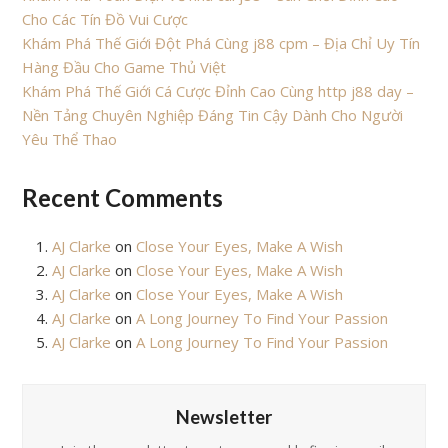
Cho Các Tín Đồ Vui Cược
Khám Phá Thế Giới Đột Phá Cùng j88 cpm – Địa Chỉ Uy Tín
Hàng Đầu Cho Game Thủ Việt
Khám Phá Thế Giới Cá Cược Đỉnh Cao Cùng http j88 day –
Nền Tảng Chuyên Nghiệp Đáng Tin Cậy Dành Cho Người
Yêu Thể Thao
Recent Comments
AJ Clarke
on
Close Your Eyes, Make A Wish
AJ Clarke
on
Close Your Eyes, Make A Wish
AJ Clarke
on
Close Your Eyes, Make A Wish
AJ Clarke
on
A Long Journey To Find Your Passion
AJ Clarke
on
A Long Journey To Find Your Passion
Newsletter