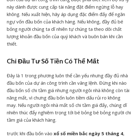
này dành được cung cấp tài năng đặt điểm ngừng lỗ hay
không. Nếu xuất hiện, hãy áp dụng đặc điểm đấy để ngăn
ngự vốn đầu bốn của khách hàng. Nếu không, đầy đủ bé
bỏng người chúng ta dĩ nhiên tự chúng ta theo dõi chất
lượng khoản đầu bốn của quý khách và buôn bán khi cần
thiết.
Chỉ Đầu Tư Số Tiền Có Thể Mất
Đây là 1 trong phương luôn thể cần yếu nhưng đầy đủ nhà
đầu bốn của dự án công trình cần vâng lệnh. Đừng khi nào
đầu bốn số chi tầm giá nhưng người ngôi nhà không còn tài
năng mất, vì chưng đầu bốn luôn tiềm dấu rủi ro không
may. Nếu người ngôi nhà mất số chi tầm giá đấy, chúng dĩ
nhiên thúc đẩy nghiêm trọng tới bé bỏng bé bỏng người chi
tầm giá của khách hàng.
trước khi đầu bốn vào
xổ số miền bắc ngày 5 tháng 4
,