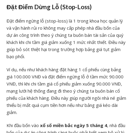
Đặt Điểm Dừng Lỗ (Stop-Loss)
Đặt điểm ngừng lỗ (stop-loss) là 1 trong khoa học quản lý
và vận hành rủi ro không may cấp phép nhà đầu bốn của
dự án công trình theo ý chúng ta buôn bán tài sản của quý
khách khi chi tầm giá giảm xuống 1 mức nhất thiết. Điều này
giúp bỏ sót thiệt hại trong trường hợp bảng giá tụt giảm
bạo phổi.
Ví dụ, nếu như khách hàng đặt hàng 1 cổ phiếu cùng bảng
giá 100.000 VNĐ và đặt điểm ngừng lỗ ở tầm mức 90.000
VNĐ, thì khi chi tầm giá cổ phiếu giảm xuống 90.000 VNĐ,
mạng lưới hệ thống đang đi theo ý chúng ta buôn bán cổ
phiếu của khách hàng. Điều này giúp người ngôi nhà né giảm
thiểu bị mất quá cụm tiền hơn nếu như bảng giá kéo dài
giảm.
Khi đầu bốn vào
xổ số miền bắc ngày 5 tháng 4
, nhà đầu
bốn của dự án công trình càng buộc phải biết xem bộ xử lý