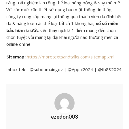
rằng trải nghiệm lan rộng thể loại nóng bỏng & say mê mê.
Với các mức cần thiết sử dụng bảo mật thông tin thấp,
công ty cung cấp mang lại thông qua thành viên da đình hết
dạ & hàng loạt các thể loại tất cả 1 không hai,
xổ số miền
bắc hôm trước
kiên thay nịch là 1 điểm mang đến chọn
chọn tuyệt vời mang lại đại khái người nào thương mến cá
online online.
Sitemap:
https://moretextsandtalks.com/sitemap.xml
Inbox tele : @subdomaingov | @Appal2024 | @fb882024
ezedon003