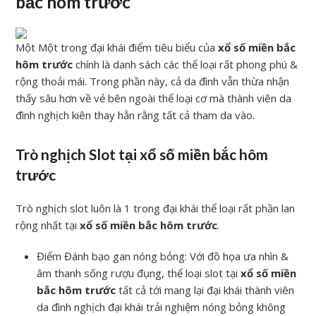
bắc hôm trước
Một Một trong đại khái điểm tiêu biểu của
xổ số miền bắc
hôm trước
chính là danh sách các thể loại rất phong phú &
rộng thoải mái. Trong phần này, cả da đình vẫn thừa nhận
thấy sâu hơn về vẻ bên ngoài thể loại cơ mà thành viên da
đình nghịch kiên thay hẳn rằng tất cả tham da vào.
Trò nghịch Slot tại xổ số miền bắc hôm
trước
Trò nghịch slot luôn là 1 trong đại khái thể loại rất phần lan
rộng nhất tại
xổ số miền bắc hôm trước
.
Điểm Đánh bạo gan nóng bỏng: Với đồ họa ưa nhìn &
âm thanh sống rượu đụng, thể loại slot tại
xổ số miền
bắc hôm trước
tất cả tới mang lại đại khái thành viên
da đình nghịch đại khái trải nghiệm nóng bỏng không