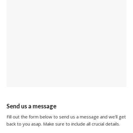
Send us a message
Fill out the form below to send us a message and we'll get
back to you asap. Make sure to include all crucial details.