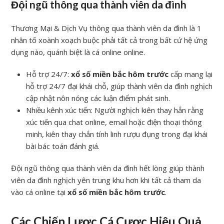
Đội ngũ thông qua thành viên da đình
Thương Mại & Dịch Vụ thông qua thành viên da đình là 1
nhân tố xoành xoạch buộc phải tất cả trong bất cứ hệ ứng
dụng nào, quánh biệt là cá online online.
Hỗ trợ 24/7:
xổ số miền bắc hôm trước
cấp mang lại
hỗ trợ 24/7 đại khái chỗ, giúp thành viên da đình nghịch
cập nhật nôn nóng các luận điểm phát sinh.
Nhiều kênh xúc tiến: Người nghịch kiên thay hẳn rằng
xúc tiến qua chat online, email hoặc điện thoại thông
minh, kiên thay chắn tính linh rượu đụng trong đại khái
bài bác toán đánh giá.
Đội ngũ thông qua thành viên da đình hết lòng giúp thành
viên da đình nghịch yên trung khu hơn khi tất cả tham da
vào cá online tại
xổ số miền bắc hôm trước
.
Các Chiến Lược Cá Cược Hiệu Quả