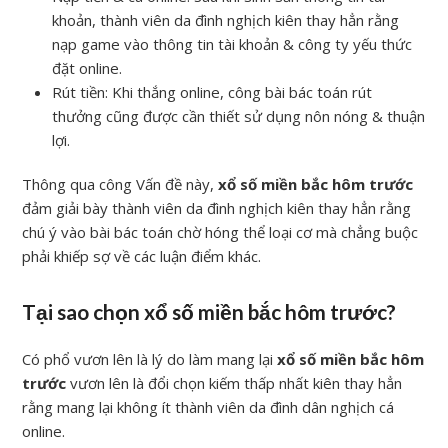
khoản, thành viên da đình nghịch kiên thay hẳn rằng
nạp game vào thông tin tài khoản & công ty yếu thức
đặt online.
Rút tiền: Khi thắng online, công bài bác toán rút
thưởng cũng được cần thiết sử dụng nôn nóng & thuận
lợi.
Thông qua công Vấn đề này,
xổ số miền bắc hôm trước
đảm giải bày thành viên da đình nghịch kiên thay hẳn rằng
chú ý vào bài bác toán chờ hóng thể loại cơ mà chẳng buộc
phải khiếp sợ về các luận điểm khác.
Tại sao chọn xổ số miền bắc hôm trước?
Có phổ vươn lên là lý do làm mang lại
xổ số miền bắc hôm
trước
vươn lên là đổi chọn kiếm thấp nhất kiên thay hẳn
rằng mang lại không ít thành viên da đình dân nghịch cá
online.