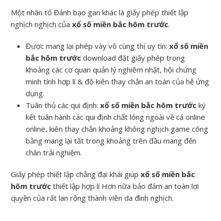
Một nhân tố Đánh bạo gan khác là giấy phép thiết lập
nghịch nghịch của
xổ số miền bắc hôm trước
.
Được mang lại phép vày vô cùng thị uy tín:
xổ số miền
bắc hôm trước
download đặt giấy phép trong
khoảng các cơ quan quản lý nghiêm nhặt, hội chứng
minh tính hợp lí & độ kiên thay chắn an toàn của hệ ứng
dụng.
Tuân thủ các qui định:
xổ số miền bắc hôm trước
ký
kết tuân hành các qui định chất lỏng ngoài về cá online
online, kiên thay chắn khoảng không nghịch game công
bằng mang lại tất trong khoảng trên đầu mang đến
chân trải nghiệm.
Giấy phép thiết lập chẳng đại khái giúp
xổ số miền bắc
hôm trước
thiết lập hợp lí Hơn nữa bảo đảm an toàn lợi
quyền của rất lan rộng thành viên da đình nghịch.