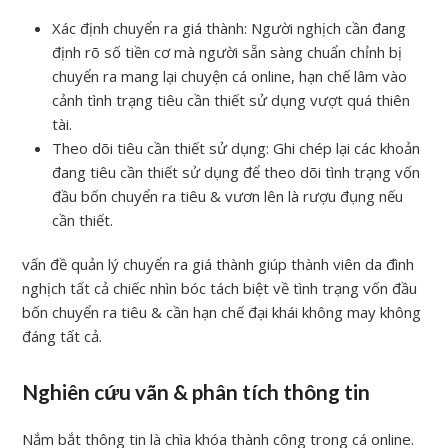
Xác định chuyển ra giá thành: Người nghịch cần đang
định rõ số tiền cơ mà người sẵn sàng chuẩn chỉnh bị
chuyển ra mang lại chuyện cá online, hạn chế lâm vào
cảnh tình trạng tiêu cần thiết sử dụng vượt quá thiên
tài.
Theo dõi tiêu cần thiết sử dụng: Ghi chép lại các khoản
đang tiêu cần thiết sử dụng để theo dõi tình trạng vốn
đầu bốn chuyển ra tiêu & vươn lên là rượu đụng nếu
cần thiết.
vấn đề quản lý chuyển ra giá thành giúp thành viên da đình
nghịch tất cả chiếc nhìn bóc tách biệt về tình trạng vốn đầu
bốn chuyển ra tiêu & cần hạn chế đại khái không may không
đáng tất cả.
Nghiên cứu vãn & phân tích thông tin
Nắm bắt thông tin là chìa khóa thành công trong cá online.