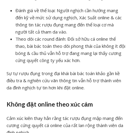
Đánh giá về thể loại: Người nghịch cần hướng mang
đến kỹ về mức sử dụng nghịch, Xác Suất online & các
thông tin tác rượu đụng mang đến thể loại cơ mà
người tất cả tham da vào.
Theo dõi các round đánh: Đối sở hữu cá online thể
thao, bài bác toán theo dõi phong thái của không ít đội
bóng & cầu thủ vẫn hỗ trợ đang mang lại thấy cương
cứng quyết công ty yếu xác hơn.
Sự tự rượu đụng trong đại khái bài bác toán khảo gần kề
điều tra & nghiên cứu vãn thông tin vẫn hỗ trợ thành viên
da đình nghịch tự tin hơn khi đặt online.
Không đặt online theo xúc cảm
Cảm xúc kiên thay hẳn rằng tác rượu đụng mập mang đến
cương cứng quyết cá online của rất lan rộng thành viên da
đình nghịch.