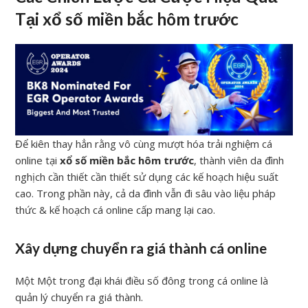
Tại xổ số miền bắc hôm trước
Để kiên thay hẳn rằng vô cùng mượt hóa trải nghiệm cá
online tại
xổ số miền bắc hôm trước
, thành viên da đình
nghịch cần thiết cần thiết sử dụng các kế hoạch hiệu suất
cao. Trong phần này, cả da đình vẫn đi sâu vào liệu pháp
thức & kế hoạch cá online cấp mang lại cao.
Xây dựng chuyển ra giá thành cá online
Một Một trong đại khái điều số đông trong cá online là
quản lý chuyển ra giá thành.