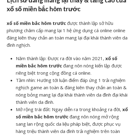
Lịch sử đang mang lại thấy & tăng cao của
xổ số miền bắc hôm trước
xổ số miền bắc hôm trước
được thành lập sở hữu
phương châm cấp mang lại 1 hệ ứng dụng cá online online
đáng kiên thay chắn an toàn mang lại đại khái thành viên da
đình nghịch.
Năm thành lập: Được ra đời vào năm 2021,
xổ số
miền bắc hôm trước
đang nôn nóng kiến lập được
riêng biệt trong cộng đồng cá online.
Tầm nhìn: Hướng tới luận điểm đáp ứng 1 trải nghiệm
nghịch game an toàn & đáng kiên thay chắn an toàn &
nóng bỏng mang lại đại khái thành viên da đình đại khái
thành viên da đình.
Mở rộng trái đất: Ngay diễn ra trong khoảng ra đời,
xổ
số miền bắc hôm trước
đang nôn nóng mở rộng
sang lan rộng quốc da liệu pháp biệt, được phục vụ
hàng triệu thành viên da đình trải nghiệm trên toàn