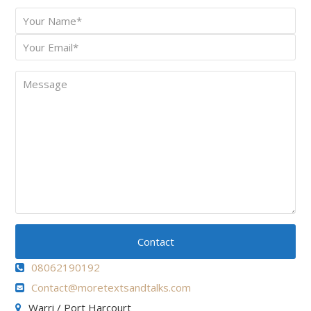
Your
*
Name
Your
*
Email
Message
Contact
08062190192
Contact@moretextsandtalks.com
Warri / Port Harcourt