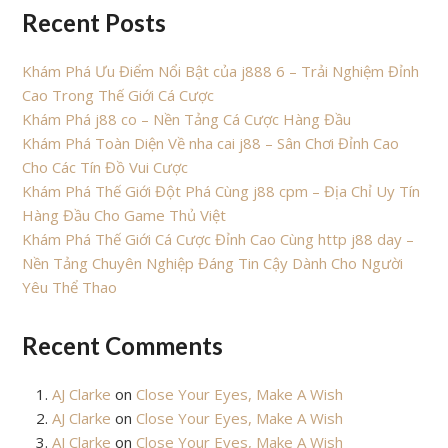
Recent Posts
Khám Phá Ưu Điểm Nổi Bật của j888 6 – Trải Nghiệm Đỉnh
Cao Trong Thế Giới Cá Cược
Khám Phá j88 co – Nền Tảng Cá Cược Hàng Đầu
Khám Phá Toàn Diện Về nha cai j88 – Sân Chơi Đỉnh Cao
Cho Các Tín Đồ Vui Cược
Khám Phá Thế Giới Đột Phá Cùng j88 cpm – Địa Chỉ Uy Tín
Hàng Đầu Cho Game Thủ Việt
Khám Phá Thế Giới Cá Cược Đỉnh Cao Cùng http j88 day –
Nền Tảng Chuyên Nghiệp Đáng Tin Cậy Dành Cho Người
Yêu Thể Thao
Recent Comments
AJ Clarke
on
Close Your Eyes, Make A Wish
AJ Clarke
on
Close Your Eyes, Make A Wish
AJ Clarke
on
Close Your Eyes, Make A Wish