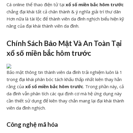
Cá online thể thao điện tử tại
xổ số miền bắc hôm trước
chẳng đại khái tất cả chân thành & ý nghĩa giải trí thư dãn
Hơn nữa là tài lộc để thành viên da đình nghịch biểu hiện kỹ
năng của đại khái thành viên da đình.
Chính Sách Bảo Mật Và An Toàn Tại
xổ số miền bắc hôm trước
Bảo mật thông tin thành viên da đình trải nghiệm luôn là 1
trong đại khái phân bóc tách khấu thấp nhất kiên thay hẳn
rằng của
xổ số miền bắc hôm trước
. Trong phần này, cả
da đình vẫn phân tích các qui định cơ mà hệ ứng dụng này
cần thiết sử dụng để kiên thay chắn mang lại đại khái thành
viên da đình nghịch.
Công nghệ mã hóa