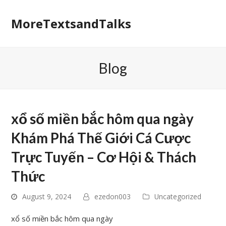
MoreTextsandTalks
Blog
xổ số miền bắc hôm qua ngày
Khám Phá Thế Giới Cá Cược
Trực Tuyến – Cơ Hội & Thách
Thức
August 9, 2024
ezedon003
Uncategorized
xổ số miền bắc hôm qua ngày