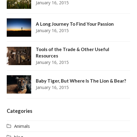
January 16, 2015
A Long Journey To Find Your Passion
January 16, 2015
Tools of the Trade & Other Useful
Resources
January 16, 2015
Baby Tiger, But Where Is The Lion & Bear?
January 16, 2015
Categories
Animals
blog