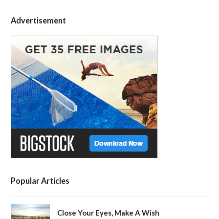
w
a
n
i
S
i
c
s
n
S
Advertisement
t
e
t
t
t
b
a
e
e
o
g
r
r
o
r
e
k
a
s
m
t
Popular Articles
Close Your Eyes, Make A Wish