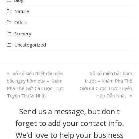
Nature
Office
Scenery
Uncategorized
previous
xổ số kiến thiết đài miền
next
xổ số miền bắc hôm
bắc ngày hôm qua – Khám
post:
trước – Khám Phá Thế
post:
Phá Thế Giới Cá Cược Trực
Giới Cá Cược Trực Tuyến
Tuyến Thú Vị Nhất
Hấp Dẫn Nhất
Send us a message, but don't
forget to add your contact info.
We'd love to help your business