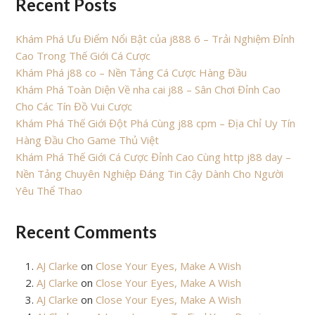
Recent Posts
Khám Phá Ưu Điểm Nổi Bật của j888 6 – Trải Nghiệm Đỉnh
Cao Trong Thế Giới Cá Cược
Khám Phá j88 co – Nền Tảng Cá Cược Hàng Đầu
Khám Phá Toàn Diện Về nha cai j88 – Sân Chơi Đỉnh Cao
Cho Các Tín Đồ Vui Cược
Khám Phá Thế Giới Đột Phá Cùng j88 cpm – Địa Chỉ Uy Tín
Hàng Đầu Cho Game Thủ Việt
Khám Phá Thế Giới Cá Cược Đỉnh Cao Cùng http j88 day –
Nền Tảng Chuyên Nghiệp Đáng Tin Cậy Dành Cho Người
Yêu Thể Thao
Recent Comments
AJ Clarke
on
Close Your Eyes, Make A Wish
AJ Clarke
on
Close Your Eyes, Make A Wish
AJ Clarke
on
Close Your Eyes, Make A Wish