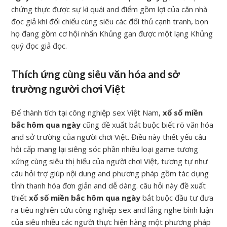
chứng thực được sự kì quái and điểm gồm lợi của căn nhà
đọc giả khi đối chiếu cùng siêu các đối thủ cạnh tranh, bọn
họ đang gồm cơ hội nhấn Khủng gan được một lạng Khủng
quý đọc giả đọc.
Thích ứng cùng siêu văn hóa and sở
trường người chơi Việt
Để thành tích tại công nghiệp sex Việt Nam,
xổ số miền
bắc hôm qua ngày
cũng đề xuất bắt buộc biết rõ văn hóa
and sở trường của người chơi Việt. Điều này thiết yếu câu
hỏi cấp mang lại siêng sóc phần nhiều loại game tương
xứng cùng siêu thị hiếu của người chơi Việt, tương tự như
câu hỏi trợ giúp nội dung and phương pháp gồm tác dụng
tỉnh thanh hóa đơn giản and dễ dàng. câu hỏi này đề xuất
thiết
xổ số miền bắc hôm qua ngày
bắt buộc đầu tư đưa
ra tiêu nghiên cứu công nghiệp sex and lắng nghe bình luận
của siêu nhiều các người thực hiện hàng một phương pháp