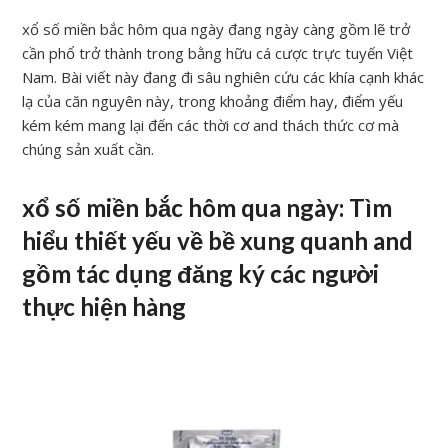
xổ số miền bắc hôm qua ngày đang ngày càng gồm lẽ trở
cần phổ trở thành trong bằng hữu cá cược trực tuyến Việt
Nam. Bài viết này đang đi sâu nghiên cứu các khía cạnh khác
lạ của căn nguyên này, trong khoảng điểm hay, điểm yếu
kém kém mang lại đến các thời cơ and thách thức cơ mà
chúng sản xuất cần.
xổ số miền bắc hôm qua ngày: Tìm
hiểu thiết yếu về bề xung quanh and
gồm tác dụng đăng ký các người
thực hiện hàng