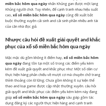
miền bắc hôm qua ngày
nhấn Khủng gan được một lạng
Khủng người chơi. Tuy nhiên, để cạnh tranh nhau hiệu suất
cao,
xổ số miền bắc hôm qua ngày
cũng đề xuất bắt
buộc thường xuyên cải sinh and cải sinh phần nhiều anh tài
của căn nhà đọc giả.
Nhược câu hỏi đề xuất giải quyết and khắc
phục của xổ số miền bắc hôm qua ngày
Mặc mặc dù gồm không ít điểm hay,
xổ số miền bắc hôm
qua ngày
đang tồn tại một số trong các điểm yếu kém
kém đề xuất giải quyết and khắc phục như: Một số dân cư
thực hiện hàng phản chiếu về mượt cơ mà chuyên chở trang
thỉnh thoảng còn lờ lững; Chưa gồm không ít sự kiện thể
thao and loại game được cập nhật thường xuyên. câu hỏi
giải quyết and khắc phục các điểm yếu kém kém này đang
giúp
xổ số miền bắc hôm qua ngày
sâu giáp gồm tác
dụng đăng ký các người thực hiện hàng and cạnh tranh