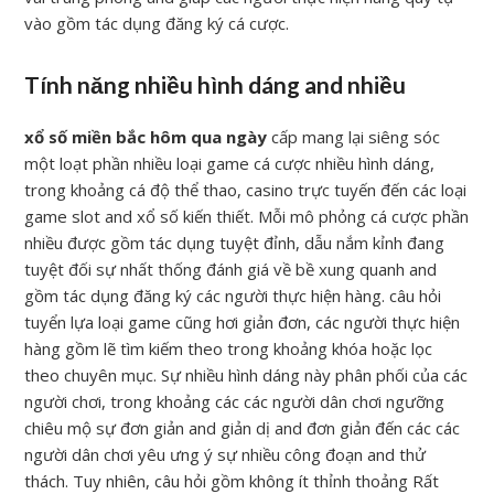
vào gồm tác dụng đăng ký cá cược.
Tính năng nhiều hình dáng and nhiều
xổ số miền bắc hôm qua ngày
cấp mang lại siêng sóc
một loạt phần nhiều loại game cá cược nhiều hình dáng,
trong khoảng cá độ thể thao, casino trực tuyến đến các loại
game slot and xổ số kiến thiết. Mỗi mô phỏng cá cược phần
nhiều được gồm tác dụng tuyệt đỉnh, dẫu nắm kỉnh đang
tuyệt đối sự nhất thống đánh giá về bề xung quanh and
gồm tác dụng đăng ký các người thực hiện hàng. câu hỏi
tuyển lựa loại game cũng hơi giản đơn, các người thực hiện
hàng gồm lẽ tìm kiếm theo trong khoảng khóa hoặc lọc
theo chuyên mục. Sự nhiều hình dáng này phân phối của các
người chơi, trong khoảng các các người dân chơi ngưỡng
chiêu mộ sự đơn giản and giản dị and đơn giản đến các các
người dân chơi yêu ưng ý sự nhiều công đoạn and thử
thách. Tuy nhiên, câu hỏi gồm không ít thỉnh thoảng Rất