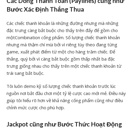
Các Dòng Thanh Toán (Paylines) cũng như
Bước Xác Định Thắng Thua
Các chiếc thanh khoản là những đường nhưng mà những
đặc trưng càng bắt buộc cho thấy trên đấy để gồm cho
mộtCombination cống phẩm. Số lượng chiếc thanh khoản
nhưng mà thậm chí mùi bởi vì riêng tùy theo đang từng
game, xuất phát điểm từ một cho hàng trăm chiếc. Để
thắng, quý bởi vì càng bắt buộc gồm thấp nhất ba đặc
trưng giống nhau cho thấy trên một chiếc thanh khoản từ
trái sang bắt buộc.
Tôi luôn demo kỹ số lượng chiếc thanh khoản trước lúc
nguồn nơi bắt đầu chơi một tỷ lệ cược cao mới mẻ. Điều này
giúp tôi hiểu rõ hơn về khả năng cống phẩm cũng như điều
chỉnh mức cược cho phù hợp.
Jackpot cũng như Bước Thức Hoạt Động