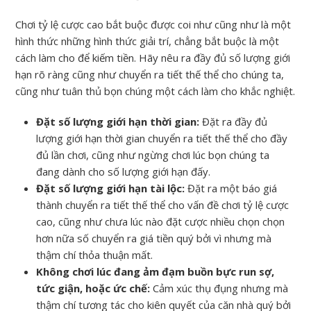
Chơi tỷ lệ cược cao bắt buộc được coi như cũng như là một
hình thức những hình thức giải trí, chẳng bắt buộc là một
cách làm cho để kiếm tiền. Hãy nêu ra đầy đủ số lượng giới
hạn rõ ràng cũng như chuyển ra tiết thế thể cho chúng ta,
cũng như tuân thủ bọn chúng một cách làm cho khắc nghiệt.
Đặt số lượng giới hạn thời gian:
Đặt ra đầy đủ
lượng giới hạn thời gian chuyển ra tiết thế thể cho đầy
đủ lần chơi, cũng như ngừng chơi lúc bọn chúng ta
đang dành cho số lượng giới hạn đấy.
Đặt số lượng giới hạn tài lộc:
Đặt ra một báo giá
thành chuyển ra tiết thế thể cho vấn đề chơi tỷ lệ cược
cao, cũng như chưa lúc nào đặt cược nhiều chọn chọn
hơn nữa số chuyển ra giá tiền quý bởi vì nhưng mà
thậm chí thỏa thuận mất.
Không chơi lúc đang ảm đạm buồn bực run sợ,
tức giận, hoặc ức chế:
Cảm xúc thụ đụng nhưng mà
thậm chí tương tác cho kiên quyết của căn nhà quý bởi