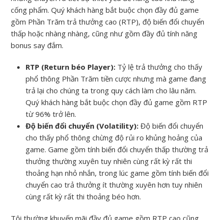
cống phẩm. Quý khách hàng bắt buộc chọn đầy đủ game
gồm Phần Trăm trả thưởng cao (RTP), độ biến đổi chuyển
thấp hoặc nhàng nhàng, cũng như gồm đầy đủ tính năng
bonus say đắm.
RTP (Return béo Player):
Tỷ lệ trả thưởng cho thấy
phổ thông Phần Trăm tiền cược nhưng mà game đang
trả lại cho chúng ta trong quy cách làm cho lâu năm.
Quý khách hàng bắt buộc chọn đầy đủ game gồm RTP
từ 96% trở lên.
Độ biến đổi chuyển (Volatility):
Độ biến đổi chuyển
cho thấy phổ thông chừng độ rủi ro khủng hoảng của
game. Game gồm tính biến đổi chuyển thấp thường trả
thưởng thường xuyên tuy nhiên cùng rất kỳ rất thi
thoảng hạn nhỏ nhắn, trong lúc game gồm tính biến đổi
chuyển cao trả thưởng ít thường xuyên hơn tuy nhiên
cùng rất kỳ rất thi thoảng béo hơn.
Tôi thường khuyến mãi đầy đủ game gồm RTP cao cũng