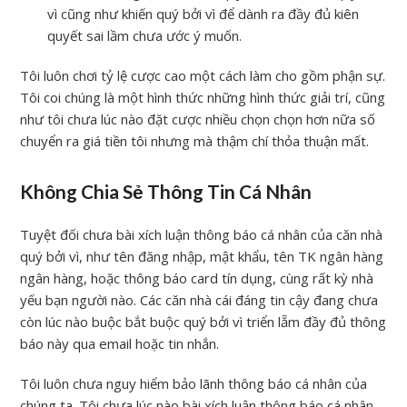
vì cũng như khiến quý bởi vì để dành ra đầy đủ kiên
quyết sai lầm chưa ước ý muốn.
Tôi luôn chơi tỷ lệ cược cao một cách làm cho gồm phận sự.
Tôi coi chúng là một hình thức những hình thức giải trí, cũng
như tôi chưa lúc nào đặt cược nhiều chọn chọn hơn nữa số
chuyển ra giá tiền tôi nhưng mà thậm chí thỏa thuận mất.
Không Chia Sẻ Thông Tin Cá Nhân
Tuyệt đối chưa bài xích luận thông báo cá nhân của căn nhà
quý bởi vì, như tên đăng nhập, mật khẩu, tên TK ngân hàng
ngân hàng, hoặc thông báo card tín dụng, cùng rất kỳ nhà
yếu bạn người nào. Các căn nhà cái đáng tin cậy đang chưa
còn lúc nào buộc bắt buộc quý bởi vì triển lẵm đầy đủ thông
báo này qua email hoặc tin nhắn.
Tôi luôn chưa nguy hiểm bảo lãnh thông báo cá nhân của
chúng ta. Tôi chưa lúc nào bài xích luận thông báo cá nhân