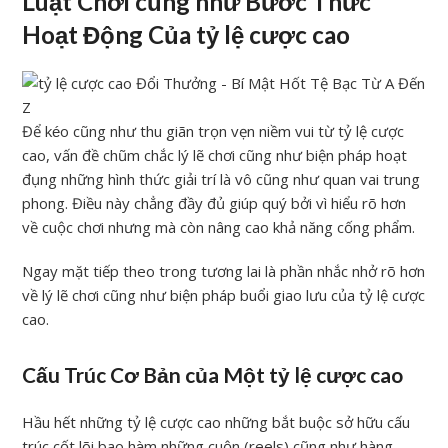
Luật Chơi cũng như Bước Thức
Hoạt Động Của tỷ lệ cược cao
Để kéo cũng như thu giãn trọn vẹn niềm vui từ tỷ lệ cược
cao, vấn đề chũm chắc lý lẽ chơi cũng như biện pháp hoạt
đụng những hình thức giải trí là vô cũng như quan vai trung
phong. Điều này chẳng đầy đủ giúp quý bởi vì hiểu rõ hơn
về cuộc chơi nhưng mà còn nâng cao khả năng cống phẩm.
Ngay mặt tiếp theo trong tương lai là phần nhắc nhở rõ hơn
về lý lẽ chơi cũng như biện pháp buổi giao lưu của tỷ lệ cược
cao.
Cấu Trúc Cơ Bản của Một tỷ lệ cược cao
Hầu hết những tỷ lệ cược cao những bắt buộc sở hữu cấu
trúc cốt lõi bao hàm những cuộn (reels) cũng như hàng