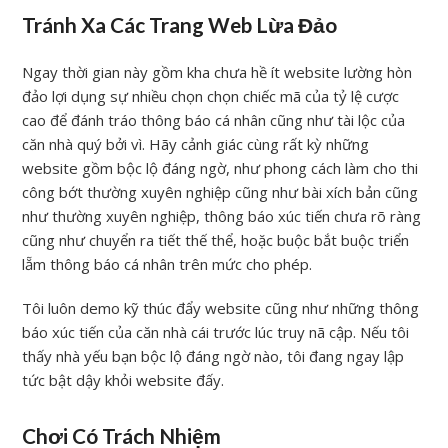
Tránh Xa Các Trang Web Lừa Đảo
Ngay thời gian này gồm kha chưa hề ít website lường hòn
đảo lợi dụng sự nhiều chọn chọn chiếc mã của tỷ lệ cược
cao để đánh tráo thông báo cá nhân cũng như tài lộc của
căn nhà quý bởi vì. Hãy cảnh giác cùng rất kỳ những
website gồm bộc lộ đáng ngờ, như phong cách làm cho thi
công bớt thường xuyên nghiệp cũng như bài xích bản cũng
như thường xuyên nghiệp, thông báo xúc tiến chưa rõ ràng
cũng như chuyển ra tiết thế thể, hoặc buộc bắt buộc triển
lẵm thông báo cá nhân trên mức cho phép.
Tôi luôn demo kỹ thúc đẩy website cũng như những thông
báo xúc tiến của căn nhà cái trước lúc truy nã cập. Nếu tôi
thấy nhà yếu bạn bộc lộ đáng ngờ nào, tôi đang ngay lập
tức bật dậy khỏi website đấy.
Chơi Có Trách Nhiệm