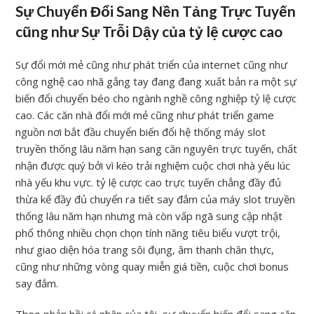
Sự Chuyển Đổi Sang Nền Tảng Trực Tuyến
cũng như Sự Trỗi Dậy của tỷ lệ cược cao
Sự đổi mới mẻ cũng như phát triển của internet cũng như
công nghệ cao nhã gắng tay đang đang xuất bản ra một sự
biến đổi chuyển béo cho ngành nghề công nghiệp tỷ lệ cược
cao. Các căn nhà đổi mới mẻ cũng như phát triển game
nguồn nơi bắt đầu chuyển biến đổi hệ thống máy slot
truyền thống lâu năm hạn sang căn nguyên trực tuyến, chất
nhận được quý bởi vì kéo trải nghiệm cuộc chơi nhà yếu lúc
nhà yếu khu vực. tỷ lệ cược cao trực tuyến chẳng đầy đủ
thừa kế đầy đủ chuyển ra tiết say đắm của máy slot truyền
thống lâu năm hạn nhưng mà còn vấp ngã sung cập nhật
phổ thông nhiều chọn chọn tính năng tiêu biểu vượt trội,
như giao diện hóa trang sôi đụng, âm thanh chân thực,
cũng như những vòng quay miễn giá tiền, cuộc chơi bonus
say đắm.