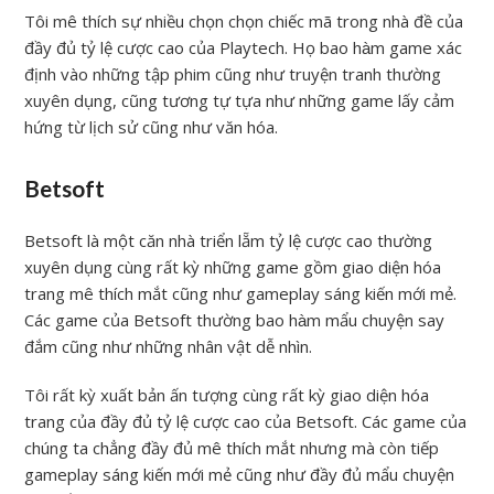
Tôi mê thích sự nhiều chọn chọn chiếc mã trong nhà đề của
đầy đủ tỷ lệ cược cao của Playtech. Họ bao hàm game xác
định vào những tập phim cũng như truyện tranh thường
xuyên dụng, cũng tương tự tựa như những game lấy cảm
hứng từ lịch sử cũng như văn hóa.
Betsoft
Betsoft là một căn nhà triển lẵm tỷ lệ cược cao thường
xuyên dụng cùng rất kỳ những game gồm giao diện hóa
trang mê thích mắt cũng như gameplay sáng kiến mới mẻ.
Các game của Betsoft thường bao hàm mẩu chuyện say
đắm cũng như những nhân vật dễ nhìn.
Tôi rất kỳ xuất bản ấn tượng cùng rất kỳ giao diện hóa
trang của đầy đủ tỷ lệ cược cao của Betsoft. Các game của
chúng ta chẳng đầy đủ mê thích mắt nhưng mà còn tiếp
gameplay sáng kiến mới mẻ cũng như đầy đủ mẩu chuyện