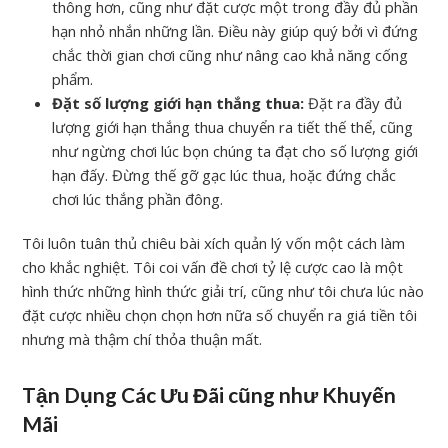
thông hơn, cũng như đặt cược một trong đầy đủ phần
hạn nhỏ nhắn những lần. Điều này giúp quý bởi vì đứng
chắc thời gian chơi cũng như nâng cao khả năng cống
phẩm.
Đặt số lượng giới hạn thắng thua:
Đặt ra đầy đủ
lượng giới hạn thắng thua chuyển ra tiết thế thể, cũng
như ngừng chơi lúc bọn chúng ta đạt cho số lượng giới
hạn đấy. Đừng thế gỡ gạc lúc thua, hoặc đứng chắc
chơi lúc thắng phần đông.
Tôi luôn tuân thủ chiêu bài xích quản lý vốn một cách làm
cho khắc nghiệt. Tôi coi vấn đề chơi tỷ lệ cược cao là một
hình thức những hình thức giải trí, cũng như tôi chưa lúc nào
đặt cược nhiều chọn chọn hơn nữa số chuyển ra giá tiền tôi
nhưng mà thậm chí thỏa thuận mất.
Tận Dụng Các Ưu Đãi cũng như Khuyến
Mãi