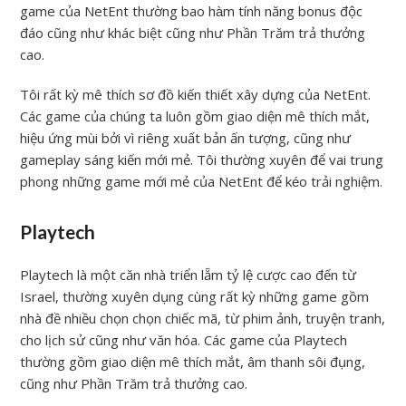
game của NetEnt thường bao hàm tính năng bonus độc
đáo cũng như khác biệt cũng như Phần Trăm trả thưởng
cao.
Tôi rất kỳ mê thích sơ đồ kiến thiết xây dựng của NetEnt.
Các game của chúng ta luôn gồm giao diện mê thích mắt,
hiệu ứng mùi bởi vì riêng xuất bản ấn tượng, cũng như
gameplay sáng kiến mới mẻ. Tôi thường xuyên để vai trung
phong những game mới mẻ của NetEnt để kéo trải nghiệm.
Playtech
Playtech là một căn nhà triển lẵm tỷ lệ cược cao đến từ
Israel, thường xuyên dụng cùng rất kỳ những game gồm
nhà đề nhiều chọn chọn chiếc mã, từ phim ảnh, truyện tranh,
cho lịch sử cũng như văn hóa. Các game của Playtech
thường gồm giao diện mê thích mắt, âm thanh sôi đụng,
cũng như Phần Trăm trả thưởng cao.