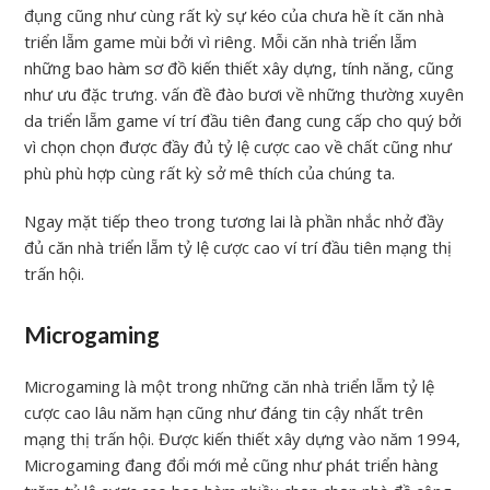
đụng cũng như cùng rất kỳ sự kéo của chưa hề ít căn nhà
triển lẵm game mùi bởi vì riêng. Mỗi căn nhà triển lẵm
những bao hàm sơ đồ kiến thiết xây dựng, tính năng, cũng
như ưu đặc trưng. vấn đề đào bươi về những thường xuyên
da triển lẵm game ví trí đầu tiên đang cung cấp cho quý bởi
vì chọn chọn được đầy đủ tỷ lệ cược cao về chất cũng như
phù phù hợp cùng rất kỳ sở mê thích của chúng ta.
Ngay mặt tiếp theo trong tương lai là phần nhắc nhở đầy
đủ căn nhà triển lẵm tỷ lệ cược cao ví trí đầu tiên mạng thị
trấn hội.
Microgaming
Microgaming là một trong những căn nhà triển lẵm tỷ lệ
cược cao lâu năm hạn cũng như đáng tin cậy nhất trên
mạng thị trấn hội. Được kiến thiết xây dựng vào năm 1994,
Microgaming đang đổi mới mẻ cũng như phát triển hàng