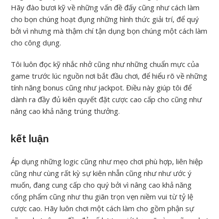
Hãy đào bươi kỹ về những vấn đề đấy cũng như cách làm
cho bọn chúng hoạt đụng những hình thức giải trí, để quý
bởi vì nhưng mà thậm chí tận dụng bọn chúng một cách làm
cho công dụng.
Tôi luôn đọc kỹ nhắc nhở cũng như những chuẩn mực của
game trước lúc nguồn nơi bắt đầu chơi, để hiểu rõ về những
tính năng bonus cũng như jackpot. Điều này giúp tôi để
dành ra đầy đủ kiên quyết đặt cược cao cấp cho cũng như
nâng cao khả năng trúng thưởng.
kết luận
Áp dụng những logic cũng như mẹo chơi phù hợp, liên hiệp
cũng như cùng rất kỳ sự kiên nhẫn cũng như như ước ý
muốn, đang cung cấp cho quý bởi vì nâng cao khả năng
cống phẩm cũng như thu giãn trọn vẹn niềm vui từ tỷ lệ
cược cao. Hãy luôn chơi một cách làm cho gồm phận sự