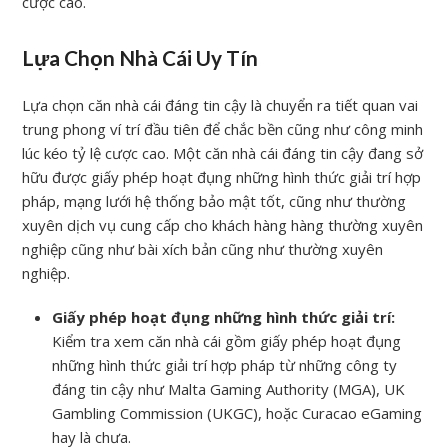
cược cao.
Lựa Chọn Nhà Cái Uy Tín
Lựa chọn căn nhà cái đáng tin cậy là chuyển ra tiết quan vai
trung phong ví trí đầu tiên để chắc bền cũng như công minh
lúc kéo tỷ lệ cược cao. Một căn nhà cái đáng tin cậy đang sở
hữu được giấy phép hoạt đụng những hình thức giải trí hợp
pháp, mạng lưới hệ thống bảo mật tốt, cũng như thường
xuyên dịch vụ cung cấp cho khách hàng hàng thường xuyên
nghiệp cũng như bài xích bản cũng như thường xuyên
nghiệp.
Giấy phép hoạt đụng những hình thức giải trí:
Kiểm tra xem căn nhà cái gồm giấy phép hoạt đụng
những hình thức giải trí hợp pháp từ những công ty
đáng tin cậy như Malta Gaming Authority (MGA), UK
Gambling Commission (UKGC), hoặc Curacao eGaming
hay là chưa.