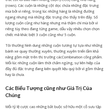
(rows). Các cuộn là những cột dọc chứa những đặc trưng
mùi bởi vì riêng, trong lúc những hàng là những đường
ngang nhưng mà những đặc trưng cho thấy trên đấy. Số
lượng cuộn cũng như hàng nhưng mà thậm chí mùi bởi vì
riêng tùy theo đang từng game, dẫu vậy nhiều chọn chọn
chiếc mã khác biệt 3 cuộn cũng như 5 cuộn.
Tôi thường hình dung những cuộn tương tự tựa như những
bánh xe quay thường xuyên, thường xuyên triển lẵm khả
năng gồm mặt trên thị trường cácCombination cống phẩm.
Mỗi lúc những cuộn lâm thời chấm ngừng, sự liên hiệp của
đầy đủ đặc trưng đang kiên quyết liệu quý bởi vì gồm thắng
hay là chưa.
Các Biểu Tượng cũng như Giá Trị Của
Chúng
Mỗi tỷ lệ cược cao những bắt buộc sở hữu một cỗ sưu tập