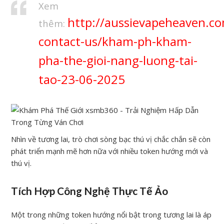
Xem
http://aussievapeheaven.c
thêm:
contact-us/kham-ph-kham-
pha-the-gioi-nang-luong-tai-
tao-23-06-2025
Nhìn về tương lai, trò chơi sòng bạc thú vị chắc chắn sẽ còn
phát triển mạnh mẽ hơn nữa với nhiều token hướng mới và
thú vị.
Tích Hợp Công Nghệ Thực Tế Ảo
Một trong những token hướng nổi bật trong tương lai là áp