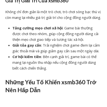
Giá Trị Giải Trí Của xsmb360
Không chỉ đơn giản là một trò chơi, trò chơi sòng bạc thú vị
còn mang lại nhiều giá trị giải trí cho cộng đồng người dùng.
Tăng cường mẹo chơi xã hội
: Game bài thường
được chơi theo nhóm, giúp cộng đồng người dùng cải
thiện mẹo chơi giao tiếp và tương tác xã hội.
Giải tỏa gay cấn
: Trải nghiệm chơi game đem lại cảm
giác thoải mái và giúp giảm gay cấn sau một ngày dài.
Cơ hội kiếm tiền
: Bên cạnh giải trí, game bài có thể
mang lại nguồn thu nhập nếu cộng đồng người dùng
biết cách chiến thắng.
Những Yếu Tố Khiến xsmb360 Trở
Nên Hấp Dẫn