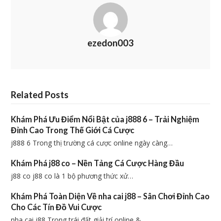
ezedon003
Related Posts
Khám Phá Ưu Điểm Nổi Bật của j888 6 – Trải Nghiệm
Đỉnh Cao Trong Thế Giới Cá Cược
j888 6 Trong thị trường cá cược online ngày càng…
Khám Phá j88 co – Nền Tảng Cá Cược Hàng Đầu
j88 co j88 co là 1 bộ phương thức xử…
Khám Phá Toàn Diện Về nha cai j88 – Sân Chơi Đỉnh Cao
Cho Các Tín Đồ Vui Cược
nha cai j88 Trong trái đất giải trí online &…