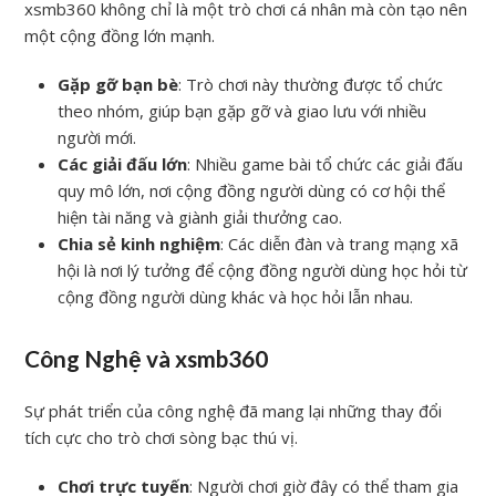
xsmb360 không chỉ là một trò chơi cá nhân mà còn tạo nên
một cộng đồng lớn mạnh.
Gặp gỡ bạn bè
: Trò chơi này thường được tổ chức
theo nhóm, giúp bạn gặp gỡ và giao lưu với nhiều
người mới.
Các giải đấu lớn
: Nhiều game bài tổ chức các giải đấu
quy mô lớn, nơi cộng đồng người dùng có cơ hội thể
hiện tài năng và giành giải thưởng cao.
Chia sẻ kinh nghiệm
: Các diễn đàn và trang mạng xã
hội là nơi lý tưởng để cộng đồng người dùng học hỏi từ
cộng đồng người dùng khác và học hỏi lẫn nhau.
Công Nghệ và xsmb360
Sự phát triển của công nghệ đã mang lại những thay đổi
tích cực cho trò chơi sòng bạc thú vị.
Chơi trực tuyến
: Người chơi giờ đây có thể tham gia