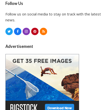
Follow Us
Follow us on social media to stay on track with the latest
news.
T
F
I
P
R
w
a
n
i
S
i
c
s
n
S
Advertisement
t
e
t
t
t
b
a
e
e
o
g
r
r
o
r
e
k
a
s
m
t