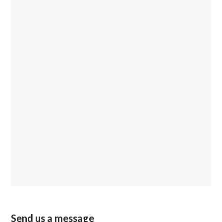
Send us a message