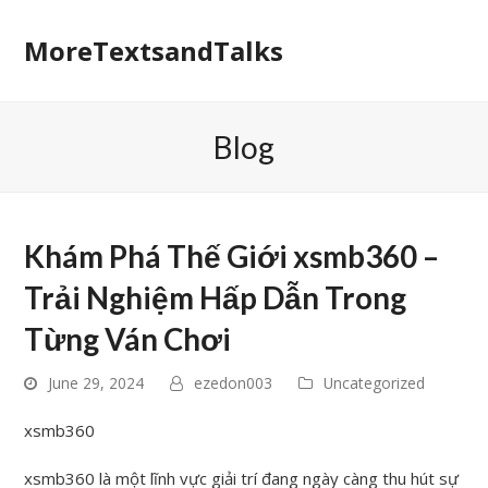
MoreTextsandTalks
Blog
Khám Phá Thế Giới xsmb360 –
Trải Nghiệm Hấp Dẫn Trong
Từng Ván Chơi
June 29, 2024
ezedon003
Uncategorized
xsmb360
xsmb360 là một lĩnh vực giải trí đang ngày càng thu hút sự