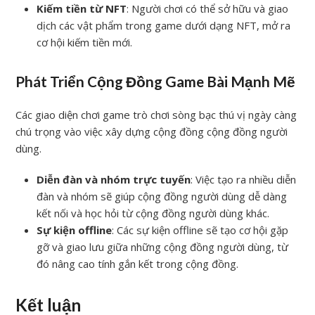
Kiếm tiền từ NFT
: Người chơi có thể sở hữu và giao
dịch các vật phẩm trong game dưới dạng NFT, mở ra
cơ hội kiếm tiền mới.
Phát Triển Cộng Đồng Game Bài Mạnh Mẽ
Các giao diện chơi game trò chơi sòng bạc thú vị ngày càng
chú trọng vào việc xây dựng cộng đồng cộng đồng người
dùng.
Diễn đàn và nhóm trực tuyến
: Việc tạo ra nhiều diễn
đàn và nhóm sẽ giúp cộng đồng người dùng dễ dàng
kết nối và học hỏi từ cộng đồng người dùng khác.
Sự kiện offline
: Các sự kiện offline sẽ tạo cơ hội gặp
gỡ và giao lưu giữa những cộng đồng người dùng, từ
đó nâng cao tính gắn kết trong cộng đồng.
Kết luận