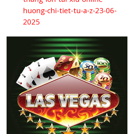
huong-chi-tiet-tu-a-z-23-06-
2025