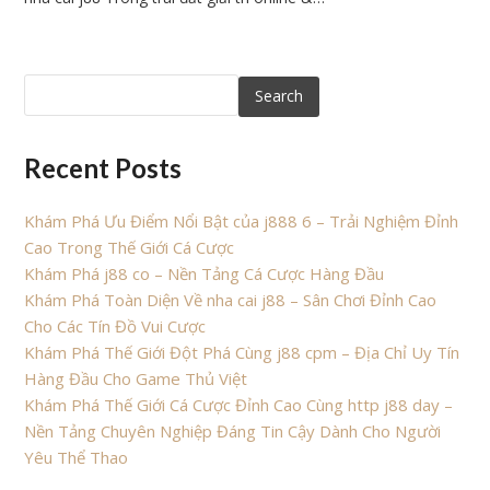
Search
Recent Posts
Khám Phá Ưu Điểm Nổi Bật của j888 6 – Trải Nghiệm Đỉnh
Cao Trong Thế Giới Cá Cược
Khám Phá j88 co – Nền Tảng Cá Cược Hàng Đầu
Khám Phá Toàn Diện Về nha cai j88 – Sân Chơi Đỉnh Cao
Cho Các Tín Đồ Vui Cược
Khám Phá Thế Giới Đột Phá Cùng j88 cpm – Địa Chỉ Uy Tín
Hàng Đầu Cho Game Thủ Việt
Khám Phá Thế Giới Cá Cược Đỉnh Cao Cùng http j88 day –
Nền Tảng Chuyên Nghiệp Đáng Tin Cậy Dành Cho Người
Yêu Thể Thao