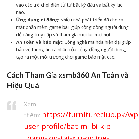
vào các trò chơi điện tử từ bất kỳ đâu và bất kỳ lúc
nào.
Ứng dụng di động
: Nhiều nhà phát triển đã cho ra
mắt phần mềm game bài, giúp cộng đồng người dùng
dễ dàng truy cập và tham gia mọi lúc mọi nơi.
An toàn và bảo mật
: Công nghệ mã hóa hiện đại giúp
bảo vệ thông tin cá nhân của cộng đồng người dùng,
tạo ra một môi trường chơi game bảo mật cao.
Cách Tham Gia xsmb360 An Toàn và
Hiệu Quả
Xem
https://furnitureclub.pk/wp
thêm:
user-profile/bat-mi-bi-kip-
thang-lon-tai-xiu-online-