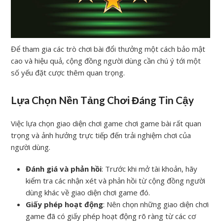
Để tham gia các trò chơi bài đổi thưởng một cách bảo mật
cao và hiệu quả, cộng đồng người dùng cần chú ý tới một
số yếu đặt cược thêm quan trọng.
Lựa Chọn Nền Tảng Chơi Đáng Tin Cậy
Việc lựa chọn giao diện chơi game chơi game bài rất quan
trọng và ảnh hưởng trực tiếp đến trải nghiệm chơi của
người dùng.
Đánh giá và phản hồi
: Trước khi mở tài khoản, hãy
kiểm tra các nhận xét và phản hồi từ cộng đồng người
dùng khác về giao diện chơi game đó.
Giấy phép hoạt động
: Nên chọn những giao diện chơi
game đã có giấy phép hoạt động rõ ràng từ các cơ