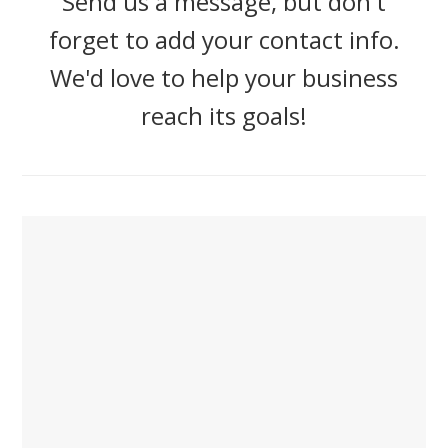
Send us a message, but don't
forget to add your contact info.
We'd love to help your business
reach its goals!