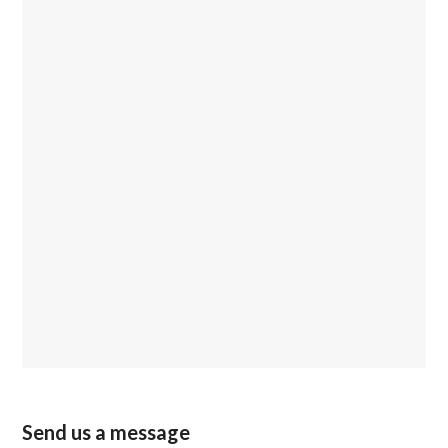
Send us a message