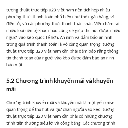
tường thuật trực tiếp u23 việt nam nên tích hợp nhiều
phương thức thanh toán phổ biến như thẻ ngân hàng, ví
điện tử, và các phương thức thanh toán khác. Việc chăm sóc
nhiều loại tiền tệ khác nhau cũng sẽ giúp thu hút được nhiều
người vào kèo quốc tế hơn. An ninh và đảm bảo an ninh
trong quá trình thanh toán là vô cùng quan trọng. tường
thuật trực tiếp u23 việt nam cần phải đảm bảo rằng thông
tin thanh toán của người vào kèo được đảm bảo an ninh
bảo mật.
5.2 Chương trình khuyến mãi và khuyến
mãi
Chương trình khuyến mãi và khuyến mãi là một yếu raise
quan trọng để thu hút và giữ chân người vào kèo. tường
thuật trực tiếp u23 việt nam cần phải có những chương
trình tiền thưởng siêu lời và công bằng. Các chương trình