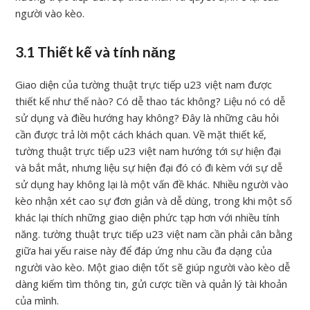
người vào kèo.
3.1 Thiết kế và tính năng
Giao diện của tường thuật trực tiếp u23 việt nam được
thiết kế như thế nào? Có dễ thao tác không? Liệu nó có dễ
sử dụng và điều hướng hay không? Đây là những câu hỏi
cần được trả lời một cách khách quan. Về mặt thiết kế,
tường thuật trực tiếp u23 việt nam hướng tới sự hiện đại
và bắt mắt, nhưng liệu sự hiện đại đó có đi kèm với sự dễ
sử dụng hay không lại là một vấn đề khác. Nhiều người vào
kèo nhận xét cao sự đơn giản và dễ dùng, trong khi một số
khác lại thích những giao diện phức tạp hơn với nhiều tính
năng. tường thuật trực tiếp u23 việt nam cần phải cân bằng
giữa hai yếu raise này để đáp ứng nhu cầu đa dạng của
người vào kèo. Một giao diện tốt sẽ giúp người vào kèo dễ
dàng kiếm tìm thông tin, gửi cược tiền và quản lý tài khoản
của mình.