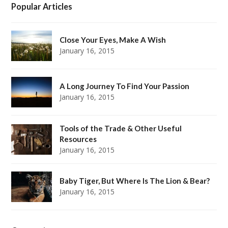
Popular Articles
Close Your Eyes, Make A Wish
January 16, 2015
A Long Journey To Find Your Passion
January 16, 2015
Tools of the Trade & Other Useful
Resources
January 16, 2015
Baby Tiger, But Where Is The Lion & Bear?
January 16, 2015