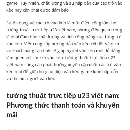
game. Tuy nhiên, chất lượng và sự hấp dẫn của các trò vào
kèo này cần phải được đảm bảo.
Sự đa dạng về các trò vào kèo là một điểm cộng lớn cho
tường thuật trực tiếp u23 việt nam, nhưng điều quan trọng
là phải đảm bảo chất lượng và tính công bằng của từng trò
vào kèo. Việc cung cấp hướng dẫn vào kèo chi tiết và dịch
vụ khách hàng tận tình sẽ giúp người vào kèo mới dễ dàng
làm quen với các trò vào kèo. tường thuật trực tiếp u23
việt nam cũng cần phải thường xuyên cập nhật các trò vào
kèo mới để giữ cho giao diện vào kèo game luôn hấp dẫn
và thu hút người vào kèo.
tường thuật trực tiếp u23 việt nam:
Phương thức thanh toán và khuyến
mãi