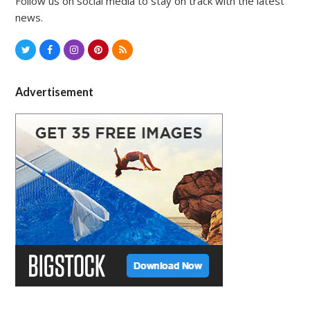
Follow us on social media to stay on track with the latest
news.
T
F
I
P
R
w
a
n
i
S
i
c
s
n
S
Advertisement
t
e
t
t
t
b
a
e
e
o
g
r
r
o
r
e
k
a
s
m
t