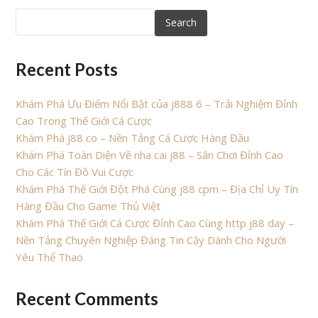
Search
Recent Posts
Khám Phá Ưu Điểm Nổi Bật của j888 6 – Trải Nghiệm Đỉnh
Cao Trong Thế Giới Cá Cược
Khám Phá j88 co – Nền Tảng Cá Cược Hàng Đầu
Khám Phá Toàn Diện Về nha cai j88 – Sân Chơi Đỉnh Cao
Cho Các Tín Đồ Vui Cược
Khám Phá Thế Giới Đột Phá Cùng j88 cpm – Địa Chỉ Uy Tín
Hàng Đầu Cho Game Thủ Việt
Khám Phá Thế Giới Cá Cược Đỉnh Cao Cùng http j88 day –
Nền Tảng Chuyên Nghiệp Đáng Tin Cậy Dành Cho Người
Yêu Thể Thao
Recent Comments