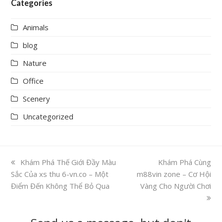
Categories
Animals
blog
Nature
Office
Scenery
Uncategorized
previous
Khám Phá Thế Giới Đầy Màu
next
Khám Phá Cùng
Sắc Của xs thu 6-vn.co – Một
post:
m88vin zone – Cơ Hội
post:
Điểm Đến Không Thể Bỏ Qua
Vàng Cho Người Chơi