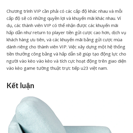
Chương trình VIP cần phải có các cấp độ khác nhau và mỗi
cấp độ sẽ có những quyền lợi và khuyến mãi khác nhau. Ví
dụ, các thành viên VIP có thể nhận được các khuyến mãi
hấp dẫn như return to player tiền gửi cược cao hơn, dịch vụ
khách hàng ưu tiên, và các khuyến mãi bằng gửi cược mùa
dành riêng cho thành viên VIP. Việc xây dựng một hệ thống
tiền thưởng công bằng và hấp dẫn sẽ giúp tạo động lực cho
người vào kèo vào kèo và tích cực hoạt động trên giao diện
vào kèo game tường thuật trực tiếp u23 việt nam.
Kết luận