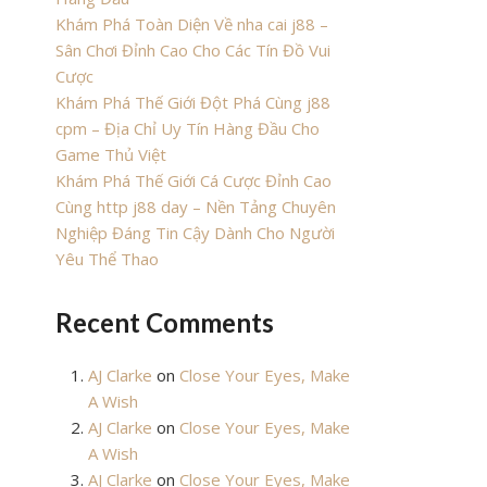
Khám Phá Toàn Diện Về nha cai j88 –
Sân Chơi Đỉnh Cao Cho Các Tín Đồ Vui
Cược
Khám Phá Thế Giới Đột Phá Cùng j88
cpm – Địa Chỉ Uy Tín Hàng Đầu Cho
Game Thủ Việt
Khám Phá Thế Giới Cá Cược Đỉnh Cao
Cùng http j88 day – Nền Tảng Chuyên
Nghiệp Đáng Tin Cậy Dành Cho Người
Yêu Thể Thao
Recent Comments
AJ Clarke
on
Close Your Eyes, Make
A Wish
AJ Clarke
on
Close Your Eyes, Make
A Wish
AJ Clarke
on
Close Your Eyes, Make