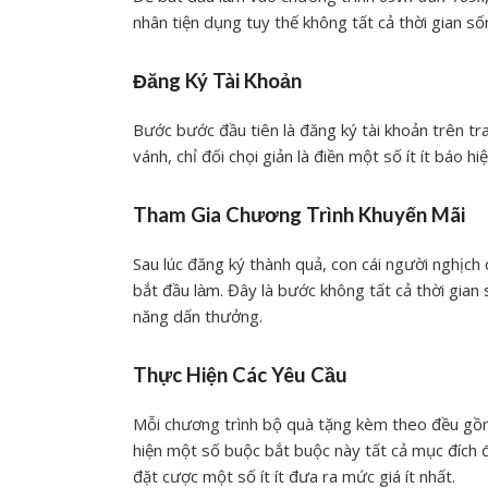
nhân tiện dụng tuy thế không tất cả thời gian số
Đăng Ký Tài Khoản
Bước bước đầu tiên là đăng ký tài khoản trên t
vánh, chỉ đối chọi giản là điền một số ít ít báo hi
Tham Gia Chương Trình Khuyến Mãi
Sau lúc đăng ký thành quả, con cái người nghịc
bắt đầu làm. Đây là bước không tất cả thời g
năng dấn thưởng.
Thực Hiện Các Yêu Cầu
Mỗi chương trình bộ quà tặng kèm theo đều gồm
hiện một số buộc bắt buộc này tất cả mục đích 
đặt cược một số ít ít đưa ra mức giá ít nhất.