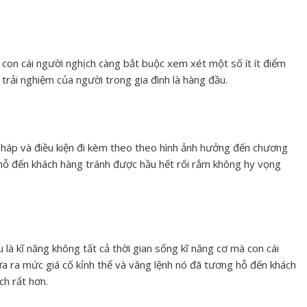
 con cái người nghịch càng bắt buộc xem xét một số ít ít điểm
trải nghiệm của người trong gia đình là hàng đầu.
n pháp và điều kiện đi kèm theo theo hình ảnh hưởng đến chương
hỗ đến khách hàng tránh được hầu hết rối rắm không hy vọng
là kĩ năng không tất cả thời gian sống kĩ năng cơ mà con cái
a ra mức giá cố kỉnh thể và vâng lệnh nó đã tương hỗ đến khách
ch rất hơn.