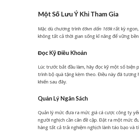
Một Số Lưu Ý Khi Tham Gia
Mặc dù chương trình
69vn dấn 169k
rất kỳ ngon,
không tất cả thời gian sống kĩ năng để vững bền 
Đọc Kỹ Điều Khoản
Lúc trước bắt đầu làm, hãy đọc kỹ một số biệ
trình bộ quà tặng kèm theo. Điều này đã tương 
khiến sau đây.
Quản Lý Ngân Sách
Quản lý mức đưa ra mức giá cá cược công ty yếu 
người nghịch cần cân đề cập. Đặt ra một mức đư
hàng tất cả trải nghiệm nghịch lành táo bạo và tí