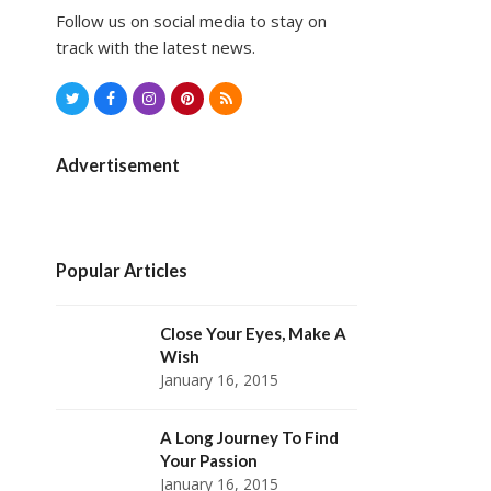
Follow us on social media to stay on
track with the latest news.
T
F
I
P
R
w
a
n
i
S
i
c
s
n
S
Advertisement
t
e
t
t
t
b
a
e
e
o
g
r
Popular Articles
r
o
r
e
k
a
s
Close Your Eyes, Make A
Wish
m
t
January 16, 2015
A Long Journey To Find
Your Passion
January 16, 2015