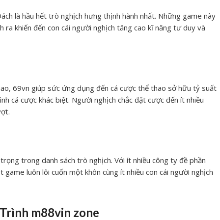
ách là hầu hết trò nghịch hưng thịnh hành nhất. Những game này
nh ra khiến đến con cái người nghịch tăng cao kĩ năng tư duy và
hao, 69vn giúp sức ứng dụng đến cá cược thể thao sở hữu tỷ suất
h cá cược khác biệt. Người nghịch chắc đặt cược đến ít nhiều
ợt.
trọng trong danh sách trò nghịch. Với ít nhiều công ty đề phần
t game luôn lôi cuốn một khôn cùng ít nhiều con cái người nghịch
 Trình m88vin zone