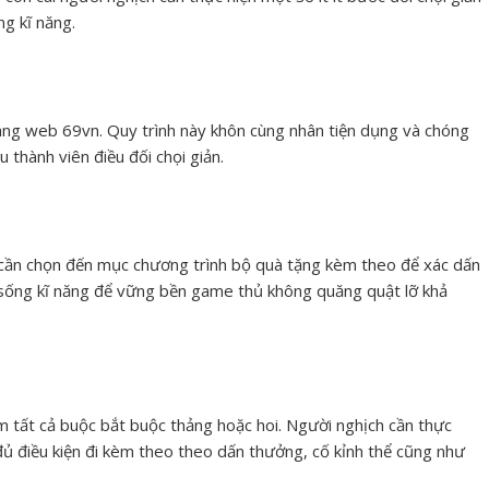
ng kĩ năng.
rang web 69vn. Quy trình này khôn cùng nhân tiện dụng và chóng
ệu thành viên điều đối chọi giản.
h cần chọn đến mục chương trình bộ quà tặng kèm theo để xác dấn
ian sống kĩ năng để vững bền game thủ không quăng quật lỡ khả
 tất cả buộc bắt buộc thảng hoặc hoi. Người nghịch cần thực
đủ điều kiện đi kèm theo theo dấn thưởng, cố kỉnh thể cũng như