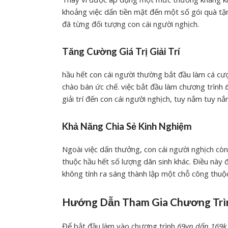
khoảng việc dấn tiền mặt đến một số gói quà tặ
đã từng đối tượng con cái người nghịch.
Tăng Cường Giá Trị Giải Trí
hầu hết con cái người thường bắt đầu làm cá c
chào bán ức chế. việc bắt đầu làm chương trình
giải trí đến con cái người nghịch, tuy nắm tuy n
Khả Năng Chia Sẻ Kinh Nghiệm
Ngoài việc dấn thưởng, con cái người nghịch còn 
thuộc hầu hết số lượng dân sinh khác. Điều này đ
không tính ra sáng thành lập một chỗ công thuộ
Hướng Dẫn Tham Gia Chương Trì
Để bắt đầu làm vào chương trình
69vn dấn 169k