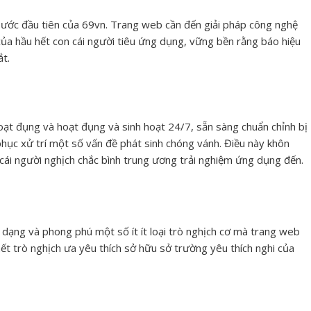
ế bước đầu tiên của 69vn. Trang web cần đến giải pháp công nghệ
của hầu hết con cái người tiêu ứng dụng, vững bền rằng báo hiệu
ắt.
ạt đụng và hoạt đụng và sinh hoạt 24/7, sẵn sàng chuẩn chỉnh bị
hục xử trí một số vấn đề phát sinh chóng vánh. Điều này khôn
 cái người nghịch chắc bình trung ương trải nghiệm ứng dụng đến.
dạng và phong phú một số ít ít loại trò nghịch cơ mà trang web
ết trò nghịch ưa yêu thích sở hữu sở trường yêu thích nghi của