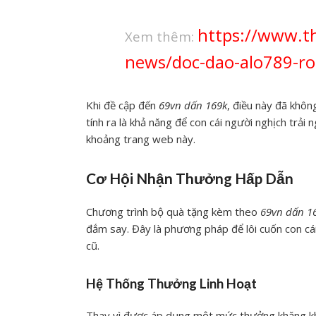
https://www.t
Xem thêm:
news/doc-dao-alo789-r
Khi đề cập đến
69vn dấn 169k
, điều này đã khôn
tính ra là khả năng để con cái người nghịch trải n
khoảng trang web này.
Cơ Hội Nhận Thưởng Hấp Dẫn
Chương trình bộ quà tặng kèm theo
69vn dấn 1
đắm say. Đây là phương pháp để lôi cuốn con c
cũ.
Hệ Thống Thưởng Linh Hoạt
Thay vì được áp dụng một mức thưởng khăng khă