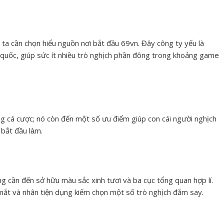
g ta cần chọn hiểu nguồn nơi bắt đầu 69vn. Đây công ty yếu là
n quốc, giúp sức ít nhiều trò nghịch phần đông trong khoảng game
ng cá cược; nó còn đến một số ưu điểm giúp con cái người nghịch
ắt đầu làm.
g cần đến sở hữu màu sắc xinh tươi và ba cục tổng quan hợp lí.
 mắt và nhân tiện dụng kiếm chọn một số trò nghịch đắm say.