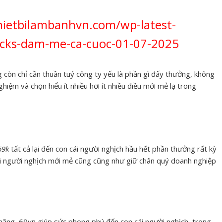
hietbilambanhvn.com/wp-latest-
ocks-dam-me-ca-cuoc-01-07-2025
g còn chỉ cần thuần tuý công ty yếu là phần gì đấy thưởng, không
ghiệm và chọn hiểu ít nhiều hơi ít nhiều điều mới mẻ lạ trong
69k
tất cả lại đến con cái người nghịch hầu hết phần thưởng rất kỳ
ái người nghịch mới mẻ cũng cũng như giữ chân quý doanh nghiệp
ng, 69vn giúp sức phong phú đến con cái người nghịch, trong