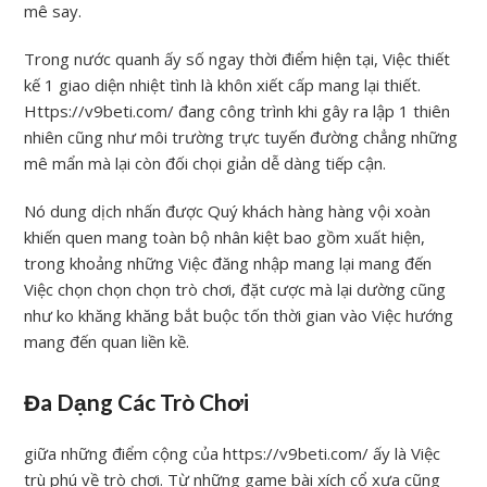
mê say.
Trong nước quanh ấy số ngay thời điểm hiện tại, Việc thiết
kế 1 giao diện nhiệt tình là khôn xiết cấp mang lại thiết.
Https://v9beti.com/ đang công trình khi gây ra lập 1 thiên
nhiên cũng như môi trường trực tuyến đường chẳng những
mê mẩn mà lại còn đối chọi giản dễ dàng tiếp cận.
Nó dung dịch nhấn được Quý khách hàng hàng vội xoàn
khiến quen mang toàn bộ nhân kiệt bao gồm xuất hiện,
trong khoảng những Việc đăng nhập mang lại mang đến
Việc chọn chọn chọn trò chơi, đặt cược mà lại dường cũng
như ko khăng khăng bắt buộc tốn thời gian vào Việc hướng
mang đến quan liền kề.
Đa Dạng Các Trò Chơi
giữa những điểm cộng của https://v9beti.com/ ấy là Việc
trù phú về trò chơi. Từ những game bài xích cổ xưa cũng