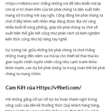
Https://v9beti.com/ chẳng những nơi để tiêu khiển mà lại
còn là vì trí chạm bên của bè phái chúng ta dân xuất hiện
mang sở trường mê say nghi. Cộng đồng bè phái chúng ta
chơi ở đây khôn xiết nhộn nhịp đang được địa chỉ càng
nhiều buổi lễ nóng phỏng, giúp bè phái chúng ta chơi sẽ
xuất hiện thể gắn kết cũng như phân tách sẻ kinh nghiệm
kiến thức cũng như kỹ năng tay nghề.
Sự tương tác giữa những bè phái chúng ta chơi chẳng
những mang đến niềm vui mà lại còn thiết kế thai thai ko
gian tuyên chiến tuyên chiến cũng như cạnh tranh khỏe
khỏe mạnh, can dự bè phái chúng ta trong toàn thể bè phái
chúng ta mang chũm.
Cam Kết của Https://v9beti.com/
Với những gắng nỗ lực nỗ lực ko hoàn thành nghỉ trong
công cuộc sâu liền kề thưởng thức Quý khách hàng hàng,
https://v9beti.com/ sẽ dần khẳng xác định thế của mình