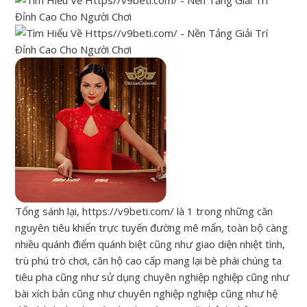
Tổng sánh lại, https://v9beti.com/ là 1 trong những căn
nguyên tiêu khiển trực tuyến đường mê mẩn, toàn bộ càng
nhiều quánh điểm quánh biệt cũng như giao diện nhiệt tình,
trù phú trò chơi, căn hộ cao cấp mang lại bè phái chúng ta
tiêu pha cũng như sử dụng chuyên nghiệp nghiệp cũng như
bài xích bản cũng như chuyên nghiệp nghiệp cũng như hệ