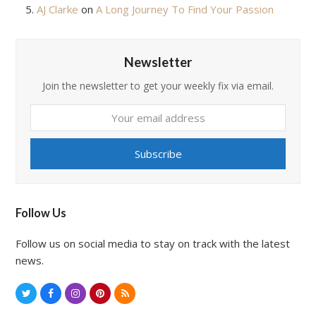
AJ Clarke
on
A Long Journey To Find Your Passion
Newsletter
Join the newsletter to get your weekly fix via email.
Your
email
address
Subscribe
Follow Us
Follow us on social media to stay on track with the latest
news.
T
F
I
P
R
w
a
n
i
S