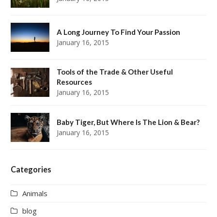
A Long Journey To Find Your Passion
January 16, 2015
Tools of the Trade & Other Useful
Resources
January 16, 2015
Baby Tiger, But Where Is The Lion & Bear?
January 16, 2015
Categories
Animals
blog