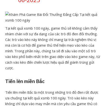
Tại kết quả xsmb 100 ngày, game thủ sẽ không cảm thấy
nhàm chán với sự đa dạng của các trò đỏ đen đổi thưởng.
Các trò vào kèo này không chỉ mang lại trải nghiệm thú vị
mà còn là cơ hội để game thủ thể hiện mẹo vào kèo của
mình. Trong phần này, chúng ta sẽ đi sâu vào một số trò
vào kèo phổ biến nhất trên giao diện vào kèo game này, từ
cách vào kèo đến chiến lược hiệu quả để giành trúng gửi
cược.
Tiến lên miền Bắc
Tiến lên miền Bắc là một trong những trò đỏ đen rất được
ưa chuộng tại kết quả xsmb 100 ngày. Trò vào kèo này
không chỉ dựa vào may mắn mà còn yêu cầu game thủ có