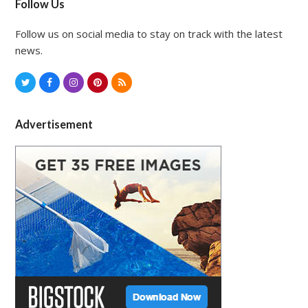
Follow Us
Follow us on social media to stay on track with the latest
news.
T
F
I
P
R
w
a
n
i
S
i
c
s
n
S
Advertisement
t
e
t
t
t
b
a
e
e
o
g
r
r
o
r
e
k
a
s
m
t