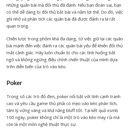
những quân bài mà đối thủ đã đánh. Nếu bạn đoán sai, bạn
có thể dễ dàng bị đối thủ bắt bài và nắm lợi thế. Do đó, việc
ghi nhớ và phân tích các quân bài đã được đánh ra là rất
quan trọng.
Chiến lược trong phỏm khá đa dạng, từ việc giữ lại các quân
bài mạnh đến việc đánh ra các quân bài yếu để khiến đối thủ
mất cảnh giác. Hãy luôn chuẩn bị cho các tình huống bất
ngờ và không ngừng điều chỉnh chiến thuật của mình dựa
trên diễn biến của trò vào kèo.
Poker
Trong số các trò đỏ đen, poker nổi bật với tính cạnh tranh
cao và yêu cầu game thủ phải có mẹo vào kèo phân tích,
tâm lý vững vàng và khả năng bluff tốt. Tại kết quả xsmb
100 ngày, poker không chỉ là một trò vào kèo may rủi mà
còn là một môn nghệ thuật thực sự.