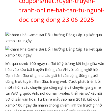
coupons/nettruyen-truyen-
tranh-online-bat-tan-tu-nguoi-
doc-cong-dong-23-06-2025
kết quả xsmb 100 ngày ra đời từ ý tưởng kết hợp giữa văn
hóa vào kèo bài truyền thống của VN với công nghệ hiện
đại, nhằm đáp ứng nhu cầu giải trí của cộng đồng người
dùng trực tuyến. Ban đầu, trang web được phát triển bởi
một nhóm các chuyên gia công nghệ và chuyên gia game
tại Vương quốc Anh, nơi domain .wales thể hiện sự kết nối
với di sản văn hóa. Từ khi ra mắt vào năm 2018, kết quả
xsmb 100 ngày đã nhanh chóng chiếm lĩnh thị trường nhờ