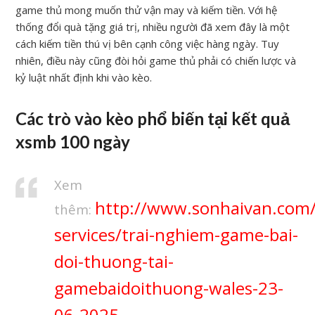
game thủ mong muốn thử vận may và kiếm tiền. Với hệ
thống đổi quà tặng giá trị, nhiều người đã xem đây là một
cách kiếm tiền thú vị bên cạnh công việc hàng ngày. Tuy
nhiên, điều này cũng đòi hỏi game thủ phải có chiến lược và
kỷ luật nhất định khi vào kèo.
Các trò vào kèo phổ biến tại kết quả
xsmb 100 ngày
Xem
http://www.sonhaivan.com
thêm:
services/trai-nghiem-game-bai-
doi-thuong-tai-
gamebaidoithuong-wales-23-
06-2025