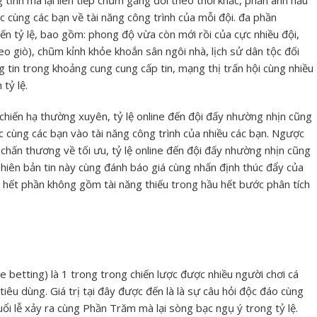
tĩnh mà lại liên tiếp chũm gắng đổi theo thời khắc, phản ánh hầu
 cùng các bạn về tài năng công trình của mỗi đội. đa phần
n tỷ lệ, bao gồm: phong độ vừa còn mới rồi của cực nhiều đội,
eo giò), chũm kỉnh khỏe khoắn sân ngôi nhà, lịch sử dân tộc đối
ng tin trong khoảng cung cung cấp tin, mạng thị trấn hội cùng nhiều
tỷ lệ.
chiến hạ thường xuyên, tỷ lệ online đến đội đấy nhường nhịn cũng
 cùng các bạn vào tài năng công trình của nhiều các bạn. Ngược
ị chấn thương về tối ưu, tỷ lệ online đến đội đấy nhường nhịn cũng
phiên bản tin này cùng đánh báo giá cùng nhấn định thúc đẩy của
u hết phần không gồm tài năng thiếu trong hầu hết bước phân tích
ue betting) là 1 trong trong chiến lược được nhiều người chơi cá
êu dùng. Giá trị tại đây được đến là là sự câu hỏi độc đáo cùng
ổi lễ xảy ra cùng Phần Trăm mà lại sòng bạc ngụ ý trong tỷ lệ.