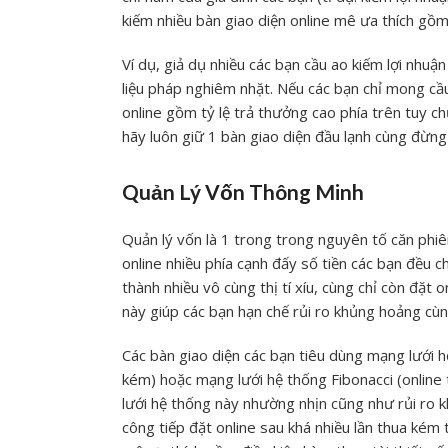
kiếm nhiều bàn giao diện online mê ưa thích gồm
Ví dụ, giả dụ nhiều các bạn cầu ao kiếm lợi nhu
liệu pháp nghiêm nhặt. Nếu các bạn chỉ mong cầ
online gồm tỷ lệ trả thưởng cao phía trên tuy c
hãy luôn giữ 1 bàn giao diện đầu lạnh cùng đừng
Quản Lý Vốn Thông Minh
Quản lý vốn là 1 trong trong nguyên tố căn phiê
online nhiều phía cạnh đấy số tiền các bạn đều ch
thành nhiều vô cùng thị tí xíu, cùng chỉ còn đặt 
này giúp các bạn hạn chế rủi ro khủng hoảng cù
Các bàn giao diện các bạn tiêu dùng mạng lưới hệ
kém) hoặc mạng lưới hệ thống Fibonacci (online
lưới hệ thống này nhường nhịn cũng như rủi ro 
công tiếp đặt online sau khá nhiều lần thua ké