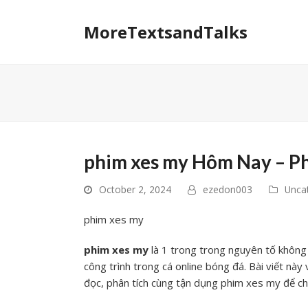
MoreTextsandTalks
phim xes my Hôm Nay – P
October 2, 2024
ezedon003
Unca
phim xes my
phim xes my
là 1 trong trong nguyên tố không
công trình trong cá online bóng đá. Bài viết này
đọc, phân tích cùng tận dụng phim xes my để chi