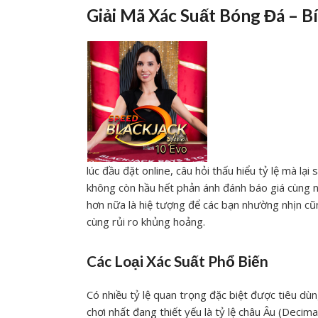
Giải Mã Xác Suất Bóng Đá – B
lúc đầu đặt online, câu hỏi thấu hiểu tỷ lệ mà lạ
không còn hầu hết phản ánh đánh báo giá cùng nh
hơn nữa là hiệ tượng để các bạn nhường nhịn cũ
cùng rủi ro khủng hoảng.
Các Loại Xác Suất Phổ Biến
Có nhiều tỷ lệ quan trọng đặc biệt được tiêu dù
chơi nhất đang thiết yếu là tỷ lệ châu Âu (Decim