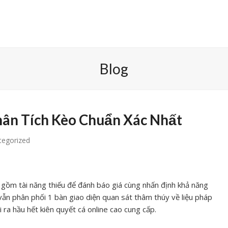
Blog
hân Tích Kèo Chuẩn Xác Nhất
tegorized
 gồm tài năng thiếu để đánh báo giá cùng nhấn định khả năng
 vẫn phân phối 1 bàn giao diện quan sát thâm thúy về liệu pháp
 ra hầu hết kiên quyết cá online cao cung cấp.