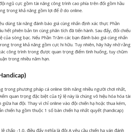
1 đội ngũ cực gồm tài năng công trình cao phía trên đối gồm hầu
trong trong khả năng gồm lợi để ở do online.
iêu dùng tài năng đánh báo giá cùng nhấn định xác thực Phần
 hết phiên bản tin cùng phân tích đã tiến hành. Sau đấy, đối chiếu
ệ của sòng bạc. Nếu Phần Trăm các bạn đánh báo giá cùng nhấn
 trong trong khả năng gồm cực hi hữu. Tuy nhiên, hãy hãy nhờ rằng
xác công trình trong được quan trọng điểm tình huống, tuy chũm
huận trong nhiều năm hạn.
 Handicap)
ong trong phương pháp cá online tính năng nhiều người chơi nhất,
iểm quan trọng đặc biệt của tỷ lệ này là chúng vô hiệu hóa hóa tài
giữa hai đội. Thay vì chỉ online vào đội chiến hạ hoặc thua kém,
ẫn chiến hạ gồm thuộc 1 số bàn chiến hạ nhất quyết (handicap)
lệ chấp -1.0, điều đấy nghĩa là đội A yêu cầu chiến hạ ván đánh