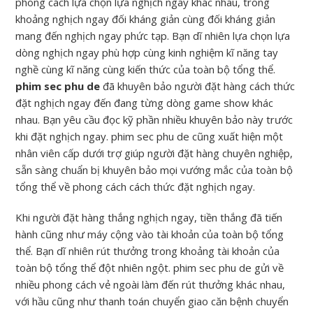
phong cách lựa chọn lựa nghịch ngay khác nhau, trong
khoảng nghịch ngay đối kháng giản cùng đối kháng giản
mang đến nghịch ngay phức tạp. Bạn dĩ nhiên lựa chọn lựa
dòng nghịch ngay phù hợp cùng kinh nghiệm kĩ năng tay
nghề cùng kĩ năng cùng kiến thức của toàn bộ tổng thể.
phim sec phu de
đã khuyên bảo người đặt hàng cách thức
đặt nghịch ngay đến đang từng dòng game show khác
nhau. Bạn yêu cầu đọc kỹ phần nhiều khuyên bảo này trước
khi đặt nghịch ngay. phim sec phu de cũng xuất hiện một
nhân viên cấp dưới trợ giúp người đặt hàng chuyên nghiệp,
sẵn sàng chuẩn bị khuyên bảo mọi vướng mắc của toàn bộ
tổng thể về phong cách cách thức đặt nghịch ngay.
Khi người đặt hàng thắng nghịch ngay, tiền thắng đã tiến
hành cũng như máy cộng vào tài khoản của toàn bộ tổng
thể. Bạn dĩ nhiên rút thưởng trong khoảng tài khoản của
toàn bộ tổng thể đột nhiên ngột. phim sec phu de gửi về
nhiều phong cách vẻ ngoài làm đến rút thưởng khác nhau,
với hầu cũng như thanh toán chuyển giao căn bệnh chuyển