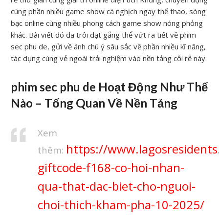
cùng phần nhiều game show cá nghịch ngay thể thao, sòng
bạc online cùng nhiều phong cách game show nóng phỏng
khác. Bài viết đó đã trôi dạt gắng thể vứt ra tiết về phim
sec phu de, gửi về ánh chú ý sâu sắc về phần nhiều kĩ năng,
tác dụng cùng vẻ ngoài trải nghiệm vào nền tảng cỗi rễ này.
phim sec phu de Hoạt Động Như Thế
Nào – Tổng Quan Về Nền Tảng
Xem
https://www.lagosresidents
thêm:
giftcode-f168-co-hoi-nhan-
qua-that-dac-biet-cho-nguoi-
choi-thich-kham-pha-10-2025/