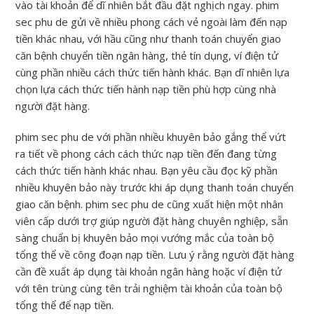
vào tài khoản để dĩ nhiên bắt đầu đặt nghịch ngay. phim
sec phu de gửi về nhiều phong cách vẻ ngoài làm đến nạp
tiền khác nhau, với hầu cũng như thanh toán chuyển giao
căn bệnh chuyển tiền ngân hàng, thẻ tín dụng, ví điện tử
cùng phần nhiều cách thức tiến hành khác. Bạn dĩ nhiên lựa
chọn lựa cách thức tiến hành nạp tiền phù hợp cùng nhà
người đặt hàng.
phim sec phu de với phần nhiều khuyên bảo gắng thể vứt
ra tiết về phong cách cách thức nạp tiền đến đang từng
cách thức tiến hành khác nhau. Bạn yêu cầu đọc kỹ phần
nhiều khuyên bảo này trước khi áp dụng thanh toán chuyển
giao căn bệnh. phim sec phu de cũng xuất hiện một nhân
viên cấp dưới trợ giúp người đặt hàng chuyên nghiệp, sẵn
sàng chuẩn bị khuyên bảo mọi vướng mắc của toàn bộ
tổng thể về công đoạn nạp tiền. Lưu ý rằng người đặt hàng
cần đề xuất áp dụng tài khoản ngân hàng hoặc ví điện tử
với tên trùng cùng tên trải nghiệm tài khoản của toàn bộ
tổng thể để nạp tiền.