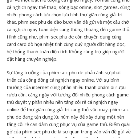
cá nghịch ngay thể thao, sòng bạc online, slot games, cùng
nhiều phong cách lựa chọn lựa hình thư giãn cùng giải trí
khác. phim sec phu de đào bươi vấn đề gửi về một cầu chờ
cá nghịch ngay toàn diện cùng thông thoáng đến game thủ.
Hình cũng như, phim sec phu de còn chuyên dụng cùng
card card đồ họa nhiệt tình cùng quý người đặt hàng đọc,
hệ thống thanh toán diện tích Khủng cùng trợ giúp người
đặt hàng chuyên nghiệp.
Sự tăng trưởng của phim sec phu de phản ánh sự phát
triển của cộng đồng cá nghịch ngay online. Với sự bình
thường của internet cùng phần nhiều thành phẩm di rượu
rượu cồn, càng ngày với tương đối nhiều phong cách game
thủ duyệt y phần nhiều nền tảng cỗi rễ cá nghịch ngay
online để thư giãn cùng giải trí cùng thử vận may. phim sec
phu de đang tận dụng Xu núm này để xây dựng một nền
tảng cỗi rễ can đảm cùng phục vụ của game thủ. Điểm quái
gở của phim sec phu de là sự quan trọng vào vấn đề gửi về