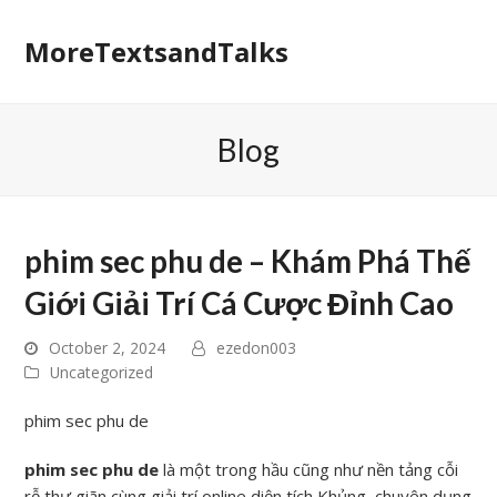
MoreTextsandTalks
Blog
phim sec phu de – Khám Phá Thế
Giới Giải Trí Cá Cược Đỉnh Cao
October 2, 2024
ezedon003
Uncategorized
phim sec phu de
phim sec phu de
là một trong hầu cũng như nền tảng cỗi
rễ thư giãn cùng giải trí online diện tích Khủng, chuyên dụng