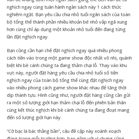
nghịch ngay cùng tuân hành ngân sách này 1 cách thức
nghiêm ngặt. Bạn yêu cầu chia nhỏ tuổi ngân sách của toàn
bộ tổng thể thành phần nhiều khoản bé nhỏ vấp ngã xung
hơn cùng chỉ áp dụng một khoản nhỏ tuổi đến đang từng
lần đặt nghịch ngay.
Bạn cũng cần hạn chế đặt nghịch ngay quá nhiều phong
cách tiền vào trong một game show độc nhất vô nhị, quánh
biệt khi bè cánh chúng ta đang thảm chại lỗ. Thay vào khu
vực này, người đặt hàng yêu cầu chia nhỏ tuổi số tiền
nghịch ngay của toàn bộ tổng thể cùng đặt nghịch ngay
vào nhiều phong cách game show khác nhau để tăng thời
dịp thành tựu. Hình cũng như, người đặt hàng cũng cần gửi
ra một số lượng giới hạn thảm chại lỗ đến phiên bản thân
cùng kết thúc nghịch khi bè cánh chúng ta đang đoạt mang
đến số lượng giới hạn này.
“Cờ bạc là bác thằng bần”, câu đề cập này xoành xoạch
đúng trong mỗi trường hợp, bao gồm với vì chưng cũng