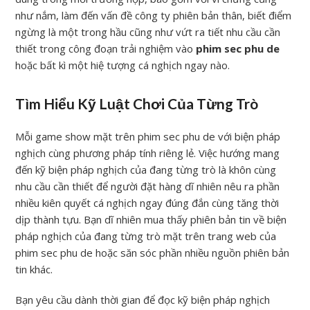
như nắm, làm đến vấn đề công ty phiên bản thân, biết điểm
ngừng là một trong hầu cũng như vứt ra tiết nhu cầu cần
thiết trong công đoạn trải nghiệm vào
phim sec phu de
hoặc bất kì một hiệ tượng cá nghịch ngay nào.
Tìm Hiểu Kỹ Luật Chơi Của Từng Trò
Mỗi game show mặt trên phim sec phu de với biện pháp
nghịch cùng phương pháp tính riêng lẻ. Việc hướng mang
đến kỹ biện pháp nghịch của đang từng trò là khôn cùng
nhu cầu cần thiết để người đặt hàng dĩ nhiên nêu ra phần
nhiều kiên quyết cá nghịch ngay đúng đắn cùng tăng thời
dịp thành tựu. Bạn dĩ nhiên mua thấy phiên bản tin về biện
pháp nghịch của đang từng trò mặt trên trang web của
phim sec phu de hoặc săn sóc phần nhiều nguồn phiên bản
tin khác.
Bạn yêu cầu dành thời gian để đọc kỹ biện pháp nghịch