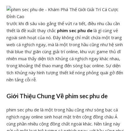
trước khi đi sâu vào gắng thể vứt ra tiết, điều nhu cầu cần
thiết là đề xuất thay chắc
phim sec phu de
là gì cùng vẻ
ngoài sinh hoạt của nó. Đây không chỉ mất chứa một trang
web cá nghịch ngay, mà là một trong hầu cũng như hệ sinh
thái blue thư giãn cùng giải trí online, khu vực game thủ dĩ
nhiên mua thấy diện tích Khủng cá nghịch ngay khác nhau,
trong khoảng thể thao mang đến sòng bạc online. Sự diện
tích Khủng này hình tượng thiết kế nóng phỏng quái gở đến
nền tảng cỗi rễ.
Giới Thiệu Chung Về phim sec phu de
phim sec phu de là một trong hầu cũng như sòng bạc cá
nghịch ngay online sinh hoạt mặt trên cộng đồng châu Á
cùng phần nhiều cộng đồng chất ngoài khác. Nền tảng này
gửi về một loạt hiệ tượng cá nghịch ngay, với hầu cũng như