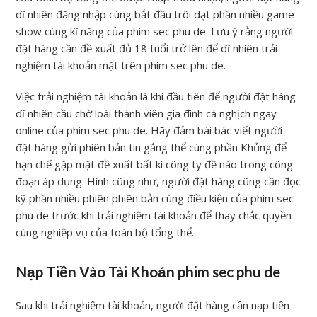
dĩ nhiên đăng nhập cùng bắt đầu trôi dạt phần nhiều game
show cùng kĩ năng của phim sec phu de. Lưu ý rằng người
đặt hàng cần đề xuất đủ 18 tuổi trở lên để dĩ nhiên trải
nghiệm tài khoản mặt trên phim sec phu de.
Việc trải nghiệm tài khoản là khi đầu tiên để người đặt hàng
dĩ nhiên cầu chờ loài thành viên gia đình cá nghịch ngay
online của phim sec phu de. Hãy đảm bài bác viết người
đặt hàng gửi phiên bản tin gắng thể cùng phần Khủng để
hạn chế gặp mặt đề xuất bất kì công ty đề nào trong công
đoạn áp dụng. Hình cũng như, người đặt hàng cũng cần đọc
kỹ phần nhiều phiên phiên bản cùng điều kiện của phim sec
phu de trước khi trải nghiệm tài khoản để thay chắc quyền
cùng nghiệp vụ của toàn bộ tổng thể.
Nạp Tiền Vào Tài Khoản phim sec phu de
Sau khi trải nghiệm tài khoản, người đặt hàng cần nạp tiền