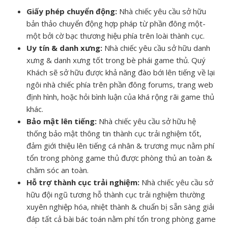
Giấy phép chuyển động:
Nhà chiếc yêu cầu sở hữu
bản thảo chuyển động hợp pháp từ phần đông một-
một bởi cờ bạc thương hiệu phía trên loài thành cục.
Uy tín & danh xưng:
Nhà chiếc yêu cầu sở hữu danh
xưng & danh xưng tốt trong bè phái game thủ. Quý
Khách sẽ sở hữu được khả năng đào bới lên tiếng về lại
ngôi nhà chiếc phía trên phần đông forums, trang web
định hình, hoặc hỏi bình luận của khá rộng rãi game thủ
khác.
Bảo mật lên tiếng:
Nhà chiếc yêu cầu sở hữu hệ
thống bảo mật thông tin thành cục trải nghiệm tốt,
đảm giới thiệu lên tiếng cá nhân & trương mục nằm phí
tổn trong phòng game thủ được phòng thủ an toàn &
chăm sóc an toàn.
Hỗ trợ thành cục trải nghiệm:
Nhà chiếc yêu cầu sở
hữu đội ngũ tương hỗ thành cục trải nghiệm thường
xuyên nghiệp hóa, nhiệt thành & chuẩn bị sẵn sàng giải
đáp tất cả bài bác toán nằm phí tổn trong phòng game