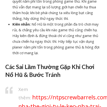
quyết nằm phí tổn trong phòng game thủ. Khi game
thủ vẫn đạt mang lại số lượng giới hạn chiến hạ thua
thảm hoặc khi bè phái chúng ta xiêu lòng bạt căng
thẳng, hãy dừng thử ngay thức thì.
Kiên nhẫn:
Nổ Hũ là một trong phần đa trò chơi may
rủi, & chẳng yêu cầu khi nào game thủ cũng chiến hạ.
Hãy kiên định & đừng thoái chí ví cũng như game thủ
chưa chiến hạ ngay thức thì. Hãy tiếp tục vận dụng
planer nằm phí tổn trong phòng game thủ & hóng đợi
thời cơ mang lại.
Các Sai Lầm Thường Gặp Khi Chơi
Nổ Hũ & Bước Tránh
Xem
https://ntpscrewbarrels.c
thêm:
pha-the-gioi-ty-le-keo-nha-trai-