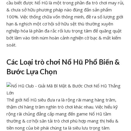
cầu biết được Nổ Hũ là một trong phần đa trò chơi may rủi,
& chưa sở hữu phương pháp nào đúng đắn sản phẩm
100%. Việc thống chữa vốn thông minh, đề ra số lượng giới
hạn & nghịch một cơ hội sở hữu sệt thù thường xuyên
nghiệp hóa là phần đa rắc rối lưu trọng tâm để quăng quật
bớt lâm vào tình núm hoàn cảnh nghiện cờ bạc & mất kiểm
soát.
Các Loại trò chơi Nổ Hũ Phổ Biến &
Bước Lựa Chọn
Thế giới Nổ Hũ siêu đưa ra là rộng rãi mang hàng trăm,
thậm chí hàng trăm nghìn trò chơi khác nhau. Việc hiểu kỹ
rộng rãi chủng đẳng cấp mang đến game Nổ Hũ tầm
thường & cơ hội săn tải trò chơi phù hợp mang thị hiếu &
tiền nong của bè phái chúng ta là siêu lưu trọng tâm.