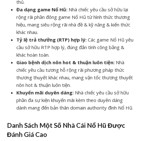
thủ.
Đa dạng game Nổ Hũ:
Nhà chiếc yêu cầu sở hữu lại
rộng rãi phần đông game Nổ Hũ từ hình thức thương
hiệu, mang siêu rộng rãi nhà đề & kỹ năng & kiến thức
khác nhau.
Tỷ lệ trả thưởng (RTP) hợp lý:
Các game Nổ Hũ yêu
cầu sở hữu RTP hợp lý, đúng đắn tính công bằng &
khác hoàn toàn.
Giao bệnh dịch nôn hot & thuận luôn tiện:
Nhà
chiếc yêu cầu tương hỗ rộng rãi phương pháp thức
thương thuyết khác nhau, mang vận tốc thương thuyết
nôn hot & thuận luôn tiện.
Khuyến mãi duyên dáng:
Nhà chiếc yêu cầu sở hữu
phần đa sự kiện khuyến mãi kèm theo duyên dáng
dành mang đến bản thân domain authority đình Nổ Hũ.
Danh Sách Một Số Nhà Cái Nổ Hũ Được
Đánh Giá Cao