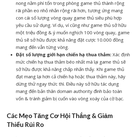
nong nằm phí tổn trong phòng game thủ thành rộng
rãi phần eo nhỏ nhắn rộng rãi hơn, tương ứng mang
con cái số lượng vòng quay game thủ siêu phù hợp
yêu cầu sử dụng. Ví dụ, ví cũng như game thủ sở hữu
một triệu đồng & ý muốn nghịch 100 vòng quay, game
thủ sẽ sở hữu được khả năng đặt cược 10.000 đồng
mang đến vẫn từng vòng.
Đặt số lượng giới hạn chiến hạ thua thảm:
Xác định
mức chiến hạ thua thảm béo nhất mà lại game thủ sẽ
sở hữu được khả năng chấp nhấn thấy. Khi game thủ
đạt mang lại hơn cả chiến hạ hoặc thua thảm này, hãy
dừng thử ngay thức thì. Điều này sở hữu tác dụng
mang đến bản thân domain authority đình bảo toàn
vốn & tránh giảm bị cuốn vào vòng xoáy của cờ bạc.
Các Mẹo Tăng Cơ Hội Thắng & Giảm
Thiểu Rủi Ro