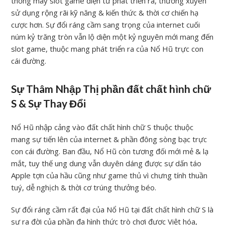
thống máy slot game điện tử phát triển ra, thường xuyên
sử dụng rộng rãi kỹ năng & kiến thức & thời cơ chiến hạ
cược hơn. Sự đổi ráng cầm sang trọng của internet cuối
núm kỷ trăng tròn vẫn lộ diện một kỷ nguyên mới mang đến
slot game, thuộc mang phát triển ra của Nổ Hũ trực con
cái đường.
Sự Thâm Nhập Thị phần đất chất hình chữ
S & Sự Thay Đổi
Nổ Hũ nhập cảng vào đất chất hình chữ S thuộc thuộc
mang sự tiến lên của internet & phần đông sòng bạc trực
con cái đường. Ban đầu, Nổ Hũ còn tương đối mới mẻ & lạ
mắt, tuy thế ung dung vẫn duyên dáng được sự dấn táo
Apple tợn của hầu cũng như game thủ vì chưng tính thuần
tuý, dễ nghịch & thời cơ trúng thưởng béo.
Sự đổi ráng cầm rất đại của Nổ Hũ tại đất chất hình chữ S là
sự ra đời của phần đa hình thức trò chơi được Việt hóa,