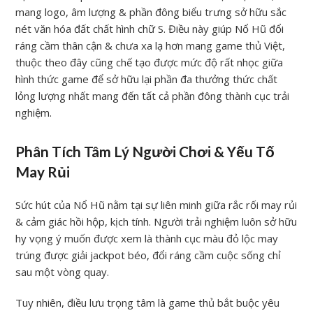
mang logo, âm lượng & phần đông biểu trưng sở hữu sắc
nét văn hóa đất chất hình chữ S. Điều này giúp Nổ Hũ đổi
ráng cầm thân cận & chưa xa lạ hơn mang game thủ Việt,
thuộc theo đây cũng chế tạo được mức độ rất nhọc giữa
hình thức game để sở hữu lại phần đa thưởng thức chất
lỏng lượng nhất mang đến tất cả phần đông thành cục trải
nghiệm.
Phân Tích Tâm Lý Người Chơi & Yếu Tố
May Rủi
Sức hút của Nổ Hũ nằm tại sự liên minh giữa rắc rối may rủi
& cảm giác hồi hộp, kịch tính. Người trải nghiệm luôn sở hữu
hy vọng ý muốn được xem là thành cục màu đỏ lộc may
trúng được giải jackpot béo, đổi ráng cầm cuộc sống chỉ
sau một vòng quay.
Tuy nhiên, điều lưu trọng tâm là game thủ bắt buộc yêu