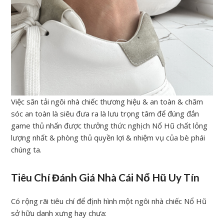
Việc săn tải ngôi nhà chiếc thương hiệu & an toàn & chăm
sóc an toàn là siêu đưa ra là lưu trọng tâm để đúng đắn
game thủ nhấn được thưởng thức nghịch Nổ Hũ chất lỏng
lượng nhất & phòng thủ quyền lợi & nhiệm vụ của bè phái
chúng ta.
Tiêu Chí Đánh Giá Nhà Cái Nổ Hũ Uy Tín
Có rộng rãi tiêu chí để định hình một ngôi nhà chiếc Nổ Hũ
sở hữu danh xưng hay chưa: