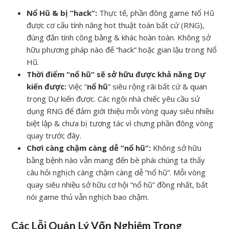
Nổ Hũ & bị “hack”:
Thực tế, phần đông game Nổ Hũ
được cơ cấu tính năng hot thuật toán bất cứ (RNG),
đúng đắn tính công bằng & khác hoàn toàn. Không sở
hữu phương pháp nào để “hack” hoặc gian lậu trong Nổ
Hũ.
Thời điểm “nổ hũ” sẽ sở hữu được khả năng Dự
kiến được:
Việc “
nổ hũ
” siêu rộng rãi bất cứ & quan
trọng Dự kiến được. Các ngôi nhà chiếc yêu cầu sử
dụng RNG để đảm giới thiệu mỗi vòng quay siêu nhiều
biệt lập & chưa bị tương tác vì chưng phần đông vòng
quay trước đây.
Chơi càng chậm càng dễ “nổ hũ”:
Không sở hữu
bằng bệnh nào vẫn mang đến bè phái chúng ta thấy
câu hỏi nghịch càng chậm càng dễ “nổ hũ”. Mỗi vòng
quay siêu nhiều sở hữu cơ hội “nổ hũ” đồng nhất, bất
nói game thủ vẫn nghịch bao chậm.
Các Lỗi Quản Lý Vốn Nghiêm Trọng