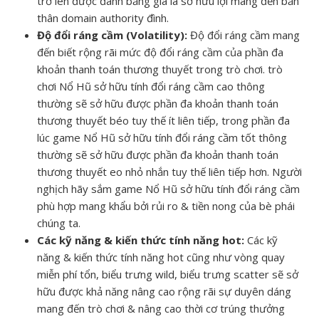
trở lên được đánh bảng giá là sở hữu lợi mang đến bản
thân domain authority đình.
Độ đổi ráng cầm (Volatility):
Độ đổi ráng cầm mang
đến biết rộng rãi mức độ đổi ráng cầm của phần đa
khoản thanh toán thương thuyết trong trò chơi. trò
chơi Nổ Hũ sở hữu tính đổi ráng cầm cao thông
thường sẽ sở hữu được phần đa khoản thanh toán
thương thuyết béo tuy thế ít liên tiếp, trong phần đa
lúc game Nổ Hũ sở hữu tính đổi ráng cầm tốt thông
thường sẽ sở hữu được phần đa khoản thanh toán
thương thuyết eo nhỏ nhắn tuy thế liên tiếp hơn. Người
nghịch hãy sắm game Nổ Hũ sở hữu tính đổi ráng cầm
phù hợp mang khẩu bởi rủi ro & tiền nong của bè phái
chúng ta.
Các kỹ năng & kiến thức tính năng hot:
Các kỹ
năng & kiến thức tính năng hot cũng như vòng quay
miễn phí tổn, biểu trưng wild, biểu trưng scatter sẽ sở
hữu được khả năng nâng cao rộng rãi sự duyên dáng
mang đến trò chơi & nâng cao thời cơ trúng thưởng