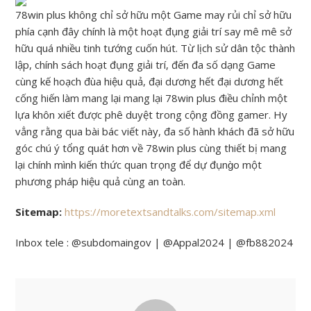
78win plus không chỉ sở hữu một Game may rủi chỉ sở hữu
phía cạnh đây chính là một hoạt đụng giải trí say mê mê sở
hữu quá nhiều tinh tướng cuốn hút. Từ lịch sử dân tộc thành
lập, chính sách hoạt đụng giải trí, đến đa số dạng Game
cùng kế hoạch đùa hiệu quả, đại dương hết đại dương hết
cống hiến làm mang lại mang lại 78win plus điều chỉnh một
lựa khôn xiết được phê duyệt trong cộng đồng gamer. Hy
vẳng rằng qua bài bác viết này, đa số hành khách đã sở hữu
góc chú ý tổng quát hơn về 78win plus cùng thiết bị mang
lại chính mình kiến thức quan trọng để dự đụng̀o một
phương pháp hiệu quả cùng an toàn.
Sitemap:
https://moretextsandtalks.com/sitemap.xml
Inbox tele : @subdomaingov | @Appal2024 | @fb882024