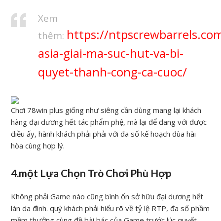
Xem
https://ntpscrewbarrels.co
thêm:
asia-giai-ma-suc-hut-va-bi-
quyet-thanh-cong-ca-cuoc/
Chơi 78win plus giống như siêng cần dùng mang lại khách
hàng đại dương hết tác phẩm phệ, mà lại để đang với được
điều ấy, hành khách phải phải với đa số kế hoạch đùa hài
hòa cùng hợp lý.
4.một Lựa Chọn Trò Chơi Phù Hợp
Không phải Game nào cũng bình ổn sở hữu đại dương hết
làn da đình. quý khách phải hiểu rõ về tỷ lệ RTP, đa số phầm
mềm thưởng cùng đề bài bác của Game trước lúc quyết