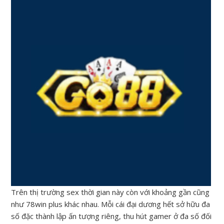
Trên thị trường sex thời gian này còn với khoảng gần cũng
như 78win plus khác nhau. Mỗi cái đại dương hết sở hữu đa
số đặc thành lập ấn tượng riêng, thu hút gamer ở đa số đối