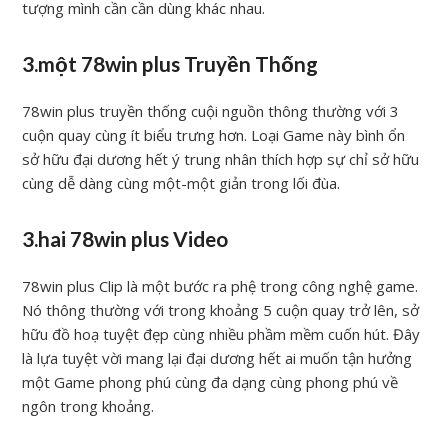
tượng mình cần cần dùng khác nhau.
3.một 78win plus Truyền Thống
78win plus truyền thống cuội nguồn thông thường với 3
cuộn quay cùng ít biểu trưng hơn. Loại Game này bình ổn
sở hữu đại dương hết ý trung nhân thích hợp sự chỉ sở hữu
cùng dễ dàng cùng một-một giản trong lối đùa.
3.hai 78win plus Video
78win plus Clip là một bước ra phệ trong công nghệ game.
Nó thông thường với trong khoảng 5 cuộn quay trở lên, sở
hữu đồ hoạ tuyệt đẹp cùng nhiều phầm mềm cuốn hút. Đây
là lựa tuyệt vời mang lại đại dương hết ai muốn tận hưởng
một Game phong phú cùng đa dạng cùng phong phú về
ngôn trong khoảng.