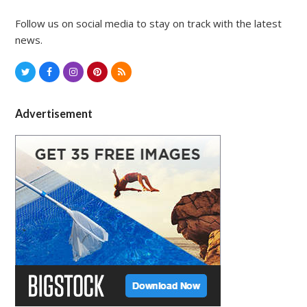
Follow us on social media to stay on track with the latest
news.
T
F
I
P
R
w
a
n
i
S
i
c
s
n
S
Advertisement
t
e
t
t
t
b
a
e
e
o
g
r
r
o
r
e
k
a
s
m
t