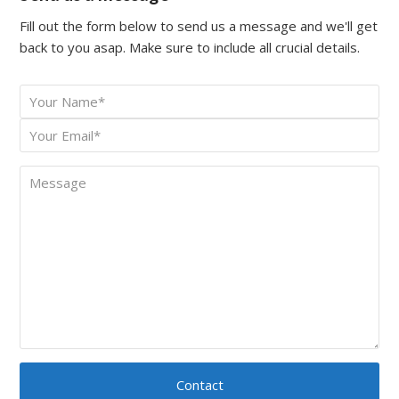
Fill out the form below to send us a message and we'll get
back to you asap. Make sure to include all crucial details.
Your
*
Name
Your
*
Email
Message
Contact