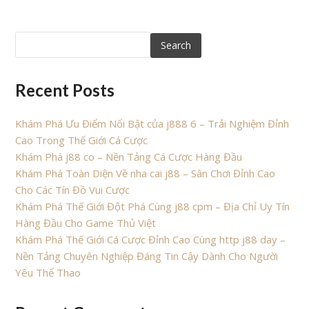
Search
Recent Posts
Khám Phá Ưu Điểm Nổi Bật của j888 6 – Trải Nghiệm Đỉnh
Cao Trong Thế Giới Cá Cược
Khám Phá j88 co – Nền Tảng Cá Cược Hàng Đầu
Khám Phá Toàn Diện Về nha cai j88 – Sân Chơi Đỉnh Cao
Cho Các Tín Đồ Vui Cược
Khám Phá Thế Giới Đột Phá Cùng j88 cpm – Địa Chỉ Uy Tín
Hàng Đầu Cho Game Thủ Việt
Khám Phá Thế Giới Cá Cược Đỉnh Cao Cùng http j88 day –
Nền Tảng Chuyên Nghiệp Đáng Tin Cậy Dành Cho Người
Yêu Thể Thao