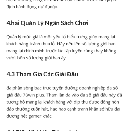
định hành đụng dự đụng̀o.
4.hai Quản Lý Ngân Sách Chơi
Quản lý mức giá là một yếu tố biểu trưng giúp mang lại
khách hàng tránh thua lỗ. Hãy nêu lên số lượng giới hạn
mang lại chính mình trước lúc tập luyện cùng thay không
vượt bên số lượng giới hạn ấy.
4.3 Tham Gia Các Giải Đấu
đa phần sòng bạc trực tuyến đường doanh nghiệp đa số
giải đấu 78win plus. Tham làn da vào đa số giải đấu này đã
tương hỗ mang lại khách hàng với dịp thu được đông hòn
đảo thưởng cuốn hút, hao hao cạnh tranh khăn sở hữu đại
dương hết gamer khác.