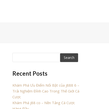
Search
Recent Posts
Khám Phá Ưu Điểm Nổi Bật của j888 6 –
Trải Nghiệm Đỉnh Cao Trong Thế Giới Cá
Cược
Khám Phá j88 co – Nền Tảng Cá Cược
Hàng Đầu