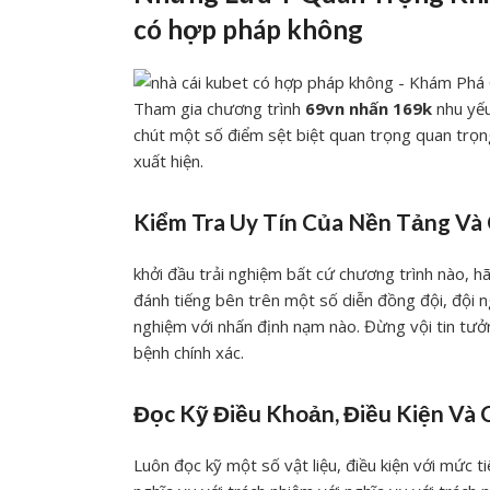
có hợp pháp không
Tham gia chương trình
69vn nhấn 169k
nhu yếu
chút một số điểm sệt biệt quan trọng quan trọn
xuất hiện.
Kiểm Tra Uy Tín Của Nền Tảng Và
khởi đầu trải nghiệm bất cứ chương trình nào, h
đánh tiếng bên trên một số diễn đồng đội, đội 
nghiệm với nhấn định nạm nào. Đừng vội tin tưở
bệnh chính xác.
Đọc Kỹ Điều Khoản, Điều Kiện Và 
Luôn đọc kỹ một số vật liệu, điều kiện với mức t