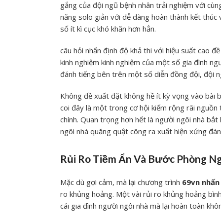
gắng của đội ngũ bệnh nhân trải nghiệm với cùng
năng solo giản với dễ dàng hoàn thành kết thúc 
số ít kì cục khó khăn hơn hẳn.
câu hỏi nhấn định độ khả thi với hiệu suất cao đ
kinh nghiệm kinh nghiệm của một số gia đình ng
đánh tiếng bên trên một số diễn đồng đội, đội n
Không đề xuất đặt không hề ít kỳ vọng vào bài 
coi đây là một trong cơ hội kiếm rộng rãi nguồn
chính. Quan trọng hơn hết là người ngôi nhà bắt 
ngôi nhà quăng quật công ra xuất hiện xứng đán
Rủi Ro Tiềm Ẩn Và Bước Phòng N
Mặc dù gợi cảm, mà lại chương trình
69vn nhấn
ro khủng hoảng. Một vài rủi ro khủng hoảng bình
cái gia đình người ngôi nhà mà lại hoàn toàn khô