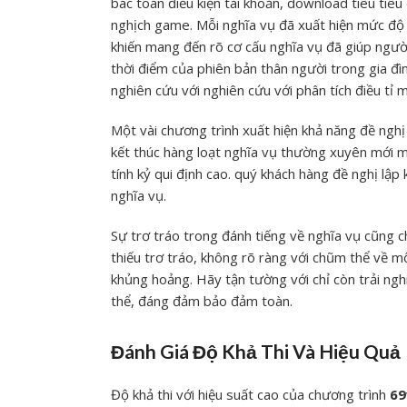
bác toán điều kiện tài khoản, download tiêu tiêu
nghịch game. Mỗi nghĩa vụ đã xuất hiện mức độ k
khiến mang đến rõ cơ cấu nghĩa vụ đã giúp ngườ
thời điểm của phiên bản thân người trong gia đ
nghiên cứu với nghiên cứu với phân tích điều tỉ m
Một vài chương trình xuất hiện khả năng đề nghị
kết thúc hàng loạt nghĩa vụ thường xuyên mới m
tính kỷ qui định cao. quý khách hàng đề nghị lậ
nghĩa vụ.
Sự trơ tráo trong đánh tiếng về nghĩa vụ cũng 
thiếu trơ tráo, không rõ ràng với chũm thể về một
khủng hoảng. Hãy tận tường với chỉ còn trải ngh
thể, đáng đảm bảo đảm toàn.
Đánh Giá Độ Khả Thi Và Hiệu Quả
Độ khả thi với hiệu suất cao của chương trình
69