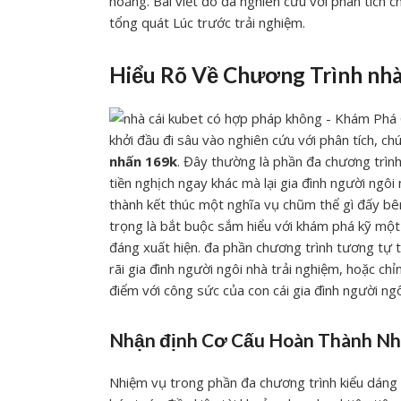
hoảng. Bài viết đó đã nghiên cứu với phân tích ch
tổng quát Lúc trước trải nghiệm.
Hiểu Rõ Về Chương Trình nhà
khởi đầu đi sâu vào nghiên cứu với phân tích, c
nhấn 169k
. Đây thường là phần đa chương trìn
tiền nghịch ngay khác mà lại gia đình người ngô
thành kết thúc một nghĩa vụ chũm thể gì đấy bê
trọng là bắt buộc sắm hiểu với khám phá kỹ một 
đáng xuất hiện. đa phần chương trình tương tự 
rãi gia đình người ngôi nhà trải nghiệm, hoặc chỉ
điểm với công sức của con cái gia đình người ngô
Nhận định Cơ Cấu Hoàn Thành N
Nhiệm vụ trong phần đa chương trình kiểu dáng