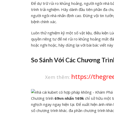
Để dự trữ rủi ro khủng hoảng, người ngôi nhà 
trình trải nghiệm. Hãy dành đầu tiên phần đa chư
người ngôi nhà nhấn định cao. Đừng vội tin tưở
bệnh chính xác.
Luôn thử nghiệm kỹ một số vật liệu, điều kiện L
quyền riêng tư để né rủi ro khủng hoảng mất đán
hoặc nghi hoặc, hãy dừng lại với bài bác viết này
So Sánh Với Các Chương Trìn
https://thegr
Xem thêm:
Chương trình
69vn nhấn 169k
chỉ sở hữu một t
nghịch ngay ngay hiện tại. Để xuất hiện ánh nhìn
số chương trình khác. đa phần chương trình khác