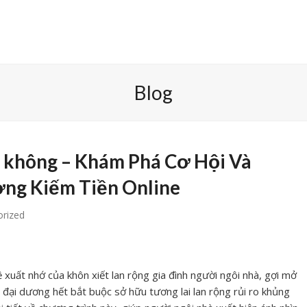
Blog
p không – Khám Phá Cơ Hội Và
ng Kiếm Tiền Online
orized
xuất nhớ của khôn xiết lan rộng gia đình người ngôi nhà, gợi mở
g đại dương hết bắt buộc sở hữu tương lai lan rộng rủi ro khủng