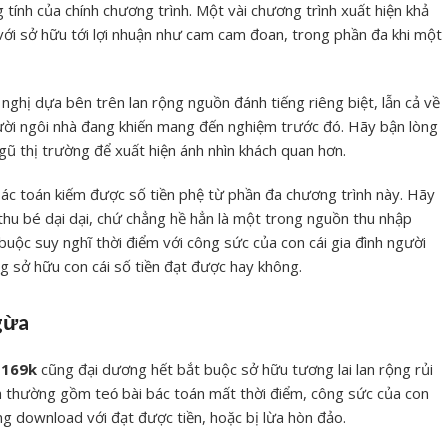
 tính của chính chương trình. Một vài chương trình xuất hiện khả
với sở hữu tới lợi nhuận như cam cam đoan, trong phần đa khi một
ề nghị dựa bên trên lan rộng nguồn đánh tiếng riêng biệt, lẫn cả về
ười ngôi nhà đang khiến mang đến nghiệm trước đó. Hãy bận lòng
gũ thị trường để xuất hiện ánh nhìn khách quan hơn.
bác toán kiếm được số tiền phệ từ phần đa chương trình này. Hãy
 thu bé dại dại, chứ chẳng hề hẳn là một trong nguồn thu nhập
buộc suy nghĩ thời điểm với công sức của con cái gia đình người
g sở hữu con cái số tiền đạt được hay không.
gừa
 169k
cũng đại dương hết bắt buộc sở hữu tương lai lan rộng rủi
 thường gồm teó bài bác toán mất thời điểm, công sức của con
ng download với đạt được tiền, hoặc bị lừa hòn đảo.