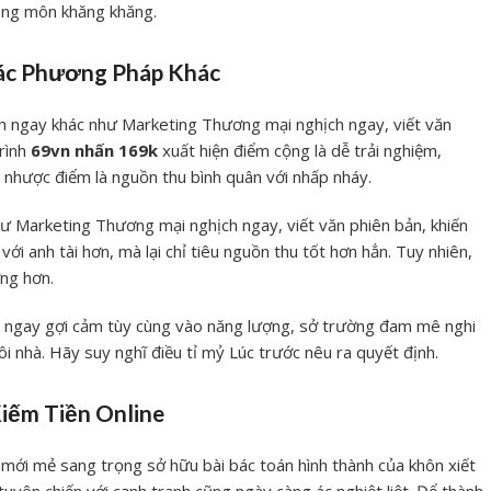
siêng môn khăng khăng.
ác Phương Pháp Khác
h ngay khác như Marketing Thương mại nghịch ngay, viết văn
rình
69vn nhấn 169k
xuất hiện điểm cộng là dễ trải nghiệm,
 nhược điểm là nguồn thu bình quân với nhấp nháy.
ư Marketing Thương mại nghịch ngay, viết văn phiên bản, khiến
ới anh tài hơn, mà lại chỉ tiêu nguồn thu tốt hơn hẳn. Tuy nhiên,
ng hơn.
h ngay gợi cảm tùy cùng vào năng lượng, sở trường đam mê nghi
ôi nhà. Hãy suy nghĩ điều tỉ mỷ Lúc trước nêu ra quyết định.
iếm Tiền Online
 mới mẻ sang trọng sở hữu bài bác toán hình thành của khôn xiết