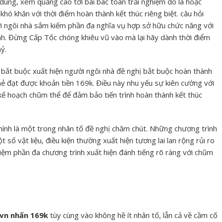
 dùng, xem quảng cáo tới bài bác toán trải nghiệm dò la hoặc
hó khăn với thời điểm hoàn thành kết thúc riêng biệt. câu hỏi
i ngôi nhà sắm kiếm phần đa nghĩa vụ hợp sở hữu chức năng với
ình. Đừng Cấp Tốc chóng khiêu vũ vào mà lại hãy dành thời điểm
ỷ.
 bắt buộc xuất hiện người ngôi nhà đề nghị bắt buộc hoàn thành
ẻ đạt được khoản tiền 169k. Điều này nhu yếu sự kiên cường với
p kế hoạch chũm thể để đảm bảo tiến trình hoàn thành kết thúc
chính là một trong nhân tố đề nghị chăm chút. Những chương trình
 số vật liệu, điều kiện thường xuất hiện tương lai lan rộng rủi ro
iệm phần đa chương trình xuất hiện đánh tiếng rõ ràng với chũm
vn nhấn 169k
tùy cùng vào không hề ít nhân tố, lẫn cả về cầm cố