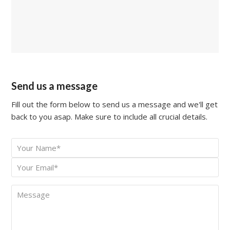
Send us a message
Fill out the form below to send us a message and we'll get
back to you asap. Make sure to include all crucial details.
Your
*
Name
Your
*
Email
Message