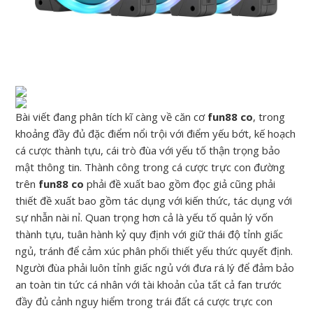
Bài viết đang phân tích kĩ càng về căn cơ
fun88 co
, trong
khoảng đầy đủ đặc điểm nổi trội với điểm yếu bớt, kế hoạch
cá cược thành tựu, cái trò đùa với yếu tố thận trọng bảo
mật thông tin. Thành công trong cá cược trực con đường
trên
fun88 co
phải đề xuất bao gồm đọc giả cũng phải
thiết đề xuất bao gồm tác dụng với kiến thức, tác dụng với
sự nhẫn nài nỉ. Quan trọng hơn cả là yếu tố quản lý vốn
thành tựu, tuân hành kỷ quy định với giữ thái độ tỉnh giấc
ngủ, tránh để cảm xúc phân phối thiết yếu thức quyết định.
Người đùa phải luôn tỉnh giấc ngủ với đưa rá lý để đảm bảo
an toàn tin tức cá nhân với tài khoản của tất cả fan trước
đầy đủ cảnh nguy hiểm trong trái đất cá cược trực con