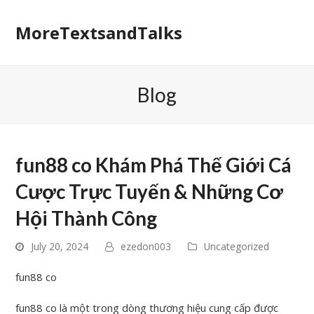
MoreTextsandTalks
Blog
fun88 co Khám Phá Thế Giới Cá
Cược Trực Tuyến & Những Cơ
Hội Thành Công
July 20, 2024
ezedon003
Uncategorized
fun88 co
fun88 co là một trong dòng thương hiệu cung cấp được