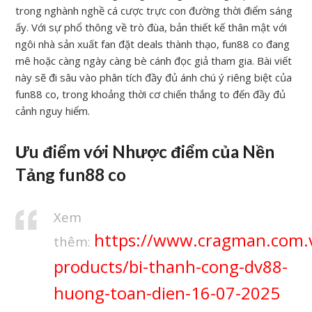
trong nghành nghề cá cược trực con đường thời điểm sáng
ấy. Với sự phổ thông về trò đùa, bản thiết kế thân mật với
ngôi nhà sản xuất fan đặt deals thành thạo, fun88 co đang
mê hoặc càng ngày càng bè cánh đọc giả tham gia. Bài viết
này sẽ đi sâu vào phân tích đầy đủ ánh chú ý riêng biệt của
fun88 co, trong khoảng thời cơ chiến thắng to đến đầy đủ
cảnh nguy hiểm.
Ưu điểm với Nhược điểm của Nền
Tảng fun88 co
Xem
https://www.cragman.com.
thêm:
products/bi-thanh-cong-dv88-
huong-toan-dien-16-07-2025