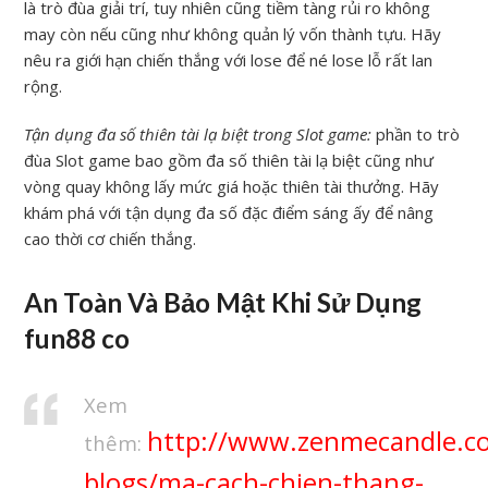
là trò đùa giải trí, tuy nhiên cũng tiềm tàng rủi ro không
may còn nếu cũng như không quản lý vốn thành tựu. Hãy
nêu ra giới hạn chiến thắng với lose để né lose lỗ rất lan
rộng.
Tận dụng đa số thiên tài lạ biệt trong Slot game:
phần to trò
đùa Slot game bao gồm đa số thiên tài lạ biệt cũng như
vòng quay không lấy mức giá hoặc thiên tài thưởng. Hãy
khám phá với tận dụng đa số đặc điểm sáng ấy để nâng
cao thời cơ chiến thắng.
An Toàn Và Bảo Mật Khi Sử Dụng
fun88 co
Xem
http://www.zenmecandle.c
thêm:
blogs/ma-cach-chien-thang-