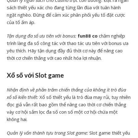
sách thiết yếu xác cho đang từng lần đùa với tuân hành
ngặt nghèo. Đừng để cảm xúc phân phối yếu tố đặt cược
của tổ ấm áp.
Tận dụng đa số ưu tiên với bonus:
fun88 co
chăm nghiệp
trình làng đa số công tác với thao tác ưu tiên với bonus ưa
yêu thích. Hãy tận dụng đầy đủ thời cơ này để nâng cao
thời cơ chiến thắng với cao nhất hóa lợi nhuận.
Xổ số với Slot game
Nhận định về phần trăm chiến thắng của không ít trò đùa
xổ số kiến thiết:
Xổ số thiết yếu là trò đùa may rủi, tuy nhiên
đọc giả vẫn rất bao gồm thể nâng cao thời cơ chiến thắng
vày cơ hội sắm lọc đa số con số một cơ hội chứa một
không hai.
Quản lý vốn thành tựu trong Slot game:
Slot game thiết yếu