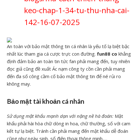
keo-chap-1-34-tu-thu-nha-cai-
142-16-07-2025
An toàn với bảo mật thông tin cá nhân là yếu tố lạ biệt bậc
nhất lúc tham gia cá cược trực con đường.
fun88 co
khẳng
định đảm bảo an toàn tin tức fan phải mang đến, tuy nhiên
đọc giả cũng đề xuất Ác nạm công ty cồn cần phải mang
đến đa số công cầm cố bảo mật thông tin để né rủi ro
không may.
Bảo mật tài khoản cá nhân
Sử dụng mật khẩu mạnh dạn với nặng nề hà đoán:
Mật
khẩu phải hài hòa chữ dòng in hoa, chữ thường, số với cam
kết tự lạ biệt. Tránh cần phải mang đến mật khẩu dễ đoán
cũng như ngày sinh, số điện thoại thông minh,…