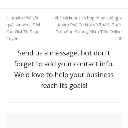
previous
Khám Phá kết
next
nhà cái kubet có hợp pháp không –
quả sunwin – Đỉnh
post:
post:
Khám Phá Cơ Hội Và Thách Thức
Cao Giải Trí Trực
Trên Con Đường Kiếm Tiền Online
Tuyến
Send us a message, but don't
forget to add your contact info.
We'd love to help your business
reach its goals!