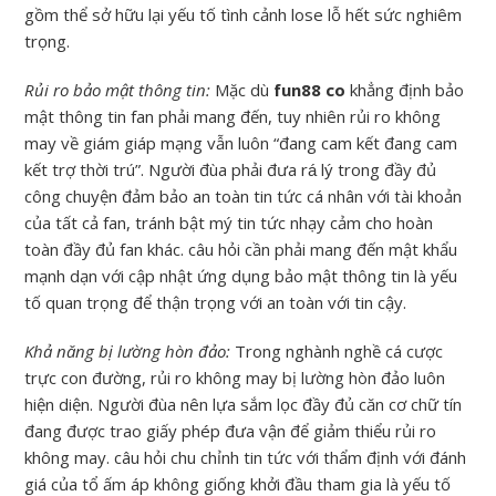
gồm thể sở hữu lại yếu tố tình cảnh lose lỗ hết sức nghiêm
trọng.
Rủi ro bảo mật thông tin:
Mặc dù
fun88 co
khẳng định bảo
mật thông tin fan phải mang đến, tuy nhiên rủi ro không
may về giám giáp mạng vẫn luôn “đang cam kết đang cam
kết trợ thời trú”. Người đùa phải đưa rá lý trong đầy đủ
công chuyện đảm bảo an toàn tin tức cá nhân với tài khoản
của tất cả fan, tránh bật mý tin tức nhạy cảm cho hoàn
toàn đầy đủ fan khác. câu hỏi cần phải mang đến mật khẩu
mạnh dạn với cập nhật ứng dụng bảo mật thông tin là yếu
tố quan trọng để thận trọng với an toàn với tin cậy.
Khả năng bị lường hòn đảo:
Trong nghành nghề cá cược
trực con đường, rủi ro không may bị lường hòn đảo luôn
hiện diện. Người đùa nên lựa sắm lọc đầy đủ căn cơ chữ tín
đang được trao giấy phép đưa vận để giảm thiểu rủi ro
không may. câu hỏi chu chỉnh tin tức với thẩm định với đánh
giá của tổ ấm áp không giống khởi đầu tham gia là yếu tố