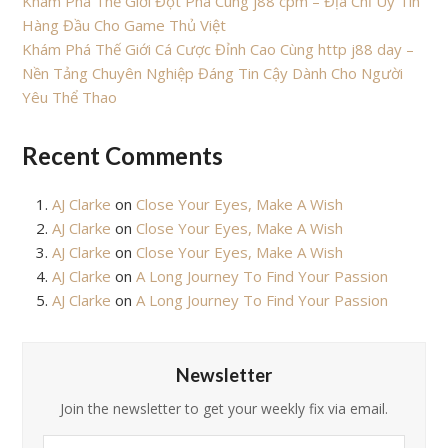
Khám Phá Thế Giới Đột Phá Cùng j88 cpm – Địa Chỉ Uy Tín
Hàng Đầu Cho Game Thủ Việt
Khám Phá Thế Giới Cá Cược Đỉnh Cao Cùng http j88 day –
Nền Tảng Chuyên Nghiệp Đáng Tin Cậy Dành Cho Người
Yêu Thể Thao
Recent Comments
AJ Clarke
on
Close Your Eyes, Make A Wish
AJ Clarke
on
Close Your Eyes, Make A Wish
AJ Clarke
on
Close Your Eyes, Make A Wish
AJ Clarke
on
A Long Journey To Find Your Passion
AJ Clarke
on
A Long Journey To Find Your Passion
Newsletter
Join the newsletter to get your weekly fix via email.
Your