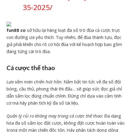
35-2025/
fun88 co
sở hữu lại hàng loạt đa số trò đùa cá cược trực
con đường ưa yêu thích. Tuy nhiên, để đùa thành tựu, đọc
giả phải khiến cho rõ cơ hội đùa với kế hoạch hợp bao gồm
đang từng cái trò đùa.
Cá cược thể thao
Lựa sắm màn chiến hút hồn:
Nắm bắt tin tức về đa số đội
bóng, cầu thủ, phong thái thi đấu… sẽ giúp sức đọc giả chỉ
dẫn sắm lọc đúng chuẩn chỉnh. Đừng chỉ dựa vào cảm tính
cơ mà hãy phân tích kỹ đa số tài liệu.
Quản lý rủi ro không may trong cá cược thể thao:
Đa dạng
hóa đa số sắm lọc đặt cược, không đặt cược hoàn toàn vào
trong một màn chiến độc tôn. Hãy phân tách dong dỏng