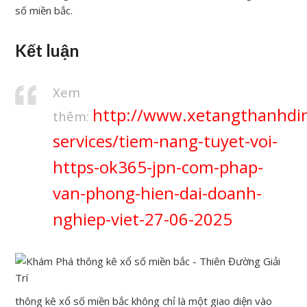
số miền bắc.
Kết luận
Xem
http://www.xetangthanhdi
thêm:
services/tiem-nang-tuyet-voi-
https-ok365-jpn-com-phap-
van-phong-hien-dai-doanh-
nghiep-viet-27-06-2025
thông kê xổ số miền bắc không chỉ là một giao diện vào