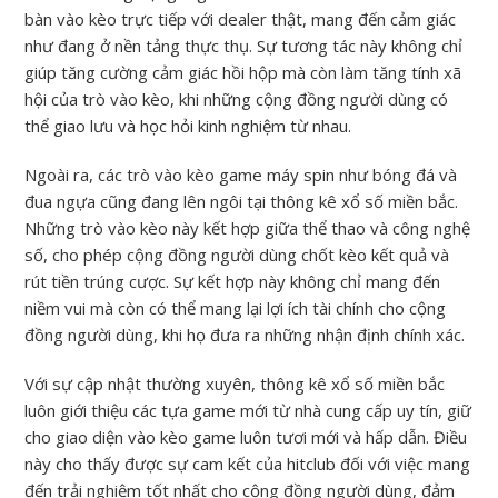
bàn vào kèo trực tiếp với dealer thật, mang đến cảm giác
như đang ở nền tảng thực thụ. Sự tương tác này không chỉ
giúp tăng cường cảm giác hồi hộp mà còn làm tăng tính xã
hội của trò vào kèo, khi những cộng đồng người dùng có
thể giao lưu và học hỏi kinh nghiệm từ nhau.
Ngoài ra, các trò vào kèo game máy spin như bóng đá và
đua ngựa cũng đang lên ngôi tại thông kê xổ số miền bắc.
Những trò vào kèo này kết hợp giữa thể thao và công nghệ
số, cho phép cộng đồng người dùng chốt kèo kết quả và
rút tiền trúng cược. Sự kết hợp này không chỉ mang đến
niềm vui mà còn có thể mang lại lợi ích tài chính cho cộng
đồng người dùng, khi họ đưa ra những nhận định chính xác.
Với sự cập nhật thường xuyên, thông kê xổ số miền bắc
luôn giới thiệu các tựa game mới từ nhà cung cấp uy tín, giữ
cho giao diện vào kèo game luôn tươi mới và hấp dẫn. Điều
này cho thấy được sự cam kết của hitclub đối với việc mang
đến trải nghiệm tốt nhất cho cộng đồng người dùng, đảm