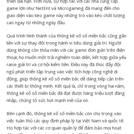
triển dài hạn. Hơn nữa, sự hợp tác với các nhà cung cấp
game lớn như NetEnt và Microgaming đã mang đến cho
giao diện vào kèo game này những trò vào kèo chất lượng
cao ngay từ những ngày đầu.
Quá trình hình thành của thông kê xổ số miền bắc cũng gắn
liền với sự thay đổi trong hành vi tiêu dùng giải trí. Người
dùng không còn thỏa mãn với các game đơn giản trên điện
thoại; họ muốn một trải nghiệm toàn diện, kết hợp giữa yếu
raise giải trí và cơ hội kiếm tiền. Điều này đã thúc đẩy đội
ngũ phát triển tập trung vào việc tích hợp công nghệ di
động, giúp thông kê xổ số miền bắc dễ dàng tiếp cận trên
các thiết bị thông minh. Kết quả là, chỉ trong vòng hai năm,
thông kê xổ số miền bắc đã đạt được hàng triệu lượt đăng
nhập, chứng tỏ sức hút mạnh mẽ của nó.
Bên cạnh đó, thông kê xổ số miền bắc còn chú trọng vào
việc tuân thủ các quy định pháp lý tại Việt Nam và quốc tế.
Họ hợp tác với các cơ quan quản lý để đảm bảo mọi hoạt