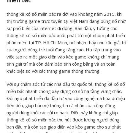
miền bắc
thông kê xổ số miền bắc ra đời vào khoảng năm 2015, khi
thị trường game trực tuyến tại Việt Nam đang bùng nổ nhờ
sự phổ biến của internet di động. Ban đầu, ý tưởng cho
thông kê xổ số miền bắc xuất phát từ một nhóm phát triển
phần mềm tại TP. Hồ Chí Minh, nơi nhận thấy nhu cầu giải trí
của người dùng trẻ tuổi đang tăng cao. Họ tập trung vào
việc tạo ra một giao diện vào kèo game không chỉ mang
tính giải trí mà còn đảm bảo tính công bằng và an toàn,
khác biệt so với các trang game thông thường.
Với sự chăm sóc từ các nhà đầu tư quốc tế, thông kê xổ số
miền bắc nhanh chóng xây dựng cơ sở hạ tầng vững chắc.
Đội ngũ phát triển đã đầu tư vào công nghệ mã hóa dữ liệu
tiên tiến, giúp bảo vệ thông tin cá nhân của cộng đồng
người dùng khỏi các rủi ro hack. Điều này không chỉ giúp
thông kê xổ số miền bắc thu hút được lượng người dùng
ban đầu mà còn tạo giao diện vào kèo game cho sự phát