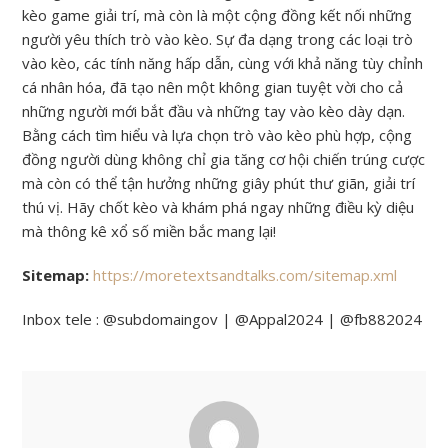
kèo game giải trí, mà còn là một cộng đồng kết nối những
người yêu thích trò vào kèo. Sự đa dạng trong các loại trò
vào kèo, các tính năng hấp dẫn, cùng với khả năng tùy chỉnh
cá nhân hóa, đã tạo nên một không gian tuyệt vời cho cả
những người mới bắt đầu và những tay vào kèo dày dạn.
Bằng cách tìm hiểu và lựa chọn trò vào kèo phù hợp, cộng
đồng người dùng không chỉ gia tăng cơ hội chiến trúng cược
mà còn có thể tận hưởng những giây phút thư giãn, giải trí
thú vị. Hãy chốt kèo và khám phá ngay những điều kỳ diệu
mà thông kê xổ số miền bắc mang lại!
Sitemap:
https://moretextsandtalks.com/sitemap.xml
Inbox tele : @subdomaingov | @Appal2024 | @fb882024