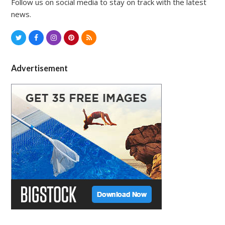
Follow us on social media to stay on track with the latest
news.
T
F
I
P
R
w
a
n
i
S
i
c
s
n
S
Advertisement
t
e
t
t
t
b
a
e
e
o
g
r
r
o
r
e
k
a
s
m
t