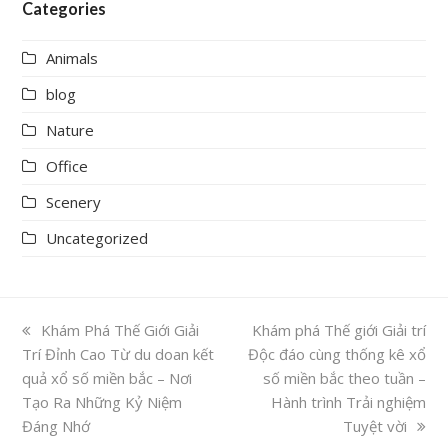
Categories
Animals
blog
Nature
Office
Scenery
Uncategorized
previous
Khám Phá Thế Giới Giải
next
Khám phá Thế giới Giải trí
Trí Đỉnh Cao Từ du doan kết
post:
Độc đáo cùng thống kê xổ
post:
quả xổ số miền bắc – Nơi
số miền bắc theo tuần –
Tạo Ra Những Kỷ Niệm
Hành trình Trải nghiệm
Đáng Nhớ
Tuyệt vời