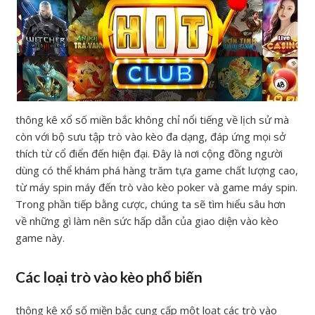
thông kê xổ số miền bắc không chỉ nổi tiếng về lịch sử mà
còn với bộ sưu tập trò vào kèo đa dạng, đáp ứng mọi sở
thích từ cổ điển đến hiện đại. Đây là nơi cộng đồng người
dùng có thể khám phá hàng trăm tựa game chất lượng cao,
từ máy spin máy đến trò vào kèo poker và game máy spin.
Trong phần tiếp bằng cược, chúng ta sẽ tìm hiểu sâu hơn
về những gì làm nên sức hấp dẫn của giao diện vào kèo
game này.
Các loại trò vào kèo phổ biến
thông kê xổ số miền bắc cung cấp một loạt các trò vào