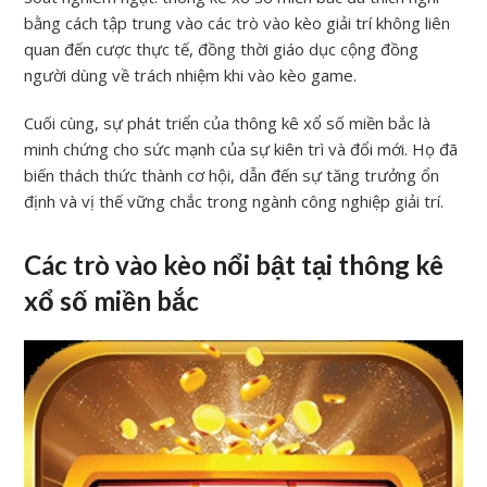
bằng cách tập trung vào các trò vào kèo giải trí không liên
quan đến cược thực tế, đồng thời giáo dục cộng đồng
người dùng về trách nhiệm khi vào kèo game.
Cuối cùng, sự phát triển của thông kê xổ số miền bắc là
minh chứng cho sức mạnh của sự kiên trì và đổi mới. Họ đã
biến thách thức thành cơ hội, dẫn đến sự tăng trưởng ổn
định và vị thế vững chắc trong ngành công nghiệp giải trí.
Các trò vào kèo nổi bật tại thông kê
xổ số miền bắc