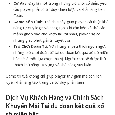
Cờ Vây
: Đây là một trong những trò chơi cổ điển, yêu
cầu player phải có tư duy chiến lược và khả năng tiên
đoán.
Game Xếp Hình
: Trò chơi này giúp player cải thiện khả
năng tư duy logic và sáng tạo. Chỉ cần kéo và thả các
mảnh ghép sao cho khớp lại với nhau, player sẽ có
những giây phút giải trí tuyệt vời.
Trò Chơi Đoán Từ
: Với những ai yêu thích ngôn ngữ,
những trò chơi đoán từ tại du doan kết quả xổ số miền
bắc sẽ là một lựa chọn thú vị. Người chơi sẽ được thử
thách khả năng từ vựng và khả năng suy luận.
Game trí tuệ không chỉ giúp player thư giãn mà còn rèn
luyện khả năng tập trung và tư duy phản biện.
Dịch Vụ Khách Hàng và Chính Sách
Khuyến Mãi Tại du doan kết quả xổ
số miền bắc