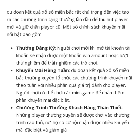
du doan kết quả xổ số miền bắc rất chú trọng đến việc tạo
ra các chương trình tặng thưởng lần đầu để thu hút player
mới và giữ chân player cũ. Một số chính sách khuyến mãi
nổi bật bao gồm:
Thưởng Đăng Ký
: Người chơi mới khi mở tài khoản tài
khoản sẽ nhận được một khoản win amount hoặc lượt
thử nghiệm để trải nghiệm các trò chơi.
Khuyến Mãi Hàng Tuần
: du doan kết quả xổ số miền
bắc thường xuyên tổ chức các chương trình khuyến mãi
theo tuần với nhiều phần quà giá trị dành cho player.
Người chơi có thể chơi các mini-game để nhận thêm
phần khuyến mãi đặc biệt.
Chương Trình Thưởng Khách Hàng Thân Thiết
:
Những player thường xuyên sẽ được chơi vào chương
trình cao thủ, nơi họ có cơ hội nhận được nhiều khuyến
mãi đặc biệt và giảm giá.