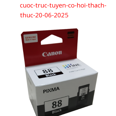
cuoc-truc-tuyen-co-hoi-thach-
thuc-20-06-2025