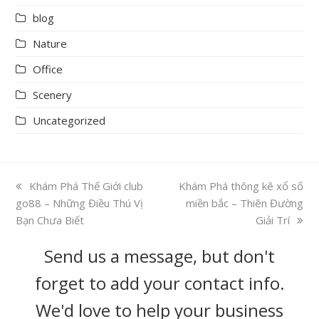
blog
Nature
Office
Scenery
Uncategorized
previous
Khám Phá Thế Giới club
next
Khám Phá thông kê xổ số
go88 – Những Điều Thú Vị
post:
post:
miền bắc – Thiên Đường
Bạn Chưa Biết
Giải Trí
Send us a message, but don't
forget to add your contact info.
We'd love to help your business