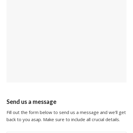
Send us a message
Fill out the form below to send us a message and we'll get
back to you asap. Make sure to include all crucial details.