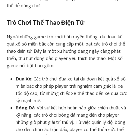
thể dễ dàng chơi.
Trò Chơi Thể Thao Điện Tử
Ngoài những game trò chơi bài truyền thống, du doan kết
quả xổ số miền bắc còn cung cấp một loạt các trò chơi thể
thao điện tử. Đây là một xu hướng đang ngày càng phát
triển, thu hút đông đảo player yêu thích thể thao. Một số
game nổi bật bao gồm:
Đua Xe
: Các trò chơi đua xe tại du doan kết quả xổ số
miền bắc cho phép player trải nghiệm cảm giác lái xe
tốc độ cao, từ những chiếc xe thể thao đến xe đua cực
kỳ mạnh mẽ.
Bóng Đá
: Với sự kết hợp hoàn hảo giữa chiến thuật và
kỹ năng, các trò chơi bóng đá mang đến cho player
những giờ phút giải trí thú vị. Từ việc quản lý đội bóng
cho đến chơi các trận đấu, player có thể thỏa sức thể