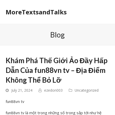
MoreTextsandTalks
Blog
Khám Phá Thế Giới Ảo Đầy Hấp
Dẫn Của fun88vn tv – Địa Điểm
Không Thể Bỏ Lỡ
July 21, 2024
ezedon003
Uncategorized
fun88vn tv
fun88vn tv là một trong những số trong sắp tới như hệ