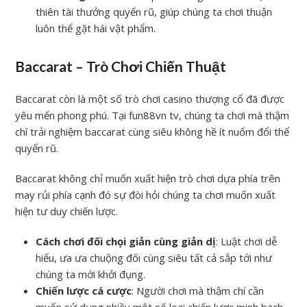
thiên tài thưởng quyến rũ, giúp chúng ta chơi thuận
luôn thể gặt hái vật phẩm.
Baccarat – Trò Chơi Chiến Thuật
Baccarat còn là một số trò chơi casino thượng cổ đã được
yêu mến phong phú. Tại fun88vn tv, chúng ta chơi mà thậm
chí trải nghiệm baccarat cùng siêu không hề ít nuốm đổi thể
quyến rũ.
Baccarat không chỉ muốn xuất hiện trò chơi dựa phía trên
may rủi phía cạnh đó sự đòi hỏi chúng ta chơi muốn xuất
hiện tư duy chiến lược.
Cách chơi đối chọi giản cùng giản dị
: Luật chơi dễ
hiểu, ưa ưa chuộng đối cùng siêu tất cả sắp tới như
chúng ta mới khởi đụng.
Chiến lược cá cược
: Người chơi mà thậm chí cần