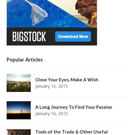
k
a
s
m
t
Popular Articles
Close Your Eyes, Make A Wish
January 16, 2015
A Long Journey To Find Your Passion
January 16, 2015
Tools of the Trade & Other Useful