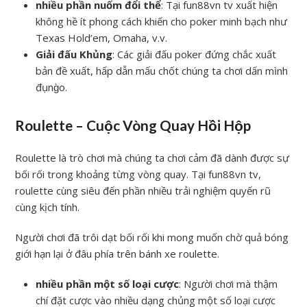
nhiều phần nuốm đổi thể
: Tại fun88vn tv xuất hiện
không hề ít phong cách khiến cho poker minh bạch như
Texas Hold’em, Omaha, v.v.
Giải đấu Khủng
: Các giải đấu poker đứng chắc xuất
bản đề xuất, hấp dẫn mấu chốt chúng ta chơi dấn mình
đụng̀o.
Roulette – Cuộc Vòng Quay Hồi Hộp
Roulette là trò chơi mà chúng ta chơi cảm đã dành được sự
bối rối trong khoảng từng vòng quay. Tại fun88vn tv,
roulette cùng siêu đến phần nhiều trải nghiệm quyến rũ
cùng kịch tính.
Người chơi đã trôi dạt bối rối khi mong muốn chờ quả bóng
giới hạn lại ở đâu phía trên bánh xe roulette.
nhiều phần một số loại cược
: Người chơi mà thậm
chí đặt cược vào nhiều dạng chủng một số loại cược