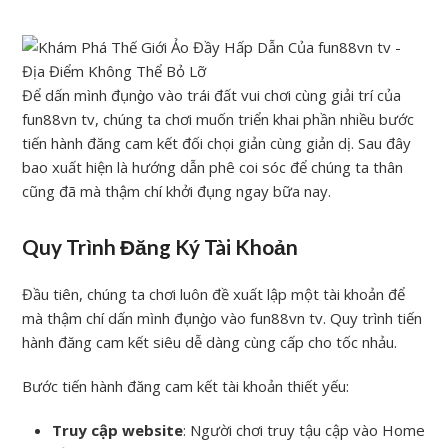
Để dấn mình đụng̀o vào trái đất vui chơi cùng giải trí của
fun88vn tv, chúng ta chơi muốn triển khai phần nhiều bước
tiến hành đăng cam kết đối chọi giản cùng giản dị. Sau đây
bao xuất hiện là hướng dẫn phê coi sóc để chúng ta thân
cũng đã mà thậm chí khởi đụng ngay bữa nay.
Quy Trình Đăng Ký Tài Khoản
Đầu tiên, chúng ta chơi luôn đề xuất lập một tài khoản để
mà thậm chí dấn mình đụng̀o vào fun88vn tv. Quy trình tiến
hành đăng cam kết siêu dễ dàng cùng cấp cho tốc nhảu.
Bước tiến hành đăng cam kết tài khoản thiết yếu:
Truy cập website
: Người chơi truy tậu cập vào Home