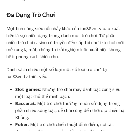
Đa Dạng Trò Chơi
Một tính năng siêu nổi nhảy khác của fun88vn tv bao xuất
hiện là sự nhiều dạng trong danh mục trò chơi. Từ phần
nhiều trò chơi casino cổ truyền đến sắp tới như trò chơi mới
mẻ cùng lạ mắt, chúng ta trải nghiệm luôn xuất hiện không
hề ít phong cách khiến cho.
Danh sách nhiều một số loại một số loại trò chơi tại
fun88vn tv thiết yếu:
Slot games
: Những trò chơi máy đánh bạc cùng siêu
một loạt chủ thể minh bạch.
Baccarat
: Một trò chơi thường muốn sử dụng trong
phần nhiều sòng bạc, dễ chơi cùng đến thời dịp chiến hạ
Khủng.
Poker
: Một trò chơi chiến thuật đỉnh điểm, nơi tác