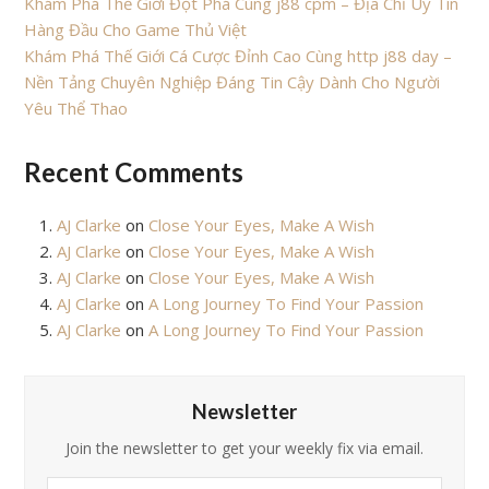
Khám Phá Thế Giới Đột Phá Cùng j88 cpm – Địa Chỉ Uy Tín
Hàng Đầu Cho Game Thủ Việt
Khám Phá Thế Giới Cá Cược Đỉnh Cao Cùng http j88 day –
Nền Tảng Chuyên Nghiệp Đáng Tin Cậy Dành Cho Người
Yêu Thể Thao
Recent Comments
AJ Clarke
on
Close Your Eyes, Make A Wish
AJ Clarke
on
Close Your Eyes, Make A Wish
AJ Clarke
on
Close Your Eyes, Make A Wish
AJ Clarke
on
A Long Journey To Find Your Passion
AJ Clarke
on
A Long Journey To Find Your Passion
Newsletter
Join the newsletter to get your weekly fix via email.