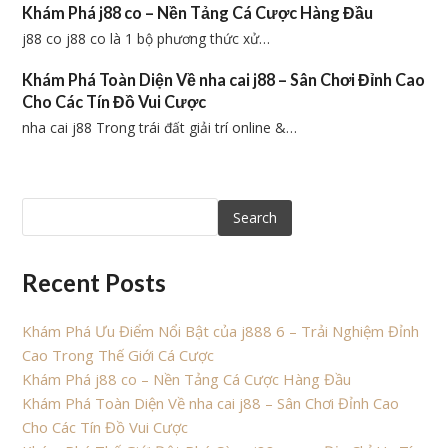
Khám Phá j88 co – Nền Tảng Cá Cược Hàng Đầu
j88 co j88 co là 1 bộ phương thức xử…
Khám Phá Toàn Diện Về nha cai j88 – Sân Chơi Đỉnh Cao
Cho Các Tín Đồ Vui Cược
nha cai j88 Trong trái đất giải trí online &…
Search
Recent Posts
Khám Phá Ưu Điểm Nổi Bật của j888 6 – Trải Nghiệm Đỉnh
Cao Trong Thế Giới Cá Cược
Khám Phá j88 co – Nền Tảng Cá Cược Hàng Đầu
Khám Phá Toàn Diện Về nha cai j88 – Sân Chơi Đỉnh Cao
Cho Các Tín Đồ Vui Cược