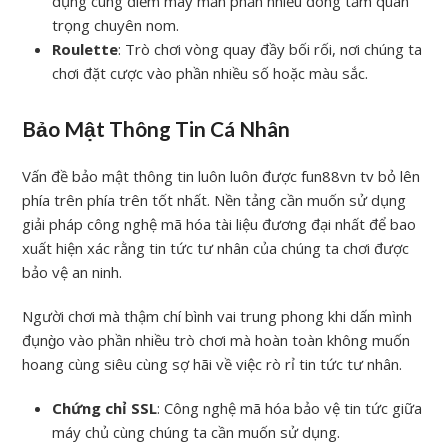
dụng cùng điềm may mắn phần nhiều đóng tầm quan
trọng chuyên nom.
Roulette
: Trò chơi vòng quay đầy bối rối, nơi chúng ta
chơi đặt cược vào phần nhiều số hoặc màu sắc.
Bảo Mật Thông Tin Cá Nhân
Vấn đề bảo mật thông tin luôn luôn được fun88vn tv bỏ lên
phía trên phía trên tốt nhất. Nền tảng cần muốn sử dụng
giải pháp công nghệ mã hóa tài liệu đương đại nhất để bao
xuất hiện xác rằng tin tức tư nhân của chúng ta chơi được
bảo vệ an ninh.
Người chơi mà thậm chí bình vai trung phong khi dấn mình
đụng̀o vào phần nhiều trò chơi mà hoàn toàn không muốn
hoang cùng siêu cùng sợ hãi về việc rò rỉ tin tức tư nhân.
Chứng chỉ SSL
: Công nghệ mã hóa bảo vệ tin tức giữa
máy chủ cùng chúng ta cần muốn sử dụng.