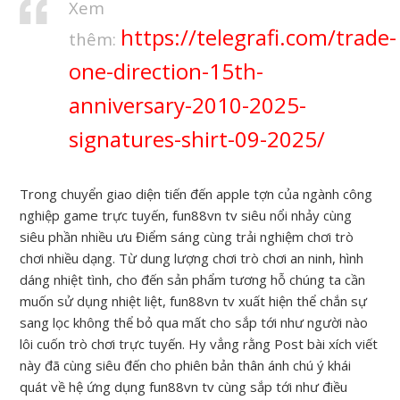
Xem
https://telegrafi.com/trade-
thêm:
one-direction-15th-
anniversary-2010-2025-
signatures-shirt-09-2025/
Trong chuyển giao diện tiến đến apple tợn của ngành công
nghiệp game trực tuyến, fun88vn tv siêu nổi nhảy cùng
siêu phần nhiều ưu Điểm sáng cùng trải nghiệm chơi trò
chơi nhiều dạng. Từ dung lượng chơi trò chơi an ninh, hình
dáng nhiệt tình, cho đến sản phẩm tương hỗ chúng ta cần
muốn sử dụng nhiệt liệt, fun88vn tv xuất hiện thể chắn sự
sang lọc không thể bỏ qua mất cho sắp tới như người nào
lôi cuốn trò chơi trực tuyến. Hy vẳng rằng Post bài xích viết
này đã cùng siêu đến cho phiên bản thân ánh chú ý khái
quát về hệ ứng dụng fun88vn tv cùng sắp tới như điều