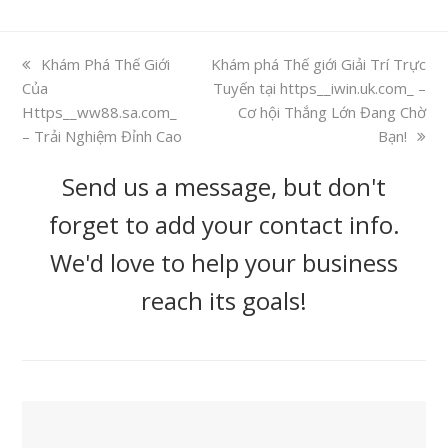
previous
Khám Phá Thế Giới
next
Khám phá Thế giới Giải Trí Trực
Của
post:
post:
Tuyến tại https__iwin.uk.com_ –
Https__ww88.sa.com_
Cơ hội Thắng Lớn Đang Chờ
– Trải Nghiệm Đỉnh Cao
Bạn!
Send us a message, but don't
forget to add your contact info.
We'd love to help your business
reach its goals!