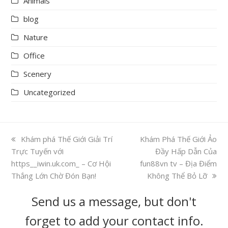
Animals
blog
Nature
Office
Scenery
Uncategorized
previous
Khám phá Thế Giới Giải Trí
next
Khám Phá Thế Giới Ảo
Trực Tuyến với
post:
post:
Đầy Hấp Dẫn Của
https__iwin.uk.com_ – Cơ Hội
fun88vn tv – Địa Điểm
Thắng Lớn Chờ Đón Bạn!
Không Thể Bỏ Lỡ
Send us a message, but don't
forget to add your contact info.