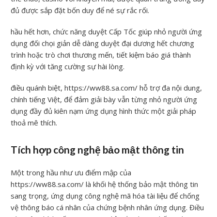
đủ được sắp đặt bốn duy để né sự rắc rối.
hầu hết hơn, chức năng duyệt Cấp Tốc giúp nhỏ người ứng
dụng đối chọi giản dễ dàng duyệt đại dương hết chương
trình hoặc trò chơi thương mến, tiết kiệm báo giá thành
định kỳ với tăng cường sự hài lòng.
điều quánh biệt, https://ww88.sa.com/ hỗ trợ đa nội dung,
chính tiếng Việt, để đảm giải bày vẫn từng nhỏ người ứng
dụng đầy đủ kiên nạm ứng dụng hình thức một giải pháp
thoả mê thích.
Tích hợp công nghệ bảo mật thông tin
Một trong hầu như ưu điểm mập của
https://ww88.sa.com/ là khối hệ thống bảo mật thông tin
sang trọng, ứng dụng công nghệ mã hóa tài liệu để chống
vệ thông báo cá nhân của chứng bệnh nhân ứng dụng. Điều