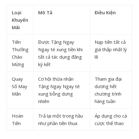
Loại
Mô Tả
Điều Kiện
Khuyến
Mãi
Tiền
Được Tặng Ngay
Nạp tiền tất cả
Thưởng
Ngay té xung tiền khi
giá thấp nhất lý
Chào
tất cả tác dụng đăng
lẽ
Mừng
ký kết
Quay
Cơ hội thừa nhận
Tham gia đại
Số May
Tặng Ngay Ngay té
dương hết
Mắn
xung bỗng dưng
chương trình
nhiên
hàng tuần
Hoàn
Trả lại một trong hầu
Áp dụng cho cá
Tiền
như phần tiền thua
cược thể thao