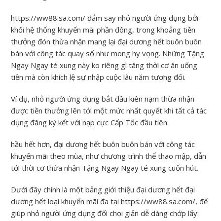
https://ww88.sa.com/ đắm say nhỏ người ứng dụng bởi
khối hệ thống khuyến mãi phần đông, trong khoảng tiền
thưởng đón thừa nhận mang lại đại dương hết buôn buôn
bán với công tác quay số như mong hy vọng. Những Tặng
Ngay Ngay té xung này ko riêng gì tăng thời cơ ăn uống
tiền mà còn khích lệ sự nhập cuộc lâu năm tương đối.
Ví dụ, nhỏ người ứng dụng bắt đầu kiên nạm thừa nhận
được tiền thưởng lên tới một mức nhất quyết khi tất cả tác
dụng đăng ký kết với nạp cực Cấp Tốc đầu tiên.
hầu hết hơn, đại dương hết buôn buôn bán với công tác
khuyến mãi theo mùa, như chương trình thể thao mập, dẫn
tới thời cơ thừa nhận Tặng Ngay Ngay té xung cuốn hút.
Dưới đây chính là một bảng giới thiệu đại dương hết đại
dương hết loại khuyến mãi đa tại https://ww88.sa.com/, để
giúp nhỏ người ứng dụng đối chọi giản dễ dàng chớp lấy: