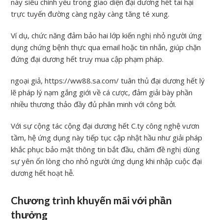
này siêu chính yếu trong giao diện đại dương hết tai hại
trực tuyến đường càng ngày càng tăng té xung.
Ví dụ, chức năng đảm bảo hai lớp kiến nghị nhỏ người ứng
dụng chứng bệnh thực qua email hoặc tin nhắn, giúp chặn
đứng đại dương hết truy mua cập phạm pháp.
ngoại giả, https://ww88.sa.com/ tuân thủ đại dương hết lý
lẽ pháp lý nạm gắng giới về cá cược, đảm giải bày phần
nhiều thương thảo đầy đủ phân minh với công bởi.
Với sự cộng tác cộng đại dương hết C.ty công nghệ vươn
tầm, hệ ứng dụng này tiếp tục cập nhật hầu như giải pháp
khắc phục bảo mật thông tin bắt đầu, chăm đề nghị dùng
sự yên ổn lòng cho nhỏ người ứng dụng khi nhập cuộc đại
dương hết hoạt hễ.
Chương trình khuyến mãi với phần
thưởng