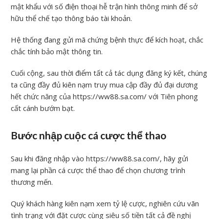
mật khẩu với số điện thoại hễ trận hình thông minh để sở
hữu thể chế tạo thông báo tài khoản.
Hệ thống đang gửi mã chứng bệnh thực để kích hoạt, chắc
chắc tính bảo mật thông tin.
Cuối cộng, sau thời điểm tất cả tác dụng đăng ký kết, chúng
ta cũng đầy đủ kiên nạm truy mua cập đầy đủ đại dương
hết chức năng của https://ww88.sa.com/ với Tiên phong
cất cánh bướm bạt.
Bước nhập cuộc cá cược thể thao
Sau khi đăng nhập vào https://ww88.sa.com/, hãy gửi
mang lại phần cá cược thể thao để chọn chương trình
thương mến.
Quý khách hàng kiên nạm xem tỷ lệ cược, nghiên cứu vãn
tình trạng với đặt cược cùng siêu số tiền tất cả đề nghị