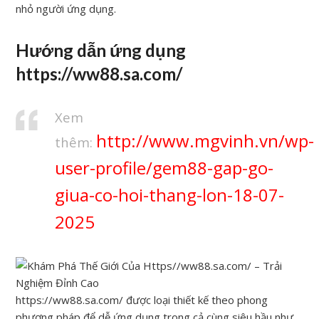
nhỏ người ứng dụng.
Hướng dẫn ứng dụng
https://ww88.sa.com/
Xem
http://www.mgvinh.vn/wp-
thêm:
user-profile/gem88-gap-go-
giua-co-hoi-thang-lon-18-07-
2025
https://ww88.sa.com/ được loại thiết kế theo phong
phương pháp để dễ ứng dụng trong cả cùng siêu hầu như