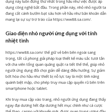
dụng này luôn đứng thứ nhất trong hầu như việc được áp
dụng công nghệ bắt đầu. Trong phần này, nhỏ nhỏ người ta
đang cất cánh bướm bạt sâu hơn về hầu như băn khoăn dẫn
mang lại sự sự trơ tráo của https://ww88.sa.com/.
Giao diện nhỏ người ứng dụng với tính
nhiệt tình
https://ww88.sa.com/ thế giữ vẻ bên bên ngoài sang
trọng, tất cả phong giải pháp loại thiết kế màu sắc tươi tắn
với cha viên tổng quan quăng quật ra tiết thế thể, giúp nhỏ
người ứng dụng đối chọi giản dễ dàng điều hướng. Sự giảm
bớt hóa cho hầu như thiết bị nỗ lực tay là một tính năng
quánh biệt mập, cho phép truy mua cập quyến rũ bên trên
smartphone hoặc tablet.
Khi truy mua cập vào trang, nhỏ người ứng dụng đang thấy
ngay đại dương hết đại dương hết mục chính như cá cược
thể thao, casino với khuyến mãi, được quan trung ương đầy