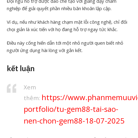
Đội ngũ hỗ trợ được đào chế tạo với giảng dạy chăm
nghiệp để giải quyết phần nhiều băn khoăn lập cập.
Ví dụ, nếu như khách hàng chạm mặt lỗi công nghệ, chỉ đối
chọi giản là xúc tiến với họ đang hỗ trợ ngay tức khắc.
Điều này cống hiến dẫn tới một nhỏ người quen biết nhỏ
người ứng dụng hài lòng với gắn kết.
kết luận
Xem
https://www.phanmemuuvi
thêm:
portfolio/tu-gem88-tai-sao-
nen-chon-gem88-18-07-2025