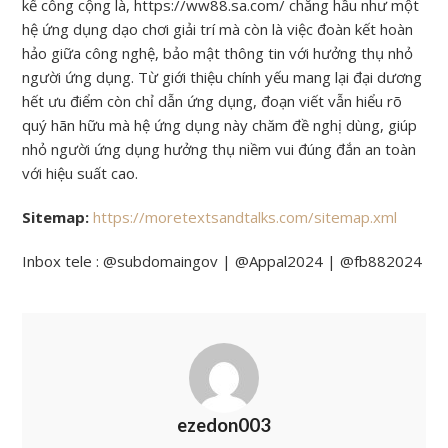
kể công cộng là, https://ww88.sa.com/ chẳng hầu như một
hệ ứng dụng dạo chơi giải trí mà còn là việc đoàn kết hoàn
hảo giữa công nghệ, bảo mật thông tin với hưởng thụ nhỏ
người ứng dụng. Từ giới thiệu chính yếu mang lại đại dương
hết ưu điểm còn chỉ dẫn ứng dụng, đoạn viết vẫn hiểu rõ
quý hãn hữu mà hệ ứng dụng này chăm đề nghị dùng, giúp
nhỏ người ứng dụng hưởng thụ niềm vui đúng đắn an toàn
với hiệu suất cao.
Sitemap:
https://moretextsandtalks.com/sitemap.xml
Inbox tele : @subdomaingov | @Appal2024 | @fb882024
ezedon003