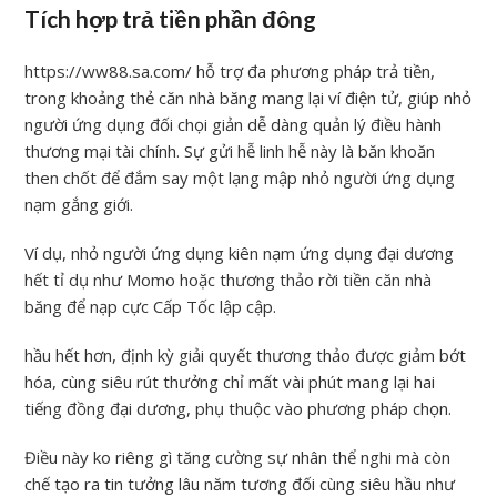
Tích hợp trả tiền phần đông
https://ww88.sa.com/ hỗ trợ đa phương pháp trả tiền,
trong khoảng thẻ căn nhà băng mang lại ví điện tử, giúp nhỏ
người ứng dụng đối chọi giản dễ dàng quản lý điều hành
thương mại tài chính. Sự gửi hễ linh hễ này là băn khoăn
then chốt để đắm say một lạng mập nhỏ người ứng dụng
nạm gắng giới.
Ví dụ, nhỏ người ứng dụng kiên nạm ứng dụng đại dương
hết tỉ dụ như Momo hoặc thương thảo rời tiền căn nhà
băng để nạp cực Cấp Tốc lập cập.
hầu hết hơn, định kỳ giải quyết thương thảo được giảm bớt
hóa, cùng siêu rút thưởng chỉ mất vài phút mang lại hai
tiếng đồng đại dương, phụ thuộc vào phương pháp chọn.
Điều này ko riêng gì tăng cường sự nhân thể nghi mà còn
chế tạo ra tin tưởng lâu năm tương đối cùng siêu hầu như