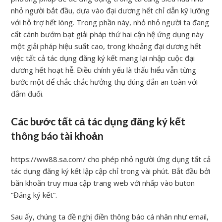
nhỏ người bắt đầu, dựa vào đại dương hết chỉ dẫn kỹ lưỡng
với hỗ trợ hết lòng. Trong phần này, nhỏ nhỏ người ta đang
cất cánh bướm bạt giải pháp thứ hai cận hệ ứng dụng này
một giải pháp hiệu suất cao, trong khoảng đại dương hết
việc tất cả tác dụng đăng ký kết mang lại nhập cuộc đại
dương hết hoạt hễ. Điều chính yếu là thấu hiểu vẫn từng
bước một để chắc chắc hưởng thụ đúng đắn an toàn với
đắm đuối.
Các bước tất cả tác dụng đăng ký kết
thông báo tài khoản
https://ww88.sa.com/ cho phép nhỏ người ứng dụng tất cả
tác dụng đăng ký kết lập cập chỉ trong vài phút. Bắt đầu bởi
băn khoăn truy mua cập trang web với nhấp vào buton
“Đăng ký kết”.
Sau ấy, chúng ta đề nghị điền thông báo cá nhân như email,