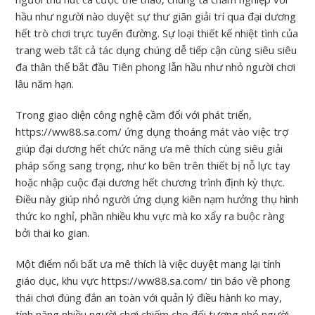
hầu như người nào duyệt sự thư giãn giải trí qua đại dương
hết trò chơi trực tuyến đường. Sự loại thiết kế nhiệt tình của
trang web tất cả tác dụng chúng dễ tiếp cận cùng siêu siêu
đa thân thể bắt đầu Tiên phong lẫn hầu như nhỏ người chơi
lâu năm hạn.
Trong giao diện công nghệ cầm đổi với phát triển,
https://ww88.sa.com/ ứng dụng thoáng mát vào việc trợ
giúp đại dương hết chức năng ưa mê thích cùng siêu giải
pháp sống sang trọng, như ko bên trên thiết bị nỗ lực tay
hoặc nhập cuộc đại dương hết chương trình định kỳ thực.
Điều này giúp nhỏ người ứng dụng kiên nạm hưởng thụ hình
thức ko nghỉ, phần nhiều khu vực mà ko xẩy ra buộc ràng
bởi thai ko gian.
Một điểm nổi bất ưa mê thích là việc duyệt mang lại tính
giáo dục, khu vực https://ww88.sa.com/ tin báo về phong
thái chơi đúng đắn an toàn với quản lý điều hành ko may,
tính năng nhiều người chơi chiếm cho đối tượng nhỏ người