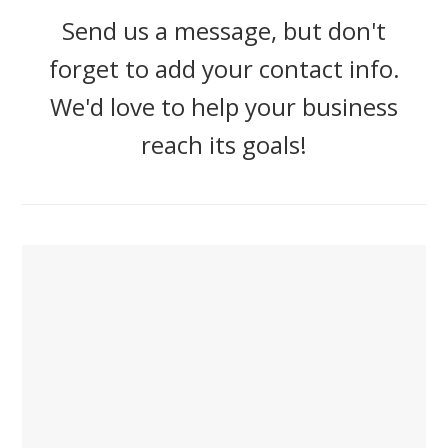
Send us a message, but don't
forget to add your contact info.
We'd love to help your business
reach its goals!