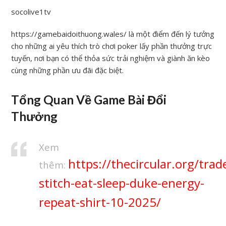
socolive1tv
https://gamebaidoithuong.wales/ là một điểm đến lý tưởng
cho những ai yêu thích trò chơi poker lấy phần thưởng trực
tuyến, nơi bạn có thể thỏa sức trải nghiệm và giành ăn kèo
cùng những phần ưu đãi đặc biệt.
Tổng Quan Về Game Bài Đổi
Thưởng
Xem
https://thecircular.org/trad
thêm:
stitch-eat-sleep-duke-energy-
repeat-shirt-10-2025/