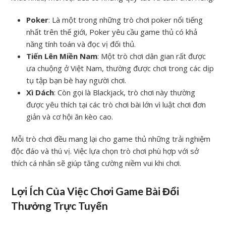
Poker
: Là một trong những trò chơi poker nổi tiếng
nhất trên thế giới, Poker yêu cầu game thủ có khả
năng tính toán và đọc vị đối thủ.
Tiến Lên Miền Nam
: Một trò chơi dân gian rất được
ưa chuộng ở Việt Nam, thường được chơi trong các dịp
tụ tập bạn bè hay người chơi.
Xì Dách
: Còn gọi là Blackjack, trò chơi này thường
được yêu thích tại các trò chơi bài lớn vì luật chơi đơn
giản và cơ hội ăn kèo cao.
Mỗi trò chơi đều mang lại cho game thủ những trải nghiệm
độc đáo và thú vị. Việc lựa chọn trò chơi phù hợp với sở
thích cá nhân sẽ giúp tăng cường niềm vui khi chơi.
Lợi Ích Của Việc Chơi Game Bài Đổi
Thưởng Trực Tuyến