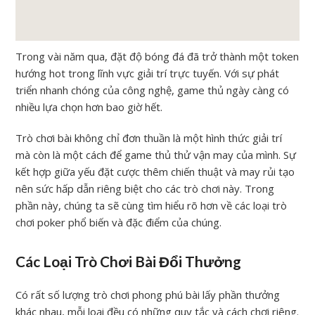
Trong vài năm qua, đặt độ bóng đá đã trở thành một token
hướng hot trong lĩnh vực giải trí trực tuyến. Với sự phát
triển nhanh chóng của công nghệ, game thủ ngày càng có
nhiều lựa chọn hơn bao giờ hết.
Trò chơi bài không chỉ đơn thuần là một hình thức giải trí
mà còn là một cách để game thủ thử vận may của mình. Sự
kết hợp giữa yếu đặt cược thêm chiến thuật và may rủi tạo
nên sức hấp dẫn riêng biệt cho các trò chơi này. Trong
phần này, chúng ta sẽ cùng tìm hiểu rõ hơn về các loại trò
chơi poker phổ biến và đặc điểm của chúng.
Các Loại Trò Chơi Bài Đổi Thưởng
Có rất số lượng trò chơi phong phú bài lấy phần thưởng
khác nhau, mỗi loại đều có những quy tắc và cách chơi riêng.