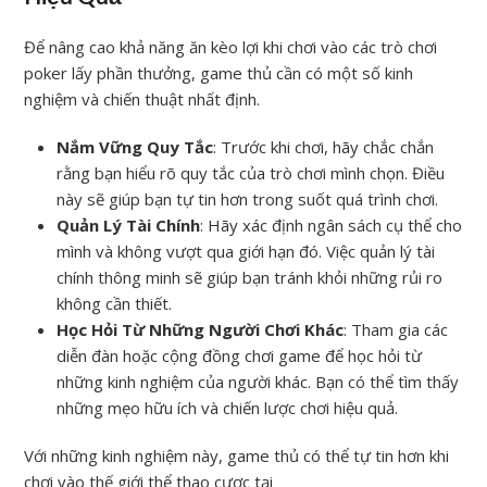
Để nâng cao khả năng ăn kèo lợi khi chơi vào các trò chơi
poker lấy phần thưởng, game thủ cần có một số kinh
nghiệm và chiến thuật nhất định.
Nắm Vững Quy Tắc
: Trước khi chơi, hãy chắc chắn
rằng bạn hiểu rõ quy tắc của trò chơi mình chọn. Điều
này sẽ giúp bạn tự tin hơn trong suốt quá trình chơi.
Quản Lý Tài Chính
: Hãy xác định ngân sách cụ thể cho
mình và không vượt qua giới hạn đó. Việc quản lý tài
chính thông minh sẽ giúp bạn tránh khỏi những rủi ro
không cần thiết.
Học Hỏi Từ Những Người Chơi Khác
: Tham gia các
diễn đàn hoặc cộng đồng chơi game để học hỏi từ
những kinh nghiệm của người khác. Bạn có thể tìm thấy
những mẹo hữu ích và chiến lược chơi hiệu quả.
Với những kinh nghiệm này, game thủ có thể tự tin hơn khi
chơi vào thế giới thể thao cược tại