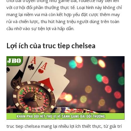
chơi bài truyền thống như game bài, roulette hay tiến lên
với cơ hội đổi phần thưởng thực tế. Loại hình này không chỉ
mang lại niềm vui mà còn kết hợp yếu đặt cược thêm may
rủi và chiến lược, thu hút hàng triệu người dùng trên toàn
cầu nhờ vào sự tiện lợi và hấp dẫn.
Lợi ích của truc tiep chelsea
truc tiep chelsea mang lại nhiều lợi ích thiết thực, từ giải trí