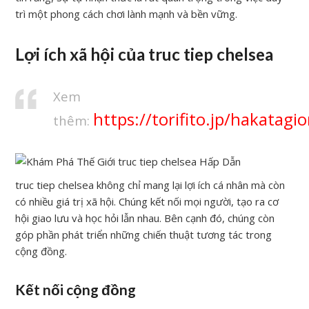
trì một phong cách chơi lành mạnh và bền vững.
Lợi ích xã hội của truc tiep chelsea
Xem
https://torifito.jp/hakatag
thêm:
truc tiep chelsea không chỉ mang lại lợi ích cá nhân mà còn
có nhiều giá trị xã hội. Chúng kết nối mọi người, tạo ra cơ
hội giao lưu và học hỏi lẫn nhau. Bên cạnh đó, chúng còn
góp phần phát triển những chiến thuật tương tác trong
cộng đồng.
Kết nối cộng đồng