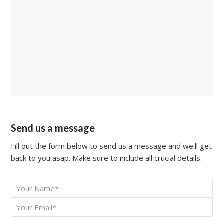
Send us a message
Fill out the form below to send us a message and we'll get
back to you asap. Make sure to include all crucial details.
Your
*
Name
Your
*
Email