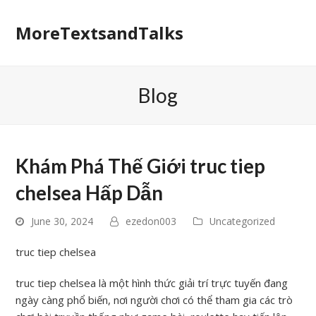
MoreTextsandTalks
Blog
Khám Phá Thế Giới truc tiep
chelsea Hấp Dẫn
June 30, 2024
ezedon003
Uncategorized
truc tiep chelsea
truc tiep chelsea là một hình thức giải trí trực tuyến đang
ngày càng phổ biến, nơi người chơi có thể tham gia các trò