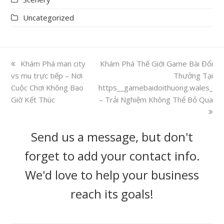
Uncategorized
previous
Khám Phá man city
next
Khám Phá Thế Giới Game Bài Đổi
vs mu trực tiếp – Nơi
post:
post:
Thưởng Tại
Cuộc Chơi Không Bao
https__gamebaidoithuong.wales_
Giờ Kết Thúc
– Trải Nghiệm Không Thể Bỏ Qua
Send us a message, but don't
forget to add your contact info.
We'd love to help your business
reach its goals!