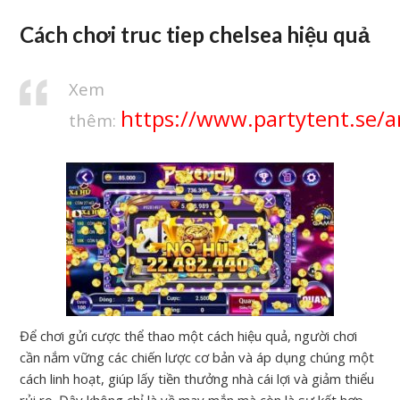
Cách chơi truc tiep chelsea hiệu quả
Xem
https://www.partytent.se/a
thêm:
Để chơi gửi cược thể thao một cách hiệu quả, người chơi
cần nắm vững các chiến lược cơ bản và áp dụng chúng một
cách linh hoạt, giúp lấy tiền thưởng nhà cái lợi và giảm thiểu
rủi ro. Đây không chỉ là về may mắn mà còn là sự kết hợp