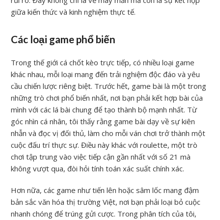
giữa kiến thức và kinh nghiệm thực tế.
Các loại game phổ biến
Trong thế giới cá chốt kèo trực tiếp, có nhiều loại game
khác nhau, mỗi loại mang đến trải nghiệm độc đáo và yêu
cầu chiến lược riêng biệt. Trước hết, game bài là một trong
những trò chơi phổ biến nhất, nơi bạn phải kết hợp bài của
mình với các lá bài chung để tạo thành bộ mạnh nhất. Từ
góc nhìn cá nhân, tôi thấy rằng game bài dạy về sự kiên
nhẫn và đọc vị đối thủ, làm cho mỗi ván chơi trở thành một
cuộc đấu trí thực sự. Điều này khác với roulette, một trò
chơi tập trung vào việc tiếp cận gần nhất với số 21 mà
không vượt qua, đòi hỏi tính toán xác suất chính xác.
Hơn nữa, các game như tiến lên hoặc sâm lốc mang đậm
bản sắc văn hóa thị trường Việt, nơi bạn phải loại bỏ cuộc
nhanh chóng để trúng gửi cược. Trong phân tích của tôi,