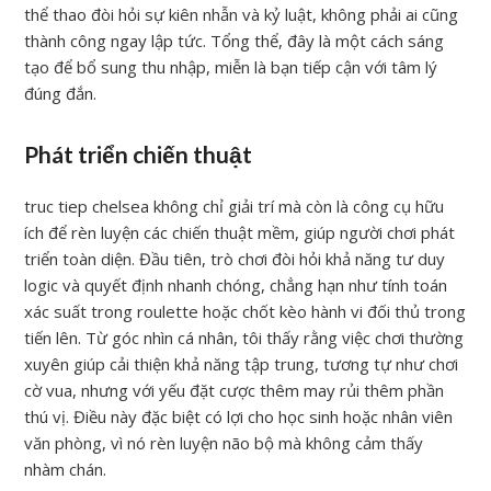
thể thao đòi hỏi sự kiên nhẫn và kỷ luật, không phải ai cũng
thành công ngay lập tức. Tổng thể, đây là một cách sáng
tạo để bổ sung thu nhập, miễn là bạn tiếp cận với tâm lý
đúng đắn.
Phát triển chiến thuật
truc tiep chelsea không chỉ giải trí mà còn là công cụ hữu
ích để rèn luyện các chiến thuật mềm, giúp người chơi phát
triển toàn diện. Đầu tiên, trò chơi đòi hỏi khả năng tư duy
logic và quyết định nhanh chóng, chẳng hạn như tính toán
xác suất trong roulette hoặc chốt kèo hành vi đối thủ trong
tiến lên. Từ góc nhìn cá nhân, tôi thấy rằng việc chơi thường
xuyên giúp cải thiện khả năng tập trung, tương tự như chơi
cờ vua, nhưng với yếu đặt cược thêm may rủi thêm phần
thú vị. Điều này đặc biệt có lợi cho học sinh hoặc nhân viên
văn phòng, vì nó rèn luyện não bộ mà không cảm thấy
nhàm chán.