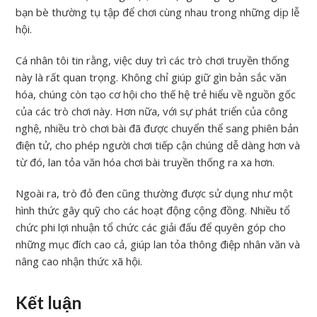
bạn bè thường tụ tập để chơi cùng nhau trong những dịp lễ
hội.
Cá nhân tôi tin rằng, việc duy trì các trò chơi truyền thống
này là rất quan trọng. Không chỉ giúp giữ gìn bản sắc văn
hóa, chúng còn tạo cơ hội cho thế hệ trẻ hiểu về nguồn gốc
của các trò chơi này. Hơn nữa, với sự phát triển của công
nghệ, nhiều trò chơi bài đã được chuyển thể sang phiên bản
điện tử, cho phép người chơi tiếp cận chúng dễ dàng hơn và
từ đó, lan tỏa văn hóa chơi bài truyền thống ra xa hơn.
Ngoài ra, trò đỏ đen cũng thường được sử dụng như một
hình thức gây quỹ cho các hoạt động cộng đồng. Nhiều tổ
chức phi lợi nhuận tổ chức các giải đấu để quyên góp cho
những mục đích cao cả, giúp lan tỏa thông điệp nhân văn và
nâng cao nhận thức xã hội.
Kết luận