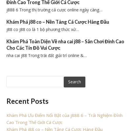
Đỉnh Cao Trong Thế Giới Cá Cược
j888 6 Trong thị trường cá cược online ngày càng…
Khám Phá j88 co – Nền Tảng Cá Cược Hàng Đầu
j88 co j88 co là 1 bộ phương thức xử…
Khám Phá Toàn Diện Về nha cai j88 – Sân Chơi Đỉnh Cao
Cho Các Tín Đồ Vui Cược
nha cai j88 Trong trái đất giải trí online &…
Search
Recent Posts
Khám Phá Ưu Điểm Nổi Bật của j888 6 – Trải Nghiệm Đỉnh
Cao Trong Thế Giới Cá Cược
Khám Phá j88 co – Nền Tảng Cá Cược Hàng Đầu