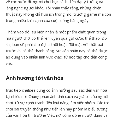
về các nước đi, người chơi học cách diễn đạt ý tưởng và
lắng nghe người khác. Tôi nhận thấy rằng, những chiến
thuật này không chỉ hữu ích trong môi trường game mà còn
trong nhiều khía cạnh của cuộc sống hàng ngày.
Thêm vào đó, sự kiên nhẫn là một phẩm chất quan trọng
mà người chơi có thể rèn luyện qua gửi cược thể thao. Đôi
khi, bạn sẽ phải chờ đợi cơ hội hoặc đối mặt với thất bại
trước khi có thể thành công. Sự kiên nhẫn này có thể được
áp dụng vào nhiều lĩnh vực khác, từ học tập cho đến công
việc.
Ảnh hưởng tới văn hóa
truc tiep chelsea cũng có ảnh hưởng sâu sắc đến văn hóa
tại nhiều nơi. Chúng phản ánh tính cách và giá trị của người
chơi, từ sự cạnh tranh đến khả năng làm việc nhóm. Các trò
chơi bài truyền thống như tiến lên hay phỏm là biểu tượng
của văn hóa thị trường Việt, nơi cộng đồng người dùng và