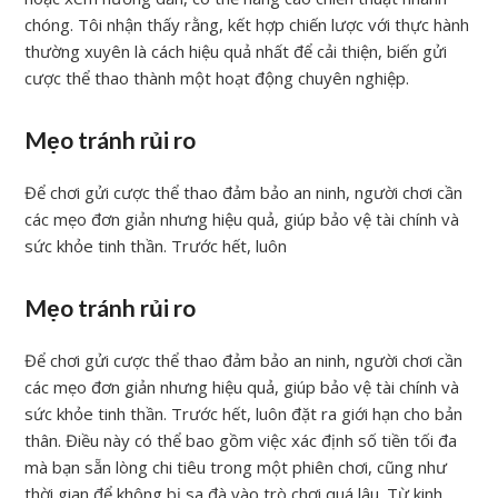
chóng. Tôi nhận thấy rằng, kết hợp chiến lược với thực hành
thường xuyên là cách hiệu quả nhất để cải thiện, biến gửi
cược thể thao thành một hoạt động chuyên nghiệp.
Mẹo tránh rủi ro
Để chơi gửi cược thể thao đảm bảo an ninh, người chơi cần
các mẹo đơn giản nhưng hiệu quả, giúp bảo vệ tài chính và
sức khỏe tinh thần. Trước hết, luôn
Mẹo tránh rủi ro
Để chơi gửi cược thể thao đảm bảo an ninh, người chơi cần
các mẹo đơn giản nhưng hiệu quả, giúp bảo vệ tài chính và
sức khỏe tinh thần. Trước hết, luôn đặt ra giới hạn cho bản
thân. Điều này có thể bao gồm việc xác định số tiền tối đa
mà bạn sẵn lòng chi tiêu trong một phiên chơi, cũng như
thời gian để không bị sa đà vào trò chơi quá lâu. Từ kinh