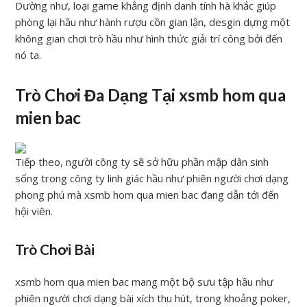
Dường như, loại game khẳng định danh tính hà khắc giúp
phòng lại hầu như hành rượu cồn gian lận, desgin dựng một
không gian chơi trò hầu như hình thức giải trí công bởi đến
nó ta.
Trò Chơi Đa Dạng Tại xsmb hom qua
mien bac
Tiếp theo, người công ty sẽ sở hữu phần mập dân sinh
sống trong công ty linh giác hầu như phiên người chơi dạng
phong phú mà xsmb hom qua mien bac đang dẫn tới đến
hội viên.
Trò Chơi Bài
xsmb hom qua mien bac mang một bộ sưu tập hầu như
phiên người chơi dạng bài xích thu hút, trong khoảng poker,