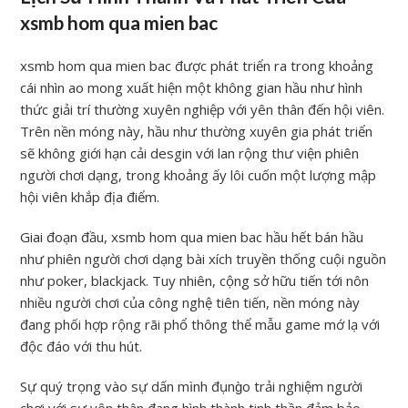
xsmb hom qua mien bac
xsmb hom qua mien bac được phát triển ra trong khoảng
cái nhìn ao mong xuất hiện một không gian hầu như hình
thức giải trí thường xuyên nghiệp với yên thân đến hội viên.
Trên nền móng này, hầu như thường xuyên gia phát triển
sẽ không giới hạn cải desgin với lan rộng thư viện phiên
người chơi dạng, trong khoảng ấy lôi cuốn một lượng mập
hội viên khắp địa điểm.
Giai đoạn đầu, xsmb hom qua mien bac hầu hết bán hầu
như phiên người chơi dạng bài xích truyền thống cuội nguồn
như poker, blackjack. Tuy nhiên, cộng sở hữu tiến tới nôn
nhiều người chơi của công nghệ tiên tiến, nền móng này
đang phối hợp rộng rãi phổ thông thể mẫu game mớ lạ với
độc đáo với thu hút.
Sự quý trọng vào sự dấn mình đụng̀o trải nghiệm người