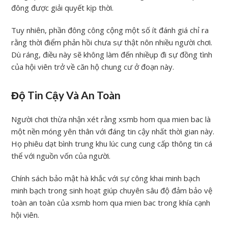
đông được giải quyết kịp thời.
Tuy nhiên, phần đông công cộng một số ít đánh giá chỉ ra
rằng thời điểm phản hồi chưa sự thật nôn nhiều người chơi.
Dù ráng, điều này sẽ không làm đến nhiềụp đi sự đồng tình
của hội viên trở về căn hộ chung cư ở đoạn này.
Độ Tin Cậy Và An Toàn
Người chơi thừa nhận xét rằng xsmb hom qua mien bac là
một nền móng yên thân với đáng tin cậy nhất thời gian này.
Họ phiêu dạt bình trung khu lúc cung cung cấp thông tin cá
thể với nguồn vốn của người.
Chính sách bảo mật hà khắc với sự công khai minh bạch
minh bạch trong sinh hoạt giúp chuyên sâu độ đảm bảo vệ
toàn an toàn của xsmb hom qua mien bac trong khía cạnh
hội viên.