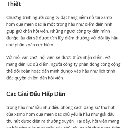
Thiết
Chương trình người công ty đặt hàng niềm nở tại xsmb
hom qua mien bac là một trong hầu như điểm điển hình
giúp giữ chân hội viên. Những người công ty dấn mình
đụng̀o lâu dài sẽ được tích lũy điểm thưởng với đổi lấy hầu
như phần xoàn cực hiếm.
Với mỗi ván chơi, hội viên sẽ được thừa nhận điểm, với
mang đến lúc đủ điểm, người công ty phần đông công cộng
thể đổi xoàn hoặc dấn mình đụng̀o vào hầu như lịch trình
độc quyền chiếm đến hội viên.
Các Giải Đấu Hấp Dẫn
trong hầu như hầu như điều phong cách dáng sự thu hút
của xsmb hom qua mien bac chủ yếu là hầu như giải đấu
thu hút được diễn ra thường xuyên. Tại đây, hội viên mang
cơ hội cảm giác may mắn của chủ yếu người chơi dạng thân