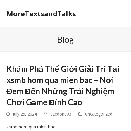
MoreTextsandTalks
Blog
Khám Phá Thế Giới Giải Trí Tại
xsmb hom qua mien bac – Nơi
Đem Đến Những Trải Nghiệm
Chơi Game Đỉnh Cao
July 25, 2024
ezedon003
Uncategorized
xsmb hom qua mien bac