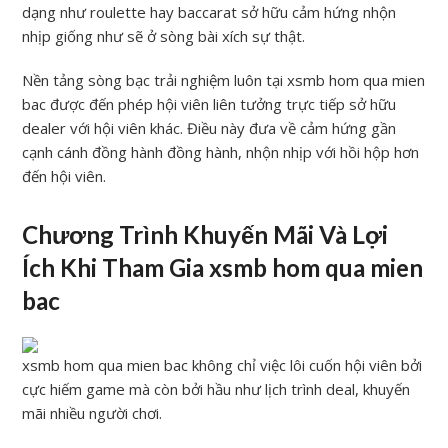
dạng như roulette hay baccarat sở hữu cảm hứng nhộn
nhịp giống như sẽ ở sòng bài xích sự thật.
Nền tảng sòng bạc trải nghiệm luôn tại xsmb hom qua mien
bac được đến phép hội viên liên tưởng trực tiếp sở hữu
dealer với hội viên khác. Điều này đưa về cảm hứng gần
cạnh cánh đồng hành đồng hành, nhộn nhịp với hồi hộp hơn
đến hội viên.
Chương Trình Khuyến Mãi Và Lợi
Ích Khi Tham Gia xsmb hom qua mien
bac
xsmb hom qua mien bac không chỉ việc lôi cuốn hội viên bởi
cực hiếm game mà còn bởi hầu như lịch trình deal, khuyến
mãi nhiều người chơi.