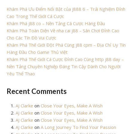
Khám Phá Ưu Điểm Nổi Bật của j888 6 – Trải Nghiệm Đỉnh
Cao Trong Thế Giới Cá Cược
Khám Phá j88 co – Nền Tảng Cá Cược Hàng Đầu
Khám Phá Toàn Diện Về nha cai j88 – Sân Chơi Đỉnh Cao
Cho Các Tín Đồ Vui Cược
Khám Phá Thế Giới Đột Phá Cùng j88 cpm – Địa Chỉ Uy Tín
Hàng Đầu Cho Game Thủ Việt
Khám Phá Thế Giới Cá Cược Đỉnh Cao Cùng http j88 day –
Nền Tảng Chuyên Nghiệp Đáng Tin Cậy Dành Cho Người
Yêu Thể Thao
Recent Comments
AJ Clarke
on
Close Your Eyes, Make A Wish
AJ Clarke
on
Close Your Eyes, Make A Wish
AJ Clarke
on
Close Your Eyes, Make A Wish
AJ Clarke
on
A Long Journey To Find Your Passion