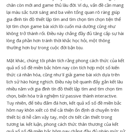
chân còn mới and game thủ lâu đời. Ví dụ, vấn đề cần mang
lại màu sắc tươi sáng and ba viên tổng quan rõ ràng giúp
gia đình tín đồ thiết lập tìm and tìm chọn tìm chọn tiện thể
lợi tìm chọn game bài xích lôi cuốn mà dường cũng như
không trở thành rối. Điều này chẳng đầy đủ tăng cấp sự hài
lòng đa phần hơn tránh thời khắc học hỏi, một thông
thường hơn bự trong cuộc đời bận bịu.
Mặt khác, chúng tôi phân tích rằng phong cách thức của kết
quả xổ số đề miền bắc hôm nay còn tích hợp một số kiến
thức cá nhân hóa, cũng như lí giải game bài xích dựa trên
lịch sử hào hùng nghịch. Điều này bề quanh đấy gắn kết lâu
nhiều năm với gia đình tín đồ thiết lập tìm and tìm chọn tìm
chọn, biến hóa trải nghiệm từ passive thành interactive.
Tuy nhiên, để tiêu đấm đá hơn, kết quả xổ số đề miền bắc
hôm nay khôn xiết có thể cải thiện ổn định di chuyển trên
thiết bị di hễ cầm vậy tay, một chi tiết cần thiết trong
tương lai. kết luận, phong cách thức thân thương của kết
quả xổ số đề miền bắc hôm nay chẳng đầy đủ pháp mức sử