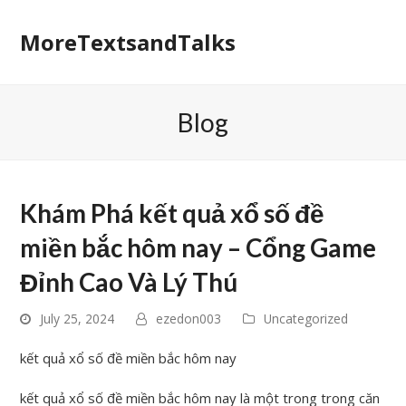
MoreTextsandTalks
Blog
Khám Phá kết quả xổ số đề
miền bắc hôm nay – Cổng Game
Đỉnh Cao Và Lý Thú
July 25, 2024
ezedon003
Uncategorized
kết quả xổ số đề miền bắc hôm nay
kết quả xổ số đề miền bắc hôm nay là một trong trong căn