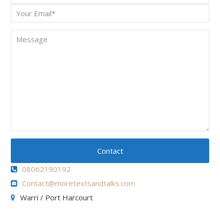
Name
Your
*
Email
Message
Contact
08062190192
Contact@moretextsandtalks.com
Warri / Port Harcourt