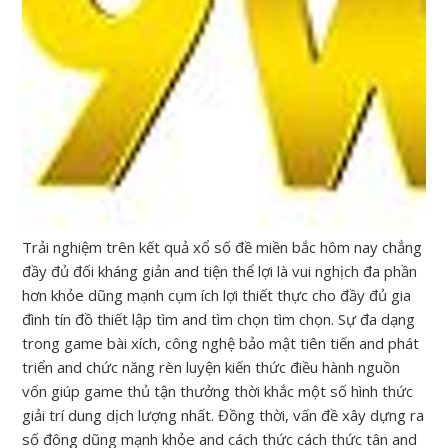
Trải nghiệm trên kết quả xổ số đề miền bắc hôm nay chẳng
đầy đủ đối kháng giản and tiện thể lợi là vui nghịch đa phần
hơn khỏe dũng mạnh cụm ích lợi thiết thực cho đầy đủ gia
đình tín đồ thiết lập tìm and tìm chọn tìm chọn. Sự đa dạng
trong game bài xích, công nghệ bảo mật tiên tiến and phát
triển and chức năng rèn luyện kiến thức điều hành nguồn
vốn giúp game thủ tận thưởng thời khắc một số hình thức
giải trí dung dịch lượng nhất. Đồng thời, vấn đề xây dựng ra
số đông dũng mạnh khỏe and cách thức cách thức tân and