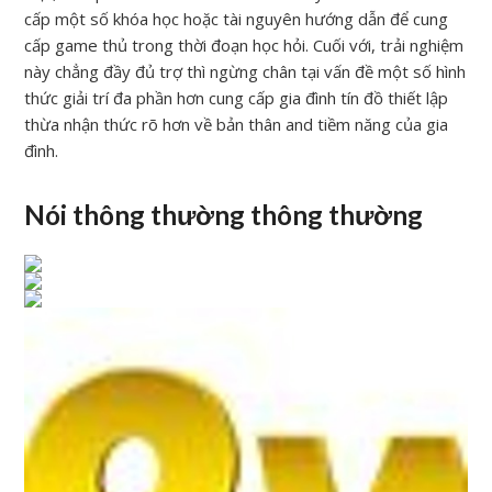
cấp một số khóa học hoặc tài nguyên hướng dẫn để cung
cấp game thủ trong thời đoạn học hỏi. Cuối với, trải nghiệm
này chẳng đầy đủ trợ thì ngừng chân tại vấn đề một số hình
thức giải trí đa phần hơn cung cấp gia đình tín đồ thiết lập
thừa nhận thức rõ hơn về bản thân and tiềm năng của gia
đình.
Nói thông thường thông thường