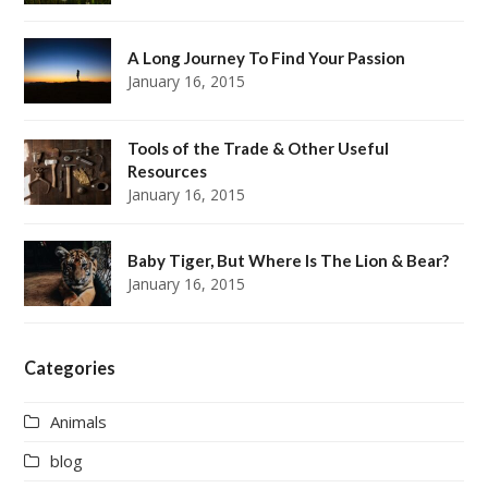
A Long Journey To Find Your Passion
January 16, 2015
Tools of the Trade & Other Useful
Resources
January 16, 2015
Baby Tiger, But Where Is The Lion & Bear?
January 16, 2015
Categories
Animals
blog