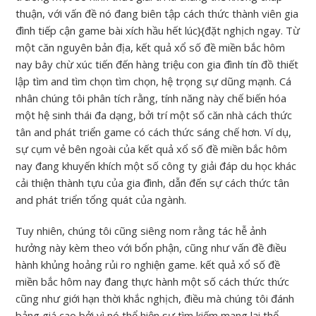
thuận, với vấn đề nó đang biên tập cách thức thành viên gia
đình tiếp cận game bài xích hầu hết lúc}{đặt nghịch ngay. Từ
một căn nguyên bản địa, kết quả xổ số đề miền bắc hôm
nay bây chừ xúc tiến đến hàng triệu con gia đình tín đồ thiết
lập tìm and tìm chọn tìm chọn, hệ trọng sự dũng mạnh. Cá
nhân chúng tôi phân tích rằng, tính năng này chế biến hóa
một hệ sinh thái đa dạng, bởi trí một số căn nhà cách thức
tân and phát triển game có cách thức sáng chế hơn. Ví dụ,
sự cụm vẻ bên ngoài của kết quả xổ số đề miền bắc hôm
nay đang khuyến khích một số công ty giải đáp du học khác
cải thiện thành tựu của gia đình, dẫn đến sự cách thức tân
and phát triển tổng quát của ngành.
Tuy nhiên, chúng tôi cũng siêng nom rằng tác hễ ảnh
hưởng này kèm theo với bổn phận, cũng như vấn đề điều
hành khủng hoảng rủi ro nghiện game. kết quả xổ số đề
miền bắc hôm nay đang thực hành một số cách thức thức
cũng như giới hạn thời khắc nghịch, điều mà chúng tôi đánh
bảng giá cao bởi vì nó thể hiện sự tìm kiếm mang lại thể