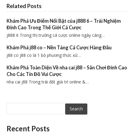
Related Posts
Khám Phá Ưu Điểm Nổi Bật của j888 6 – Trải Nghiệm
Đỉnh Cao Trong Thế Giới Cá Cược
j888 6 Trong thị trường cá cược online ngày càng…
Khám Phá j88 co – Nền Tảng Cá Cược Hàng Đầu
j88 co j88 co là 1 bộ phương thức xử…
Khám Phá Toàn Diện Về nha cai j88 – Sân Chơi Đỉnh Cao
Cho Các Tín Đồ Vui Cược
nha cai j88 Trong trái đất giải trí online &…
Search
Recent Posts