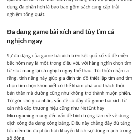
dụng đa phần hơn là bao bao gồm sách cung cấp trải
nghiệm tổng quát.
Đa dạng game bài xích and tùy tìm cá
nghịch ngay
Sự đa dạng của game bài xích trên kết quả xổ số đề miền
bắc hôm nay là một trong điều với, với hàng nghìn chọn tìm
từ slot mang lại cá nghịch ngay thể thao. Tôi thừa nhận ra
rằng, tính năng này giúp gia đình tín đồ thiết lập tìm and tìm
chọn tìm chọn khôn xiết có thể khám phá and thách thức
bản thân mà dường cũng như không trở thành muộn phiền.
Từ góc chú ý cá nhân, vấn đề có đầy đủ game bài xích từ
căn nhà cấp thương hiệu cũng như NetEnt hay
Microgaming mang đến vấn đề bình trọng tâm về về dung
dịch công đa dạng công bằng. Điều này chẳng đầy đủ tăng
tốc niềm tin đa phần hơn khuyến khích sự dũng mạnh trong
số đông.