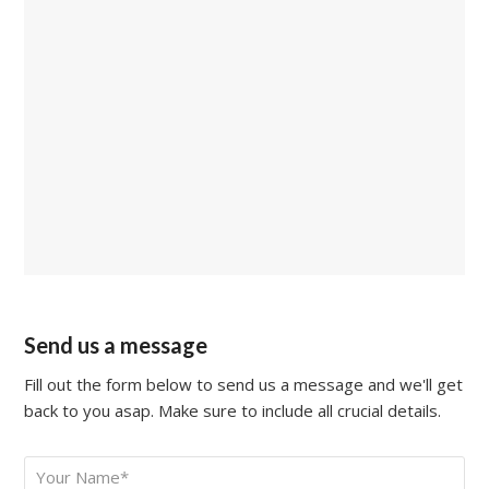
Send us a message
Fill out the form below to send us a message and we'll get
back to you asap. Make sure to include all crucial details.
Your
*