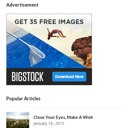
i
c
s
n
S
Advertisement
t
e
t
t
t
b
a
e
e
o
g
r
r
o
r
e
k
a
s
m
t
Popular Articles
Close Your Eyes, Make A Wish
January 16, 2015