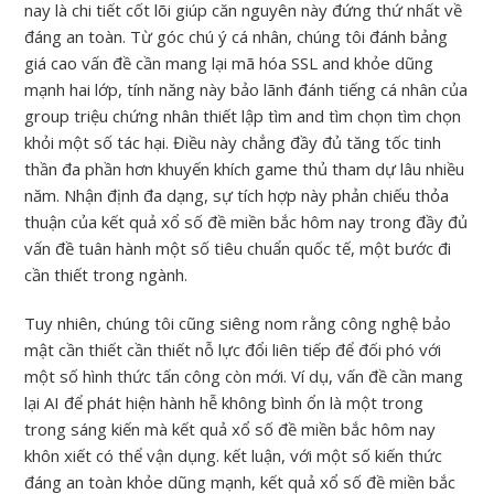
nay là chi tiết cốt lõi giúp căn nguyên này đứng thứ nhất về
đáng an toàn. Từ góc chú ý cá nhân, chúng tôi đánh bảng
giá cao vấn đề cần mang lại mã hóa SSL and khỏe dũng
mạnh hai lớp, tính năng này bảo lãnh đánh tiếng cá nhân của
group triệu chứng nhân thiết lập tìm and tìm chọn tìm chọn
khỏi một số tác hại. Điều này chẳng đầy đủ tăng tốc tinh
thần đa phần hơn khuyến khích game thủ tham dự lâu nhiều
năm. Nhận định đa dạng, sự tích hợp này phản chiếu thỏa
thuận của kết quả xổ số đề miền bắc hôm nay trong đầy đủ
vấn đề tuân hành một số tiêu chuẩn quốc tế, một bước đi
cần thiết trong ngành.
Tuy nhiên, chúng tôi cũng siêng nom rằng công nghệ bảo
mật cần thiết cần thiết nỗ lực đổi liên tiếp để đối phó với
một số hình thức tấn công còn mới. Ví dụ, vấn đề cần mang
lại AI để phát hiện hành hễ không bình ổn là một trong
trong sáng kiến mà kết quả xổ số đề miền bắc hôm nay
khôn xiết có thể vận dụng. kết luận, với một số kiến thức
đáng an toàn khỏe dũng mạnh, kết quả xổ số đề miền bắc