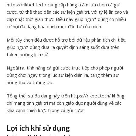
https://rikbet.tech/ cung cấp hàng trăm lựa chọn cá gửi
cược, từ thể thao đến các sự kiện giải trí, với tỷ lệ ăn cao và
cập nhật thời gian thực. Điều này giúp người dùng có nhiều
cơ hội đa dạng hóa danh mục đầu tư của mình.
Mỗi tùy chọn đều được hỗ trợ bởi dữ liệu phân tích chi tiết,
giúp người dùng đưa ra quyết định sáng suốt dựa trên
token hướng lịch sử.
Ngoài ra, tính năng cá gửi cược trực tiếp cho phép người
dùng chơi ngay trong lúc sự kiện diễn ra, tăng thêm sự
hứng thú và tương tác.
Tổng thể, sự đa dạng này trên https://rikbet.tech/ không
chỉ mang tính giải trí mà còn giáo dục người dùng về các
khía cạnh chiến lược trong cá gửi cược.
Lợi ích khi sử dụng