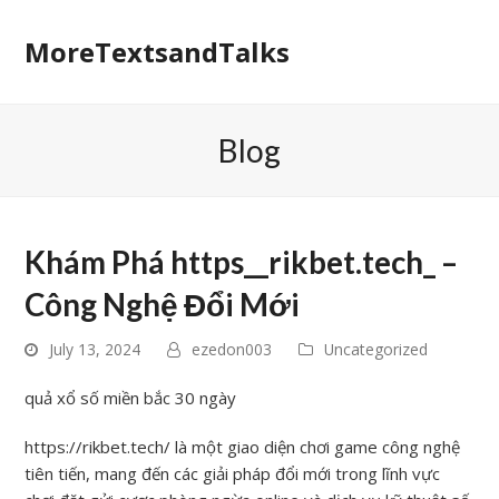
MoreTextsandTalks
Blog
Khám Phá https__rikbet.tech_ –
Công Nghệ Đổi Mới
July 13, 2024
ezedon003
Uncategorized
quả xổ số miền bắc 30 ngày
https://rikbet.tech/ là một giao diện chơi game công nghệ
tiên tiến, mang đến các giải pháp đổi mới trong lĩnh vực