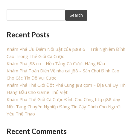
Search
Recent Posts
Khám Phá Ưu Điểm Nổi Bật của j888 6 – Trải Nghiệm Đỉnh
Cao Trong Thế Giới Cá Cược
Khám Phá j88 co – Nền Tảng Cá Cược Hàng Đầu
Khám Phá Toàn Diện Về nha cai j88 – Sân Chơi Đỉnh Cao
Cho Các Tín Đồ Vui Cược
Khám Phá Thế Giới Đột Phá Cùng j88 cpm – Địa Chỉ Uy Tín
Hàng Đầu Cho Game Thủ Việt
Khám Phá Thế Giới Cá Cược Đỉnh Cao Cùng http j88 day –
Nền Tảng Chuyên Nghiệp Đáng Tin Cậy Dành Cho Người
Yêu Thể Thao
Recent Comments