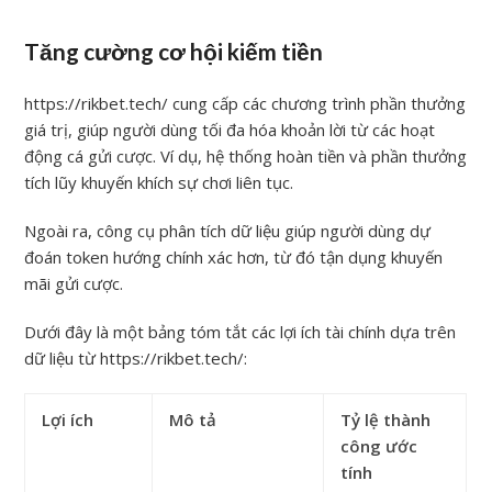
Tăng cường cơ hội kiếm tiền
https://rikbet.tech/ cung cấp các chương trình phần thưởng
giá trị, giúp người dùng tối đa hóa khoản lời từ các hoạt
động cá gửi cược. Ví dụ, hệ thống hoàn tiền và phần thưởng
tích lũy khuyến khích sự chơi liên tục.
Ngoài ra, công cụ phân tích dữ liệu giúp người dùng dự
đoán token hướng chính xác hơn, từ đó tận dụng khuyến
mãi gửi cược.
Dưới đây là một bảng tóm tắt các lợi ích tài chính dựa trên
dữ liệu từ https://rikbet.tech/:
Lợi ích
Mô tả
Tỷ lệ thành
công ước
tính