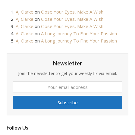
AJ Clarke
on
Close Your Eyes, Make A Wish
AJ Clarke
on
Close Your Eyes, Make A Wish
AJ Clarke
on
Close Your Eyes, Make A Wish
AJ Clarke
on
A Long Journey To Find Your Passion
AJ Clarke
on
A Long Journey To Find Your Passion
Newsletter
Join the newsletter to get your weekly fix via email.
Your
email
address
Subscribe
Follow Us