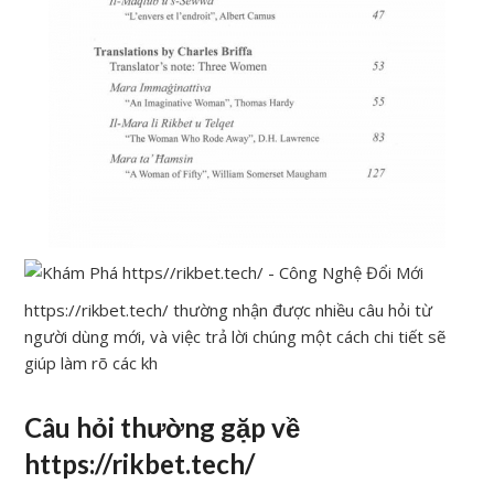
https://rikbet.tech/ thường nhận được nhiều câu hỏi từ
người dùng mới, và việc trả lời chúng một cách chi tiết sẽ
giúp làm rõ các kh
Câu hỏi thường gặp về
https://rikbet.tech/