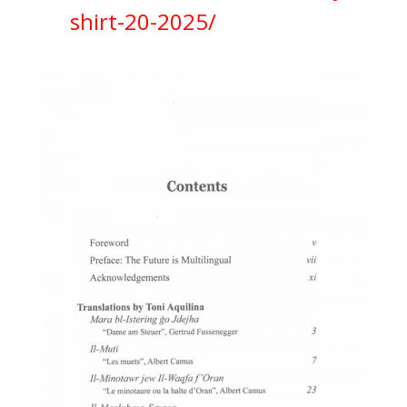
shirt-20-2025/