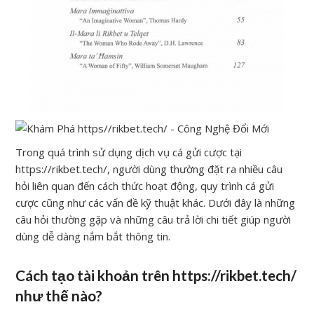
Trong quá trình sử dụng dịch vụ cá gửi cược tại
https://rikbet.tech/, người dùng thường đặt ra nhiều câu
hỏi liên quan đến cách thức hoạt động, quy trình cá gửi
cược cũng như các vấn đề kỹ thuật khác. Dưới đây là những
câu hỏi thường gặp và những câu trả lời chi tiết giúp người
dùng dễ dàng nắm bắt thông tin.
Cách tạo tài khoản trên https://rikbet.tech/
như thế nào?