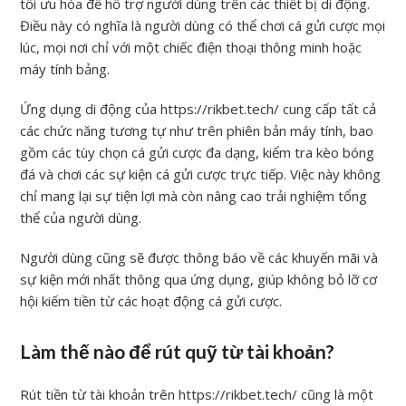
tối ưu hóa để hỗ trợ người dùng trên các thiết bị di động.
Điều này có nghĩa là người dùng có thể chơi cá gửi cược mọi
lúc, mọi nơi chỉ với một chiếc điện thoại thông minh hoặc
máy tính bảng.
Ứng dụng di động của https://rikbet.tech/ cung cấp tất cả
các chức năng tương tự như trên phiên bản máy tính, bao
gồm các tùy chọn cá gửi cược đa dạng, kiểm tra kèo bóng
đá và chơi các sự kiện cá gửi cược trực tiếp. Việc này không
chỉ mang lại sự tiện lợi mà còn nâng cao trải nghiệm tổng
thể của người dùng.
Người dùng cũng sẽ được thông báo về các khuyến mãi và
sự kiện mới nhất thông qua ứng dụng, giúp không bỏ lỡ cơ
hội kiếm tiền từ các hoạt động cá gửi cược.
Làm thế nào để rút quỹ từ tài khoản?
Rút tiền từ tài khoản trên https://rikbet.tech/ cũng là một