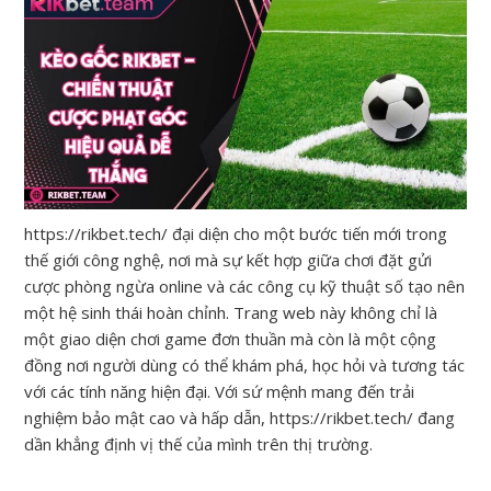
https://rikbet.tech/ đại diện cho một bước tiến mới trong
thế giới công nghệ, nơi mà sự kết hợp giữa chơi đặt gửi
cược phòng ngừa online và các công cụ kỹ thuật số tạo nên
một hệ sinh thái hoàn chỉnh. Trang web này không chỉ là
một giao diện chơi game đơn thuần mà còn là một cộng
đồng nơi người dùng có thể khám phá, học hỏi và tương tác
với các tính năng hiện đại. Với sứ mệnh mang đến trải
nghiệm bảo mật cao và hấp dẫn, https://rikbet.tech/ đang
dần khẳng định vị thế của mình trên thị trường.