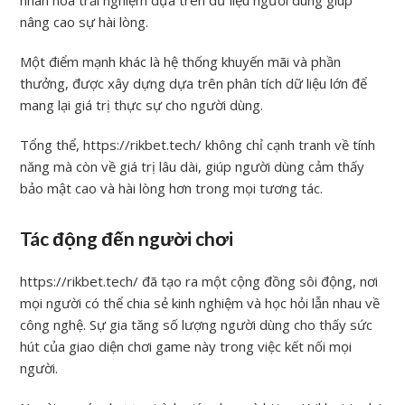
nâng cao sự hài lòng.
Một điểm mạnh khác là hệ thống khuyến mãi và phần
thưởng, được xây dựng dựa trên phân tích dữ liệu lớn để
mang lại giá trị thực sự cho người dùng.
Tổng thể, https://rikbet.tech/ không chỉ cạnh tranh về tính
năng mà còn về giá trị lâu dài, giúp người dùng cảm thấy
bảo mật cao và hài lòng hơn trong mọi tương tác.
Tác động đến người chơi
https://rikbet.tech/ đã tạo ra một cộng đồng sôi động, nơi
mọi người có thể chia sẻ kinh nghiệm và học hỏi lẫn nhau về
công nghệ. Sự gia tăng số lượng người dùng cho thấy sức
hút của giao diện chơi game này trong việc kết nối mọi
người.