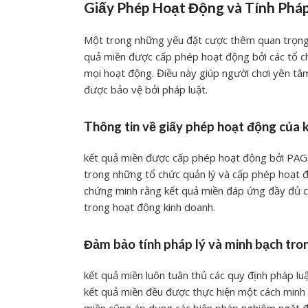
Giấy Phép Hoạt Động và Tính Pháp
Một trong những yếu đặt cược thêm quan trọng 
quả miền được cấp phép hoạt động bởi các tổ ch
mọi hoạt động. Điều này giúp người chơi yên tâm 
được bảo vệ bởi pháp luật.
Thông tin về giấy phép hoạt động của 
kết quả miền được cấp phép hoạt động bởi PA
trong những tổ chức quản lý và cấp phép hoạt đ
chứng minh rằng kết quả miền đáp ứng đầy đủ cá
trong hoạt động kinh doanh.
Đảm bảo tính pháp lý và minh bạch tro
kết quả miền luôn tuân thủ các quy định pháp lu
kết quả miền đều được thực hiện một cách minh 