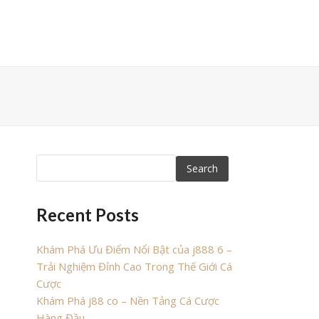
Search
Recent Posts
Khám Phá Ưu Điểm Nổi Bật của j888 6 –
Trải Nghiệm Đỉnh Cao Trong Thế Giới Cá
Cược
Khám Phá j88 co – Nền Tảng Cá Cược
Hàng Đầu