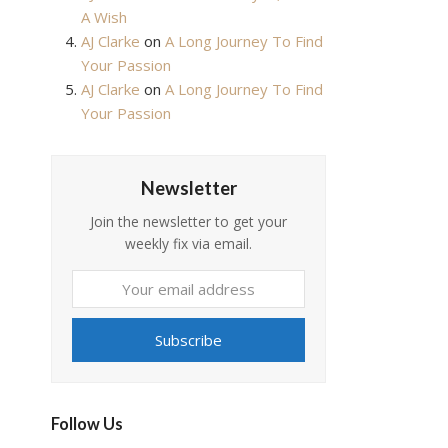
A Wish
AJ Clarke
on
A Long Journey To Find
Your Passion
AJ Clarke
on
A Long Journey To Find
Your Passion
Newsletter
Join the newsletter to get your
weekly fix via email.
Your
email
address
Subscribe
Follow Us