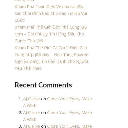
Khám Phá Toàn Diện Về nha cai j88 –
Sân Chơi Đỉnh Cao Cho Các Tín Đồ Vui
Cược
Khám Phá Thế Giới Đột Phá Cùng j88
cpm – Địa Chỉ Uy Tín Hàng Đầu Cho
Game Thủ Việt
Khám Phá Thế Giới Cá Cược Đỉnh Cao
Cùng http j88 day – Nền Tảng Chuyên
Nghiệp Đáng Tin Cậy Dành Cho Người
Yêu Thể Thao
Recent Comments
AJ Clarke
on
Close Your Eyes, Make
A Wish
AJ Clarke
on
Close Your Eyes, Make
A Wish
AJ Clarke
on
Close Your Eyes, Make