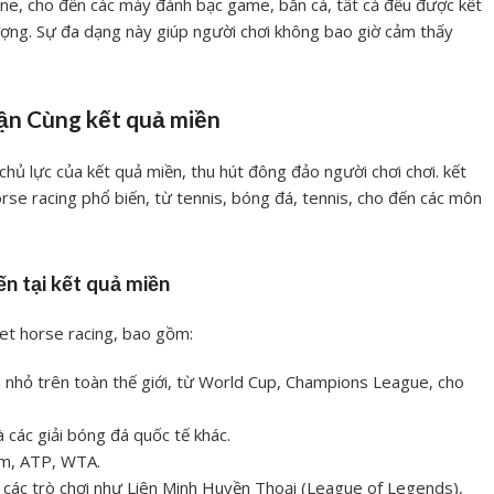
line, cho đến các máy đánh bạc game, bắn cá, tất cả đều được kết
ượng. Sự đa dạng này giúp người chơi không bao giờ cảm thấy
ận Cùng kết quả miền
ủ lực của kết quả miền, thu hút đông đảo người chơi chơi. kết
orse racing phổ biến, từ tennis, bóng đá, tennis, cho đến các môn
ến tại kết quả miền
bet horse racing, bao gồm:
n nhỏ trên toàn thế giới, từ World Cup, Champions League, cho
các giải bóng đá quốc tế khác.
am, ATP, WTA.
 các trò chơi như Liên Minh Huyền Thoại (League of Legends),