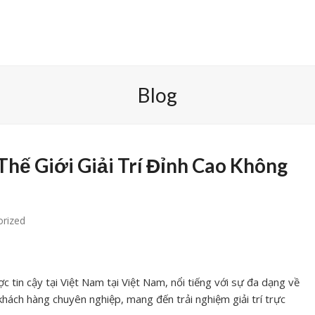
Blog
Thế Giới Giải Trí Đỉnh Cao Không
orized
tin cậy tại Việt Nam tại Việt Nam, nổi tiếng với sự đa dạng về
ụ khách hàng chuyên nghiệp, mang đến trải nghiệm giải trí trực