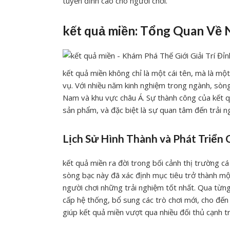
tuyến đỉnh cao cho người chơi.
kết quả miền: Tổng Quan Về 
kết quả miền không chỉ là một cái tên, mà là mộ
vụ. Với nhiều năm kinh nghiệm trong ngành, sòng
Nam và khu vực châu Á. Sự thành công của kết 
sản phẩm, và đặc biệt là sự quan tâm đến trải 
Lịch Sử Hình Thành và Phát Triển 
kết quả miền ra đời trong bối cảnh thị trường c
sòng bạc này đã xác định mục tiêu trở thành m
người chơi những trải nghiệm tốt nhất. Qua từng
cấp hệ thống, bổ sung các trò chơi mới, cho đến v
giúp kết quả miền vượt qua nhiều đối thủ cạnh tr