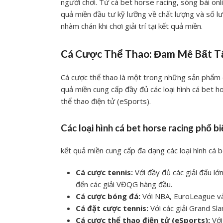
người chơi. Từ cá bet horse racing, sòng bài on
quả miền đầu tư kỹ lưỡng về chất lượng và số l
nhàm chán khi chơi giải trí tại kết quả miền.
Cá Cược Thể Thao: Đam Mê Bất T
Cá cược thể thao là một trong những sản phẩm ch
quả miền cung cấp đầy đủ các loại hình cá bet h
thể thao điện tử (eSports).
Các loại hình cá bet horse racing phổ bi
kết quả miền cung cấp đa dạng các loại hình cá 
Cá cược tennis:
Với đầy đủ các giải đấu lớ
đến các giải VĐQG hàng đầu.
Cá cược bóng đá:
Với NBA, EuroLeague và 
Cá đặt cược tennis:
Với các giải Grand Sl
Cá cược thể thao điện tử (eSports):
Với