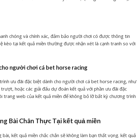
hanh chóng và chính xác, đảm bảo người chơi có được thông tin
lệ kèo tại kết quả miền thường được nhận xét là cạnh tranh so với
cho người chơi cá bet horse racing
ình ưu đãi đặc biệt dành cho người chơi cá bet horse racing, như
n trượt, hoặc các giải đấu dự đoán kết quả với phần ưu đãi đặc
i trang web của kết quả miền để không bỏ lỡ bất kỳ chương trình
òng Bài Chân Thực Tại kết quả miền
g bài, kết quả miền chắc chắn sẽ không làm bạn thất vọng. kết quả