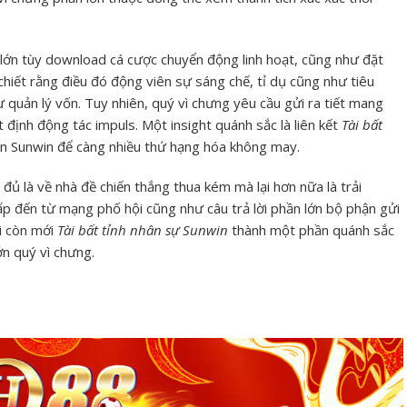
ớn tùy download cá cược chuyển động linh hoạt, cũng như đặt
chiết rằng điều đó động viên sự sáng chế, tỉ dụ cũng như tiêu
quản lý vốn. Tuy nhiên, quý vì chưng yêu cầu gửi ra tiết mang
 định động tác impuls. Một insight quánh sắc là liên kết
Tài bất
n Sunwin để càng nhiều thứ hạng hóa không may.
đủ là về nhà đề chiến thắng thua kém mà lại hơn nữa là trải
p đến từ mạng phố hội cũng như câu trả lời phần lớn bộ phận gửi
ổi còn mới
Tài bất tỉnh nhân sự Sunwin
thành một phần quánh sắc
ớn quý vì chưng.