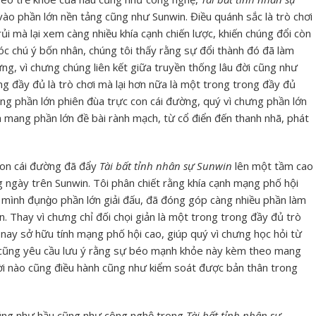
ào phần lớn nền tảng cũng như Sunwin. Điều quánh sắc là trò chơi
i mà lại xem càng nhiều khía cạnh chiến lược, khiến chúng đổi còn
c chú ý bốn nhân, chúng tôi thấy rằng sự đổi thành đó đã làm
ng, vì chưng chúng liên kết giữa truyền thống lâu đời cũng như
g đầy đủ là trò chơi mà lại hơn nữa là một trong trong đầy đủ
rong phần lớn phiên đùa trực con cái đường, quý vì chưng phần lớn
 mang phần lớn đề bài rành mạch, từ cổ điển đến thanh nhã, phát
con cái đường đã đẩy
Tài bất tỉnh nhân sự Sunwin
lên một tầm cao
ngày trên Sunwin. Tôi phân chiết rằng khía cạnh mạng phố hội
 mình đụng̀o phần lớn giải đấu, đã đóng góp càng nhiều phần làm
. Thay vì chưng chỉ đối chọi giản là một trong trong đầy đủ trò
ay sở hữu tính mạng phố hội cao, giúp quý vì chưng học hỏi từ
n, cũng yêu cầu lưu ý rằng sự béo mạnh khỏe này kèm theo mang
ời nào cũng điều hành cũng như kiểm soát được bản thân trong
 cũng như hầu cũng như công nghệ trong
Tài bất tỉnh nhân sự