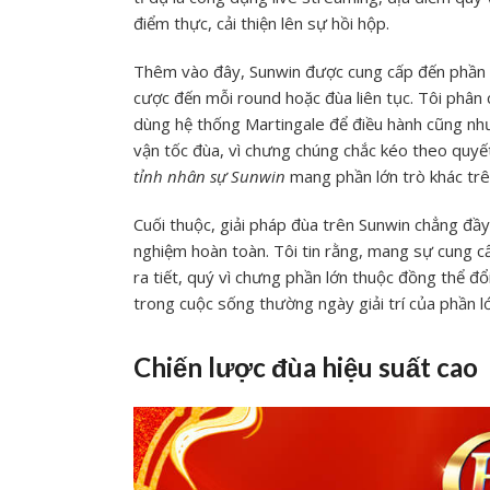
điểm thực, cải thiện lên sự hồi hộp.
Thêm vào đây, Sunwin được cung cấp đến phần l
cược đến mỗi round hoặc đùa liên tục. Tôi phân 
dùng hệ thống Martingale để điều hành cũng như 
vận tốc đùa, vì chưng chúng chắc kéo theo quyết
tỉnh nhân sự Sunwin
mang phần lớn trò khác trê
Cuối thuộc, giải pháp đùa trên Sunwin chẳng đầy 
nghiệm hoàn toàn. Tôi tin rằng, mang sự cung cấ
ra tiết, quý vì chưng phần lớn thuộc đồng thể đ
trong cuộc sống thường ngày giải trí của phần l
Chiến lược đùa hiệu suất cao