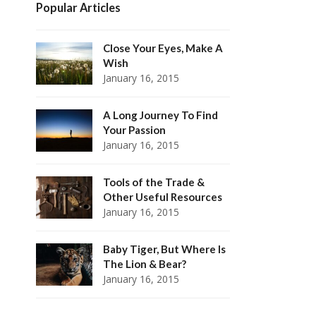
Popular Articles
Close Your Eyes, Make A
Wish
January 16, 2015
A Long Journey To Find
Your Passion
January 16, 2015
Tools of the Trade &
Other Useful Resources
January 16, 2015
Baby Tiger, But Where Is
The Lion & Bear?
January 16, 2015