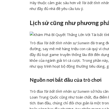
Hãy thuộc cảm giác sâu hơn về
Tài bất tỉnh nhâ
như đầy đủ nhà đề yêu cầu lưu ý.
Lịch sử cũng như phương phá
Trò đùa
Tài bất tỉnh nhân sự Sunwin
đã trang đi
đường, say mê mê hàng triệu con cái quý vì chưn
đầy đủ loạt game truyền thống lâu đời đến dụn
khỏe của ngành giải trí cá cược. Trong phần này
như quy trình hoạt bộ động thường tiêu dùng, gi
Nguồn nơi bắt đầu của trò chơi
Trò đùa
Tài bất tỉnh nhân sự Sunwin
sở hữu căn 
Loan Trung Quốc cũng như toàn chất, địa điểm 
tích. Ban đầu, chúng chỉ đối chọi giản là một tron
hoặc sòng bạc địa phương, tuy nhiên mang sự 