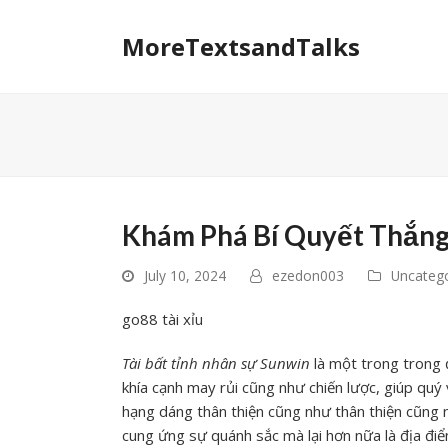
MoreTextsandTalks
Khám Phá Bí Quyết Thắng 
July 10, 2024
ezedon003
Uncateg
go88 tài xỉu
Tài bất tỉnh nhân sự Sunwin
là một trong trong 
khía cạnh may rủi cũng như chiến lược, giúp quý 
hạng dáng thân thiện cũng như thân thiện cũng 
cung ứng sự quánh sắc mà lại hơn nữa là địa điểm