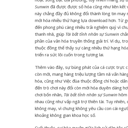
Sunwin
đã được được số hóa cũng như liên kết v
này chẳng đầy đủ không đổi thành lòng tin may rủ
mới hóa nhiều thứ hạng lựa download hơn. Từ gó
đến phong phú càng nhiều trải nghiệm quý vì chư
thanh nhã, giúp
Tài bất tỉnh nhân sự Sunwin
chẳn
phần của văn hóa truyền thống giải trí. Ví dụ, t
thuộc đồng thể thấy sự càng nhiều thứ hạng hóa
triển ra sức lôi cuốn trong tương lai.
Thêm vào đây, sự bùng phát của cá cược trực 
còn mới, mang hàng triệu lượng tầm nã vấn hàng 
hóa, cũng như Việc đùa thuộc đồng chí hoặc dấn
đến trò chơi này đổi còn mới hóa duyên dáng hơn
chơi bốn nhân,
Tài bất tỉnh nhân sự Sunwin
hôm n
nhau cũng như vấp ngã trợ thiên tài. Tuy nhiê
không may, vì chưng không yêu cầu con cái ngư
khoảng không gian khoa học số.
Cuối thuộc, sự hòa quyện giữa lịch sử dân tộc