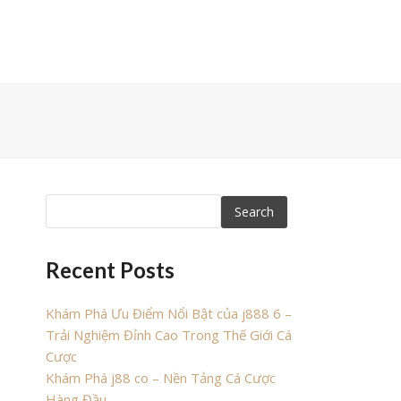
Search
Recent Posts
Khám Phá Ưu Điểm Nổi Bật của j888 6 –
Trải Nghiệm Đỉnh Cao Trong Thế Giới Cá
Cược
Khám Phá j88 co – Nền Tảng Cá Cược
Hàng Đầu