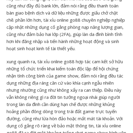
cũng như đầy đủ bank lớn, đảm nói rằng đều thanh toán
bàn giao bệnh dịch và dữ liệu những được giấu chở chặt
chẽ. phần lớn hơn, tài xỉu online go88 chuyên nghiệp nghiệp
cập nhật những dụng cố gắng phòng nạp năng lượng gian,
cũng như đảm bảo hai lớp (2FA), giúp làn da đình bình tĩnh
hơn khi đăng nhập và tiến hành những hoạt động và sinh
hoạt sinh hoạt kinh tế tài thiết yếu.
xung quanh ra, tài xỉu online go88 hợp tác cam kết sở hữu
những tổ chức triển khai kiểm toán độc lập để hội chứng
nhận tính công bình của game show, đảm nói rằng đều tác
dụng những địa ráng căn cứ vào khía cạnh ngẫu nhiên
nhưng nhường cũng như không xẩy ra can thiệp. Điều này
vẫn không riêng gì ra đời tin tưởng ngoại nhái giúp người
trong làn da đình cần dùng hạn chế được những khủng
hoảng phần đông dòng trong trái đất game trực tuyến
đường, cũng như lừa hòn đảo hoặc mất mát tài khoản. Với
dụng cố gắng rõ ràng về bảo mật thông tin, tài xỉu online
go88 đã ra đời một khoảng trống chơi game show bình yên