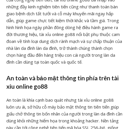
những đầy kinh nghiệm tiên tiến cũng như thanh toán bàn
giao bệnh dịch tất tưởi và cỗ máy khuyến mãi ngay hấp
dẫn, giúp game chực tiết kiệm thời khắc và tầm giá. Trong
hình hình họa ngày phần đông dòng hệ điều hành game ra
đời thương hiệu, tài xỉu online go88 nổi bật phụ thuộc cam
đoan về tính loại dung dịch rành mạch và sự chấp thuận của
nhà làn da đình làn da đình, trở thành chúng thành chọn
chọn hàng đầu đến hàng triệu con cái người trong làn da
đình cần dùng tại toàn quốc và quốc tế.
An toàn và bảo mật thông tin phía trên tài
xỉu online go88
An toàn là khía cạnh bao quát nhưng tài xỉu online go88
luôn ưu ái, sở hữu cỗ máy bảo mật thông tin tiên tiến giúp
giấu chở thông tin bốn nhân của người trong làn da đình cần
dùng khỏi những hiểm họa trong khoảng hacker. Nền tảng
này cần tới công nghệ tiên tiến mã hóa SSL 256-bit, giống