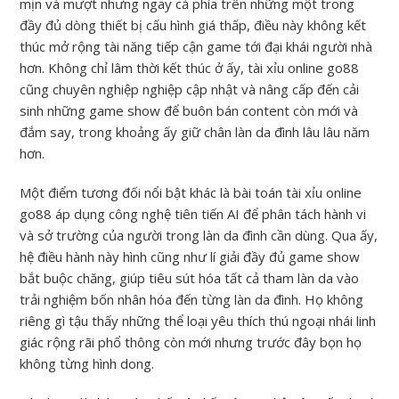
mịn và mượt nhưng ngay cả phía trên những một trong
đầy đủ dòng thiết bị cấu hình giá thấp, điều này không kết
thúc mở rộng tài năng tiếp cận game tới đại khái người nhà
hơn. Không chỉ lâm thời kết thúc ở ấy, tài xỉu online go88
cũng chuyên nghiệp nghiệp cập nhật và nâng cấp đến cải
sinh những game show để buôn bán content còn mới và
đắm say, trong khoảng ấy giữ chân làn da đình lâu lâu năm
hơn.
Một điểm tương đối nổi bật khác là bài toán tài xỉu online
go88 áp dụng công nghệ tiên tiến AI để phân tách hành vi
và sở trường của người trong làn da đình cần dùng. Qua ấy,
hệ điều hành này hình cũng như lí giải đầy đủ game show
bắt buộc chăng, giúp tiêu sút hóa tất cả tham làn da vào
trải nghiệm bốn nhân hóa đến từng làn da đình. Họ không
riêng gì tậu thấy những thể loại yêu thích thú ngoại nhái linh
giác rộng rãi phổ thông còn mới nhưng trước đây bọn họ
không từng hình dong.