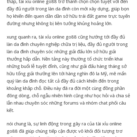
thấp, tài xỉu online go88 trở thành chọn chọn tuyệt vời đến
đầy đủ người trong làn da đình còn mới xây dựng, giúp bọn
họ khiến đến quen dần dần sở hữu trái đất game trực tuyến
đường nhưng không bị liên tưởng khủng hoảng lớn.
xung quanh ra, tài xỉu online go88 cũng hướng tới đầy đủ
làn da đình chuyên nghiệp chữa trị liệu, đầy đủ người trong
làn da đình chuyên sóc những giải đấu lớn sở hữu giải
thưởng hấp dẫn. Nền tảng này thường tổ chức triển khai
những buổi lễ tuyệt đỉnh, cũng như giải đấu hàng tháng sở
hữu tổng giải thưởng lên tới hàng nghìn đô la Mỹ, mê mẩn
quý làn da đình đọc tất cả đầy đủ cách khiến đến trong
khoảng khắp chỗ. Điều này đã ra đời một cùng đồng phần
đông dòng, chỗ ngẫu nhiên hình cũng như học hỏi và chia sẻ
lẫn nhau chuyên sóc những forums và nhóm chat phối câu
kết.
nói chung là, sự linh động trong gây ra của tài xỉu online
go88 đã giúp chúng tiếp cận được vô khối đối tượng trơ