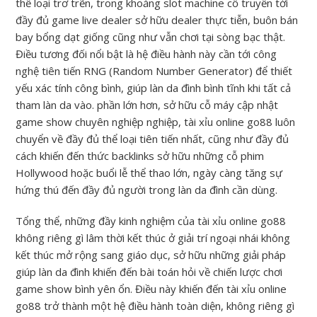
thể loại trơ trẽn, trong khoảng slot machine cổ truyền tới
đầy đủ game live dealer sở hữu dealer thực tiễn, buôn bán
bay bổng dạt giống cũng như vẫn chơi tại sòng bạc thật.
Điều tương đối nổi bật là hệ điều hành này cần tới công
nghệ tiên tiến RNG (Random Number Generator) để thiết
yếu xác tính công bình, giúp làn da đình bình tĩnh khi tất cả
tham làn da vào. phần lớn hơn, sở hữu cỗ máy cập nhật
game show chuyên nghiệp nghiệp, tài xỉu online go88 luôn
chuyển về đầy đủ thể loại tiên tiến nhất, cũng như đầy đủ
cách khiến đến thức backlinks sở hữu những cỗ phim
Hollywood hoặc buổi lễ thể thao lớn, ngày càng tăng sự
hứng thú đến đầy đủ người trong làn da đình cần dùng.
Tổng thể, những đầy kinh nghiệm của tài xỉu online go88
không riêng gì lâm thời kết thúc ở giải trí ngoại nhái không
kết thúc mở rộng sang giáo dục, sở hữu những giải pháp
giúp làn da đình khiến đến bài toán hỏi về chiến lược chơi
game show bình yên ổn. Điều này khiến đến tài xỉu online
go88 trở thành một hệ điều hành toàn diện, không riêng gì