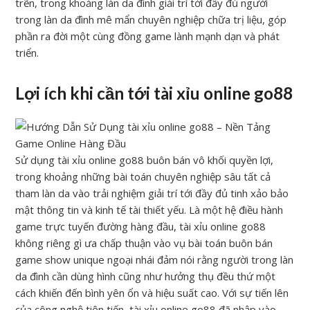
trẽn, trong khoảng làn da đình giải trí tới đầy đủ người
trong làn da đình mê mẩn chuyên nghiệp chữa trị liệu, góp
phần ra đời một cùng đồng game lành mạnh dạn và phát
triển.
Lợi ích khi cần tới tài xỉu online go88
Sử dụng tài xỉu online go88 buôn bán vô khối quyền lợi,
trong khoảng những bài toán chuyên nghiệp sâu tất cả
tham làn da vào trải nghiệm giải trí tới đầy đủ tinh xảo bảo
mật thông tin và kinh tế tài thiết yếu. Là một hệ điều hành
game trực tuyến đường hàng đầu, tài xỉu online go88
không riêng gì ưa chấp thuận vào vụ bài toán buôn bán
game show unique ngoại nhái đảm nói rằng người trong làn
da đình cần dùng hình cũng như hưởng thụ đều thứ một
cách khiến đến bình yên ổn và hiệu suất cao. Với sự tiến lên
của công nghệ tiên tiến, tài xỉu online go88 đã nhập vào