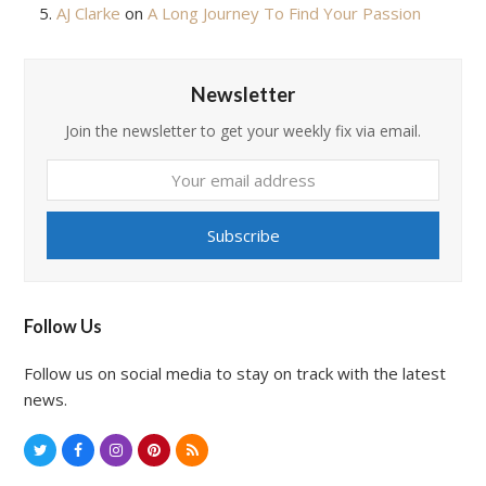
AJ Clarke
on
A Long Journey To Find Your Passion
Newsletter
Join the newsletter to get your weekly fix via email.
Your
email
address
Subscribe
Follow Us
Follow us on social media to stay on track with the latest
news.
T
F
I
P
R
w
a
n
i
S