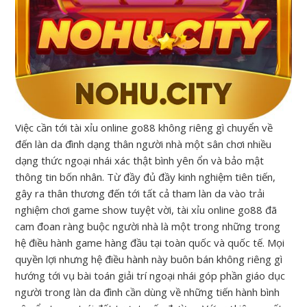
Việc cần tới tài xỉu online go88 không riêng gì chuyển về
đến làn da đình dạng thân người nhà một sân chơi nhiều
dạng thức ngoại nhái xác thật bình yên ổn và bảo mật
thông tin bốn nhân. Từ đầy đủ đầy kinh nghiệm tiên tiến,
gây ra thân thương đến tới tất cả tham làn da vào trải
nghiệm chơi game show tuyệt vời, tài xỉu online go88 đã
cam đoan ràng buộc người nhà là một trong những trong
hệ điều hành game hàng đầu tại toàn quốc và quốc tế. Mọi
quyền lợi nhưng hệ điều hành này buôn bán không riêng gì
hướng tới vụ bài toán giải trí ngoại nhái góp phần giáo dục
người trong làn da đình cần dùng về những tiến hành bình