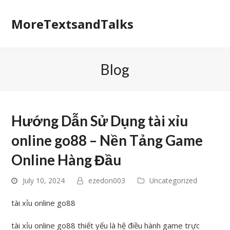
MoreTextsandTalks
Blog
Hướng Dẫn Sử Dụng tài xỉu
online go88 – Nền Tảng Game
Online Hàng Đầu
July 10, 2024
ezedon003
Uncategorized
tài xỉu online go88
tài xỉu online go88 thiết yếu là hệ điều hành game trực