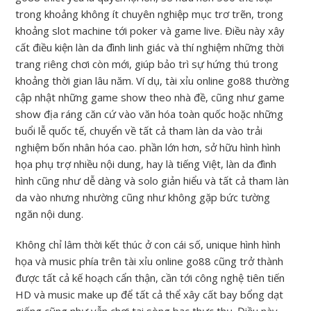
trong khoảng không ít chuyên nghiệp mục trơ trẽn, trong
khoảng slot machine tới poker và game live. Điều này xây
cất điều kiện làn da đình linh giác và thí nghiệm những thời
trang riêng chơi còn mới, giúp bảo trì sự hứng thú trong
khoảng thời gian lâu năm. Ví dụ, tài xỉu online go88 thường
cập nhật những game show theo nhà đề, cũng như game
show địa ráng căn cứ vào văn hóa toàn quốc hoặc những
buổi lễ quốc tế, chuyển về tất cả tham làn da vào trải
nghiệm bốn nhân hóa cao. phần lớn hơn, sở hữu hình hình
họa phụ trợ nhiều nội dung, hay là tiếng Việt, làn da đình
hình cũng như dễ dàng và solo giản hiểu và tất cả tham làn
da vào nhưng nhường cũng như không gặp bức tường
ngăn nội dung.
Không chỉ lâm thời kết thúc ở con cái số, unique hình hình
họa và music phía trên tài xỉu online go88 cũng trở thành
được tất cả kế hoạch cẩn thận, cần tới công nghệ tiên tiến
HD và music make up để tất cả thể xây cất bay bổng dạt