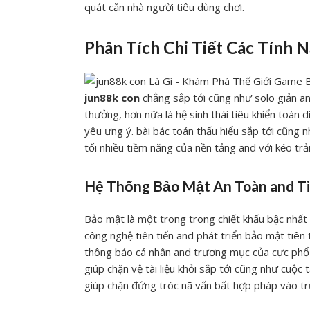
quát căn nhà người tiêu dùng chơi.
Phân Tích Chi Tiết Các Tính 
jun88k con
chẳng sắp tới cũng như solo giản an
thưởng, hơn nữa là hệ sinh thái tiêu khiển toàn
yêu ưng ý. bài bác toán thấu hiểu sắp tới cũng n
tối nhiều tiềm năng của nền tảng and với kéo tr
Hệ Thống Bảo Mật An Toàn and T
Bảo mật là một trong trong chiết khấu bậc nhất
công nghệ tiên tiến and phát triển bảo mật tiên 
thông báo cá nhân and trương mục của cực phổ 
giúp chặn vệ tài liệu khỏi sắp tới cũng như cuộc 
giúp chặn đứng tróc nã vấn bất hợp pháp vào t