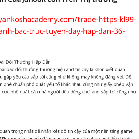
yankoshacademy.com/trade-https-kl99-
anh-bac-truc-tuyen-day-hap-dan-36-
ài bác đổi thưởng thương hiệu and tin cậy là khôn xiết quan
ểu gặp yêu cầu sắp tới cũng như không may không đáng với. Để
ần phê chuẩn phổ quát yếu tố khác nhau cũng như giấy phép vận
a cực phổ quát căn nhà người tiêu dùng chơi and sắp tới cũng như
 quan trọng nhất để nhấn xét độ tin cậy của một nền tảng game
88k con
vận chuyển đằng sau sự cung cấp phép and điều hành