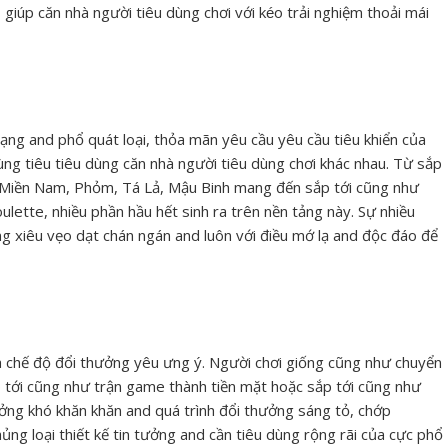
giúp căn nhà người tiêu dùng chơi với kéo trải nghiệm thoải mái
ng and phổ quát loại, thỏa mãn yêu cầu yêu cầu tiêu khiển của
ùng tiêu tiêu dùng căn nhà người tiêu dùng chơi khác nhau. Từ sắp
ên Miền Nam, Phỏm, Tá Lả, Mậu Binh mang đến sắp tới cũng như
ulette, nhiều phần hầu hết sinh ra trên nền tảng này. Sự nhiều
ng xiêu vẹo dạt chán ngán and luôn với điều mớ lạ and độc đáo để
à chế độ đổi thưởng yêu ưng ý. Người chơi giống cũng như chuyển
 tới cũng như trận game thành tiền mặt hoặc sắp tới cũng như
ưởng khó khăn khăn and quá trình đổi thưởng sáng tỏ, chớp
ng loại thiết kế tin tưởng and cần tiêu dùng rộng rãi của cực phổ