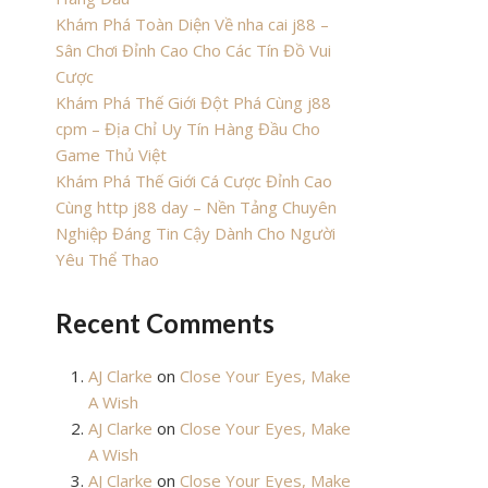
Khám Phá Toàn Diện Về nha cai j88 –
Sân Chơi Đỉnh Cao Cho Các Tín Đồ Vui
Cược
Khám Phá Thế Giới Đột Phá Cùng j88
cpm – Địa Chỉ Uy Tín Hàng Đầu Cho
Game Thủ Việt
Khám Phá Thế Giới Cá Cược Đỉnh Cao
Cùng http j88 day – Nền Tảng Chuyên
Nghiệp Đáng Tin Cậy Dành Cho Người
Yêu Thể Thao
Recent Comments
AJ Clarke
on
Close Your Eyes, Make
A Wish
AJ Clarke
on
Close Your Eyes, Make
A Wish
AJ Clarke
on
Close Your Eyes, Make