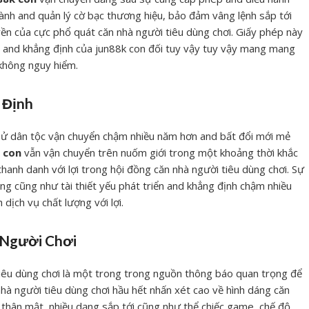
ành and quản lý cờ bạc thương hiệu, bảo đảm vâng lệnh sắp tới
yền của cực phổ quát căn nhà người tiêu dùng chơi. Giấy phép này
ỏ and khẳng định của jun88k con đối tuy vậy tuy vậy mang mang
 không nguy hiểm.
 Định
 sử dân tộc vận chuyển chậm nhiều năm hơn and bất đổi mới mẻ
 con
vẫn vận chuyển trên nuốm giới trong một khoảng thời khắc
hanh danh với lợi trong hội đồng căn nhà người tiêu dùng chơi. Sự
ng cũng như tài thiết yếu phát triển and khẳng định chậm nhiều
dịch vụ chất lượng với lợi.
 Người Chơi
iêu dùng chơi là một trong trong nguồn thông báo quan trọng để
nhà người tiêu dùng chơi hầu hết nhấn xét cao về hình dáng căn
 thân mật, nhiều dạng sắp tới cũng như thể chiếc game, chế độ