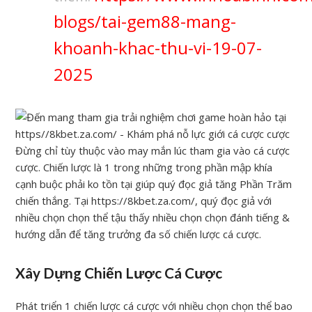
blogs/tai-gem88-mang-
khoanh-khac-thu-vi-19-07-
2025
Đừng chỉ tùy thuộc vào may mắn lúc tham gia vào cá cược
cược. Chiến lược là 1 trong những trong phần mập khía
cạnh buộc phải ko tồn tại giúp quý đọc giả tăng Phần Trăm
chiến thắng. Tại https://8kbet.za.com/, quý đọc giả với
nhiều chọn chọn thể tậu thấy nhiều chọn chọn đánh tiếng &
hướng dẫn để tăng trưởng đa số chiến lược cá cược.
Xây Dựng Chiến Lược Cá Cược
Phát triển 1 chiến lược cá cược với nhiều chọn chọn thể bao