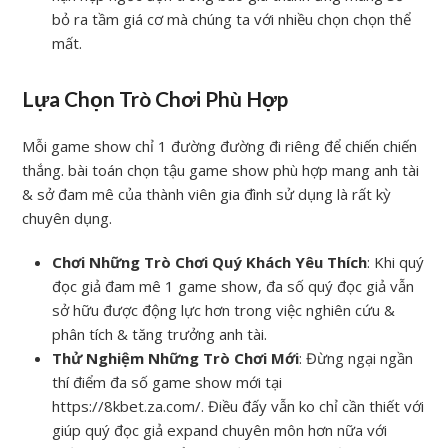
bỏ ra tầm giá cơ mà chúng ta với nhiều chọn chọn thể
mất.
Lựa Chọn Trò Chơi Phù Hợp
Mỗi game show chỉ 1 đường đường đi riêng để chiến chiến
thắng. bài toán chọn tậu game show phù hợp mang anh tài
& sở đam mê của thành viên gia đình sử dụng là rất kỳ
chuyên dụng.
Chơi Những Trò Chơi Quý Khách Yêu Thích
: Khi quý
đọc giả đam mê 1 game show, đa số quý đọc giả vẫn
sở hữu được động lực hơn trong việc nghiên cứu &
phân tích & tăng trưởng anh tài.
Thử Nghiệm Những Trò Chơi Mới
: Đừng ngại ngần
thí điểm đa số game show mới tại
https://8kbet.za.com/. Điều đấy vẫn ko chỉ cần thiết với
giúp quý đọc giả expand chuyên môn hơn nữa với