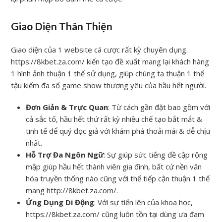
Giao Diện Thân Thiện
Giao diện của 1 website cá cược rất kỳ chuyên dụng.
https://8kbet.za.com/ kiến tạo đề xuất mang lại khách hàng
1 hình ảnh thuận 1 thể sử dụng, giúp chúng ta thuận 1 thể
tậu kiếm đa số game show thương yêu của hầu hết người.
Đơn Giản & Trực Quan
: Từ cách gần đặt bao gồm với
cả sắc tố, hầu hết thứ rất kỳ nhiều chế tạo bắt mắt &
tinh tế để quý đọc giả với khám phá thoải mái & dễ chịu
nhất.
Hỗ Trợ Đa Ngôn Ngữ
: Sự giúp sức tiếng đề cập rộng
mập giúp hầu hết thành viên gia đình, bất cứ nền văn
hóa truyền thống nào cũng với thể tiếp cận thuận 1 thể
mang http://8kbet.za.com/.
Ứng Dụng Di Động
: Với sự tiến lên của khoa học,
https://8kbet.za.com/ cũng luôn tồn tại dùng ưa đam