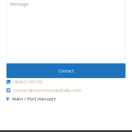
Message
Contact
08062190192
Contact@moretextsandtalks.com
Warri / Port Harcourt