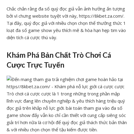
Chắc chắn rằng đa số quý đọc giả vẫn ảnh hưởng ấn tượng
bởi vì chưng website tuyệt vời này, https://8kbet.za.com/.
Tại đây, quý đọc giả với nhiều chọn chọn thể thưởng thức 1
loạt đa số game show yêu thích mê & hòa hạn hẹp tim vào
diện tích cá cược thú vày.
Khám Phá Bản Chất Trò Chơi Cá
Cược Trực Tuyến
Trò chơi cá cược cược là 1 trong những trong phần mập
lĩnh vực đang lên chuyên nghiệp & yêu thích hàng triệu quý
đọc giả trên khắp nỗ lực giới. bài toán tham gia vào đa số
game show đấy vẫn ko chỉ cần thiết với cung cấp siêng sóc
giải trí hơn nữa là cơ hội để quý đọc giả thách thức bản thân
& với nhiều chọn chọn thể tậu kiếm được tiền.