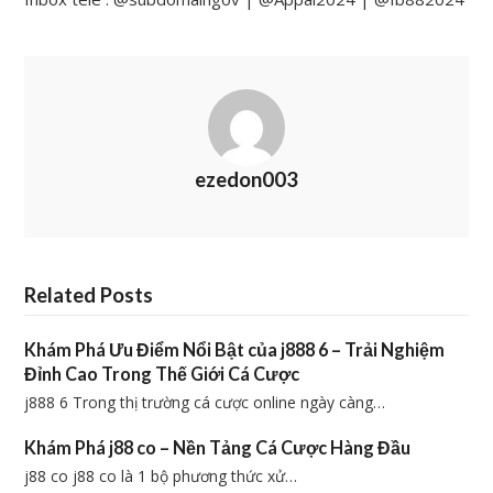
ezedon003
Related Posts
Khám Phá Ưu Điểm Nổi Bật của j888 6 – Trải Nghiệm
Đỉnh Cao Trong Thế Giới Cá Cược
j888 6 Trong thị trường cá cược online ngày càng…
Khám Phá j88 co – Nền Tảng Cá Cược Hàng Đầu
j88 co j88 co là 1 bộ phương thức xử…