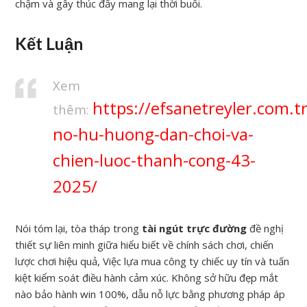
chậm và gây thúc đẩy mang lại thời buổi.
Kết Luận
Xem
https://efsanetreyler.com.t
thêm:
no-hu-huong-dan-choi-va-
chien-luoc-thanh-cong-43-
2025/
Nói tóm lại, tòa tháp trong
tài ngút trực đường
đề nghị
thiết sự liên minh giữa hiểu biết về chính sách chơi, chiến
lược chơi hiệu quả, Việc lựa mua công ty chiếc uy tín và tuấn
kiệt kiểm soát điều hành cảm xúc. Không sở hữu đẹp mắt
nào bảo hành win 100%, dẫu nỗ lực bằng phương pháp áp