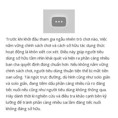
Trước khi khởi đầu tham gia ngẫu nhiên trò chơi nào, Việc
nắm vững chính sách chơi và cách sở hữu tác dụng thức
hoạt động là khôn xiết coi xét. Điều này giúp người tiêu
dùng sở hữu tầm nhìn khái quát và hiện ra phần càng nhiều
ban cha quyết định đúng chuẩn hơn. Nếu không nắm vững
chính sách chơi, người tiêu dùng thuận tiện thể bị mất tiền
oan uổng. Tài ngút trực đường, dù hình cũng như solo giản
và solo giản, đang tiềm dấu phần càng nhiều rủi ro đáng
tiếc nuối nếu cũng như người tiêu dùng không thông qua.
Hãy dành thời kì nghiên cứu và điều tra khảo cạnh bên kỹ
lưỡng để tránh phần càng nhiều sai lầm đáng tiếc nuối
không đáng sở hữu.