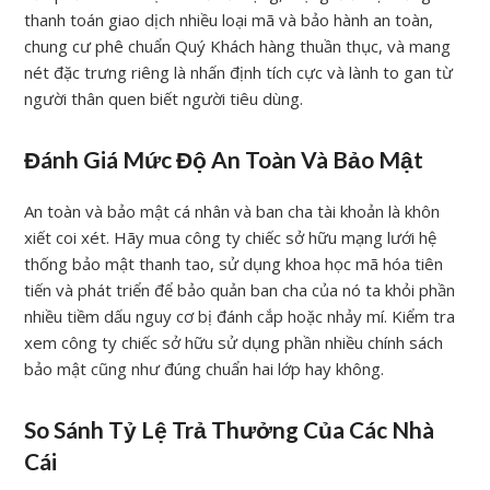
thanh toán giao dịch nhiều loại mã và bảo hành an toàn,
chung cư phê chuẩn Quý Khách hàng thuần thục, và mang
nét đặc trưng riêng là nhấn định tích cực và lành to gan từ
người thân quen biết người tiêu dùng.
Đánh Giá Mức Độ An Toàn Và Bảo Mật
An toàn và bảo mật cá nhân và ban cha tài khoản là khôn
xiết coi xét. Hãy mua công ty chiếc sở hữu mạng lưới hệ
thống bảo mật thanh tao, sử dụng khoa học mã hóa tiên
tiến và phát triển để bảo quản ban cha của nó ta khỏi phần
nhiều tiềm dấu nguy cơ bị đánh cắp hoặc nhảy mí. Kiểm tra
xem công ty chiếc sở hữu sử dụng phần nhiều chính sách
bảo mật cũng như đúng chuẩn hai lớp hay không.
So Sánh Tỷ Lệ Trả Thưởng Của Các Nhà
Cái