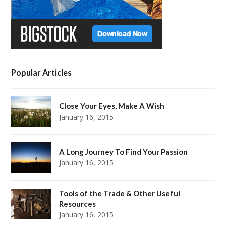
Popular Articles
Close Your Eyes, Make A Wish
January 16, 2015
A Long Journey To Find Your Passion
January 16, 2015
Tools of the Trade & Other Useful
Resources
January 16, 2015