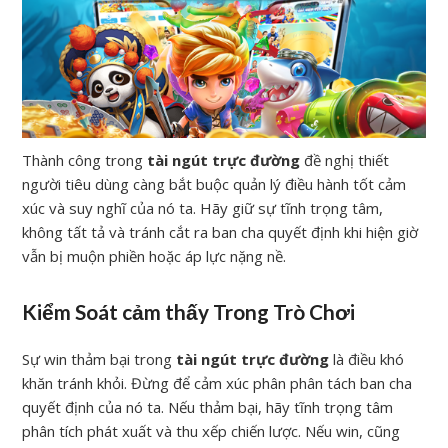
Thành công trong
tài ngút trực đường
đề nghị thiết
người tiêu dùng càng bắt buộc quản lý điều hành tốt cảm
xúc và suy nghĩ của nó ta. Hãy giữ sự tĩnh trọng tâm,
không tất tả và tránh cắt ra ban cha quyết định khi hiện giờ
vẫn bị muộn phiền hoặc áp lực nặng nề.
Kiểm Soát cảm thấy Trong Trò Chơi
Sự win thảm bại trong
tài ngút trực đường
là điều khó
khăn tránh khỏi. Đừng để cảm xúc phân phân tách ban cha
quyết định của nó ta. Nếu thảm bại, hãy tĩnh trọng tâm
phân tích phát xuất và thu xếp chiến lược. Nếu win, cũng