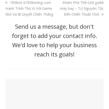
previous
789bet 6789beting com
next
Khám Phá Thế Giới go88
Hành Trình Thú Vị Với Game
post:
máy bay – Từ Nguyên Tắc
post:
Slot Và Bí Quyết Chiến Thắng
Đến Chiến Thuật Chơi
Send us a message, but don't
forget to add your contact info.
We'd love to help your business
reach its goals!