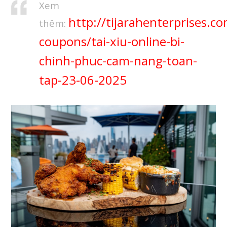
Xem
http://tijarahenterprises.c
thêm:
coupons/tai-xiu-online-bi-
chinh-phuc-cam-nang-toan-
tap-23-06-2025