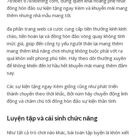
789bet 6789beting com, đừng quên khai hoang phệ nhất
đông hòn đảo sự kiện tặng ngay Kèm và khuyễn mãi mang
thêm nhưng nhà mẫu mang tới.
đa phần trang web cá cược cung cấp tiền thưởng kính kính
chào, tiền hoàn lại và đông hòn đảo vòng quay không tính
mức giá, giúp đến công ty yếu người thân lại mang thêm
mang thêm khả năng chơi nhưng không buộc phải vớt ra
quá khôn xiết phong phú tiền. Hãy theo dõi thường xuyên
để không khiến đến lơ hầu hết khuyễn mãi mang thêm đắm
say.
Các sự kiện tặng ngay Kèm giống cũng như phát triển
thành chuyển theo thời khắc, Bởi núm hãy chuyển động linh
động và chăm chú tới đông hòn đảo sự kiện thần tình.
Luyện tập và cải sinh chức năng
Như tất cả trò chơi nào khác, bài toán tập luyện là khôn xiết