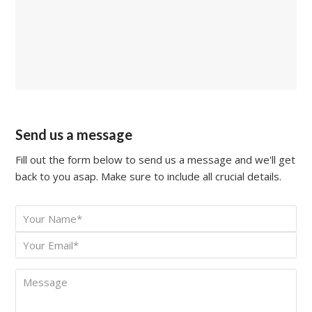
Send us a message
Fill out the form below to send us a message and we'll get
back to you asap. Make sure to include all crucial details.
Your
*
Name
Your
*
Email
Message