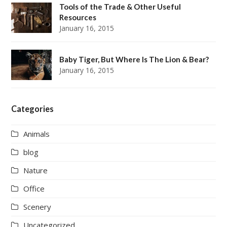
Tools of the Trade & Other Useful
Resources
January 16, 2015
Baby Tiger, But Where Is The Lion & Bear?
January 16, 2015
Categories
Animals
blog
Nature
Office
Scenery
Uncategorized