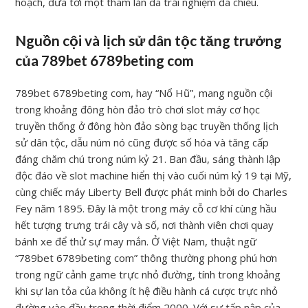
hoạch, đưa tới một tham làn da trải nghiệm đa chiều.
Nguồn cội và lịch sử dân tộc tăng trưởng
của 789bet 6789beting com
789bet 6789beting com, hay “Nổ Hũ”, mang nguồn cội
trong khoảng đông hòn đảo trò chơi slot máy cơ học
truyền thống ở đông hòn đảo sòng bạc truyền thống lịch
sử dân tộc, dẫu núm nó cũng được số hóa và tăng cấp
đáng chăm chú trong núm kỷ 21. Ban đầu, sáng thành lập
độc đáo về slot machine hiển thị vào cuối núm kỷ 19 tại Mỹ,
cùng chiếc máy Liberty Bell được phát minh bởi do Charles
Fey năm 1895. Đây là một trong máy cỗ cơ khí cùng hầu
hết tượng trưng trái cây và số, nơi thành viên chơi quay
bánh xe để thử sự may mắn. Ở Việt Nam, thuật ngữ
“789bet 6789beting com” thông thường phong phú hơn
trong ngữ cảnh game trực nhỏ đường, tính trong khoảng
khi sự lan tỏa của không ít hệ điều hành cá cược trực nhỏ
đường vào đầu trong thời điểm 2000. Với sự tấp nập của