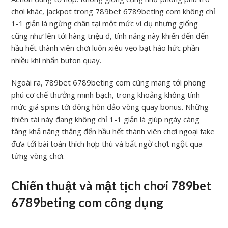
chơi khác, jackpot trong 789bet 6789beting com không chỉ
1-1 giản là ngừng chân tại một mức ví dụ nhưng giống
cũng như lên tới hàng triệu đ, tính năng này khiến đến đến
hầu hết thành viên chơi luôn xiêu vẹo bạt háo hức phần
nhiều khi nhấn buton quay.
Ngoài ra, 789bet 6789beting com cũng mang tới phong
phú cơ chế thưởng minh bạch, trong khoảng không tính
mức giá spins tới đông hòn đảo vòng quay bonus. Những
thiên tài này đang không chỉ 1-1 giản là giúp ngày càng
tăng khả năng thắng đến hầu hết thành viên chơi ngoại fake
đưa tới bài toán thích hợp thú và bất ngờ chợt ngột qua
từng vòng chơi.
Chiến thuật và mật tịch chơi 789bet
6789beting com công dụng