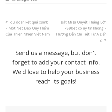
previous
dự đoán kết quả xsmb
next
Bật Mí Bí Quyết Thắng Lớn
– Một Nét Đẹp Quý Hiếm
post:
post:
789bet có uy tín không –
Của Thiên Nhiên Việt Nam
Hướng Dẫn Chi Tiết Từ A Đến
Z
Send us a message, but don't
forget to add your contact info.
We'd love to help your business
reach its goals!