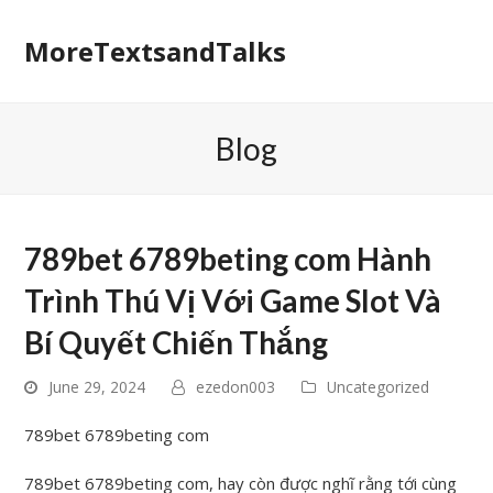
MoreTextsandTalks
Blog
789bet 6789beting com Hành
Trình Thú Vị Với Game Slot Và
Bí Quyết Chiến Thắng
June 29, 2024
ezedon003
Uncategorized
789bet 6789beting com
789bet 6789beting com, hay còn được nghĩ rằng tới cùng