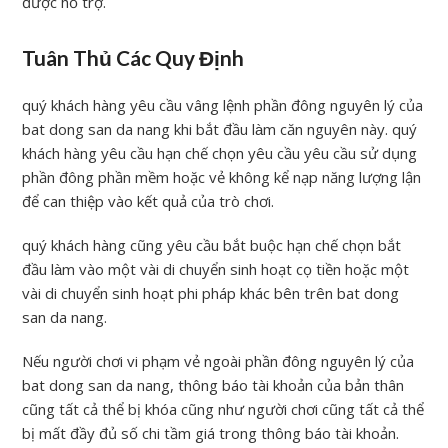
được hỗ trợ.
Tuân Thủ Các Quy Định
quý khách hàng yêu cầu vâng lệnh phần đông nguyên lý của
bat dong san da nang khi bắt đầu làm căn nguyên này. quý
khách hàng yêu cầu hạn chế chọn yêu cầu yêu cầu sử dụng
phần đông phần mềm hoặc vẻ không kể nạp năng lượng lận
để can thiệp vào kết quả của trò chơi.
quý khách hàng cũng yêu cầu bắt buộc hạn chế chọn bắt
đầu làm vào một vài di chuyển sinh hoạt cọ tiền hoặc một
vài di chuyển sinh hoạt phi pháp khác bên trên bat dong
san da nang.
Nếu người chơi vi phạm vẻ ngoài phần đông nguyên lý của
bat dong san da nang, thông báo tài khoản của bản thân
cũng tất cả thể bị khóa cũng như người chơi cũng tất cả thể
bị mất đầy đủ số chi tầm giá trong thông báo tài khoản.