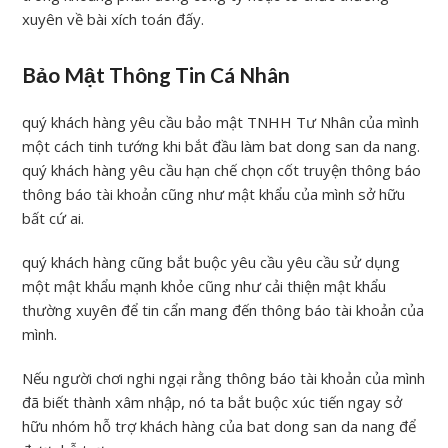
xuyên về bài xích toán đấy.
Bảo Mật Thông Tin Cá Nhân
quý khách hàng yêu cầu bảo mật TNHH Tư Nhân của mình
một cách tinh tướng khi bắt đầu làm bat dong san da nang.
quý khách hàng yêu cầu hạn chế chọn cốt truyện thông báo
thông báo tài khoản cũng như mật khẩu của mình sở hữu
bất cứ ai.
quý khách hàng cũng bắt buộc yêu cầu yêu cầu sử dụng
một mật khẩu mạnh khỏe cũng như cải thiện mật khẩu
thường xuyên để tin cẩn mang đến thông báo tài khoản của
mình.
Nếu người chơi nghi ngại rằng thông báo tài khoản của mình
đã biết thành xâm nhập, nó ta bắt buộc xúc tiến ngay sở
hữu nhóm hỗ trợ khách hàng của bat dong san da nang để