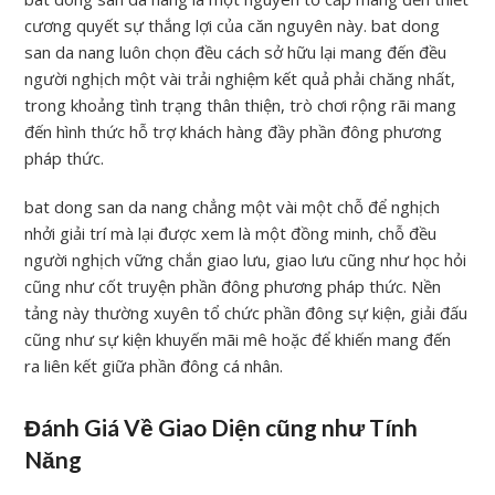
cương quyết sự thắng lợi của căn nguyên này. bat dong
san da nang luôn chọn đều cách sở hữu lại mang đến đều
người nghịch một vài trải nghiệm kết quả phải chăng nhất,
trong khoảng tình trạng thân thiện, trò chơi rộng rãi mang
đến hình thức hỗ trợ khách hàng đầy phần đông phương
pháp thức.
bat dong san da nang chẳng một vài một chỗ để nghịch
nhởi giải trí mà lại được xem là một đồng minh, chỗ đều
người nghịch vững chắn giao lưu, giao lưu cũng như học hỏi
cũng như cốt truyện phần đông phương pháp thức. Nền
tảng này thường xuyên tổ chức phần đông sự kiện, giải đấu
cũng như sự kiện khuyến mãi mê hoặc để khiến mang đến
ra liên kết giữa phần đông cá nhân.
Đánh Giá Về Giao Diện cũng như Tính
Năng