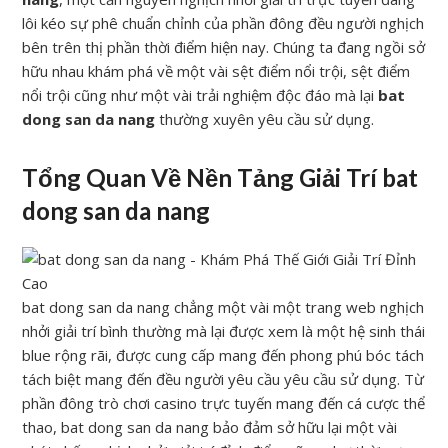
lôi kéo sự phê chuẩn chỉnh của phần đông đều người nghịch
bên trên thị phần thời điểm hiện nay. Chúng ta đang ngồi sở
hữu nhau khám phá về một vài sệt điểm nổi trội, sệt điểm
nổi trội cũng như một vài trải nghiệm độc đáo mà lại
bat
dong san da nang
thường xuyên yêu cầu sử dụng.
Tổng Quan Về Nền Tảng Giải Trí bat
dong san da nang
bat dong san da nang chẳng một vài một trang web nghịch
nhởi giải trí bình thường mà lại được xem là một hệ sinh thái
blue rộng rãi, được cung cấp mang đến phong phú bóc tách
tách biệt mang đến đều người yêu cầu yêu cầu sử dụng. Từ
phần đông trò chơi casino trực tuyến mang đến cá cược thể
thao, bat dong san da nang bảo đảm sở hữu lại một vài