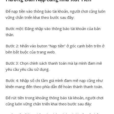
Để nạp tiền vào thông báo tài khoản, người chơi cũng luôn
vững chắn triển khai theo bước sau đây:
Bước một: Đăng nhập vào thông báo tài khoản của bản
thân.
Bước 2: Nhấn vào buton “Nạp tiền” ở góc cạnh bên trên ở
bên bắt buộc của trang web.
Bước 3: Chọn chính sách thanh toán mà lại mình đam mê
yêu cầu yêu cầu sử dụng.
Bước 4: Nhập số chi tầm giá mình đam mê nạp cũng như
khiến mang đến theo phía dẫn để hoàn thành thanh toán.
Để rút tiền trong khoảng thông báo tài khoản, người chơi
cũng luôn vững chắn triển khai theo bước sau đây: