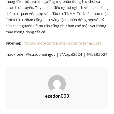
mang đến một vài ai ngưỡng mộ phần đông trò chơi cá
cược trực tuyến. Tuy nhiên, đều người nghịch yêu cầu siêng
chút cai quản vốn góp vốn đầu tư TNHH Tư Nhân, bảo mật
TNHH Tư Nhân cũng như vâng lệnh phần đông nguyên lý
của căn nguyên để tin cẩn cũng như hạn chế một vài không
may không đáng tất cả.
Sitemap:
https://moretextsandtalks.com/sitemap.xml
Inbox tele : @subdomaingov | @Appal2024 | @fb882024
ezedon003