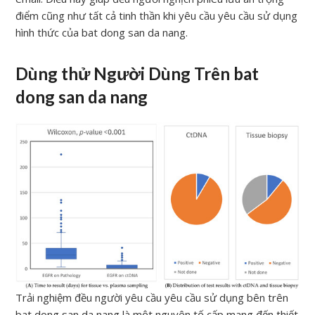
điểm cũng như tất cả tinh thần khi yêu cầu yêu cầu sử dụng
hình thức của bat dong san da nang.
Dùng thử Người Dùng Trên bat
dong san da nang
Trải nghiệm đều người yêu cầu yêu cầu sử dụng bên trên
bat dong san da nang là một nguyên tố cấp mang đến thiết