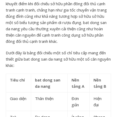
khuyết điểm khi đối chiếu sở hữu phần đông đối thủ cạnh
tranh cạnh tranh, chẳng hạn như gia tốc chuyển vận trang
đủng đỉnh cũng như khả năng tương hợp sở hữu sở hữu
một số biểu tượng sản phẩm di rượu đụng. bat dong san
da nang yêu cầu thường xuyên cải thiện cũng như hoàn
thiện căn nguyên để cạnh tranh công dụng sở hữu phần
đông đối thủ cạnh tranh khác.
Dưới đây là bảng đối chiếu một số chỉ tiêu cấp mang đến
thiết giữa bat dong san da nang sở hữu một số căn nguyên
khác:
Tiêu chí
bat dong san
Nền
Nền
da nang
tảng A
tảng B
Giao diện
Thân thiện
Đơn
Hiện
giản
đại
Trò
Đa dạng
Ít rộng
Phong