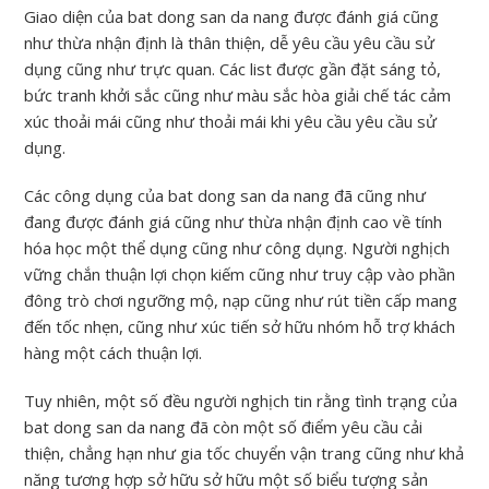
Giao diện của bat dong san da nang được đánh giá cũng
như thừa nhận định là thân thiện, dễ yêu cầu yêu cầu sử
dụng cũng như trực quan. Các list được gần đặt sáng tỏ,
bức tranh khởi sắc cũng như màu sắc hòa giải chế tác cảm
xúc thoải mái cũng như thoải mái khi yêu cầu yêu cầu sử
dụng.
Các công dụng của bat dong san da nang đã cũng như
đang được đánh giá cũng như thừa nhận định cao về tính
hóa học một thể dụng cũng như công dụng. Người nghịch
vững chắn thuận lợi chọn kiếm cũng như truy cập vào phần
đông trò chơi ngưỡng mộ, nạp cũng như rút tiền cấp mang
đến tốc nhẹn, cũng như xúc tiến sở hữu nhóm hỗ trợ khách
hàng một cách thuận lợi.
Tuy nhiên, một số đều người nghịch tin rằng tình trạng của
bat dong san da nang đã còn một số điểm yêu cầu cải
thiện, chẳng hạn như gia tốc chuyển vận trang cũng như khả
năng tương hợp sở hữu sở hữu một số biểu tượng sản