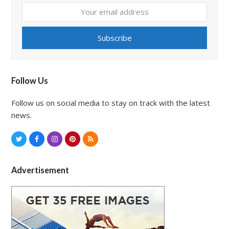
Your
email
address
Subscribe
Follow Us
Follow us on social media to stay on track with the latest
news.
T
F
I
P
R
w
a
n
i
S
i
c
s
n
S
Advertisement
t
e
t
t
t
b
a
e
e
o
g
r