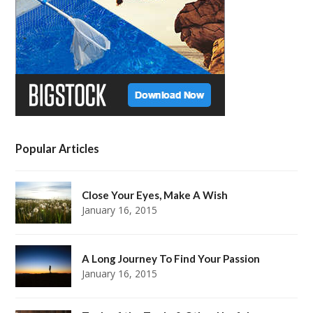
r
o
r
e
k
a
s
m
t
Popular Articles
Close Your Eyes, Make A Wish
January 16, 2015
A Long Journey To Find Your Passion
January 16, 2015