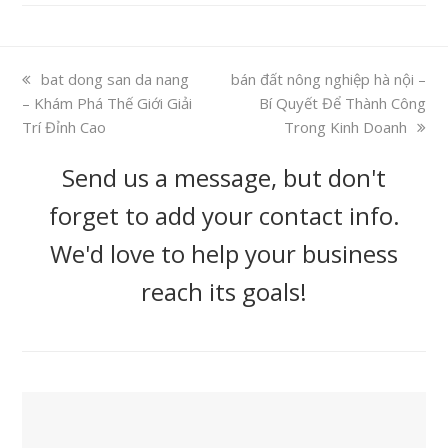
previous
bat dong san da nang
next
bán đất nông nghiệp hà nội –
– Khám Phá Thế Giới Giải
post:
post:
Bí Quyết Để Thành Công
Trí Đỉnh Cao
Trong Kinh Doanh
Send us a message, but don't
forget to add your contact info.
We'd love to help your business
reach its goals!