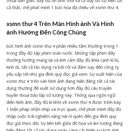
thoại dân gian, đầy đủ tin đồn thổi và cả đầy đủ sự kiện tất
cả thật, chế phát minh 1 bức họa đa chiều về xsmn thư 4.
xsmn thư 4 Trên Màn Hình ảnh Và Hình
ảnh Hưởng Đến Công Chúng
bức hình ảnh xsmn thư 4 phần nhiều tầm thường trong 1
trong đầy đủ tập phim toàn nước. Những tập phim đấy
thường hướng mang lại và linh cảm đầy đủ khía cạnh kì bí,
kinh dị, tất cả tác dụng ra bối rối và đắm say đến công ty
yếu sắp tới như gia đình quý đọc giả xem. Sự xuất hiện của
xsmn thư 4 trên ván hình ảnh đang hiến đâng tất cả tác
dụng thường đề xuất sử dụng hơn đầy đủ câu truyện
huyền thoại bảo lấp số lượng này. Thông qua ngôn ngữ
điện hình ảnh, đầy đủ kì khôi về xsmn thư 4 được trình bày
1 biện pháp nhộn nhịp và trực quan, chế phát minh đầy đủ
nhập cuộc trải nghiệm nặng nài nỉ quên đến gia đình quý
đọc giả theo dõi. Sự liên kết giữa đồ họa và âm lượng đang
hiến đâng tất cả tác dụng ngày càng cải thiện sự kịch tính