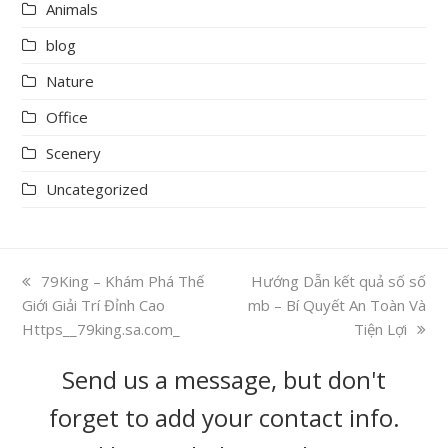
Animals
blog
Nature
Office
Scenery
Uncategorized
previous
79King – Khám Phá Thế
next
Hướng Dẫn kết quả số số
Giới Giải Trí Đỉnh Cao
post:
mb – Bí Quyết An Toàn Và
post:
Https__79king.sa.com_
Tiện Lợi
Send us a message, but don't
forget to add your contact info.