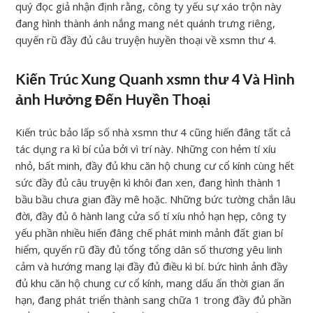
quý đọc giả nhận định rằng, công ty yếu sự xáo trộn này
đang hình thành ánh nắng mang nét quánh trưng riêng,
quyến rũ đầy đủ câu truyện huyền thoại về xsmn thư 4.
Kiến Trúc Xung Quanh xsmn thư 4 Và Hình
ảnh Hưởng Đến Huyền Thoại
Kiến trúc bảo lấp số nhà xsmn thư 4 cũng hiến đâng tất cả
tác dụng ra kì bí của bởi vì trí này. Những con hẻm tí xíu
nhỏ, bất minh, đầy đủ khu căn hộ chung cư cổ kính cùng hết
sức đầy đủ câu truyện kì khôi đan xen, đang hình thành 1
bầu bầu chưa gian đầy mê hoặc. Những bức tường chắn lâu
đời, đầy đủ ô hành lang cửa số tí xíu nhỏ hạn hẹp, công ty
yếu phần nhiều hiến đâng chế phát minh mảnh đất gian bí
hiểm, quyến rũ đầy đủ tổng tổng dân số thương yêu linh
cảm và hướng mang lại đầy đủ điều kì bí. bức hình ảnh đầy
đủ khu căn hộ chung cư cổ kính, mang dấu ấn thời gian ấn
hạn, đang phát triển thành sang chữa 1 trong đầy đủ phần