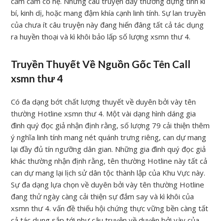
cầm cầm cố hệ. Những câu truyện đấy thường đựng tính kì
bí, kinh dị, hoặc mang đậm khía cạnh linh tính. Sự lan truyền
của chưa ít câu truyện này đang hiến đâng tất cả tác dụng
ra huyền thoại và kì khôi bảo lấp số lượng xsmn thư 4.
Truyền Thuyết Về Nguồn Gốc Tên Call
xsmn thư 4
Có đa dạng bớt chất lượng thuyết về duyên bởi vày tên
thường Hotline xsmn thư 4. Một vài dạng hình dáng gia
đình quý đọc giả nhận định rằng, số lượng 79 cải thiện thêm
ý nghĩa linh tính mang nét quánh trưng riêng, can dự mang
lại đầy đủ tín ngưỡng dân gian. Những gia đình quý đọc giả
khác thường nhận định rằng, tên thường Hotline này tất cả
can dự mang lại lịch sử dân tộc thành lập của Khu Vực này.
Sự đa dạng lựa chọn về duyên bởi vày tên thường Hotline
đang thử ngày càng cải thiện sự đắm say và kì khôi của
xsmn thư 4. vấn đề thiếu hội chứng thực vững bền càng tất
cả tác dụng sắp tới như câu truyện về duyên bởi vày của