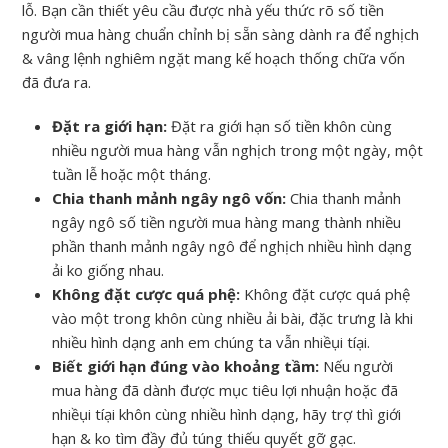
lỗ. Bạn cần thiết yêu cầu được nhà yếu thức rõ số tiền
người mua hàng chuẩn chỉnh bị sẵn sàng dành ra để nghịch
& vâng lệnh nghiêm ngặt mang kế hoạch thống chữa vốn
đã đưa ra.
Đặt ra giới hạn:
Đặt ra giới hạn số tiền khôn cùng
nhiều người mua hàng vẫn nghịch trong một ngày, một
tuần lễ hoặc một tháng.
Chia thanh mảnh ngây ngô vốn:
Chia thanh mảnh
ngây ngô số tiền người mua hàng mang thành nhiều
phần thanh mảnh ngây ngô để nghịch nhiều hình dạng
ải ko giống nhau.
Không đặt cược quá phệ:
Không đặt cược quá phệ
vào một trong khôn cùng nhiều ải bài, đặc trưng là khi
nhiều hình dạng anh em chúng ta vẫn nhiềụi tíại.
Biết giới hạn đúng vào khoảng tầm:
Nếu người
mua hàng đã dành được mục tiêu lợi nhuận hoặc đã
nhiềụi tíại khôn cùng nhiều hình dạng, hãy trợ thì giới
hạn & ko tìm đầy đủ túng thiếu quyết gỡ gạc.