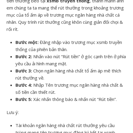
tiền thưởng béo tại
xsmb truyền thống
, thanh mảnh anh
em chúng ta ta mang thể rút thưởng trong khoảng trương
mục của tổ ấm áp về trương mục ngân hàng nhà chất cá
nhân. Quy trình rút thưởng cũng khôn cùng giản đối chọi &
rối rít.
Bước một:
Đăng nhập vào trương mục xsmb truyền
thống của phiên bản thân.
Bước 2:
Nhấn vào nút “Rút tiền” ở góc cạnh trên ở phía
yêu cầu ải hình mang mặt.
Bước 3:
Chọn ngân hàng nhà chất tổ ấm áp mê thích
rút thưởng về.
Bước 4:
Nhập Tên trương mục ngân hàng nhà chất &
số tiền cần thiết rút.
Bước 5:
Xác nhấn thông báo & nhấn nút “Rút tiền”.
Lưu ý:
Tài khoản ngân hàng nhà chất rút thưởng yêu cầu
trùng mang tên trương mục đăng ký kết tại xsmb