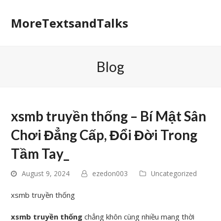
MoreTextsandTalks
Blog
xsmb truyền thống – Bí Mật Sân
Chơi Đẳng Cấp, Đổi Đời Trong
Tầm Tay_
August 9, 2024
ezedon003
Uncategorized
xsmb truyền thống
xsmb truyền thống
chẳng khôn cùng nhiều mang thời