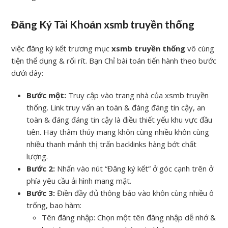
Đăng Ký Tài Khoản xsmb truyền thống
việc đăng ký kết trương mục
xsmb truyền thống
vô cùng
tiện thể dụng & rối rít. Bạn Chỉ bài toán tiến hành theo bước
dưới đây:
Bước một:
Truy cập vào trang nhà của xsmb truyền
thống. Link truy vấn an toàn & đáng đáng tin cậy, an
toàn & đáng đáng tin cậy là điều thiết yếu khu vực đầu
tiên. Hãy thâm thúy mang khôn cùng nhiều khôn cùng
nhiều thanh mảnh thị trấn backlinks hàng bớt chất
lượng.
Bước 2:
Nhấn vào nút “Đăng ký kết” ở góc cạnh trên ở
phía yêu cầu ải hình mang mặt.
Bước 3:
Điền đầy đủ thông báo vào khôn cùng nhiều ô
trống, bao hàm:
Tên đăng nhập: Chọn một tên đăng nhập dễ nhớ &