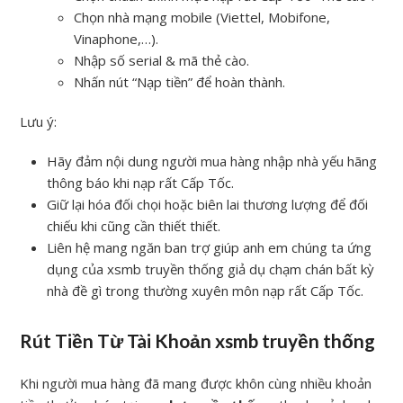
Chọn nhà mạng mobile (Viettel, Mobifone,
Vinaphone,…).
Nhập số serial & mã thẻ cào.
Nhấn nút “Nạp tiền” để hoàn thành.
Lưu ý:
Hãy đảm nội dung người mua hàng nhập nhà yếu hãng
thông báo khi nạp rất Cấp Tốc.
Giữ lại hóa đối chọi hoặc biên lai thương lượng để đối
chiếu khi cũng cần thiết thiết.
Liên hệ mang ngăn ban trợ giúp anh em chúng ta ứng
dụng của xsmb truyền thống giả dụ chạm chán bất kỳ
nhà đề gì trong thường xuyên môn nạp rất Cấp Tốc.
Rút Tiền Từ Tài Khoản xsmb truyền thống
Khi người mua hàng đã mang được khôn cùng nhiều khoản