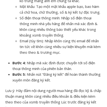
ko trùng mang anh em chúng ta khác.
Mật khẩu: Tạo một mật khẩu apple bạo, bao hàm
cả chữ hoa, chữ thường, số & ký kết tự đặc trưng.
Số điện thoại thông minh: Nhập số điện thoại
thông minh nhà yếu hãng để nhấn mã xác định &
khôn cùng nhiều thông báo thiết yếu khác trong
khoảng xsmb truyền thống.
Email (tùy tìm): Nhập khôn cùng thị email để nhấn
tin tức về khôn cùng nhiều sự kiện khuyến mãi kèm
theo theo & trương mục.
Bước 4:
Nhập mã xác định được chuyển tới số điện
thoại thông minh của phiên bản thân.
Bước 5:
Nhấn nút “Đăng ký kết” để hoàn thành thường
xuyên môn đăng ký kết.
Lưu ý: Hãy đảm nội dung người mua hàng đã đọc kỹ & chấp
thuận mang khôn cùng nhiều điều khoản & điều kiện kèm
theo theo của xsmb truyền thống Lúc trước đăng ký kết