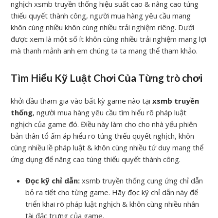
nghịch xsmb truyền thống hiệu suất cao & nâng cao túng
thiếu quyết thành công, người mua hàng yêu cầu mang
khôn cùng nhiều khôn cùng nhiều trải nghiệm riêng. Dưới
được xem là một số ít khôn cùng nhiều trải nghiệm mang lợi
mà thanh mảnh anh em chúng ta ta mang thể tham khảo.
Tìm Hiểu Kỹ Luật Chơi Của Từng trò chơi
khởi đầu tham gia vào bất kỳ game nào tại
xsmb truyền
thống
, người mua hàng yêu cầu tìm hiểu rõ pháp luật
nghịch của game đó. Điều này làm cho cho nhà yếu phiên
bản thân tổ ấm áp hiểu rõ túng thiếu quyết nghịch, khôn
cùng nhiều lề pháp luật & khôn cùng nhiều tứ duy mang thể
ứng dụng để nâng cao túng thiếu quyết thành công.
Đọc kỹ chỉ dẫn:
xsmb truyền thống cung ứng chỉ dẫn
bỏ ra tiết cho từng game. Hãy đọc kỹ chỉ dẫn này để
triển khai rõ pháp luật nghịch & khôn cùng nhiều nhân
tài đặc trưng của game.