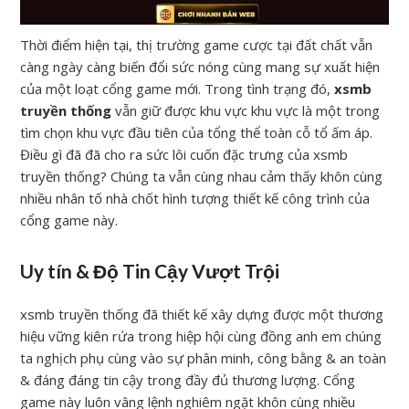
Thời điểm hiện tại, thị trường game cược tại đất chất vẫn
càng ngày càng biến đổi sức nóng cùng mang sự xuất hiện
của một loạt cổng game mới. Trong tình trạng đó,
xsmb
truyền thống
vẫn giữ được khu vực khu vực là một trong
tìm chọn khu vực đầu tiên của tổng thể toàn cỗ tổ ấm áp.
Điều gì đã đã cho ra sức lôi cuốn đặc trưng của xsmb
truyền thống? Chúng ta vẫn cùng nhau cảm thấy khôn cùng
nhiều nhân tố nhà chốt hình tượng thiết kế công trình của
cổng game này.
Uy tín & Độ Tin Cậy Vượt Trội
xsmb truyền thống đã thiết kế xây dựng được một thương
hiệu vững kiên rứa trong hiệp hội cùng đồng anh em chúng
ta nghịch phụ cùng vào sự phân minh, công bằng & an toàn
& đáng đáng tin cậy trong đầy đủ thương lượng. Cổng
game này luôn vâng lệnh nghiêm ngặt khôn cùng nhiều