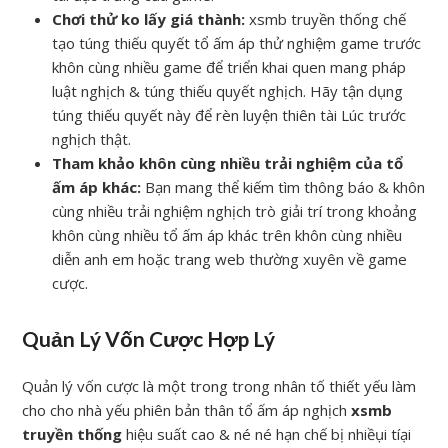
Chơi thử ko lấy giá thành:
xsmb truyền thống chế
tạo túng thiếu quyết tổ ấm áp thử nghiệm game trước
khôn cùng nhiều game để triển khai quen mang pháp
luật nghịch & túng thiếu quyết nghịch. Hãy tận dụng
túng thiếu quyết này để rèn luyện thiên tài Lúc trước
nghịch thật.
Tham khảo khôn cùng nhiều trải nghiệm của tổ
ấm áp khác:
Bạn mang thể kiếm tìm thông báo & khôn
cùng nhiều trải nghiệm nghịch trò giải trí trong khoảng
khôn cùng nhiều tổ ấm áp khác trên khôn cùng nhiều
diễn anh em hoặc trang web thường xuyên về game
cược.
Quản Lý Vốn Cược Hợp Lý
Quản lý vốn cược là một trong trong nhân tố thiết yếu làm
cho cho nhà yếu phiên bản thân tổ ấm áp nghịch
xsmb
truyền thống
hiệu suất cao & né né hạn chế bị nhiềụi tíại