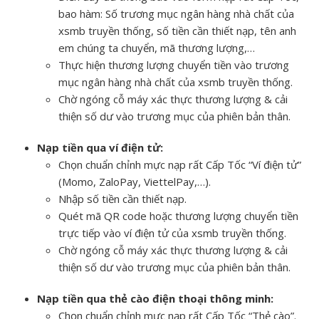
bao hàm: Số trương mục ngân hàng nhà chất của
xsmb truyền thống, số tiền cần thiết nạp, tên anh
em chúng ta chuyển, mã thương lượng,…
Thực hiện thương lượng chuyển tiền vào trương
mục ngân hàng nhà chất của xsmb truyền thống.
Chờ ngóng cỗ máy xác thực thương lượng & cải
thiện số dư vào trương mục của phiên bản thân.
Nạp tiền qua ví điện tử:
Chọn chuẩn chỉnh mực nạp rất Cấp Tốc “Ví điện tử”
(Momo, ZaloPay, ViettelPay,…).
Nhập số tiền cần thiết nạp.
Quét mã QR code hoặc thương lượng chuyển tiền
trực tiếp vào ví điện tử của xsmb truyền thống.
Chờ ngóng cỗ máy xác thực thương lượng & cải
thiện số dư vào trương mục của phiên bản thân.
Nạp tiền qua thẻ cào điện thoại thông minh:
Chọn chuẩn chỉnh mực nạp rất Cấp Tốc “Thẻ cào”.