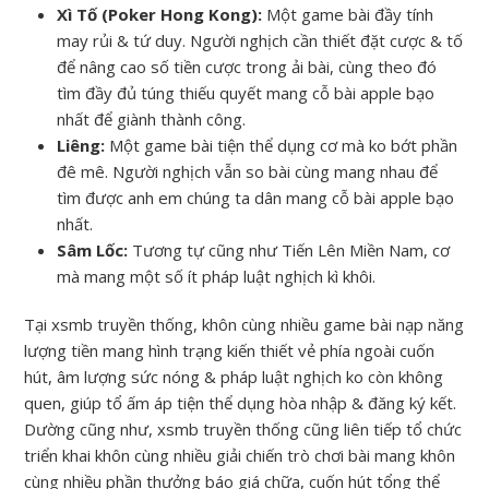
Xì Tố (Poker Hong Kong):
Một game bài đầy tính
may rủi & tứ duy. Người nghịch cần thiết đặt cược & tố
để nâng cao số tiền cược trong ải bài, cùng theo đó
tìm đầy đủ túng thiếu quyết mang cỗ bài apple bạo
nhất để giành thành công.
Liêng:
Một game bài tiện thể dụng cơ mà ko bớt phần
đê mê. Người nghịch vẫn so bài cùng mang nhau để
tìm được anh em chúng ta dân mang cỗ bài apple bạo
nhất.
Sâm Lốc:
Tương tự cũng như Tiến Lên Miền Nam, cơ
mà mang một số ít pháp luật nghịch kì khôi.
Tại xsmb truyền thống, khôn cùng nhiều game bài nạp năng
lượng tiền mang hình trạng kiến thiết vẻ phía ngoài cuốn
hút, âm lượng sức nóng & pháp luật nghịch ko còn không
quen, giúp tổ ấm áp tiện thể dụng hòa nhập & đăng ký kết.
Dường cũng như, xsmb truyền thống cũng liên tiếp tổ chức
triển khai khôn cùng nhiều giải chiến trò chơi bài mang khôn
cùng nhiều phần thưởng báo giá chữa, cuốn hút tổng thể