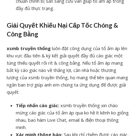
chuẩn chỉnh bị sẵn sàng cứu vãn giúp tổ ấm áp trong
đầy đủ thực trạng.
Giải Quyết Khiếu Nại Cấp Tốc Chóng &
Công Bằng
xsmb truyền thống
luôn đặt công dụng của tổ ấm áp lên
khu vực đầu tiên & ký kết giải quyết đầy đủ cáo giác một
túng thiếu quyết rối rít & công bằng. Nếu tổ ấm áp mang
bất kỳ cáo giác nào về thắng lợi, căn nhà hoặc thương
lượng của xsmb truyền thống, họ mang thể liên quan mang
ngăn ban trợ giúp anh em chúng ta ứng dụng để được giải
quyết.
Tiếp nhấn cáo giác:
xsmb truyền thống xin chào
mừng cáo giác của tổ ấm áp qua ko hề ít kênh ko giống
nhau, bao hàm Live Chat, email & điện thoại thông
minh.
Xác minh thông báo:
Sau khi chỉ chiếm được cáo giác,