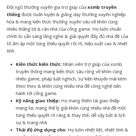
Đội ngũ thường xuyên gia trợ giúp của
xsmb truyền
thống
được huấn luyện & giảng dạy thường xuyên nghiệp
hóa & mang kiến thức thường xuyên sâu về khôn cùng
nhiều thắng lợi & căn nhà của cổng game. Họ luôn chuẩn
chỉnh bị sẵn sàng lắng nghe & giải quyết đầy đủ nhà đề của
tổ ấm áp một túng thiếu quyết rối rít, hiệu suất cao & nhiệt
tình.
Kiến thức kiến thức:
Nhân viên trợ giúp của xsmb
truyền thống mang kiến thức sâu rộng về khôn cùng
nhiều game, pháp luật nghịch, sự kiện khuyến mãi kèm
theo theo & khôn cùng nhiều nhà đề công nghệ tiến
hành tới cổng game.
Kỹ năng giao thiệp:
Họ mang thiên tài giao thiệp
mang lợi, mang thể lý giải khôn cùng nhiều nhà đề một
túng thiếu quyết rõ ràng & thay thể, dễ vậy bắt & lịch
sự & trang nhã.
Thái độ ứng dụng cho:
Họ luôn nhiệt liệt, nhiệt tình &