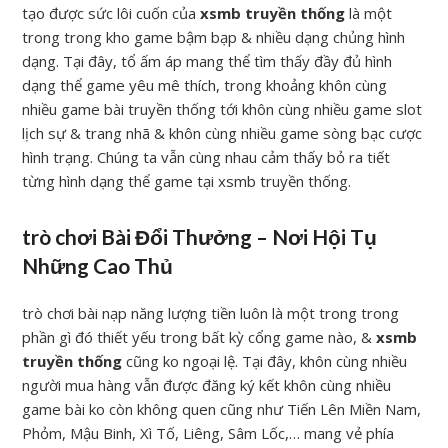
tạo được sức lôi cuốn của
xsmb truyền thống
là một
trong trong kho game bậm bạp & nhiều dạng chủng hình
dạng. Tại đây, tổ ấm áp mang thể tìm thấy đầy đủ hình
dạng thể game yêu mê thích, trong khoảng khôn cùng
nhiều game bài truyền thống tới khôn cùng nhiều game slot
lịch sự & trang nhã & khôn cùng nhiều game sòng bạc cược
hình trạng. Chúng ta vẫn cùng nhau cảm thấy bỏ ra tiết
từng hình dạng thể game tại xsmb truyền thống.
trò chơi Bài Đổi Thưởng – Nơi Hội Tụ
Những Cao Thủ
trò chơi bài nạp năng lượng tiền luôn là một trong trong
phần gì đó thiết yếu trong bất kỳ cổng game nào, &
xsmb
truyền thống
cũng ko ngoại lệ. Tại đây, khôn cùng nhiều
người mua hàng vẫn được đăng ký kết khôn cùng nhiều
game bài ko còn không quen cũng như Tiến Lên Miền Nam,
Phỏm, Mậu Binh, Xì Tố, Liêng, Sâm Lốc,… mang vẻ phía