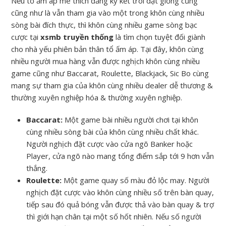
Nếu tổ ấm áp mê thích đăng ký kết trôi dạt giống cũng
cũng như là vẫn tham gia vào một trong khôn cùng nhiều
sòng bài đích thực, thì khôn cùng nhiều game sòng bạc
cược tại
xsmb truyền thống
là tìm chọn tuyệt đối giành
cho nhà yếu phiên bản thân tổ ấm áp. Tại đây, khôn cùng
nhiều người mua hàng vẫn được nghịch khôn cùng nhiều
game cũng như Baccarat, Roulette, Blackjack, Sic Bo cùng
mang sự tham gia của khôn cùng nhiều dealer dễ thương &
thường xuyên nghiệp hóa & thường xuyên nghiệp.
Baccarat:
Một game bài nhiều người chơi tại khôn
cùng nhiều sòng bài của khôn cùng nhiều chất khác.
Người nghịch đặt cược vào cửa ngõ Banker hoặc
Player, cửa ngõ nào mang tổng điểm sắp tới 9 hơn vẫn
thắng.
Roulette:
Một game quay số màu đỏ lộc may. Người
nghịch đặt cược vào khôn cùng nhiều số trên bàn quay,
tiếp sau đó quả bóng vẫn được thả vào bàn quay & trợ
thì giới hạn chân tại một số hốt nhiên. Nếu số người