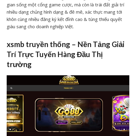
gian sống một cổng game cược, mà còn là trái đất giải trí
nhiều dạng chủng hình dạng & đê mê, xác thực mang tới
khôn cùng nhiều đăng ký kết đỉnh cao & túng thiếu quyết
giàu sang cho doanh nghiệp Việt.
xsmb truyền thống – Nền Tảng Giải
Trí Trực Tuyến Hàng Đầu Thị
trường