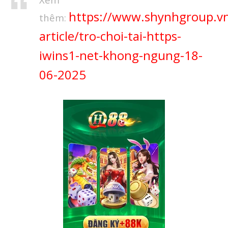
https://www.shynhgroup.v
thêm:
article/tro-choi-tai-https-
iwins1-net-khong-ngung-18-
06-2025