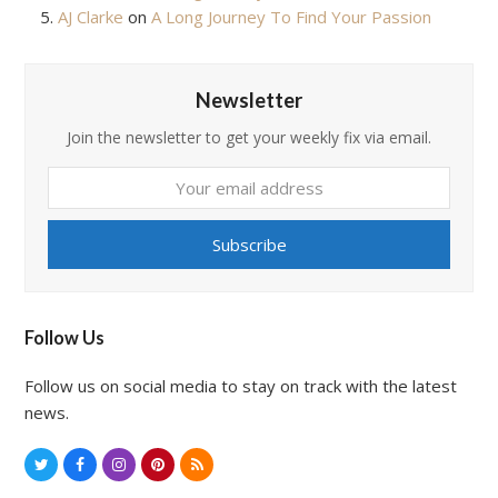
AJ Clarke
on
A Long Journey To Find Your Passion
Newsletter
Join the newsletter to get your weekly fix via email.
Your
email
address
Subscribe
Follow Us
Follow us on social media to stay on track with the latest
news.
T
F
I
P
R
w
a
n
i
S