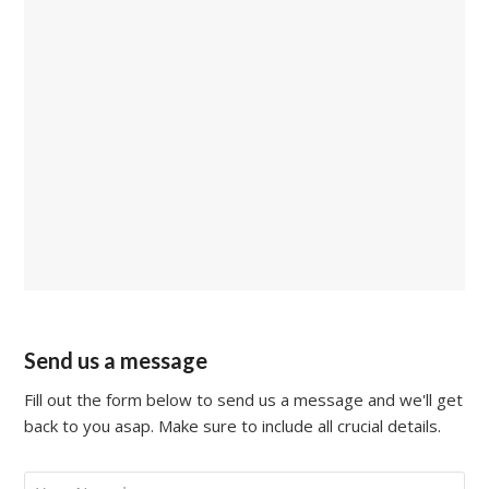
Send us a message
Fill out the form below to send us a message and we'll get
back to you asap. Make sure to include all crucial details.
Your