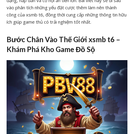
dạng, hấp dẫn và cơ hội ăn tiền lớn. Bài viết này sẽ đi sâu
vào phân tích những yếu đặt cược thêm làm nên thành
công của xsmb t6, đồng thời cung cấp những thông tin hữu
ích giúp game thủ có trải nghiệm tốt nhất.
Bước Chân Vào Thế Giới xsmb t6 –
Khám Phá Kho Game Đồ Sộ