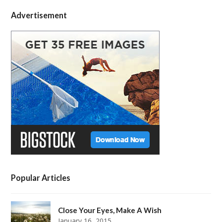
i
c
s
n
S
Advertisement
t
e
t
t
t
b
a
e
e
o
g
r
r
o
r
e
k
a
s
m
t
Popular Articles
Close Your Eyes, Make A Wish
January 16, 2015