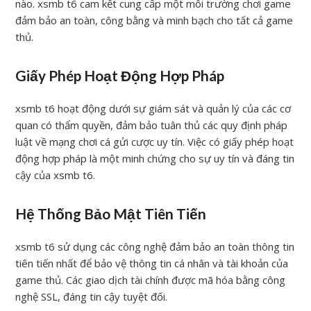
nào. xsmb t6 cam kết cung cấp một môi trường chơi game
đảm bảo an toàn, công bằng và minh bạch cho tất cả game
thủ.
Giấy Phép Hoạt Động Hợp Pháp
xsmb t6 hoạt động dưới sự giám sát và quản lý của các cơ
quan có thẩm quyền, đảm bảo tuân thủ các quy định pháp
luật về mạng chơi cá gửi cược uy tín. Việc có giấy phép hoạt
động hợp pháp là một minh chứng cho sự uy tín và đáng tin
cậy của xsmb t6.
Hệ Thống Bảo Mật Tiên Tiến
xsmb t6 sử dụng các công nghệ đảm bảo an toàn thông tin
tiên tiến nhất để bảo vệ thông tin cá nhân và tài khoản của
game thủ. Các giao dịch tài chính được mã hóa bằng công
nghệ SSL, đáng tin cậy tuyệt đối.