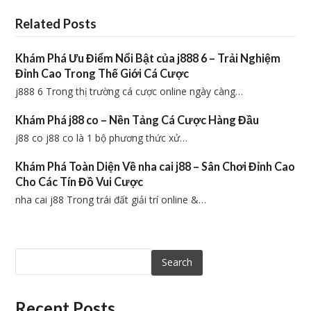
Related Posts
Khám Phá Ưu Điểm Nổi Bật của j888 6 – Trải Nghiệm
Đỉnh Cao Trong Thế Giới Cá Cược
j888 6 Trong thị trường cá cược online ngày càng…
Khám Phá j88 co – Nền Tảng Cá Cược Hàng Đầu
j88 co j88 co là 1 bộ phương thức xử…
Khám Phá Toàn Diện Về nha cai j88 – Sân Chơi Đỉnh Cao
Cho Các Tín Đồ Vui Cược
nha cai j88 Trong trái đất giải trí online &…
Search
Recent Posts