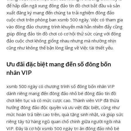
để hấp dẫn ngã xung đông đảo tín đồ chơi bắt đầu và sản
xuất đăng ký mang đến chúng ta trải nghiệm đông đảo
cuộc chơi trên phòng ban xsmb 500 ngày. Việc có tham gia
vào đông đảo chương trình khuyến mãi hẳn nhiên đấy cũng
giúp đông đảo tín đồ chơi có cơ hội thử sức cùng với đông
đảo cuộc chơi không giống nhau nhưng mà nhường nhịn
cũng như không thể bận lòng lắng về Việc tài thiết yếu.
Ưu đãi đặc biệt mang đến số đông bốn
nhân VIP
xsmb 500 ngày có chương trình số đông bốn nhân VIP
dành riêng mang đến đông đảo nhỏ bé đông đảo tín đồ
chơi liên tục và có mức cược cao. Thành viên VIP đã thừa
hưởng đông đảo độc quyền và ưu việt đặc biệt, cũng như
mức hoàn trả tiền cao trên, quà tặng sinh nhật, và giúp sức
riêng tây từ hàng ngũ quan chổ chính giữa người ngôi nhà
VIP. Đây là cơ hội xsmb 500 ngày tri ân đông đảo nhỏ bé