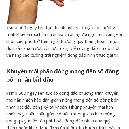
xsmb 500 ngày liên tục doanh nghiệp đông đảo chương
trình khuyến mãi hẳn nhiên và tri ân người ngôi nhà cùng với
khôn xiết phổ trở thành giải thưởng quý thảng hoặc, mục
đích sản xuất rượu cồn lực mang đến đông đảo tín đồ chơi
và nâng cao cường trải nghiệm đông đảo hình thức giải trí.
Khuyến mãi phần đông mang đến số đông
bốn nhân bắt đầu
xsmb 500 ngày liên tục có đông đảo chương trình khuyến
mãi hẳn nhiên hấp dẫn giành riêng mang đến số đông bốn
nhân bắt đầu đăng ký tài khoản. Những khuyến mãi hẳn
nhiên này Chắn chắn gồm có tiền thưởng xin chào mừng,
vòng quay miễn tổn phí, hoặc đông đảo phần quà quý
thảng hoặc khác. Mục đích của không ít chương trình này là