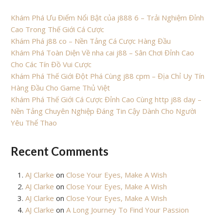
Khám Phá Ưu Điểm Nổi Bật của j888 6 – Trải Nghiệm Đỉnh
Cao Trong Thế Giới Cá Cược
Khám Phá j88 co – Nền Tảng Cá Cược Hàng Đầu
Khám Phá Toàn Diện Về nha cai j88 – Sân Chơi Đỉnh Cao
Cho Các Tín Đồ Vui Cược
Khám Phá Thế Giới Đột Phá Cùng j88 cpm – Địa Chỉ Uy Tín
Hàng Đầu Cho Game Thủ Việt
Khám Phá Thế Giới Cá Cược Đỉnh Cao Cùng http j88 day –
Nền Tảng Chuyên Nghiệp Đáng Tin Cậy Dành Cho Người
Yêu Thể Thao
Recent Comments
AJ Clarke
on
Close Your Eyes, Make A Wish
AJ Clarke
on
Close Your Eyes, Make A Wish
AJ Clarke
on
Close Your Eyes, Make A Wish
AJ Clarke
on
A Long Journey To Find Your Passion