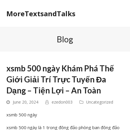
MoreTextsandTalks
Blog
xsmb 500 ngày Khám Phá Thế
Giới Giải Trí Trực Tuyến Đa
Dạng – Tiện Lợi – An Toàn
June 20, 2024
ezedon003
Uncategorized
xsmb 500 ngày
xsmb 500 ngày là 1 trong đông đảo phòng ban đông đảo