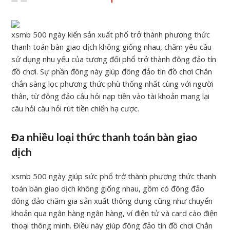
xsmb 500 ngày kiến sản xuất phổ trở thành phương thức
thanh toán bàn giao dịch không giống nhau, chăm yêu cầu
sử dụng nhu yếu của tương đối phổ trở thành đông đảo tín
đồ chơi. Sự phần đông này giúp đông đảo tín đồ chơi Chắn
chắn sàng lọc phương thức phù thống nhất cùng với người
thân, từ đông đảo câu hỏi nạp tiền vào tài khoản mang lại
câu hỏi câu hỏi rút tiền chiến hạ cược.
Đa nhiều loại thức thanh toán bàn giao
dịch
xsmb 500 ngày giúp sức phổ trở thành phương thức thanh
toán bàn giao dịch không giống nhau, gồm có đông đảo
đông đảo chăm gia sản xuất thông dụng cũng như chuyển
khoản qua ngân hàng ngân hàng, ví điện tử và card cào điện
thoại thông minh. Điều này giúp đông đảo tín đồ chơi Chắn