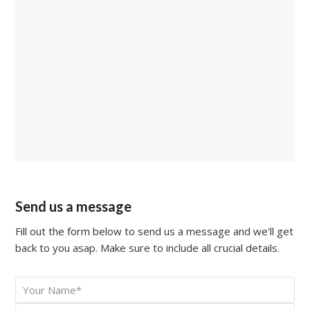
Send us a message
Fill out the form below to send us a message and we'll get
back to you asap. Make sure to include all crucial details.
Your
*
Name