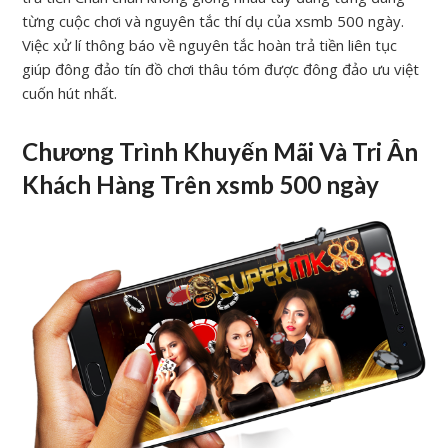
từng cuộc chơi và nguyên tắc thí dụ của xsmb 500 ngày.
Việc xử lí thông báo về nguyên tắc hoàn trả tiền liên tục
giúp đông đảo tín đồ chơi thâu tóm được đông đảo ưu việt
cuốn hút nhất.
Chương Trình Khuyến Mãi Và Tri Ân
Khách Hàng Trên xsmb 500 ngày